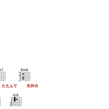
m7
Em6
た
た
ん
で
天
井
の
D/E