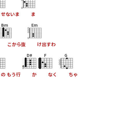
せ
な
い
ま
ま
Bm
Em
こ
か
ら
抜
け
出
す
わ
D#
F
G
の
も
う
行
か
な
く
ち
ゃ