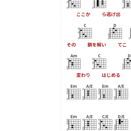
こ
こ
か
ら
逃
げ
出
C
D
そ
の
鎖
を
解
い
て
こ
Am
C
D
変
わ
り
は
じ
め
る
Em
A/E
Em
A/E
Em
A/E
C/E
D/E