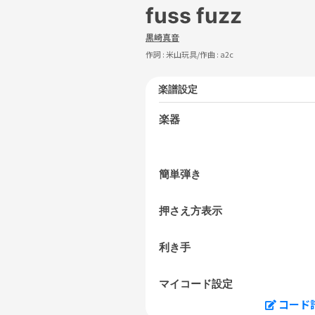
fuss fuzz
黒崎真音
作詞 :
米山玩具
/作曲 :
a2c
楽譜設定
楽器
簡単弾き
押さえ方表示
利き手
マイコード設定
コード