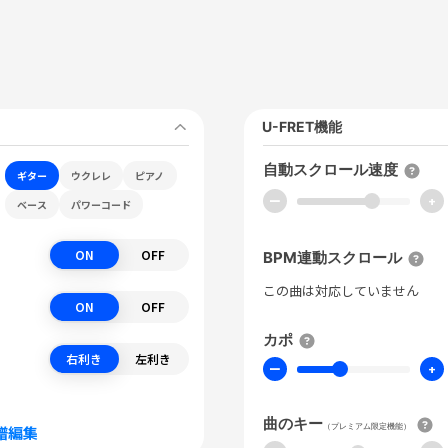
U-FRET機能
自動スクロール速度
ギター
ウクレレ
ピアノ
ー
+
ベース
パワーコード
ON
OFF
BPM連動スクロール
この曲は対応していません
ON
OFF
カポ
右利き
左利き
ー
+
曲のキー
（プレミアム限定機能）
譜編集