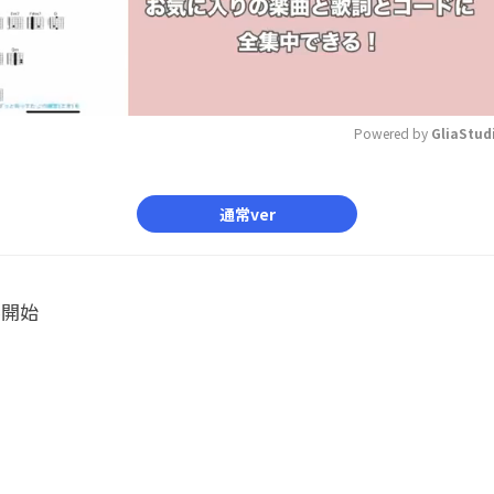
Powered by 
GliaStud
Mute
通常ver
ル開始