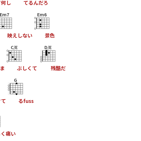
て
何
し
て
る
ん
だ
ろ
Em7
Em6
映
え
し
な
い
景
色
C/E
D/E
ま
ぶ
し
く
て
残
酷
だ
G
け
て
る
f
u
s
s
し
く
痛
い