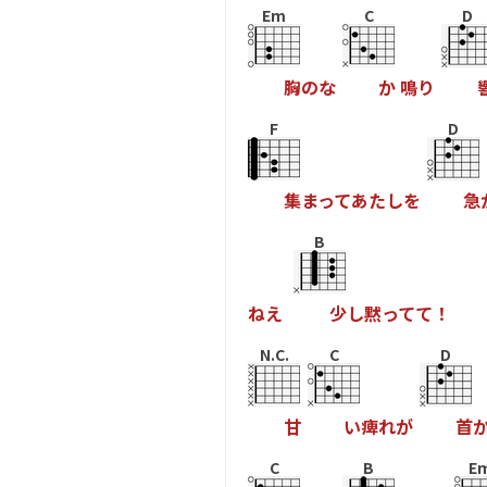
Em
C
D
胸
の
な
か
鳴
り
F
D
集
ま
っ
て
あ
た
し
を
急
B
ね
え
少
し
黙
っ
て
て
！
N.C.
C
D
甘
い
痺
れ
が
首
C
B
E