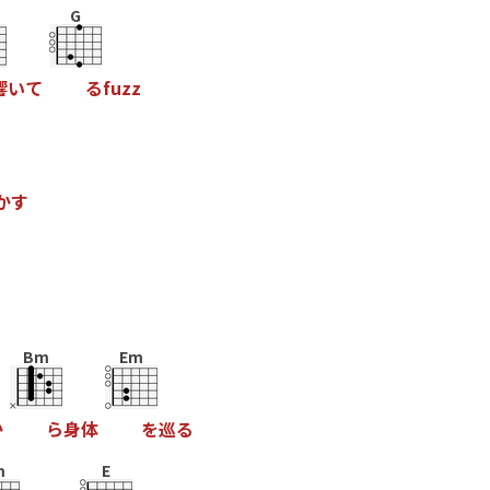
G
響
い
て
る
f
u
z
z
か
す
Bm
Em
か
ら
身
体
を
巡
る
m
E