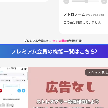
ー
+
メトロノーム
（プレミアム限定機能）
この曲は対応していません
プレミアム会員なら、
全ての機能
が利用可能！
プレミアム会員の機能一覧はこちら
もっと見る
arrow_forward_ios