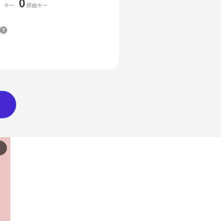
0
キー
原曲キー