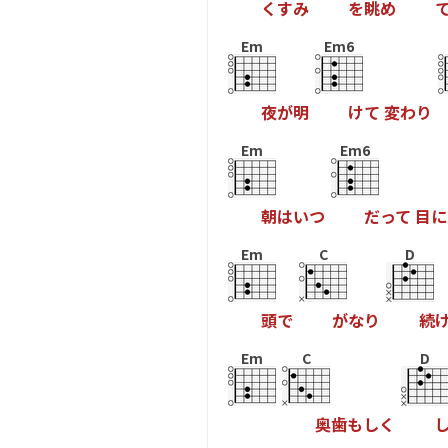
く
す
み
を
眺
め
Em
Em6
夜
が
明
け
て
変
わ
り
Em
Em6
朝
は
い
つ
だ
っ
て
目
に
Em
C
D
頭
で
が
な
り
続
Em
C
D
奥
歯
も
し
く