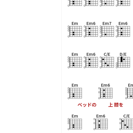
Em
Em6
Em7
Em6
Em
Em6
C/E
D/E
Em
Em6
E
ベ
ッ
ド
の
上
膝
を
Em
Em6
C/E