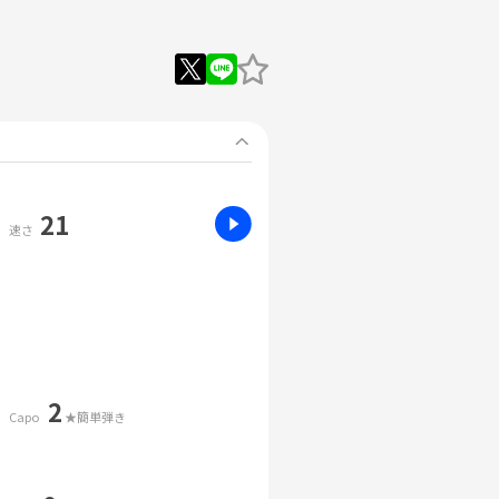
21
速さ
2
Capo
★簡単弾き