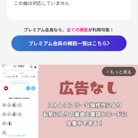
この曲は対応していません
プレミアム会員なら、
全ての機能
が利用可能！
プレミアム会員の機能一覧はこちら
もっと見る
arrow_forward_ios