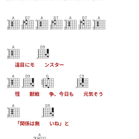
A
D7
A
D7
A
D7
A
A
D9
遠
目
に
モ
ン
ス
タ
ー
A
D9
G
C9
怪
獣
戦
争
、
今
日
も
元
気
そ
う
A
D9
「
関
係
は
無
い
ね
」
と
A