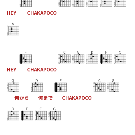
H
E
Y
C
H
A
K
A
P
O
C
O
A
F
C
G
D
F
C
H
E
Y
C
H
A
K
A
P
O
C
O
G
D
F
C
G
何
か
ら
何
ま
で
C
H
A
K
A
P
O
C
O
D
F
C
G