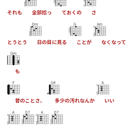
そ
れ
も
全
部
拾
っ
て
お
く
の
さ
Dm
G
Am
と
う
と
う
日
の
目
に
見
る
こ
と
が
な
く
な
っ
て
Gm
も
F
G#
A
昔
の
こ
と
さ
、
多
少
の
汚
れ
な
ん
か
い
い
A
D7
A
D7