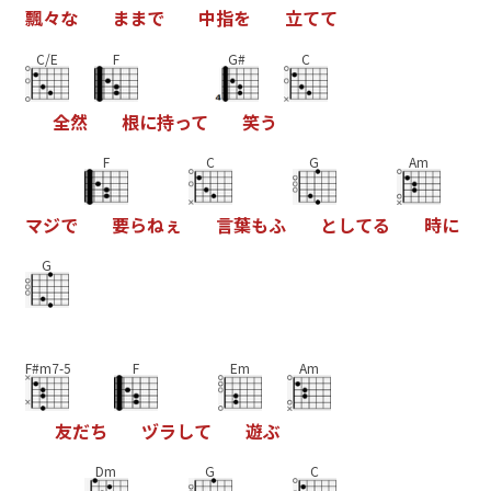
飄
々
な
ま
ま
で
中
指
を
立
て
て
C/E
F
G#
C
全
然
根
に
持
っ
て
笑
う
F
C
G
Am
マ
ジ
で
要
ら
ね
ぇ
言
葉
も
ふ
と
し
て
る
時
に
G
F#m7-5
F
Em
Am
友
だ
ち
ヅ
ラ
し
て
遊
ぶ
Dm
G
C