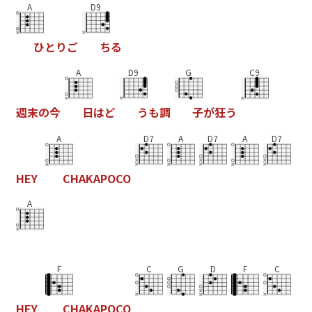
A
D9
ひ
と
り
ご
ち
る
A
D9
G
C9
週
末
の
今
日
は
ど
う
も
調
子
が
狂
う
A
D7
A
D7
A
D7
H
E
Y
C
H
A
K
A
P
O
C
O
A
F
C
G
D
F
C
H
E
Y
C
H
A
K
A
P
O
C
O