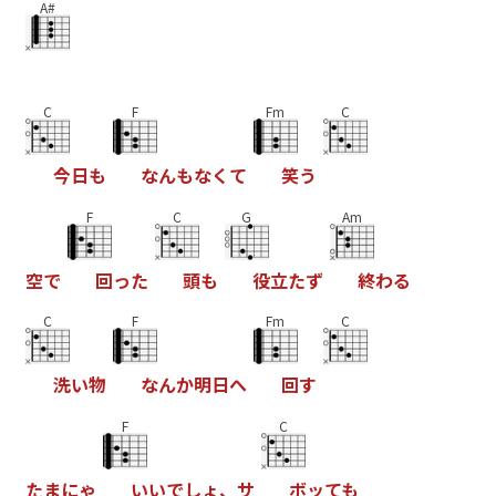
A#
C
F
Fm
C
今
日
も
な
ん
も
な
く
て
笑
う
F
C
G
Am
空
で
回
っ
た
頭
も
役
立
た
ず
終
わ
る
C
F
Fm
C
洗
い
物
な
ん
か
明
日
へ
回
す
F
C
た
ま
に
ゃ
い
い
で
し
ょ
、
サ
ボ
ッ
て
も