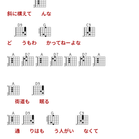
斜
に
構
え
て
ん
な
D9
G
C9
ど
う
も
わ
か
っ
て
ね
ー
よ
な
A
D7
A
D7
A
D7
A
A
D9
街
道
も
眠
る
A
D9
G
C9
通
り
は
も
う
人
が
い
な
く
て