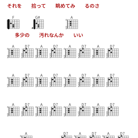
そ
れ
を
拾
っ
て
眺
め
て
み
る
の
さ
F
G#
A
多
少
の
汚
れ
な
ん
か
い
い
A
D7
A
D7
A
D7
A
D7
A
D7
A
D7
A
D7
A
D7
A
D7
A
D7
A
D7
A
D7
A
D7
A
D7
A
D7