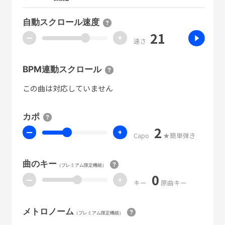
自動スクロール速度
21
ー
+
速さ
BPM連動スクロール
この曲は対応していません
カポ
2
ー
+
Capo
★簡単弾き
曲のキー
（プレミアム限定機能）
0
ー
+
キー
原曲キー
メトロノーム
（プレミアム限定機能）