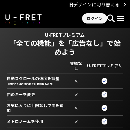
旧デザインに切り替える
ログイン
U-FRETプレミアム
「全ての機能」を
「広告なし」で始
めよう
登録な
U-FRETプレミアム
し
自動スクロールの速度を調整
×
（曲のBPMに合わせた自動調整もあり）
曲のキーを変更
×
お気に入りに上限なしで曲を追
×
加
メトロノームを使用
×