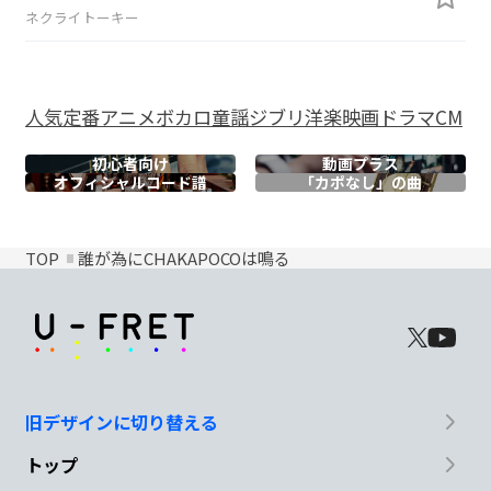
ネクライトーキー
人気
定番
アニメ
ボカロ
童謡
ジブリ
洋楽
映画
ドラマ
CM
初心者向け
動画プラス
オフィシャル
コード譜
「カポなし」の曲
TOP
誰が為にCHAKAPOCOは鳴る
旧デザインに切り替える
トップ