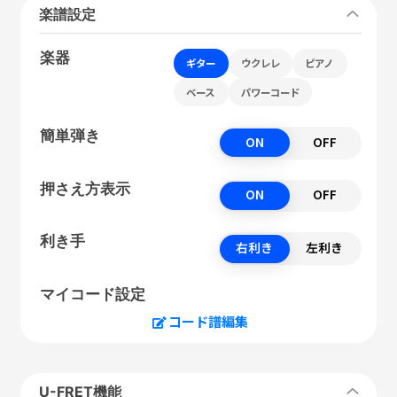
楽譜設定
楽器
ギター
ウクレレ
ピアノ
ベース
パワーコード
簡単弾き
ON
OFF
押さえ方表示
ON
OFF
利き手
右利き
左利き
マイコード設定
コード譜編集
U-FRET機能