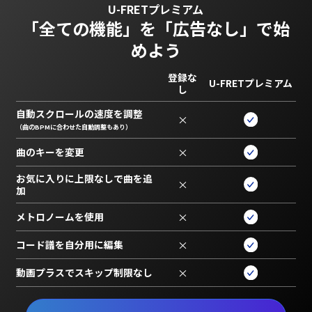
U-FRETプレミアム
「全ての機能」を
「広告なし」で始
めよう
登録な
U-FRETプレミアム
し
自動スクロールの速度を調整
×
（曲のBPMに合わせた自動調整もあり）
曲のキーを変更
×
お気に入りに上限なしで曲を追
×
加
メトロノームを使用
×
コード譜を自分用に編集
×
動画プラスでスキップ制限なし
×