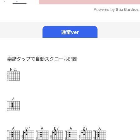
Powered by 
GliaStudios
Mute
通常ver
楽譜タップで自動スクロール開始
N.C.
A
A
D7
A
D7
A
D7
A