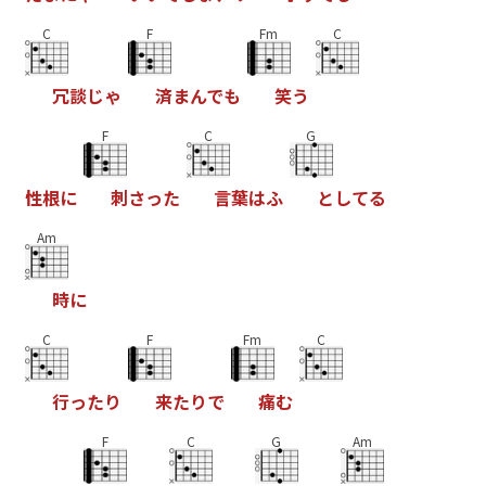
C
F
Fm
C
冗
談
じ
ゃ
済
ま
ん
で
も
笑
う
F
C
G
性
根
に
刺
さ
っ
た
言
葉
は
ふ
と
し
て
る
Am
時
に
C
F
Fm
C
行
っ
た
り
来
た
り
で
痛
む
F
C
G
Am