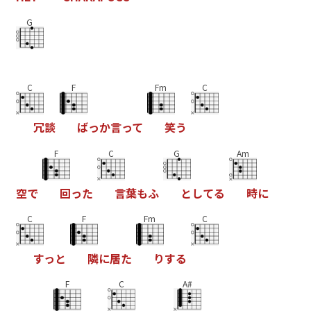
G
C
F
Fm
C
冗
談
ば
っ
か
言
っ
て
笑
う
F
C
G
Am
空
で
回
っ
た
言
葉
も
ふ
と
し
て
る
時
に
C
F
Fm
C
す
っ
と
隣
に
居
た
り
す
る
F
C
A#