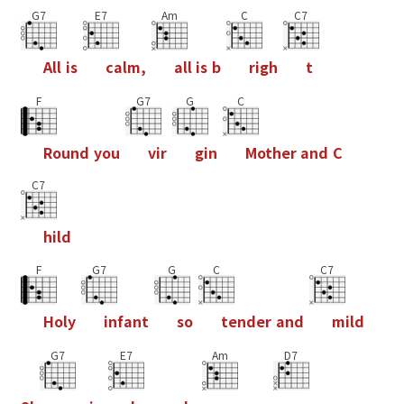
G7
E7
Am
C
C7
A
l
l
i
s
c
a
l
m
,
a
l
l
i
s
b
r
i
g
h
t
F
G7
G
C
R
o
u
n
d
y
o
u
v
i
r
g
i
n
M
o
t
h
e
r
a
n
d
C
C7
h
i
l
d
F
G7
G
C
C7
H
o
l
y
i
n
f
a
n
t
s
o
t
e
n
d
e
r
a
n
d
m
i
l
d
G7
E7
Am
D7