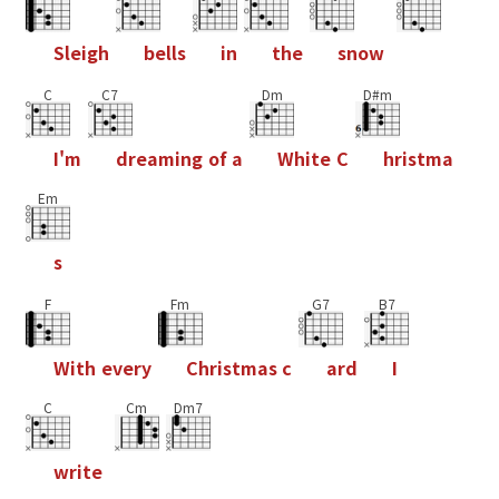
S
l
e
i
g
h
b
e
l
l
s
i
n
t
h
e
s
n
o
w
C
C7
Dm
D#m
I
'
m
d
r
e
a
m
i
n
g
o
f
a
W
h
i
t
e
C
h
r
i
s
t
m
a
Em
s
F
Fm
G7
B7
W
i
t
h
e
v
e
r
y
C
h
r
i
s
t
m
a
s
c
a
r
d
I
C
Cm
Dm7
w
r
i
t
e