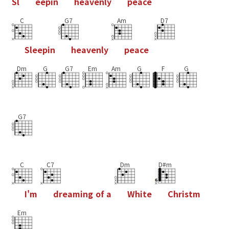
S
l
e
e
p
i
n
h
e
a
v
e
n
l
y
p
e
a
c
e
C
G7
Am
D7
S
l
e
e
p
i
n
h
e
a
v
e
n
l
y
p
e
a
c
e
Dm
G
G7
Em
Am
G
F
G
G7
C
C7
Dm
D#m
I
'
m
d
r
e
a
m
i
n
g
o
f
a
W
h
i
t
e
C
h
r
i
s
t
m
Em