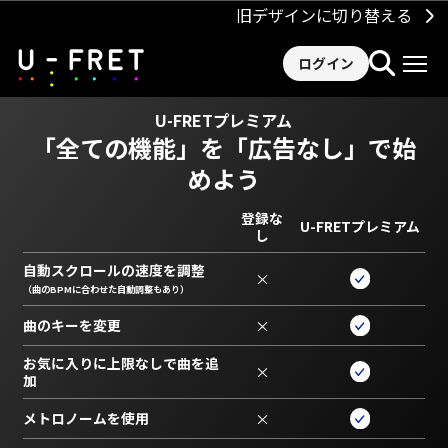
旧デザインに切り替える
ログイン
U-FRETプレミアム
「全ての機能」を
「広告なし」で始
めよう
登録な
U-FRETプレミアム
し
自動スクロールの速度を調整
×
（曲のBPMに合わせた自動調整もあり）
曲のキーを変更
×
お気に入りに上限なしで曲を追
×
加
メトロノームを使用
×