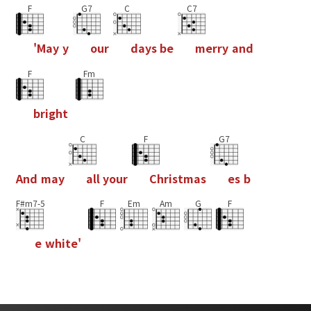
F
G7
C
C7
'
M
a
y
y
o
u
r
d
a
y
s
b
e
m
e
r
r
y
a
n
d
F
Fm
b
r
i
g
h
t
C
F
G7
A
n
d
m
a
y
a
l
l
y
o
u
r
C
h
r
i
s
t
m
a
s
e
s
b
F#m7-5
F
Em
Am
G
F
e
w
h
i
t
e
'