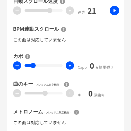
自動スクロール速度
21
ー
+
速さ
BPM連動スクロール
この曲は対応していません
カポ
0
ー
+
Capo
★簡単弾き
曲のキー
（プレミアム限定機能）
0
ー
+
キー
原曲キー
メトロノーム
（プレミアム限定機能）
この曲は対応していません