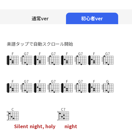
Mute
通常ver
初心者ver
楽譜タップで自動スクロール開始
F
G7
F
G7
F
G7
F
G7
F
G7
F
G7
F
G7
F
G
C
C7
S
i
l
e
n
t
n
i
g
h
t
,
h
o
l
y
n
i
g
h
t