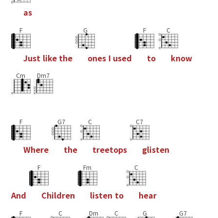
a
s
F
G
F
C
J
u
s
t
l
i
k
e
t
h
e
o
n
e
s
I
u
s
e
d
t
o
k
n
o
w
Cm
Dm7
F
G7
C
C7
W
h
e
r
e
t
h
e
t
r
e
e
t
o
p
s
g
l
i
s
t
e
n
F
Fm
C
A
n
d
C
h
i
l
d
r
e
n
l
i
s
t
e
n
t
o
h
e
a
r
F
C
Dm
C
G
G7