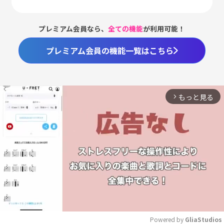
プレミアム会員なら、
全ての機能
が利用可能！
プレミアム会員の機能一覧はこちら
もっと見る
arrow_forward_ios
Powered by 
GliaStudios