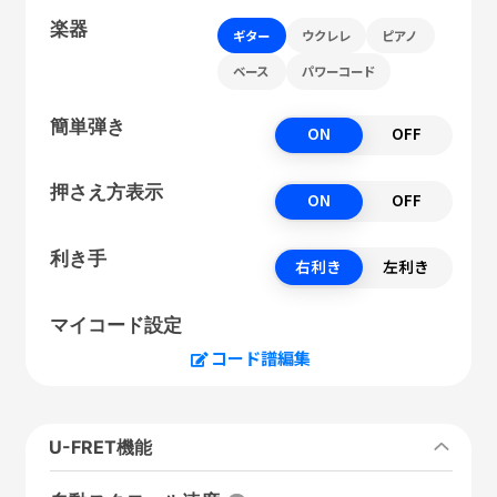
楽器
ギター
ウクレレ
ピアノ
ベース
パワーコード
簡単弾き
ON
OFF
押さえ方表示
ON
OFF
利き手
右利き
左利き
マイコード設定
コード譜編集
U-FRET機能