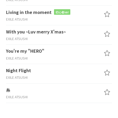
Living in the moment
初心者ver
EXILE ATSUSHI
With you ~Luv merry X'mas~
EXILE ATSUSHI
You're my "HERO"
EXILE ATSUSHI
Night Flight
EXILE ATSUSHI
糸
EXILE ATSUSHI