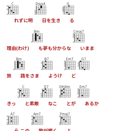
C
Dsus4
G
れ
ず
に
明
日
を
生
き
る
Bm
Cmaj7
理
由
(
わ
け
)
も
夢
も
分
か
ら
な
い
ま
ま
Bm
B7
Em7
G7
旅
路
を
さ
ま
よ
う
け
ど
C
D7
D#dim
Em7
き
っ
と
素
敵
な
こ
と
が
あ
る
か
A7
Am7
Fmaj7
ら
こ
の
歌
が
響
く
よ