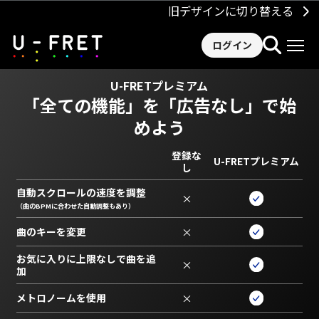
旧デザインに切り替える
ログイン
U-FRETプレミアム
「全ての機能」を
「広告なし」で始
めよう
登録な
U-FRETプレミアム
し
自動スクロールの速度を調整
×
（曲のBPMに合わせた自動調整もあり）
曲のキーを変更
×
お気に入りに上限なしで曲を追
×
加
メトロノームを使用
×