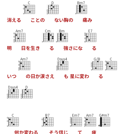
C
D
Bm7
消
え
る
こ
と
の
な
い
胸
の
痛
み
Am7
Cm
Bm
E7
明
日
を
生
き
る
強
さ
に
な
る
Am7
Dsus4
G/B
C
い
つ
の
日
か
涙
さ
え
も
星
に
変
わ
る
Dsus4
D
C
B7
Em7
Am7
G#m7
何
か
変
わ
る
そ
う
信
じ
て
疲