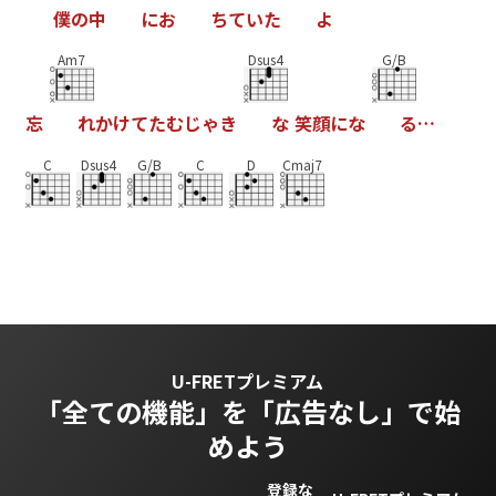
僕
の
中
に
お
ち
て
い
た
よ
Am7
Dsus4
G/B
忘
れ
か
け
て
た
む
じ
ゃ
き
な
笑
顔
に
な
る
…
C
Dsus4
G/B
C
D
Cmaj7
U-FRETプレミアム
「全ての機能」を
「広告なし」で始
めよう
登録な