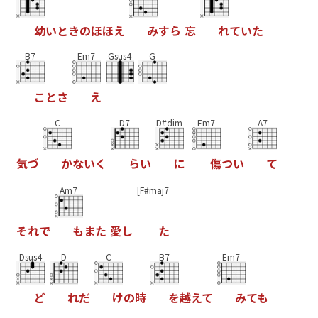
幼
い
と
き
の
ほ
ほ
え
み
す
ら
忘
れ
て
い
た
B7
Em7
Gsus4
G
こ
と
さ
え
C
D7
D#dim
Em7
A7
気
づ
か
な
い
く
ら
い
に
傷
つ
い
て
Am7
[F#maj7
そ
れ
で
も
ま
た
愛
し
た
Dsus4
D
C
B7
Em7
ど
れ
だ
け
の
時
を
越
え
て
み
て
も