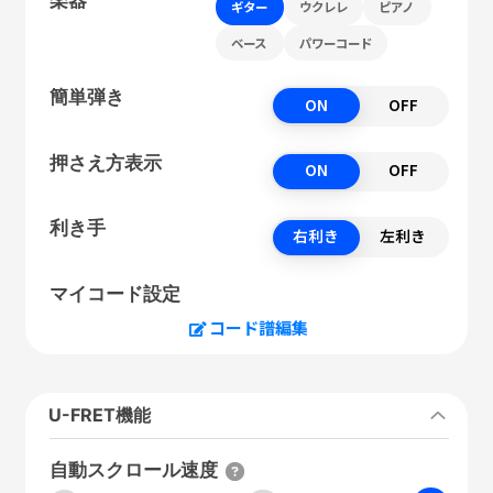
ギター
ウクレレ
ピアノ
ベース
パワーコード
簡単弾き
ON
OFF
押さえ方表示
ON
OFF
利き手
右利き
左利き
マイコード設定
コード譜編集
U-FRET機能
自動スクロール速度