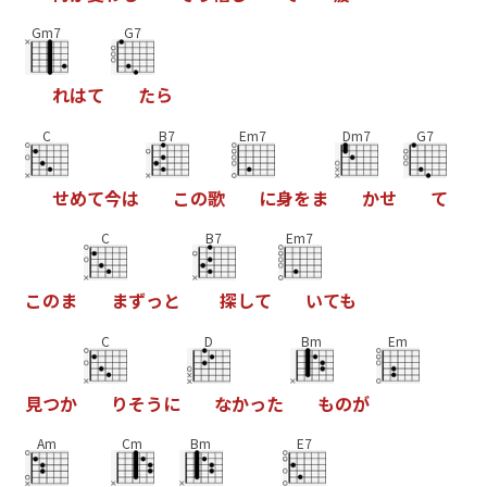
Gm7
G7
れ
は
て
た
ら
C
B7
Em7
Dm7
G7
せ
め
て
今
は
こ
の
歌
に
身
を
ま
か
せ
て
C
B7
Em7
こ
の
ま
ま
ず
っ
と
探
し
て
い
て
も
C
D
Bm
Em
見
つ
か
り
そ
う
に
な
か
っ
た
も
の
が
Am
Cm
Bm
E7