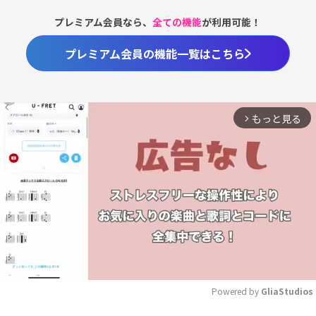
プレミアム会員なら、
全ての機能
が利用可能！
プレミアム会員の機能一覧はこちら
もっと見る
arrow_forward_ios
Powered by 
GliaStudios