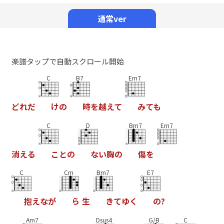
Mute
通常ver
楽譜タップで自動スクロール開始
C
B7
Em7
ど
れ
だ
け
の
時
を
越
え
て
み
て
も
C
D
Bm7
Em7
消
え
る
こ
と
の
な
い
胸
の
傷
を
C
Cm
Bm7
E7
抱
え
な
が
ら
生
き
て
ゆ
く
の
?
Am7
Dsus4
G/B
C