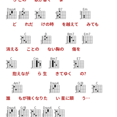
Dsus4
D
C
B7
Em
ど
れ
だ
け
の
時
を
越
え
て
み
て
も
C
D
Bm7
Em7
消
え
る
こ
と
の
な
い
胸
の
傷
を
C
Cm
Bm7
E7
抱
え
な
が
ら
生
き
て
ゆ
く
の
?
Am7
Dsus4
G/B
C
誰
も
が
強
く
な
り
た
い
星
に
願
う
…
Dsus4
G/B
C
Dsus4
C