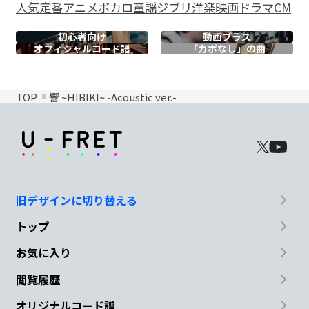
人気
定番
アニメ
ボカロ
童謡
ジブリ
洋楽
映画
ドラマ
CM
初心者向け
動画プラス
オフィシャル
コード譜
「カポなし」の曲
TOP
響 ~HIBIKI~ -Acoustic ver.-
旧デザインに切り替える
トップ
お気に入り
閲覧履歴
オリジナルコード譜