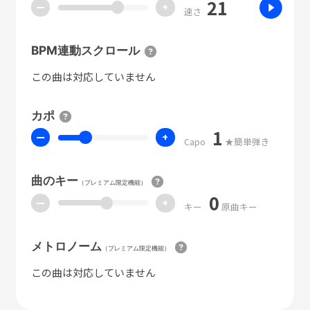
21
ー
+
速さ
BPM連動スクロール
この曲は対応していません
カポ
1
ー
+
Capo
★簡単弾き
曲のキー
（プレミアム限定機能）
0
ー
+
キー
原曲キー
メトロノーム
（プレミアム限定機能）
この曲は対応していません