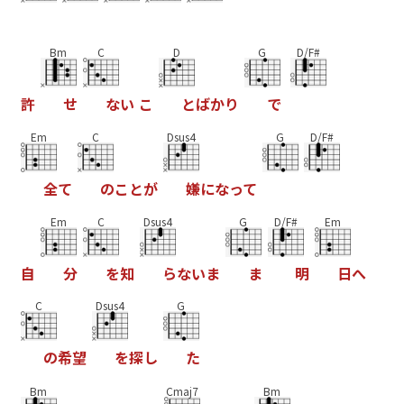
Bm
C
D
G
D/F#
許
せ
な
い
こ
と
ば
か
り
で
Em
C
Dsus4
G
D/F#
全
て
の
こ
と
が
嫌
に
な
っ
て
Em
C
Dsus4
G
D/F#
Em
自
分
を
知
ら
な
い
ま
ま
明
日
へ
C
Dsus4
G
の
希
望
を
探
し
た
Bm
Cmaj7
Bm