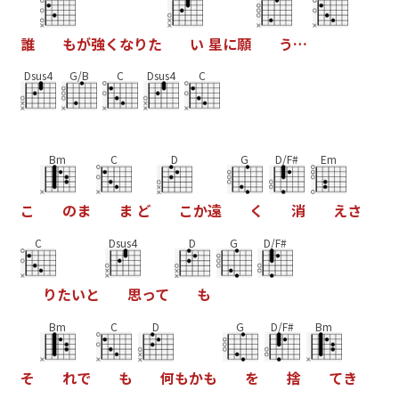
誰
も
が
強
く
な
り
た
い
星
に
願
う
…
Dsus4
G/B
C
Dsus4
C
Bm
C
D
G
D/F#
Em
こ
の
ま
ま
ど
こ
か
遠
く
消
え
さ
C
Dsus4
D
G
D/F#
り
た
い
と
思
っ
て
も
Bm
C
D
G
D/F#
Bm
そ
れ
で
も
何
も
か
も
を
捨
て
き