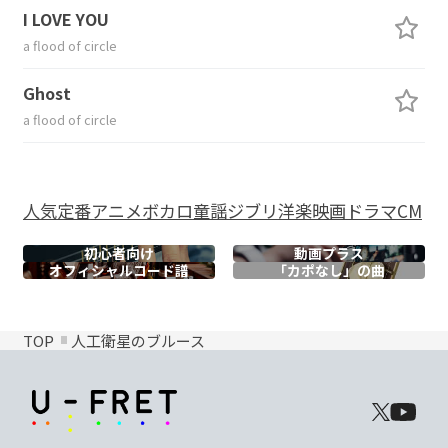
I LOVE YOU
a flood of circle
Ghost
a flood of circle
人気
定番
アニメ
ボカロ
童謡
ジブリ
洋楽
映画
ドラマ
CM
初心者向け
動画プラス
オフィシャル
コード譜
「カポなし」の曲
TOP
人工衛星のブルース