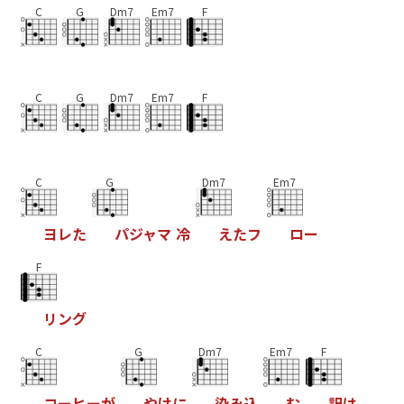
C
G
Dm7
Em7
F
C
G
Dm7
Em7
F
C
G
Dm7
Em7
ヨ
レ
た
パ
ジ
ャ
マ
冷
え
た
フ
ロ
ー
F
リ
ン
グ
C
G
Dm7
Em7
F
コ
ー
ヒ
ー
が
や
け
に
染
み
込
む
訳
は