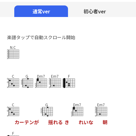
Mute
通常ver
初心者ver
楽譜タップで自動スクロール開始
N.C
C
G
Dm7
Em7
F
C
G
Dm7
Em7
カ
ー
テ
ン
が
揺
れ
る
き
れ
い
な
朝
F