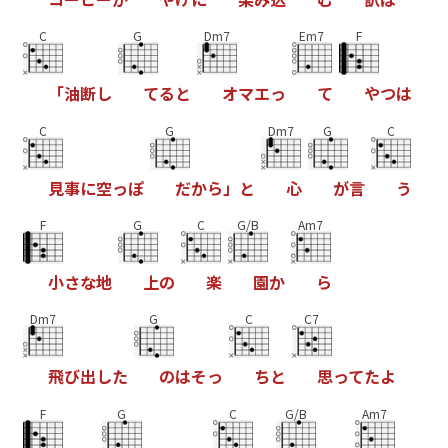
C
G
Dm7
Em7
F
「
油
断
し
て
る
と
オ
マ
エ
っ
て
や
つ
は
C
G
Dm7
G
C
見
事
に
空
っ
ぽ
だ
か
ら
」
と
心
が
言
う
F
G
C
G/B
Am7
小
さ
な
地
上
の
楽
園
か
ら
Dm7
G
C
C7
飛
び
出
し
た
の
は
そ
っ
ち
と
思
っ
て
た
よ
F
G
C
G/B
Am7