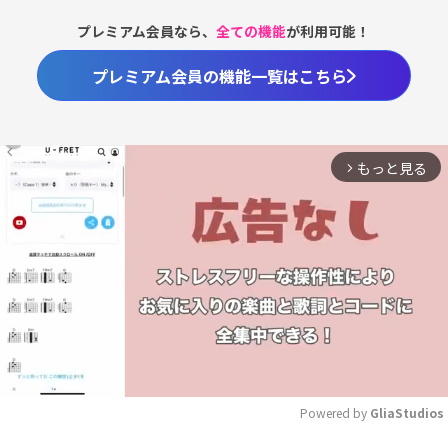
プレミアム会員なら、
全ての機能
が利用可能！
プレミアム会員の機能一覧はこちら
もっと見る
arrow_forward_ios
Powered by 
GliaStudios