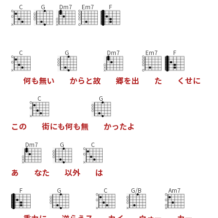
C
G
Dm7
Em7
F
C
G
Dm7
Em7
F
何
も
無
い
か
ら
と
故
郷
を
出
た
く
せ
に
C
G
こ
の
街
に
も
何
も
無
か
っ
た
よ
Dm7
G
C
あ
な
た
以
外
は
F
G
C
G/B
Am7