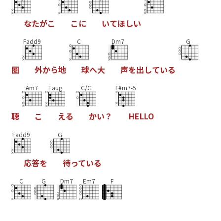
な
た
が
こ
こ
に
い
て
ほ
し
い
Fadd9
C
Dm7
G
圏
外
か
ら
地
球
へ
大
声
を
出
し
て
い
る
Am7
Eaug
C/G
F#m7-5
聴
こ
え
る
か
い
？
H
E
L
L
O
Fadd9
G
応
答
を
待
っ
て
い
る
C
G
Dm7
Em7
F