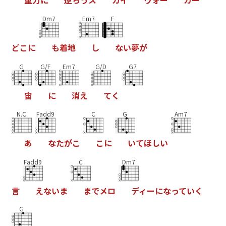
重
力
に
逆
ら
う
ス
カ
イ
ウ
ォ
ー
カ
ー
Dm7
Em7
F
ど
こ
に
も
着
地
し
な
い
夢
が
G
G/F
Em7
G/D
G7
宙
に
消
え
て
く
N.C
Fadd9
C
G
Am7
あ
な
た
が
こ
こ
に
い
て
ほ
し
い
Fadd9
C
Dm7
言
え
な
い
ま
ま
で
メ
ロ
デ
ィ
ー
に
な
っ
て
い
く
G