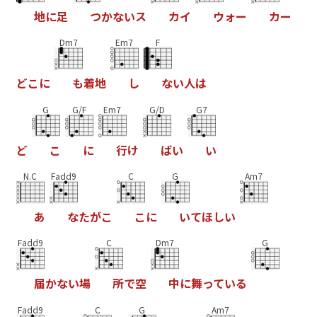
地
に
足
つ
か
な
い
ス
カ
イ
ウ
ォ
ー
カ
ー
Dm7
Em7
F
ど
こ
に
も
着
地
し
な
い
人
は
G
G/F
Em7
G/D
G7
ど
こ
に
行
け
ば
い
い
N.C
Fadd9
C
G
Am7
あ
な
た
が
こ
こ
に
い
て
ほ
し
い
Fadd9
C
Dm7
G
届
か
な
い
場
所
で
空
中
に
舞
っ
て
い
る
Fadd9
C
G
Am7