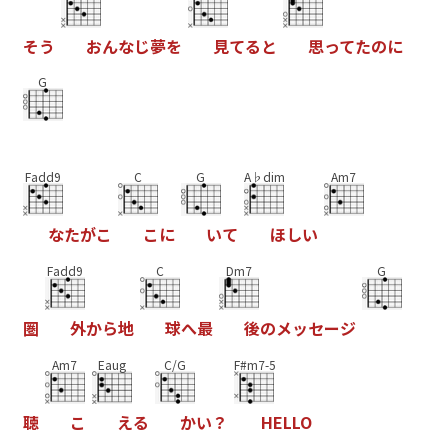
そ
う
お
ん
な
じ
夢
を
見
て
る
と
思
っ
て
た
の
に
G
Fadd9
C
G
A♭dim
Am7
な
た
が
こ
こ
に
い
て
ほ
し
い
Fadd9
C
Dm7
G
圏
外
か
ら
地
球
へ
最
後
の
メ
ッ
セ
ー
ジ
Am7
Eaug
C/G
F#m7-5
聴
こ
え
る
か
い
？
H
E
L
L
O