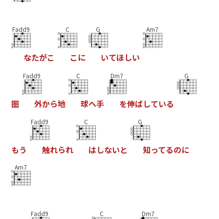
Fadd9
C
G
Am7
な
た
が
こ
こ
に
い
て
ほ
し
い
Fadd9
C
Dm7
G
圏
外
か
ら
地
球
へ
手
を
伸
ば
し
て
い
る
Fadd9
C
G
も
う
触
れ
ら
れ
は
し
な
い
と
知
っ
て
る
の
に
Am7
Fadd9
C
Dm7