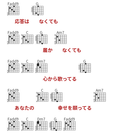
Fadd9
G
応
答
は
な
く
て
も
Fadd9
C
G
Am7
届
か
な
く
て
も
Fadd9
C
Dm7
G
心
か
ら
歌
っ
て
る
Fadd9
C
G
Am7
あ
な
た
の
幸
せ
を
願
っ
て
る
Fadd9
C
Dm7
G
Fadd9