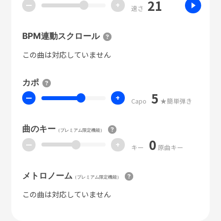
21
ー
+
速さ
BPM連動スクロール
この曲は対応していません
カポ
5
ー
+
Capo
★簡単弾き
曲のキー
（プレミアム限定機能）
0
ー
+
キー
原曲キー
メトロノーム
（プレミアム限定機能）
この曲は対応していません