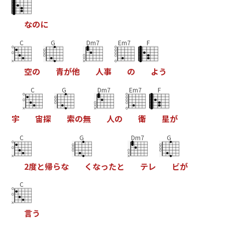
な
の
に
C
G
Dm7
Em7
F
空
の
青
が
他
人
事
の
よ
う
C
G
Dm7
Em7
F
宇
宙
探
索
の
無
人
の
衛
星
が
C
G
Dm7
G
2
度
と
帰
ら
な
く
な
っ
た
と
テ
レ
ビ
が
C
言
う