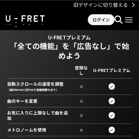
旧デザインに切り替える
ログイン
U-FRETプレミアム
「全ての機能」を
「広告なし」で始
めよう
登録な
U-FRETプレミアム
し
自動スクロールの速度を調整
×
（曲のBPMに合わせた自動調整もあり）
曲のキーを変更
×
お気に入りに上限なしで曲を追
×
加
メトロノームを使用
×