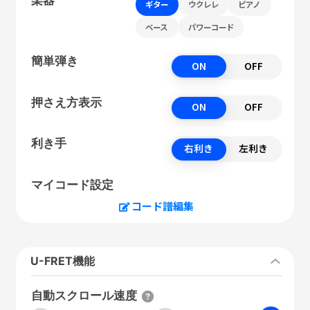
ギター
ウクレレ
ピアノ
ベース
パワーコード
簡単弾き
ON
OFF
押さえ方表示
ON
OFF
利き手
右利き
左利き
マイコード設定
コード譜編集
U-FRET機能
自動スクロール速度