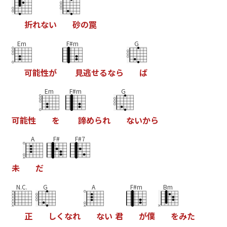
折
れ
な
い
砂
の
罠
Em
F#m
G
可
能
性
が
見
逃
せ
る
な
ら
ば
Em
F#m
G
可
能
性
を
諦
め
ら
れ
な
い
か
ら
A
F#
F#7
未
だ
N.C.
G
A
F#m
Bm
正
し
く
な
れ
な
い
君
が
僕
を
み
た