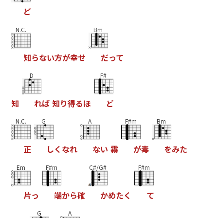
ど
N.C.
Bm
知
ら
な
い
方
が
幸
せ
だ
っ
て
D
F#
知
れ
ば
知
り
得
る
ほ
ど
N.C.
G
A
F#m
Bm
正
し
く
な
れ
な
い
霧
が
毒
を
み
た
Em
F#m
C#/G#
F#m
片
っ
端
か
ら
確
か
め
た
く
て
G
A