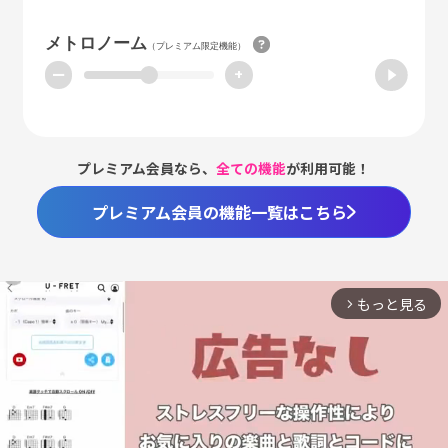
メトロノーム
（プレミアム限定機能）
ー
+
プレミアム会員なら、
全ての機能
が利用可能！
プレミアム会員の機能一覧はこちら
もっと見る
arrow_forward_ios