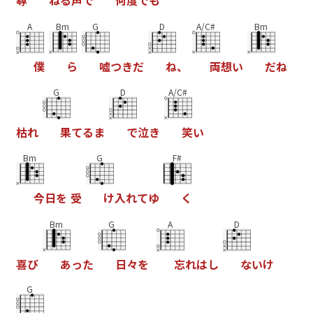
尋
ね
る
声
で
何
度
で
も
A
Bm
G
D
A/C#
Bm
僕
ら
嘘
つ
き
だ
ね
、
両
想
い
だ
ね
G
D
A/C#
枯
れ
果
て
る
ま
で
泣
き
笑
い
Bm
G
F#
今
日
を
受
け
入
れ
て
ゆ
く
Bm
G
A
D
喜
び
あ
っ
た
日
々
を
忘
れ
は
し
な
い
け
G