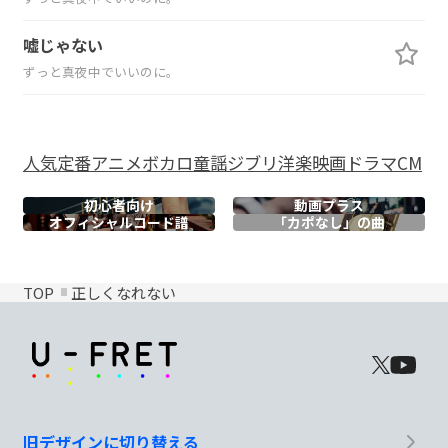
嘘じゃない
ずっと真夜中でいいのに。
人気
定番
アニメ
ボカロ
童謡
ジブリ
洋楽
映画
ドラマ
CM
初心者向け
動画プラス
オフィシャル
コード譜
「カポなし」の曲
TOP
正しくなれない
旧デザインに切り替える