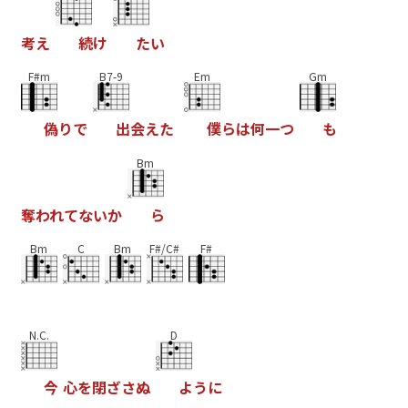
考
え
続
け
た
い
F#m
B7-9
Em
Gm
偽
り
で
出
会
え
た
僕
ら
は
何
一
つ
も
Bm
奪
わ
れ
て
な
い
か
ら
Bm
C
Bm
F#/C#
F#
N.C.
D
今
心
を
閉
ざ
さ
ぬ
よ
う
に