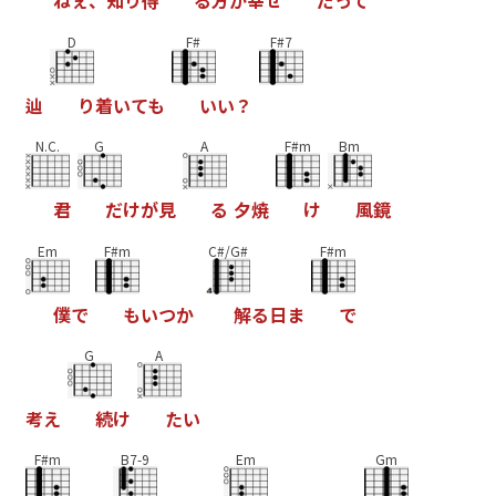
ね
ぇ
、
知
り
得
る
方
が
幸
せ
だ
っ
て
D
F#
F#7
辿
り
着
い
て
も
い
い
？
N.C.
G
A
F#m
Bm
君
だ
け
が
見
る
夕
焼
け
風
鏡
Em
F#m
C#/G#
F#m
僕
で
も
い
つ
か
解
る
日
ま
で
G
A
考
え
続
け
た
い
F#m
B7-9
Em
Gm