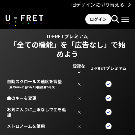
旧デザインに切り替える
ログイン
U-FRETプレミアム
「全ての機能」を
「広告なし」で始
めよう
登録な
U-FRETプレミアム
し
自動スクロールの速度を調整
×
（曲のBPMに合わせた自動調整もあり）
曲のキーを変更
×
お気に入りに上限なしで曲を追
×
加
メトロノームを使用
×