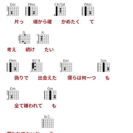
Em
F#m
C#/G#
F#m
片
っ
端
か
ら
確
か
め
た
く
て
G
A
考
え
続
け
た
い
F#m
B7-9
Em
Gm
偽
り
で
出
会
え
た
僕
ら
は
何
一
つ
も
Em
Gm
全
て
嫌
わ
れ
て
も
N.C.