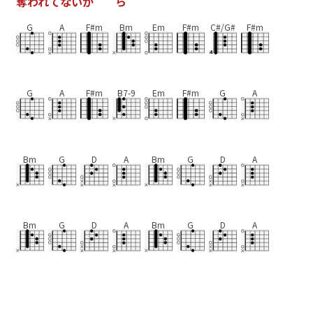
奪
わ
れ
て
な
い
か
ら
G
A
F#m
Bm
Em
F#m
C#/G#
F#m
G
A
F#m
B7-9
Em
F#m
G
A
Bm
G
D
A
Bm
G
D
A
Bm
G
D
A
Bm
G
D
A