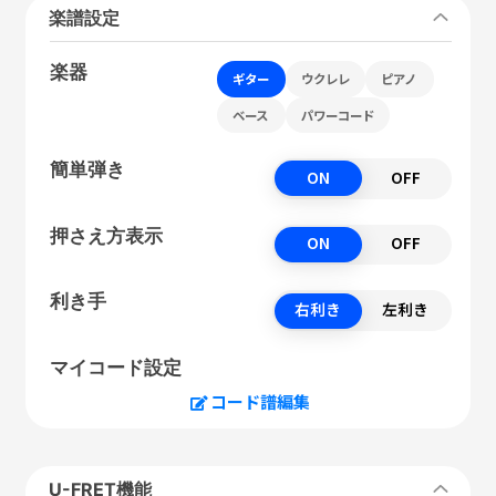
楽譜設定
楽器
ギター
ウクレレ
ピアノ
ベース
パワーコード
簡単弾き
ON
OFF
押さえ方表示
ON
OFF
利き手
右利き
左利き
マイコード設定
コード譜編集
U-FRET機能