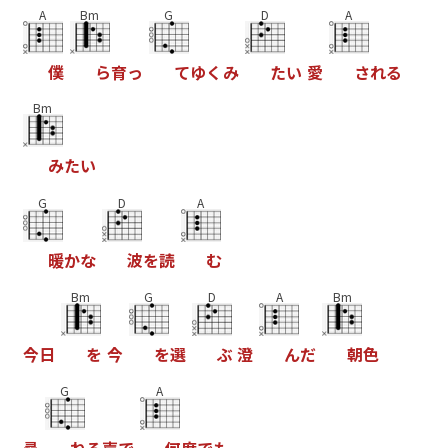
A
Bm
G
D
A
僕
ら
育
っ
て
ゆ
く
み
た
い
愛
さ
れ
る
Bm
み
た
い
G
D
A
暖
か
な
波
を
読
む
Bm
G
D
A
Bm
今
日
を
今
を
選
ぶ
澄
ん
だ
朝
色
G
A