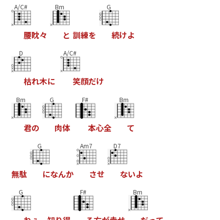
A/C#
Bm
G
腰
眈
々
と
訓
練
を
続
け
よ
D
A/C#
枯
れ
木
に
笑
顔
だ
け
Bm
G
F#
Bm
君
の
肉
体
本
心
全
て
G
Am7
D7
無
駄
に
な
ん
か
さ
せ
な
い
よ
G
F#
Bm