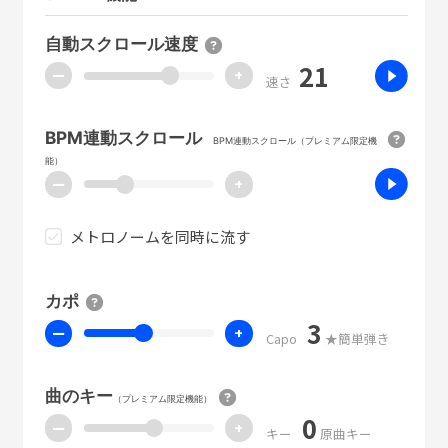
自動スクロール速度
21
ー
+
速さ
BPM連動スクロール
BPM連動スクロール（プレミアム限定機
能）
ー
+
メトロノームを同時に流す
カポ
3
ー
+
Capo
★簡単弾き
曲のキー
（プレミアム限定機能）
0
ー
+
キー
原曲キー