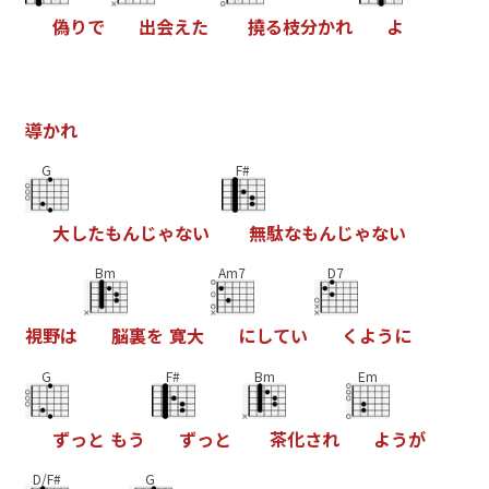
偽
り
で
出
会
え
た
撓
る
枝
分
か
れ
よ
導
か
れ
G
F#
大
し
た
も
ん
じ
ゃ
な
い
無
駄
な
も
ん
じ
ゃ
な
い
Bm
Am7
D7
視
野
は
脳
裏
を
寛
大
に
し
て
い
く
よ
う
に
G
F#
Bm
Em
ず
っ
と
も
う
ず
っ
と
茶
化
さ
れ
よ
う
が
D/F#
G