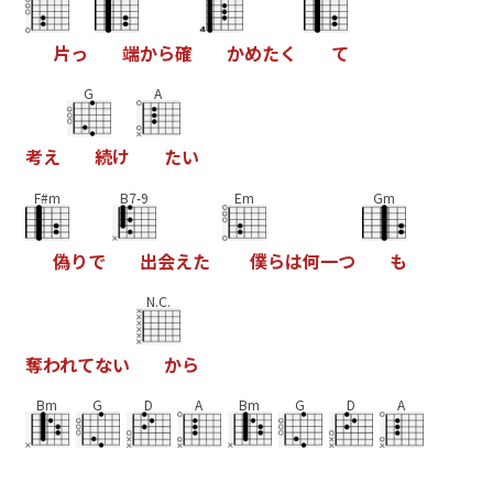
片
っ
端
か
ら
確
か
め
た
く
て
G
A
考
え
続
け
た
い
F#m
B7-9
Em
Gm
偽
り
で
出
会
え
た
僕
ら
は
何
一
つ
も
N.C.
奪
わ
れ
て
な
い
か
ら
Bm
G
D
A
Bm
G
D
A