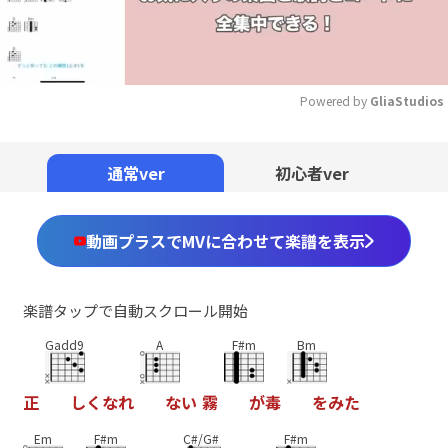
Powered by 
GliaStudios
Mute
通常ver
初心者ver
動画プラスでMVに合わせて楽譜を表示
楽譜タップで自動スクロール開始
Gadd9
A
F#m
Bm
正
し
く
な
れ
な
い
霧
が
毒
を
み
た
Em
F#m
C#/G#
F#m