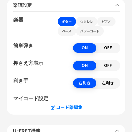
楽譜設定
楽器
ギター
ウクレレ
ピアノ
ベース
パワーコード
簡単弾き
ON
OFF
押さえ方表示
ON
OFF
利き手
右利き
左利き
マイコード設定
コード譜編集
U-FRET機能