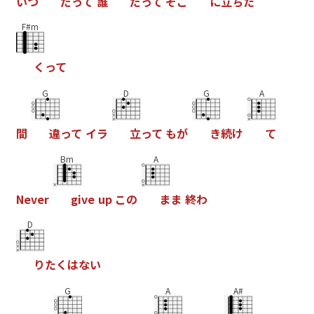
い
つ
だ
っ
て
誰
だ
っ
て
そ
こ
に
立
ち
た
F#m
く
っ
て
G
D
G
A
間
違
っ
て
イ
ラ
立
っ
て
も
が
き
続
け
て
Bm
A
N
e
v
e
r
g
i
v
e
u
p
こ
の
ま
ま
終
わ
D
り
た
く
は
な
い
G
A
A#