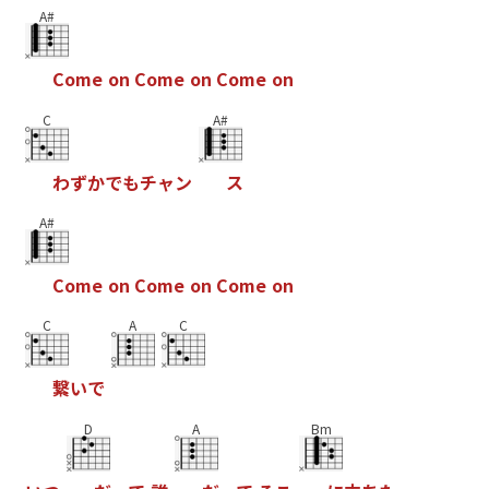
A#
C
o
m
e
o
n
C
o
m
e
o
n
C
o
m
e
o
n
C
A#
わ
ず
か
で
も
チ
ャ
ン
ス
A#
C
o
m
e
o
n
C
o
m
e
o
n
C
o
m
e
o
n
C
A
C
繋
い
で
D
A
Bm