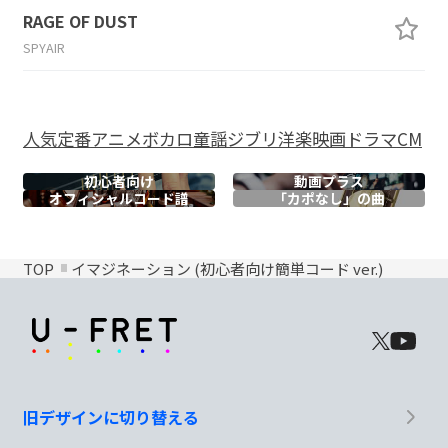
RAGE OF DUST
SPYAIR
人気
定番
アニメ
ボカロ
童謡
ジブリ
洋楽
映画
ドラマ
CM
初心者向け
動画プラス
オフィシャル
コード譜
「カポなし」の曲
TOP
イマジネーション (初心者向け簡単コード ver.)
旧デザインに切り替える