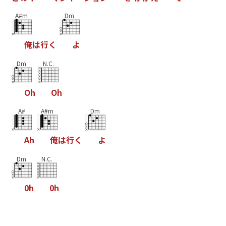
A#m
Dm
俺
は
行
く
よ
Dm
N.C.
O
h
O
h
A#
A#m
Dm
A
h
俺
は
行
く
よ
Dm
N.C.
0
h
0
h