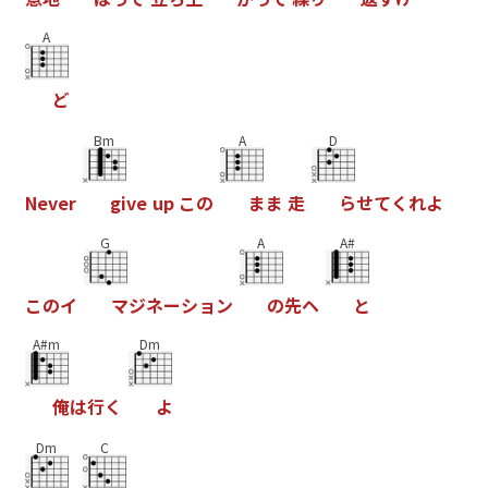
A
ど
Bm
A
D
N
e
v
e
r
g
i
v
e
u
p
こ
の
ま
ま
走
ら
せ
て
く
れ
よ
G
A
A#
こ
の
イ
マ
ジ
ネ
ー
シ
ョ
ン
の
先
ヘ
と
A#m
Dm
俺
は
行
く
よ
Dm
C