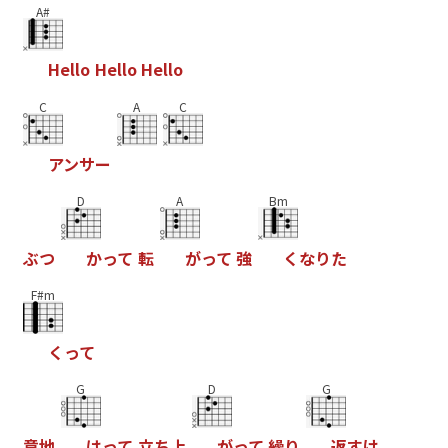
A#
H
e
l
l
o
H
e
l
l
o
H
e
l
l
o
C
A
C
ア
ン
サ
ー
D
A
Bm
ぶ
つ
か
っ
て
転
が
っ
て
強
く
な
り
た
F#m
く
っ
て
G
D
G
意
地
は
っ
て
立
ち
上
が
っ
て
繰
り
返
す
け