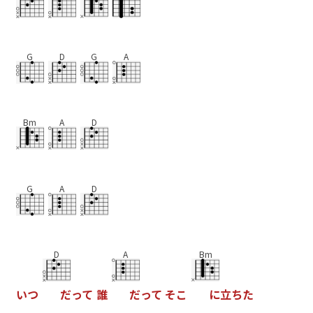
G
D
G
A
Bm
A
D
G
A
D
D
A
Bm
い
つ
だ
っ
て
誰
だ
っ
て
そ
こ
に
立
ち
た