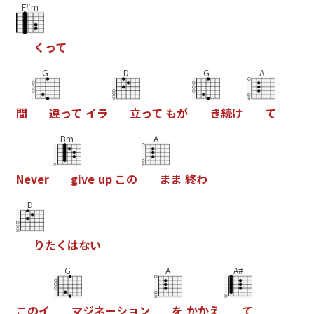
F#m
く
っ
て
G
D
G
A
間
違
っ
て
イ
ラ
立
っ
て
も
が
き
続
け
て
Bm
A
N
e
v
e
r
g
i
v
e
u
p
こ
の
ま
ま
終
わ
D
り
た
く
は
な
い
G
A
A#
こ
の
イ
マ
ジ
ネ
ー
シ
ョ
ン
を
か
か
え
て