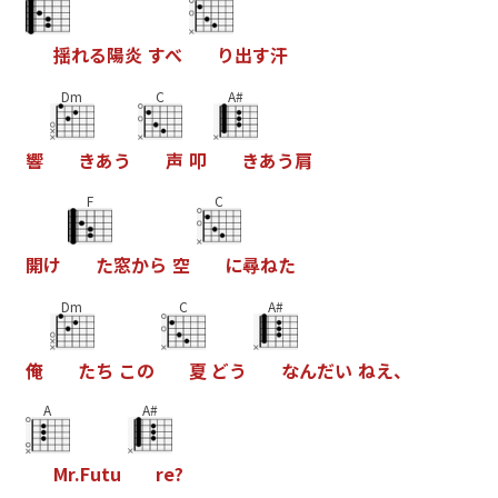
揺
れ
る
陽
炎
す
べ
り
出
す
汗
Dm
C
A#
響
き
あ
う
声
叩
き
あ
う
肩
F
C
開
け
た
窓
か
ら
空
に
尋
ね
た
Dm
C
A#
俺
た
ち
こ
の
夏
ど
う
な
ん
だ
い
ね
え
、
A
A#
M
r
.
F
u
t
u
r
e
?