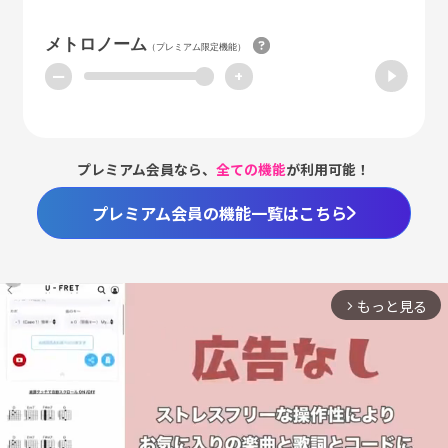
メトロノーム
（プレミアム限定機能）
ー
+
プレミアム会員なら、
全ての機能
が利用可能！
プレミアム会員の機能一覧はこちら
もっと見る
arrow_forward_ios