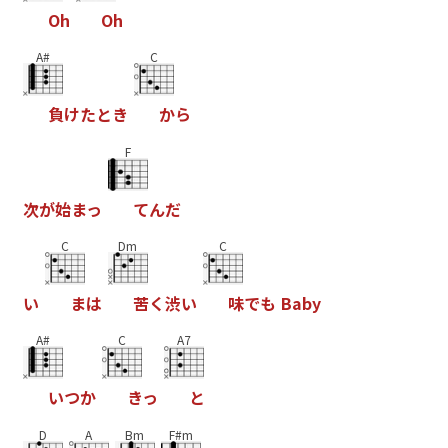
O
h
O
h
A#
C
負
け
た
と
き
か
ら
F
次
が
始
ま
っ
て
ん
だ
C
Dm
C
い
ま
は
苦
く
渋
い
味
で
も
B
a
b
y
A#
C
A7
い
つ
か
き
っ
と
D
A
Bm
F#m