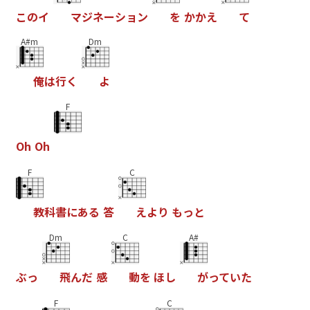
こ
の
イ
マ
ジ
ネ
ー
シ
ョ
ン
を
か
か
え
て
A#m
Dm
俺
は
行
く
よ
F
O
h
O
h
F
C
教
科
書
に
あ
る
答
え
よ
り
も
っ
と
Dm
C
A#
ぶ
っ
飛
ん
だ
感
動
を
ほ
し
が
っ
て
い
た
F
C