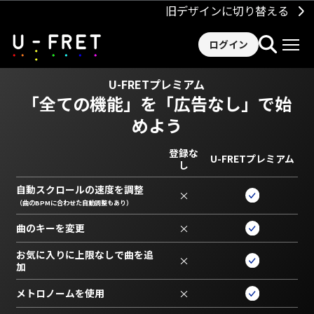
旧デザインに切り替える
ログイン
U-FRETプレミアム
「全ての機能」を
「広告なし」で始
めよう
登録な
U-FRETプレミアム
し
自動スクロールの速度を調整
×
（曲のBPMに合わせた自動調整もあり）
曲のキーを変更
×
お気に入りに上限なしで曲を追
×
加
メトロノームを使用
×