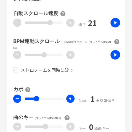
自動スクロール速度
21
ー
+
速さ
BPM連動スクロール
BPM連動スクロール（プレミアム限定機
能）
ー
+
メトロノームを同時に流す
カポ
1
ー
+
Capo
★簡単弾き
曲のキー
（プレミアム限定機能）
0
ー
+
キー
原曲キー