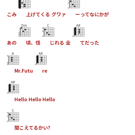
こ
み
上
げ
て
く
る
グ
ワ
ァ
ー
っ
て
な
に
か
が
Dm
C
A#
あ
の
頃
、
信
じ
れ
る
全
て
だ
っ
た
A
A#
M
r
.
F
u
t
u
r
e
A#
H
e
l
l
o
H
e
l
l
o
H
e
l
l
o
C
聞
こ
え
て
る
か
い
?