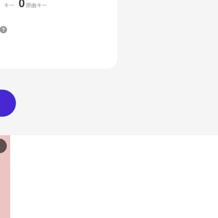
0
キー
原曲キー