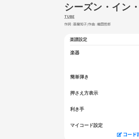
シーズン・イン
TUBE
作詞 :
亜蘭知子
/作曲 :
織田哲郎
楽譜設定
楽器
簡単弾き
押さえ方表示
利き手
マイコード設定
コード