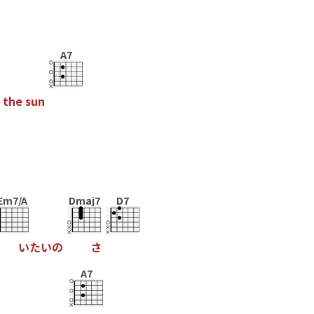
A7
t
h
e
s
u
n
Em7/A
Dmaj7
D7
い
た
い
の
さ
A7