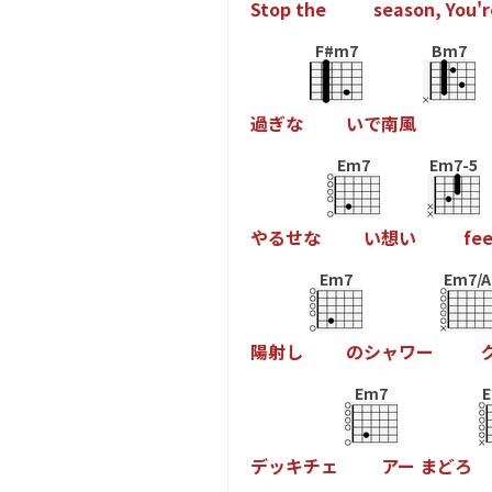
S
t
o
p
t
h
e
s
e
a
s
o
n
,
Y
o
u
'
r
F#m7
Bm7
過
ぎ
な
い
で
南
風
Em7
Em7-5
や
る
せ
な
い
想
い
f
e
Em7
Em7/A
陽
射
し
の
シ
ャ
ワ
ー
Em7
E
デ
ッ
キ
チ
ェ
ア
ー
ま
ど
ろ