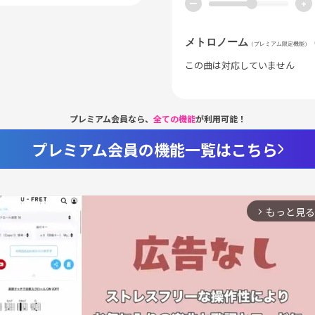
ー
+
メトロノーム
（プレミアム限定機能）
この曲は対応していません
プレミアム会員なら、
全ての機能
が利用可能！
プレミアム会員の機能一覧はこちら
もっと見る
arrow_forward_ios