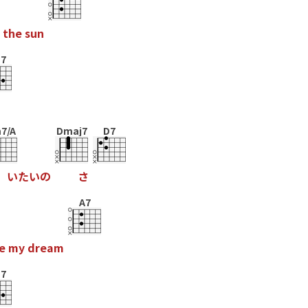
t
h
e
s
u
n
7
7/A
Dmaj7
D7
い
た
い
の
さ
A7
e
m
y
d
r
e
a
m
7