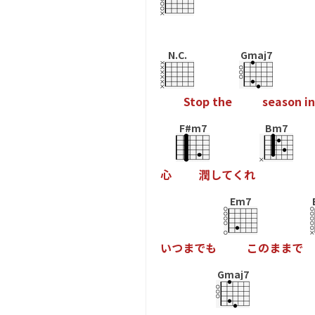
N.C.
Gmaj7
S
t
o
p
t
h
e
s
e
a
s
o
n
i
n
F#m7
Bm7
心
潤
し
て
く
れ
Em7
い
つ
ま
で
も
こ
の
ま
ま
で
Gmaj7