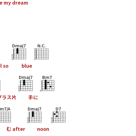
e
m
y
d
r
e
a
m
Dmaj7
N.C.
e
l
s
o
b
l
u
e
Dmaj7
Bm7
グ
ラ
ス
片
手
に
m7/A
Dmaj7
D7
む
a
f
t
e
r
n
o
o
n