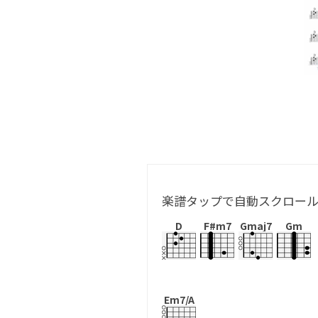
楽譜タップで自動スクロー
D
F#m7
Gmaj7
Gm
Em7/A