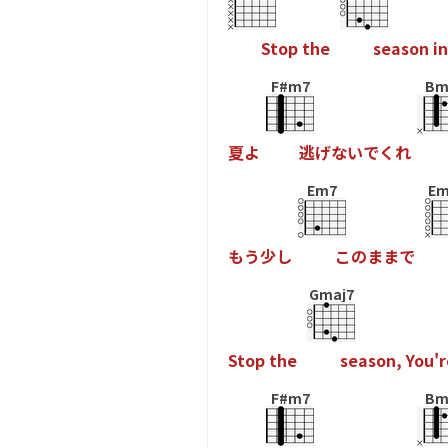
S
t
o
p
t
h
e
s
e
a
s
o
n
i
n
F#m7
Bm
夏
よ
逃
げ
な
い
で
く
れ
Em7
Em
も
う
少
し
こ
の
ま
ま
で
Gmaj7
S
t
o
p
t
h
e
s
e
a
s
o
n
,
Y
o
u
'
r
F#m7
Bm