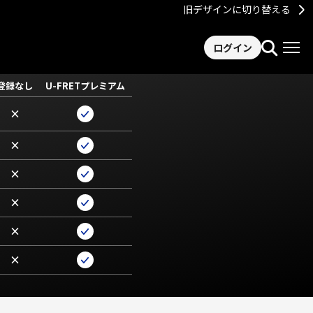
旧デザインに切り替える
ログイン
登録なし
U-FRETプレミアム
×
×
×
×
×
×