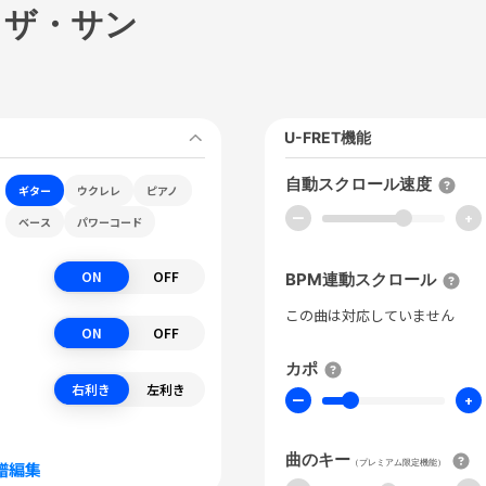
・ザ・サン
U-FRET機能
自動スクロール速度
ギター
ウクレレ
ピアノ
ー
+
ベース
パワーコード
ON
OFF
BPM連動スクロール
この曲は対応していません
ON
OFF
カポ
右利き
左利き
ー
+
曲のキー
（プレミアム限定機能）
譜編集