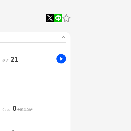
21
速さ
0
Capo
★簡単弾き