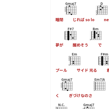
Gmaj7
D
瞳
閉
じ
れ
ば
s
o
l
o
n
e
F#7
Bm
夢
が
醒
め
そ
う
で
Em
F#m
プ
ー
ル
サ
イ
ド
光
る
Gmaj7
Em7/A
く
ぎ
づ
け
な
の
さ
N.C.
Gmaj7