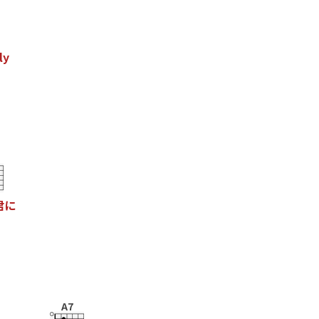
l
y
君
に
A7