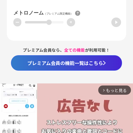
メトロノーム
（プレミアム限定機能）
ー
+
プレミアム会員なら、
全ての機能
が利用可能！
プレミアム会員の機能一覧はこちら
もっと見る
arrow_forward_ios