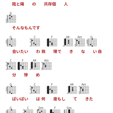
陰
と
陽
の
共
存
個
人
D
そ
ん
な
も
ん
で
す
G
C
F
A#
Am
G
会
い
た
い
わ
我
慢
で
き
な
い
自
C
F
A#
Am
分
惨
め
G
C
F
A#
Am
ば
い
ば
い
は
何
度
も
し
て
き
た
G
C
Dm
F
Gm