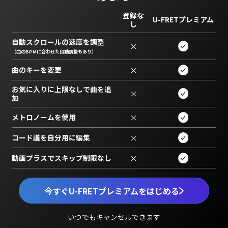
登録な
U-FRETプレミアム
し
自動スクロールの速度を調整
×
（曲のBPMに合わせた自動調整もあり）
曲のキーを変更
×
お気に入りに上限なしで曲を追
×
加
メトロノームを使用
×
コード譜を自分用に編集
×
動画プラスでスキップ制限なし
×
今すぐU-FRETプレミアムをはじめる
いつでもキャンセルできます