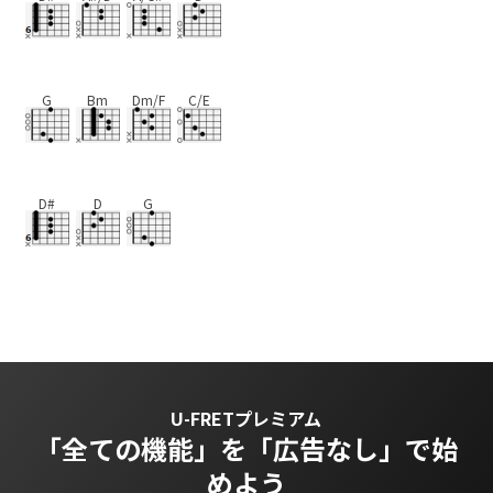
G
Bm
Dm/F
C/E
D#
D
G
U-FRETプレミアム
「全ての機能」を
「広告なし」で始
めよう