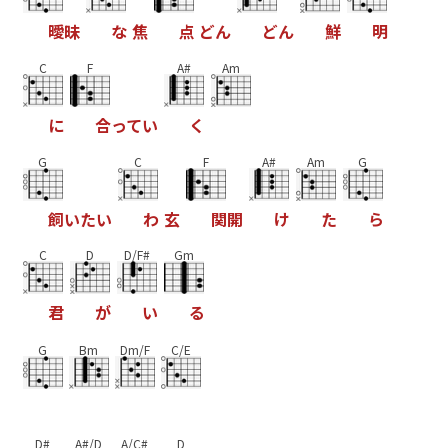
曖
昧
な
焦
点
ど
ん
ど
ん
鮮
明
C
F
A#
Am
に
合
っ
て
い
く
G
C
F
A#
Am
G
飼
い
た
い
わ
玄
関
開
け
た
ら
C
D
D/F#
Gm
君
が
い
る
G
Bm
Dm/F
C/E
D#
A#/D
A/C#
D