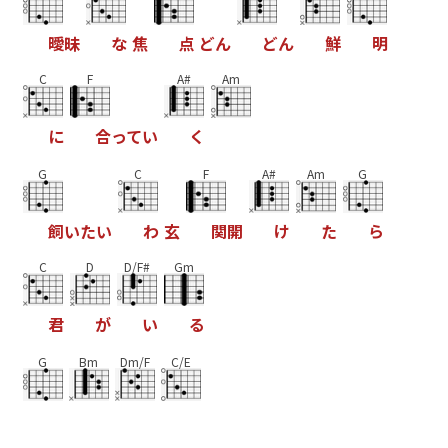
曖
昧
な
焦
点
ど
ん
ど
ん
鮮
明
C
F
A#
Am
に
合
っ
て
い
く
G
C
F
A#
Am
G
飼
い
た
い
わ
玄
関
開
け
た
ら
C
D
D/F#
Gm
君
が
い
る
G
Bm
Dm/F
C/E