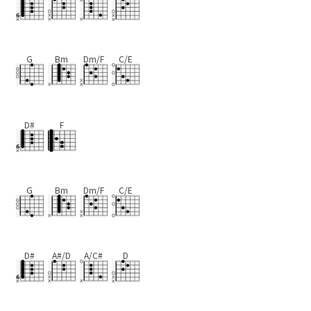
G
Bm
Dm/F
C/E
D#
F
G
Bm
Dm/F
C/E
D#
A#/D
A/C#
D