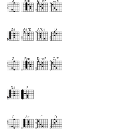
G
Bm
Dm/F
C/E
D#
A#/D
A/C#
D
G
Bm
Dm/F
C/E
D#
F
G
A#
C
D