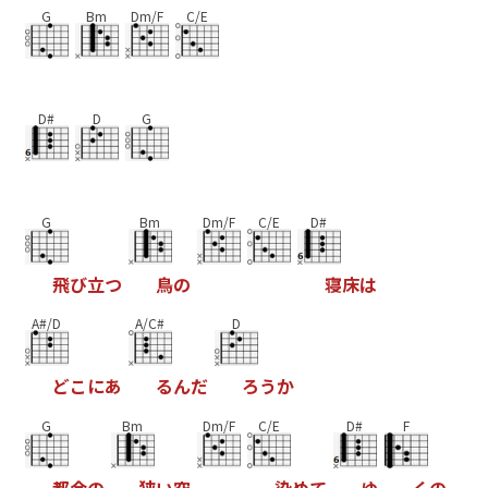
G
Bm
Dm/F
C/E
D#
D
G
G
Bm
Dm/F
C/E
D#
飛
び
立
つ
鳥
の
寝
床
は
A#/D
A/C#
D
ど
こ
に
あ
る
ん
だ
ろ
う
か
G
Bm
Dm/F
C/E
D#
F