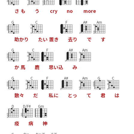
さ
も
う
c
r
y
n
o
m
o
r
e
G
C
F
A#
Am
助
か
り
た
い
置
き
去
り
で
す
G
C
F
A#
Am
か
馬
鹿
思
い
込
み
G
C
F
A#
Am
G
C
散
々
だ
私
に
と
っ
て
君
は
D
D/F#
Gm
疫
病
神