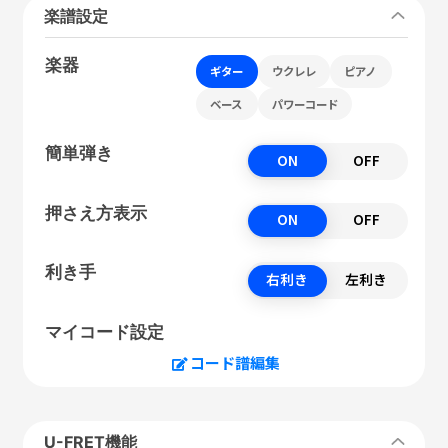
楽譜設定
楽器
ギター
ウクレレ
ピアノ
ベース
パワーコード
簡単弾き
ON
OFF
押さえ方表示
ON
OFF
利き手
右利き
左利き
マイコード設定
コード譜編集
U-FRET機能