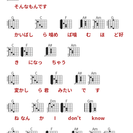
そ
ん
な
も
ん
で
す
G
C
F
A#
Am
G
か
い
ば
し
ら
噛
め
ば
噛
む
ほ
ど
好
C
F
A#
Am
き
に
な
っ
ち
ゃ
う
G
C
F
A#
Am
変
か
し
ら
君
み
た
い
で
す
G
C
Dm
F
Gm
ね
な
ん
か
I
d
o
n
'
t
k
n
o
w
G
C
F
A#
Am
G