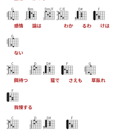
G
Bm
Dm/F
C/E
D#
F
感
情
論
は
わ
か
る
わ
け
は
G
な
い
C
D
D#
F
G
餌
待
つ
猫
で
さ
え
も
草
臥
れ
F
我
慢
す
る
C
D
D#
F