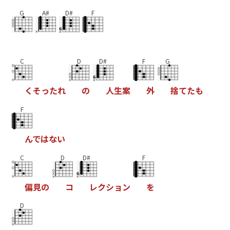
G
A#
D#
F
C
D
D#
F
G
く
そ
っ
た
れ
の
人
生
案
外
捨
て
た
も
F
ん
で
は
な
い
C
D
D#
F
偏
見
の
コ
レ
ク
シ
ョ
ン
を
D