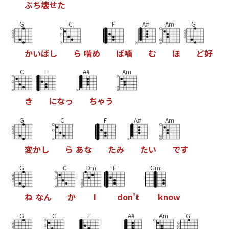
ぶ
ち
壊
せ
た
G
C
F
A#
Am
G
か
い
ば
し
ら
噛
め
ば
噛
む
ほ
ど
好
C
F
A#
Am
き
に
な
っ
ち
ゃ
う
G
C
F
A#
Am
変
か
し
ら
あ
な
た
み
た
い
で
す
G
C
Dm
F
Gm
ね
な
ん
か
I
d
o
n
'
t
k
n
o
w
G
C
F
A#
Am
G