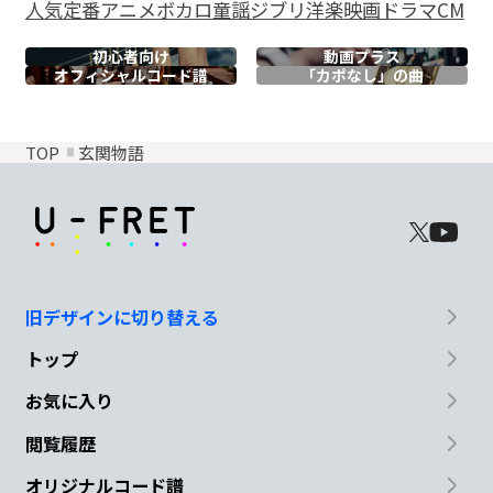
人気
定番
アニメ
ボカロ
童謡
ジブリ
洋楽
映画
ドラマ
CM
初心者向け
動画プラス
オフィシャル
コード譜
「カポなし」の曲
TOP
玄関物語
旧デザインに切り替える
トップ
お気に入り
閲覧履歴
オリジナルコード譜