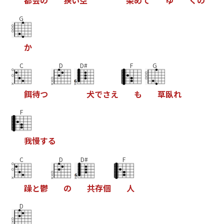
都
会
の
狭
い
空
染
め
て
ゆ
く
の
G
か
C
D
D#
F
G
餌
待
つ
犬
で
さ
え
も
草
臥
れ
F
我
慢
す
る
C
D
D#
F
躁
と
鬱
の
共
存
個
人
D