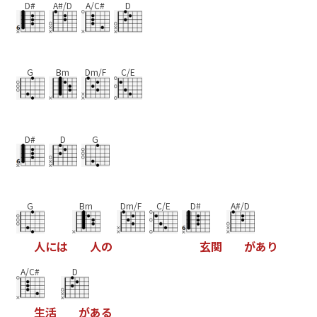
D#
A#/D
A/C#
D
G
Bm
Dm/F
C/E
D#
D
G
G
Bm
Dm/F
C/E
D#
A#/D
人
に
は
人
の
玄
関
が
あ
り
A/C#
D
生
活
が
あ
る