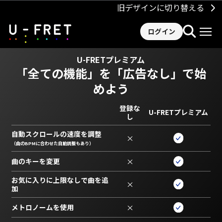
旧デザインに切り替える
ログイン
U-FRETプレミアム
「全ての機能」を
「広告なし」で始
めよう
登録な
U-FRETプレミアム
し
自動スクロールの速度を調整
×
（曲のBPMに合わせた自動調整もあり）
曲のキーを変更
×
お気に入りに上限なしで曲を追
×
加
メトロノームを使用
×