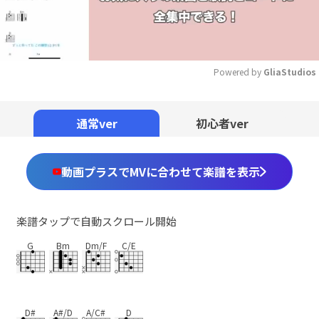
Powered by 
GliaStudios
Mute
通常ver
初心者ver
動画プラスでMVに合わせて楽譜を表示
楽譜タップで自動スクロール開始
G
Bm
Dm/F
C/E
D#
A#/D
A/C#
D