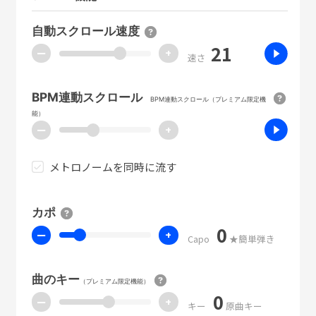
自動スクロール速度
21
ー
+
速さ
BPM連動スクロール
BPM連動スクロール（プレミアム限定機
能）
ー
+
メトロノームを同時に流す
カポ
0
ー
+
Capo
★簡単弾き
曲のキー
（プレミアム限定機能）
0
ー
+
キー
原曲キー