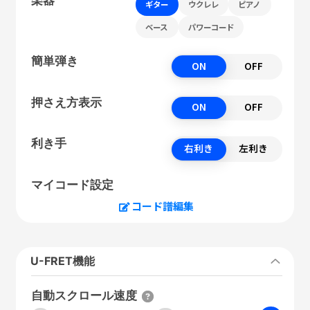
ギター
ウクレレ
ピアノ
ベース
パワーコード
簡単弾き
ON
OFF
押さえ方表示
ON
OFF
利き手
右利き
左利き
マイコード設定
コード譜編集
U-FRET機能
自動スクロール速度