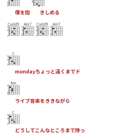
僕
を
抱
き
し
め
る
Cadd9
Am7
Cadd9
Am7
C
m
o
n
d
a
y
ち
ょ
っ
と
遠
く
ま
で
ド
Am
ラ
イ
ブ
音
楽
を
き
き
な
が
ら
C
ど
う
し
て
こ
ん
な
と
こ
ろ
ま
で
持
っ