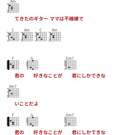
Am
て
き
た
の
ギ
タ
ー
マ
マ
は
不
機
嫌
で
C
Am
C
Am
F
G
Em7
君
の
好
き
な
こ
と
が
君
に
し
か
で
き
な
Am7
い
こ
と
だ
よ
F
G
Em7
君
の
好
き
な
こ
と
が
君
に
し
か
で
き
な