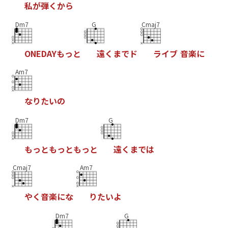
私
が
弾
く
か
ら
Dm7
G
Cmaj7
O
N
E
D
A
Y
も
っ
と
遠
く
ま
で
ド
ラ
イ
ブ
音
楽
に
Am7
な
り
た
い
の
Dm7
G
も
っ
と
も
っ
と
も
っ
と
遠
く
ま
で
は
Cmaj7
Am7
や
く
音
楽
に
な
り
た
い
よ
Dm7
G