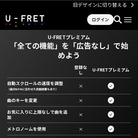
旧デザインに切り替える
ログイン
U-FRETプレミアム
「全ての機能」を
「広告なし」で始
めよう
登録な
U-FRETプレミアム
し
自動スクロールの速度を調整
×
（曲のBPMに合わせた自動調整もあり）
曲のキーを変更
×
お気に入りに上限なしで曲を追
×
加
メトロノームを使用
×