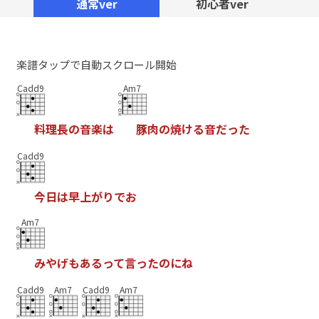
通常ver
初心者ver
楽譜タップで自動スクロール開始
Cadd9
Am7
料
理
長
の
音
楽
は
豚
肉
の
焼
け
る
音
だ
っ
た
Cadd9
今
日
は
早
上
が
り
で
お
Am7
み
や
げ
も
あ
る
っ
て
言
っ
た
の
に
ね
Cadd9
Am7
Cadd9
Am7