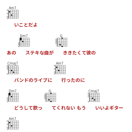
Am7
い
こ
と
だ
よ
Dm7
G
あ
の
ス
テ
キ
な
曲
が
き
き
た
く
て
彼
の
Cmaj7
Am7
バ
ン
ド
の
ラ
イ
ブ
に
行
っ
た
の
に
Dm7
G
Cmaj7
ど
う
し
て
歌
っ
て
く
れ
な
い
も
う
い
い
よ
ギ
タ
ー
Am7