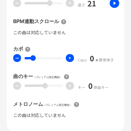
21
ー
+
速さ
BPM連動スクロール
この曲は対応していません
カポ
0
ー
+
Capo
★簡単弾き
曲のキー
（プレミアム限定機能）
0
ー
+
キー
原曲キー
メトロノーム
（プレミアム限定機能）
この曲は対応していません