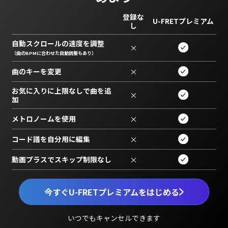
登録な
U-FRETプレミアム
し
自動スクロールの速度を調整
×
（曲のBPMに合わせた自動調整もあり）
曲のキーを変更
×
お気に入りに上限なしで曲を追
×
加
メトロノームを使用
×
コード譜を自分用に編集
×
動画プラスでスキップ制限なし
×
今すぐU-FRETプレミアムをはじめる
いつでもキャンセルできます