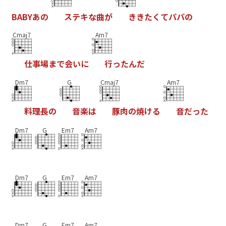
B
A
B
Y
あ
の
ス
テ
キ
な
曲
が
き
き
た
く
て
パ
パ
の
Cmaj7
Am7
仕
事
場
ま
で
会
い
に
行
っ
た
ん
だ
Dm7
G
Cmaj7
Am7
料
理
長
の
音
楽
は
豚
肉
の
焼
け
る
音
だ
っ
た
Dm7
G
Em7
Am7
Dm7
G
Em7
Am7
Dm7
G
Em7
Am7