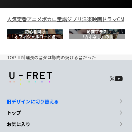
人気
定番
アニメ
ボカロ
童謡
ジブリ
洋楽
映画
ドラマ
CM
初心者向け
動画プラス
オフィシャル
コード譜
「カポなし」の曲
TOP
料理長の音楽は豚肉の焼ける音だった
旧デザインに切り替える
トップ
お気に入り