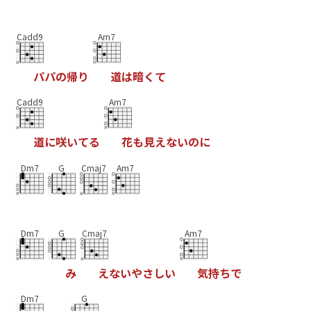
Cadd9
Am7
パ
パ
の
帰
り
道
は
暗
く
て
Cadd9
Am7
道
に
咲
い
て
る
花
も
見
え
な
い
の
に
Dm7
G
Cmaj7
Am7
Dm7
G
Cmaj7
Am7
み
え
な
い
や
さ
し
い
気
持
ち
で
Dm7
G