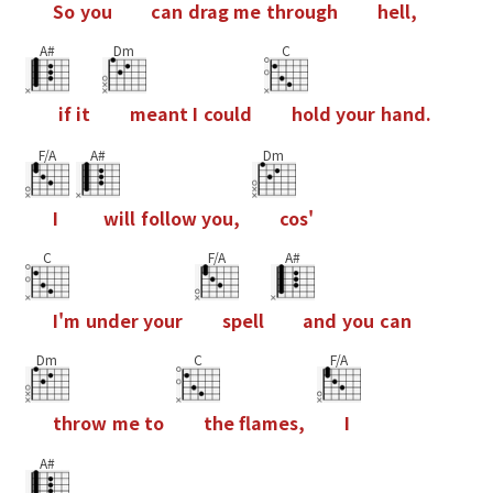
S
o
y
o
u
c
a
n
d
r
a
g
m
e
t
h
r
o
u
g
h
h
e
l
l
,
A#
Dm
C
i
f
i
t
m
e
a
n
t
I
c
o
u
l
d
h
o
l
d
y
o
u
r
h
a
n
d
.
F/A
A#
Dm
I
w
i
l
l
f
o
l
l
o
w
y
o
u
,
c
o
s
'
C
F/A
A#
I
'
m
u
n
d
e
r
y
o
u
r
s
p
e
l
l
a
n
d
y
o
u
c
a
n
Dm
C
F/A
t
h
r
o
w
m
e
t
o
t
h
e
f
a
m
e
s
,
I
A#