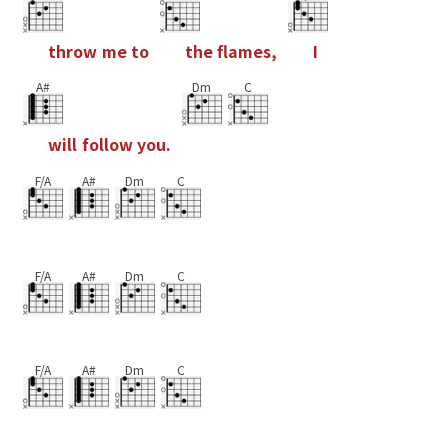
t
h
r
o
w
m
e
t
o
t
h
e
f
a
m
e
s
,
I
A#
Dm
C
w
i
l
l
f
o
l
l
o
w
y
o
u
.
F/A
A#
Dm
C
F/A
A#
Dm
C
F/A
A#
Dm
C