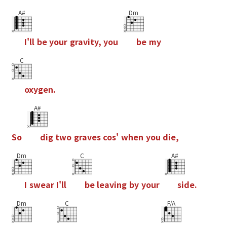
A#
Dm
I
'
l
l
b
e
y
o
u
r
g
r
a
v
i
t
y
,
y
o
u
b
e
m
y
C
o
x
y
g
e
n
.
A#
S
o
d
i
g
t
w
o
g
r
a
v
e
s
c
o
s
'
w
h
e
n
y
o
u
d
i
e
,
Dm
C
A#
I
s
w
e
a
r
I
'
l
l
b
e
l
e
a
v
i
n
g
b
y
y
o
u
r
s
i
d
e
.
Dm
C
F/A