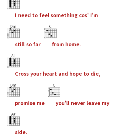
I
n
e
e
d
t
o
f
e
e
l
s
o
m
e
t
h
i
n
g
c
o
s
'
I
'
m
Dm
C
s
t
i
l
l
s
o
f
a
r
f
r
o
m
h
o
m
e
.
A#
C
r
o
s
s
y
o
u
r
h
e
a
r
t
a
n
d
h
o
p
e
t
o
d
i
e
,
Dm
C
p
r
o
m
i
s
e
m
e
y
o
u
'
l
l
n
e
v
e
r
l
e
a
v
e
m
y
A#
s
i
d
e
.