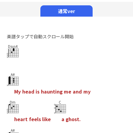
Mute
通常ver
楽譜タップで自動スクロール開始
Dsus4
A#
M
y
h
e
a
d
i
s
h
a
u
n
t
i
n
g
m
e
a
n
d
m
y
Dm
C
h
e
a
r
t
f
e
e
l
s
l
i
k
e
a
g
h
o
s
t
.
A#