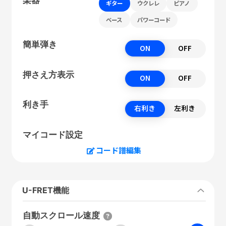
ギター
ウクレレ
ピアノ
ベース
パワーコード
簡単弾き
ON
OFF
押さえ方表示
ON
OFF
利き手
右利き
左利き
マイコード設定
コード譜編集
U-FRET機能
自動スクロール速度