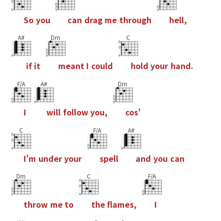
S
o
y
o
u
c
a
n
d
r
a
g
m
e
t
h
r
o
u
g
h
h
e
l
l
,
A#
Dm
C
i
f
i
t
m
e
a
n
t
I
c
o
u
l
d
h
o
l
d
y
o
u
r
h
a
n
d
.
F/A
A#
Dm
I
w
i
l
l
f
o
l
l
o
w
y
o
u
,
c
o
s
'
C
F/A
A#
I
'
m
u
n
d
e
r
y
o
u
r
s
p
e
l
l
a
n
d
y
o
u
c
a
n
Dm
C
F/A
t
h
r
o
w
m
e
t
o
t
h
e
f
a
m
e
s
,
I