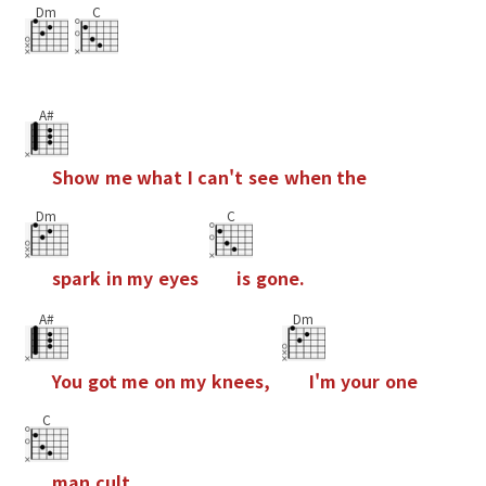
Dm
C
A#
S
h
o
w
m
e
w
h
a
t
I
c
a
n
'
t
s
e
e
w
h
e
n
t
h
e
Dm
C
s
p
a
r
k
i
n
m
y
e
y
e
s
i
s
g
o
n
e
.
A#
Dm
Y
o
u
g
o
t
m
e
o
n
m
y
k
n
e
e
s
,
I
'
m
y
o
u
r
o
n
e
C
m
a
n
c
u
l
t
.