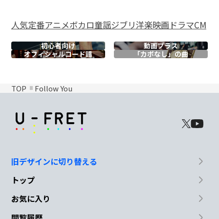
人気
定番
アニメ
ボカロ
童謡
ジブリ
洋楽
映画
ドラマ
CM
初心者向け
動画プラス
オフィシャル
コード譜
「カポなし」の曲
TOP
Follow You
旧デザインに切り替える
トップ
お気に入り
閲覧履歴