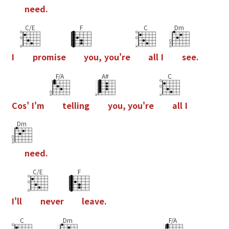
n
e
e
d
.
C/E
F
C
Dm
I
p
r
o
m
i
s
e
y
o
u
,
y
o
u
'
r
e
a
l
l
I
s
e
e
.
F/A
A#
C
C
o
s
'
I
'
m
t
e
l
l
i
n
g
y
o
u
,
y
o
u
'
r
e
a
l
l
I
Dm
n
e
e
d
.
C/E
F
I
'
l
l
n
e
v
e
r
l
e
a
v
e
.
C
Dm
F/A