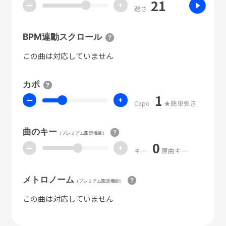
21
ー
+
速さ
BPM連動スクロール
この曲は対応していません
カポ
1
ー
+
Capo
★簡単弾き
曲のキー
（プレミアム限定機能）
0
ー
+
キー
原曲キー
メトロノーム
（プレミアム限定機能）
この曲は対応していません