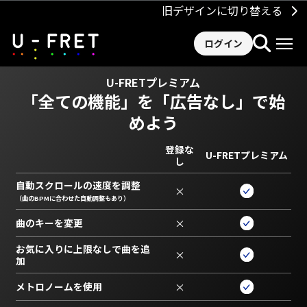
旧デザインに切り替える
ログイン
U-FRETプレミアム
「全ての機能」を
「広告なし」で始
めよう
登録な
U-FRETプレミアム
し
自動スクロールの速度を調整
×
（曲のBPMに合わせた自動調整もあり）
曲のキーを変更
×
お気に入りに上限なしで曲を追
×
加
メトロノームを使用
×