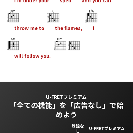
I
'
m
u
n
d
e
r
y
o
u
r
s
p
e
l
l
a
n
d
y
o
u
c
a
n
Dm
C
F/A
t
h
r
o
w
m
e
t
o
t
h
e
f
a
m
e
s
,
I
A#
Dm
C
w
i
l
l
f
o
l
l
o
w
y
o
u
.
U-FRETプレミアム
「全ての機能」を
「広告なし」で始
めよう
登録な
U-FRETプレミアム
し