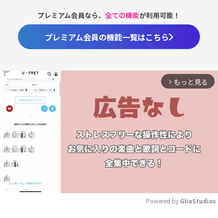
プレミアム会員なら、
全ての機能
が利用可能！
プレミアム会員の機能一覧はこちら
もっと見る
arrow_forward_ios
Powered by 
GliaStudios