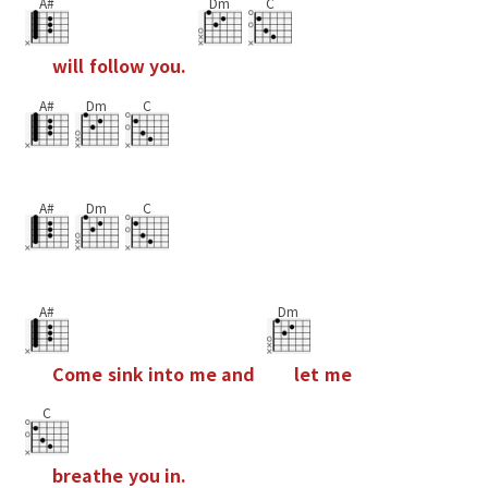
A#
Dm
C
w
i
l
l
f
o
l
l
o
w
y
o
u
.
A#
Dm
C
A#
Dm
C
A#
Dm
C
o
m
e
s
i
n
k
i
n
t
o
m
e
a
n
d
l
e
t
m
e
C
b
r
e
a
t
h
e
y
o
u
i
n
.