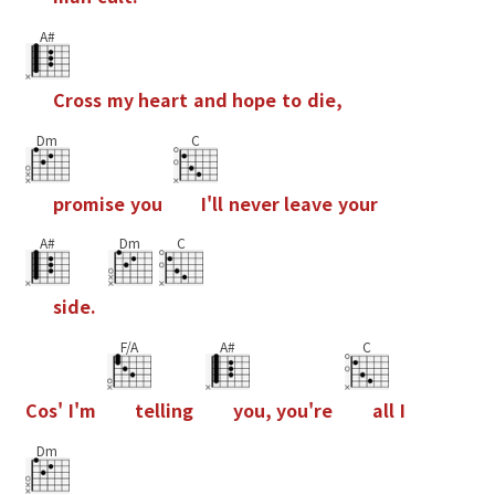
A#
C
r
o
s
s
m
y
h
e
a
r
t
a
n
d
h
o
p
e
t
o
d
i
e
,
Dm
C
p
r
o
m
i
s
e
y
o
u
I
'
l
l
n
e
v
e
r
l
e
a
v
e
y
o
u
r
A#
Dm
C
s
i
d
e
.
F/A
A#
C
C
o
s
'
I
'
m
t
e
l
l
i
n
g
y
o
u
,
y
o
u
'
r
e
a
l
l
I
Dm