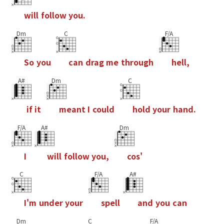
w
i
l
l
f
o
l
l
o
w
y
o
u
.
Dm
C
F/A
S
o
y
o
u
c
a
n
d
r
a
g
m
e
t
h
r
o
u
g
h
h
e
l
l
,
A#
Dm
C
i
f
i
t
m
e
a
n
t
I
c
o
u
l
d
h
o
l
d
y
o
u
r
h
a
n
d
.
F/A
A#
Dm
I
w
i
l
l
f
o
l
l
o
w
y
o
u
,
c
o
s
'
C
F/A
A#
I
'
m
u
n
d
e
r
y
o
u
r
s
p
e
l
l
a
n
d
y
o
u
c
a
n
Dm
C
F/A