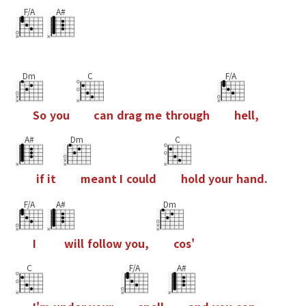
F/A
A#
Dm
C
F/A
S
o
y
o
u
c
a
n
d
r
a
g
m
e
t
h
r
o
u
g
h
h
e
l
l
,
A#
Dm
C
i
f
i
t
m
e
a
n
t
I
c
o
u
l
d
h
o
l
d
y
o
u
r
h
a
n
d
.
F/A
A#
Dm
I
w
i
l
l
f
o
l
l
o
w
y
o
u
,
c
o
s
'
C
F/A
A#