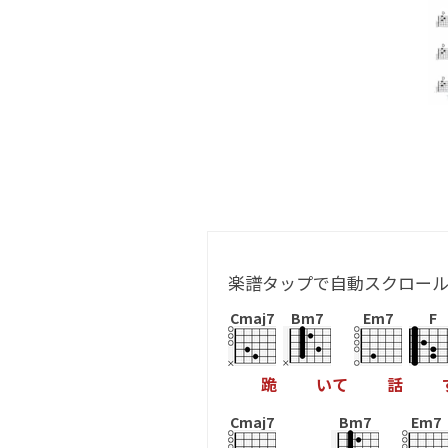
楽譜タップで自動スクロー
Cmaj7
Bm7
Em7
F
跪
い
て
話
Cmaj7
Bm7
Em7