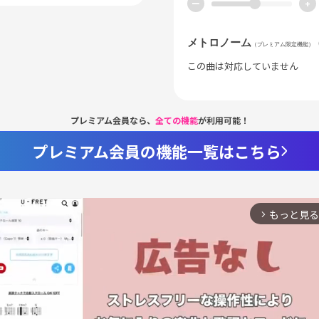
ー
+
メトロノーム
（プレミアム限定機能）
この曲は対応していません
プレミアム会員なら、
全ての機能
が利用可能！
プレミアム会員の機能一覧はこちら
もっと見る
arrow_forward_ios