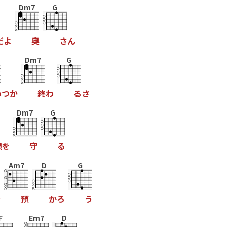
Dm7
G
だ
よ
奥
さ
ん
Dm7
G
い
つ
か
終
わ
る
さ
Dm7
G
顔
を
守
る
Am7
D
G
を
預
か
ろ
う
F
Em7
D