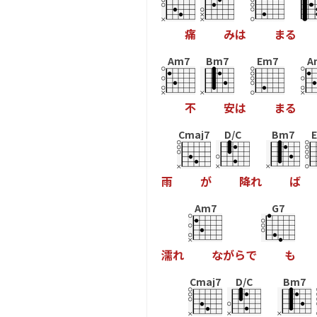
痛
み
は
ま
る
Am7
Bm7
Em7
A
不
安
は
ま
る
Cmaj7
D/C
Bm7
雨
が
降
れ
ば
Am7
G7
濡
れ
な
が
ら
で
も
Cmaj7
D/C
Bm7