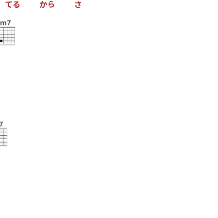
て
る
か
ら
さ
Em7
7