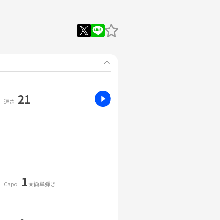
21
速さ
1
Capo
★簡単弾き