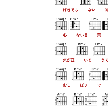
好
き
で
も
な
い
Cmaj7
Bm7
Em7
心
な
い
言
葉
Cmaj7
Bm7
Em7
気
が
狂
い
そ
う
Cmaj7
Bm7
Em7
お
し
ぼ
り
で
Am7
Bm7
Em7
A