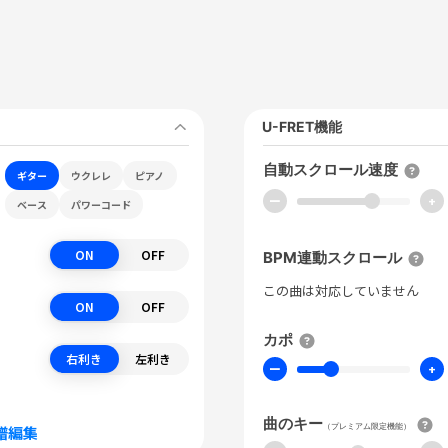
U-FRET機能
自動スクロール速度
ギター
ウクレレ
ピアノ
ー
+
ベース
パワーコード
ON
OFF
BPM連動スクロール
この曲は対応していません
ON
OFF
カポ
右利き
左利き
ー
+
曲のキー
（プレミアム限定機能）
譜編集