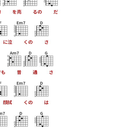
物
を
売
る
の
だ
F
Em7
D
に
泣
く
の
さ
Am7
D
G
で
も
普
通
さ
F
Em7
D
顔
拭
く
の
は
m7
D
G