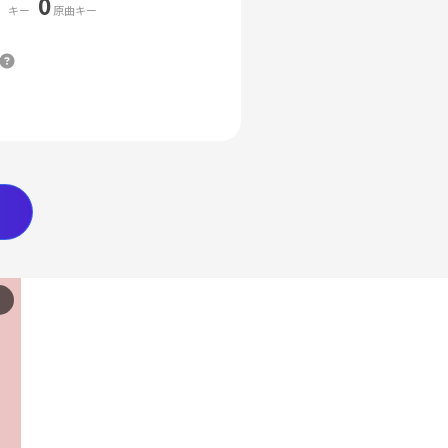
0
キー
原曲キー