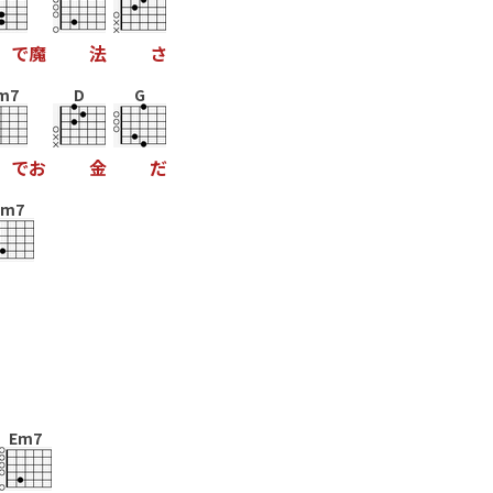
で
魔
法
さ
m7
D
G
で
お
金
だ
Em7
Em7