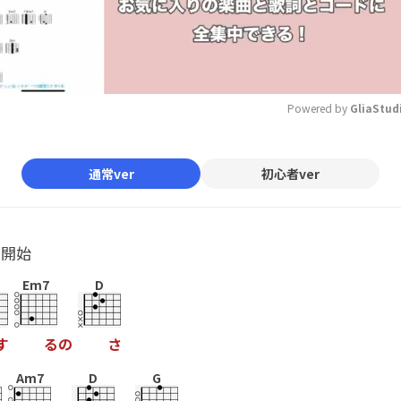
Powered by 
GliaStud
Mute
通常ver
初心者ver
ル開始
Em7
D
す
る
の
さ
Am7
D
G