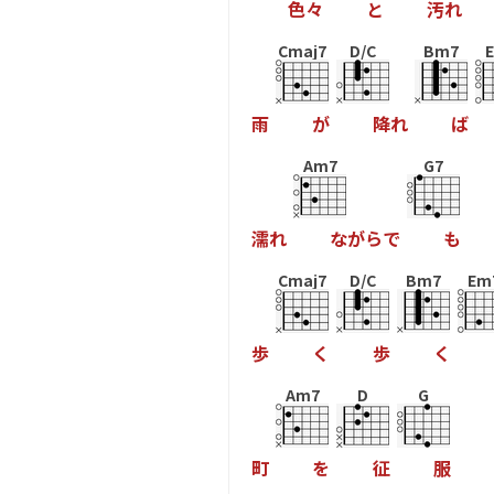
色
々
と
汚
れ
Cmaj7
D/C
Bm7
雨
が
降
れ
ば
Am7
G7
濡
れ
な
が
ら
で
も
Cmaj7
D/C
Bm7
Em
歩
く
歩
く
Am7
D
G
町
を
征
服