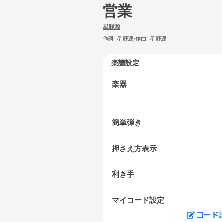
営業
星野源
作詞 :
星野源
/作曲 :
星野源
楽譜設定
楽器
簡単弾き
押さえ方表示
利き手
マイコード設定
コード