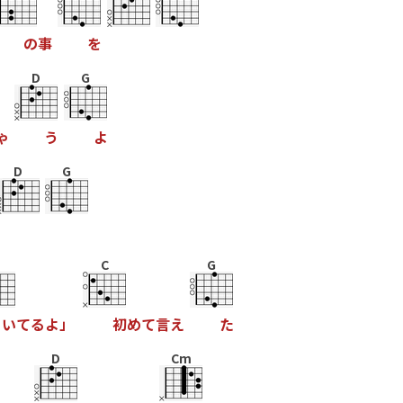
の
事
を
D
G
ゃ
う
よ
D
G
C
G
い
て
る
よ
」
初
め
て
言
え
た
D
Cm