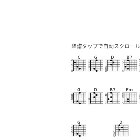
楽譜タップで自動スクロー
C
G
D
B7
G
D
B7
Em
G
D