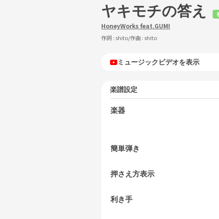
ヤキモチの答え
HoneyWorks feat.GUMI
作詞 :
shito
/作曲 :
shito
ミュージックビデオを表示
楽譜設定
楽器
簡単弾き
押さえ方表示
利き手