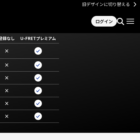
旧デザインに切り替える
ログイン
登録なし
U-FRETプレミアム
×
×
×
×
×
×