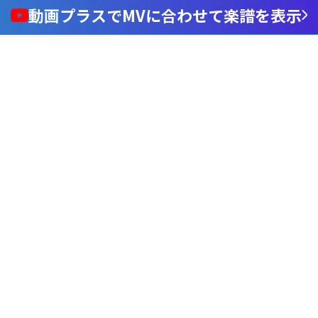
動画プラスでMVに合わせて楽譜を表示
Loaded
:
66.89%
/
nmute