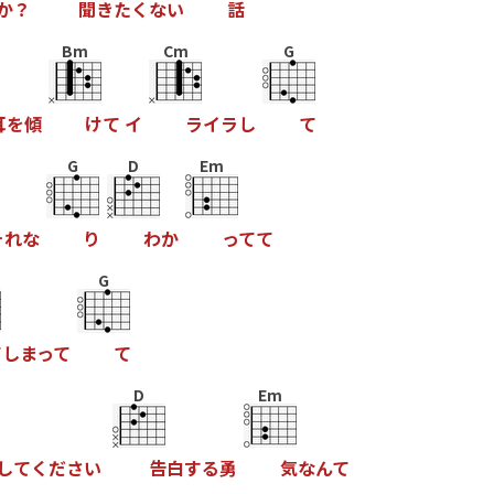
か
？
聞
き
た
く
な
い
話
Bm
Cm
G
耳
を
傾
け
て
イ
ラ
イ
ラ
し
て
G
D
Em
そ
れ
な
り
わ
か
っ
て
て
G
て
し
ま
っ
て
て
D
Em
し
て
く
だ
さ
い
告
白
す
る
勇
気
な
ん
て