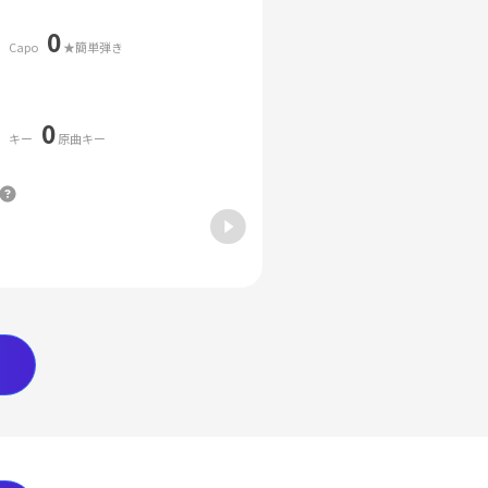
0
Capo
★簡単弾き
0
キー
原曲キー