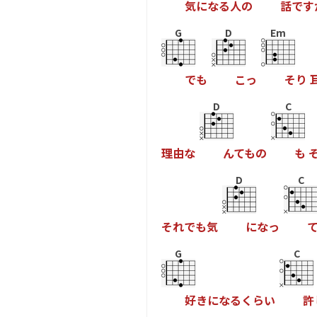
気
に
な
る
人
の
話
で
す
G
D
Em
で
も
こ
っ
そ
り
D
C
理
由
な
ん
て
も
の
も
D
C
そ
れ
で
も
気
に
な
っ
G
C
好
き
に
な
る
く
ら
い
許