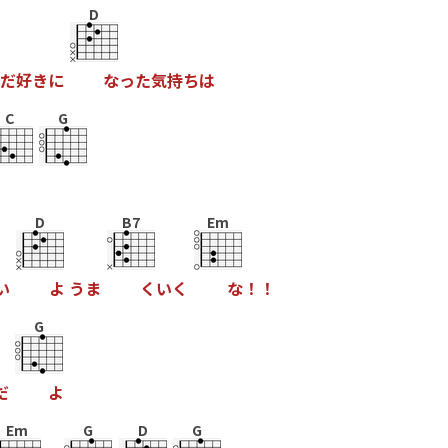
D
だ
好
き
に
な
っ
た
気
持
ち
は
C
G
D
B7
Em
い
よ
う
ま
く
い
く
な
！
！
G
だ
よ
Em
G
D
G