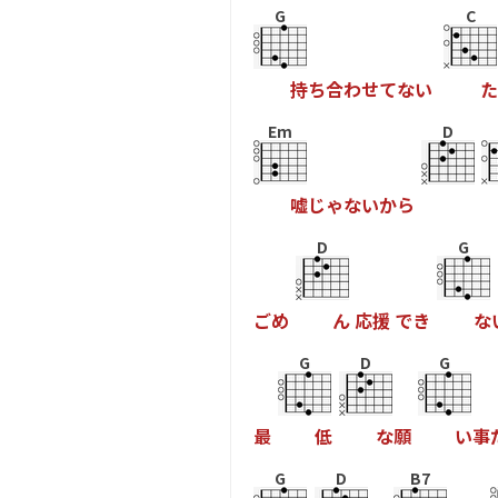
G
C
持
ち
合
わ
せ
て
な
い
た
Em
D
嘘
じ
ゃ
な
い
か
ら
D
G
ご
め
ん
応
援
で
き
な
G
D
G
最
低
な
願
い
事
G
D
B7