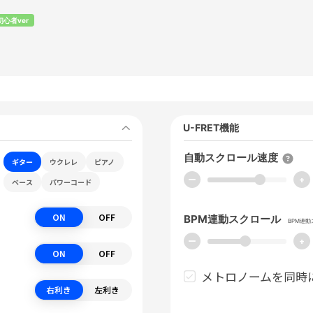
初心者ver
U-FRET機能
自動スクロール速度
ギター
ウクレレ
ピアノ
ー
+
ベース
パワーコード
ON
OFF
BPM連動スクロール
BPM連
ー
+
ON
OFF
メトロノームを同時
右利き
左利き