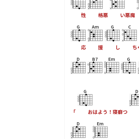
性
格
悪
い
悪
魔
G
Am
G
C
応
援
し
ち
D
B7
Em
G
G
D
「
お
は
よ
う
！
寝
癖
つ
D
Em