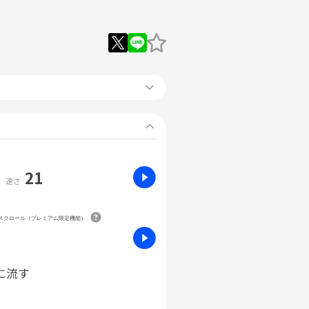
21
速さ
動スクロール（プレミアム限定機能）
に流す