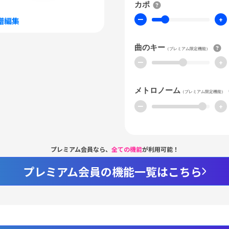
カポ
ー
+
譜編集
曲のキー
（プレミアム限定機能）
ー
+
メトロノーム
（プレミアム限定機能）
ー
+
プレミアム会員なら、
全ての機能
が利用可能！
プレミアム会員の機能一覧はこちら