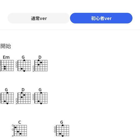
通常ver
初心者ver
ル開始
Em
G
D
G
D
G
C
G