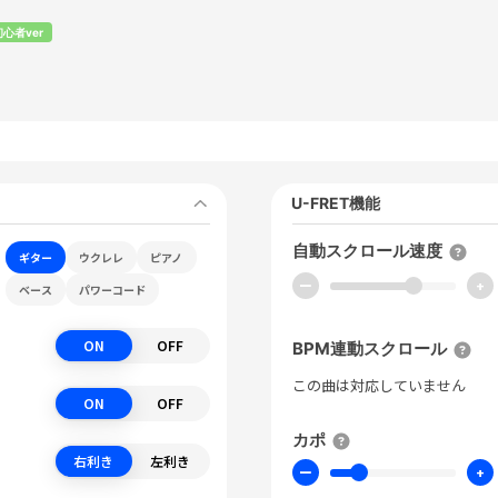
初心者ver
U-FRET機能
自動スクロール速度
ギター
ウクレレ
ピアノ
ー
+
ベース
パワーコード
ON
OFF
BPM連動スクロール
この曲は対応していません
ON
OFF
カポ
右利き
左利き
ー
+