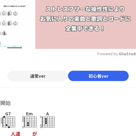
Powered by 
GliaStud
Mute
通常ver
初心者ver
ル開始
G7
Em
A
人
達
が