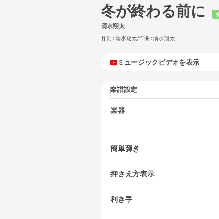
冬が終わる前に
清水翔太
作詞 :
清水翔太
/作曲 :
清水翔太
ミュージックビデオを表示
楽譜設定
楽器
簡単弾き
押さえ方表示
利き手