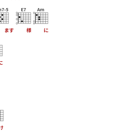
7-5
E7
Am
ま
す
様
に
に
け