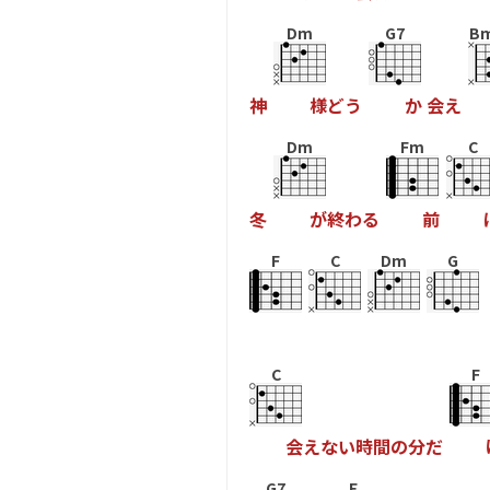
Dm
G7
Bm
神
様
ど
う
か
会
え
Dm
Fm
C
冬
が
終
わ
る
前
F
C
Dm
G
C
F
会
え
な
い
時
間
の
分
だ
G7
E