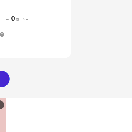
0
キー
原曲キー