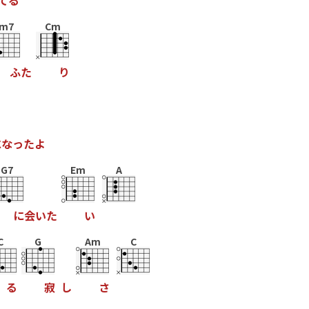
て
る
m7
Cm
ふ
た
り
に
な
っ
た
よ
G7
Em
A
に
会
い
た
い
C
G
Am
C
る
寂
し
さ