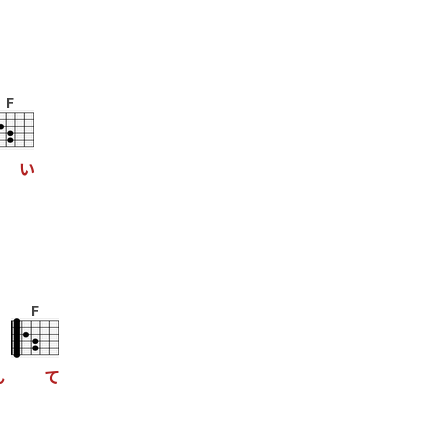
F
い
F
ん
て