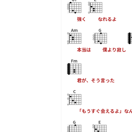
強
く
な
れ
る
よ
Am
G
本
当
は
僕
よ
り
寂
し
Fm
君
が
、
そ
う
言
っ
た
C
「
も
う
す
ぐ
会
え
る
よ
」
な
G
E