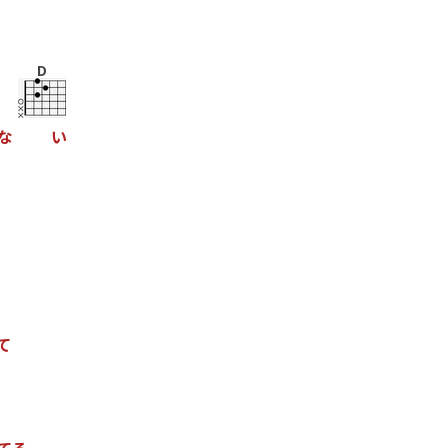
D
な
い
て