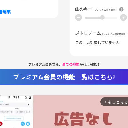
曲のキー
（プレミアム限定機能）
譜編集
ー
+
メトロノーム
（プレミアム限定機能）
この曲は対応していません
プレミアム会員なら、
全ての機能
が利用可能！
プレミアム会員の機能一覧はこちら
もっと見る
arrow_forward_ios