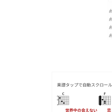
楽譜タップで自動スクロー
C
F
世
界
中
の
会
え
な
い
恋