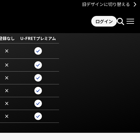
旧デザインに切り替える
ログイン
登録なし
U-FRETプレミアム
×
×
×
×
×
×