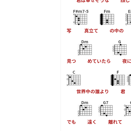
君
は
幸
せ
そ
う
な
顔
し
F#m7-5
Fm
E
写
真
立
て
の
中
の
Dm
G
見
つ
め
て
い
た
ら
夜
C
F
世
界
中
の
誰
よ
り
君
Dm
G7
で
も
遠
く
離
れ
て