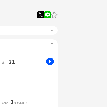
21
速さ
0
Capo
★簡単弾き