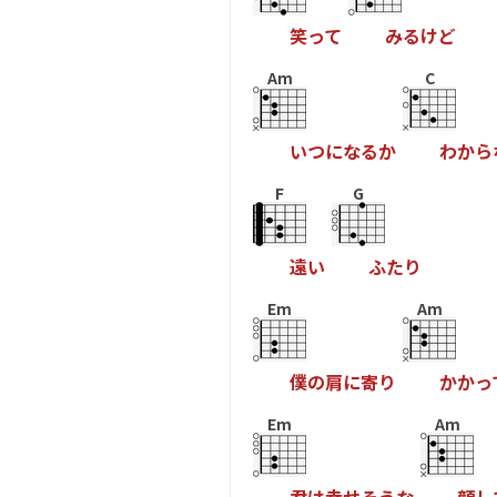
笑
っ
て
み
る
け
ど
Am
C
い
つ
に
な
る
か
わ
か
ら
F
G
遠
い
ふ
た
り
Em
Am
僕
の
肩
に
寄
り
か
か
っ
Em
Am