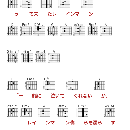
っ
て
来
た
レ
イ
ン
マ
ン
D
Em7
D/G♭
G
A
A#dim
Bm7
A
G#m7-5
Gm7
Asus4
A
D
Em7
D/G♭
G
A
「
一
緒
に
泣
い
て
く
れ
な
い
か
」
A#dim
Bm7
A
G#m7-5
Gm7
Asus4
レ
イ
ン
マ
ン
僕
ら
を
濡
ら
す