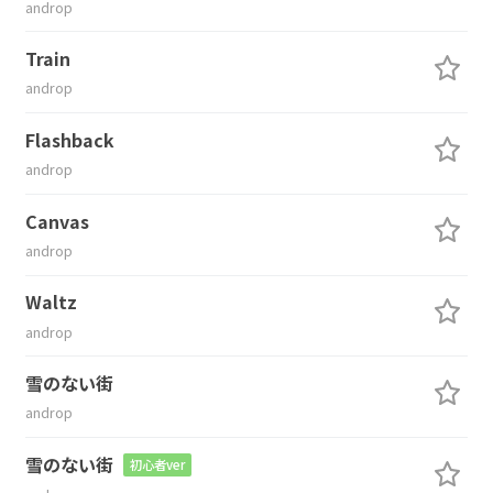
androp
Train
androp
Flashback
androp
Canvas
androp
Waltz
androp
雪のない街
androp
雪のない街
初心者ver