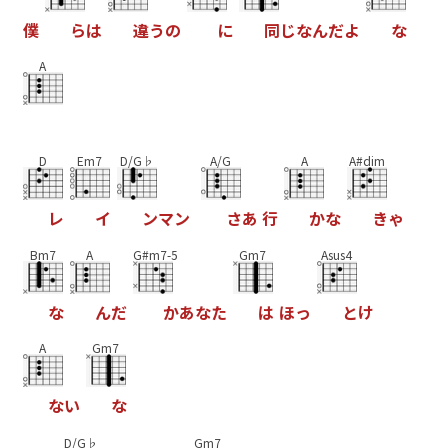
僕
ら
は
違
う
の
に
同
じ
な
ん
だ
よ
な
A
D
Em7
D/G♭
A/G
A
A#dim
レ
イ
ン
マ
ン
さ
あ
行
か
な
き
ゃ
Bm7
A
G#m7-5
Gm7
Asus4
な
ん
だ
か
あ
な
た
は
ほ
っ
と
け
A
Gm7
な
い
な
D/G♭
Gm7