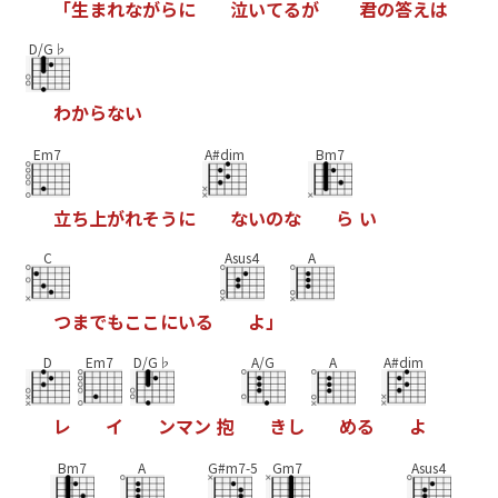
「
生
ま
れ
な
が
ら
に
泣
い
て
る
が
君
の
答
え
は
D/G♭
わ
か
ら
な
い
Em7
A#dim
Bm7
立
ち
上
が
れ
そ
う
に
な
い
の
な
ら
い
C
Asus4
A
つ
ま
で
も
こ
こ
に
い
る
よ
」
D
Em7
D/G♭
A/G
A
A#dim
レ
イ
ン
マ
ン
抱
き
し
め
る
よ
Bm7
A
G#m7-5
Gm7
Asus4