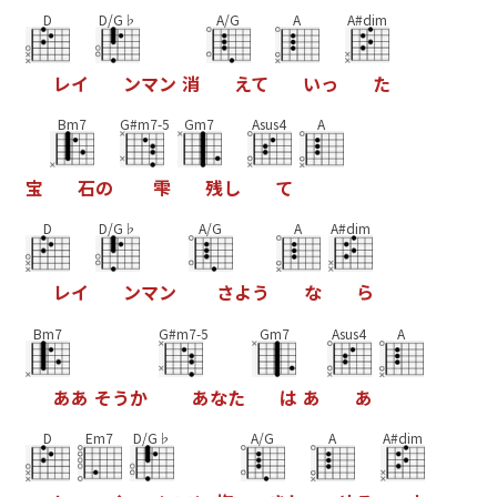
D
D/G♭
A/G
A
A#dim
レ
イ
ン
マ
ン
消
え
て
い
っ
た
Bm7
G#m7-5
Gm7
Asus4
A
宝
石
の
雫
残
し
て
D
D/G♭
A/G
A
A#dim
レ
イ
ン
マ
ン
さ
よ
う
な
ら
Bm7
G#m7-5
Gm7
Asus4
A
あ
あ
そ
う
か
あ
な
た
は
あ
あ
D
Em7
D/G♭
A/G
A
A#dim