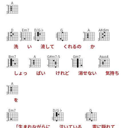
A
D
Em7
D/G♭
G
A
A#dim
洗
い
流
し
て
く
れ
る
の
か
Bm7
A
G#m7-5
Gm7
Asus4
し
ょ
っ
ぱ
い
け
れ
ど
消
せ
な
い
気
持
ち
A
を
Em7
D/G♭
G
「
生
ま
れ
な
が
ら
に
泣
い
て
い
る
雲
に
隠
れ
て