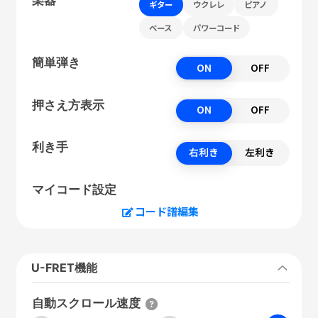
ギター
ウクレレ
ピアノ
ベース
パワーコード
簡単弾き
ON
OFF
押さえ方表示
ON
OFF
利き手
右利き
左利き
マイコード設定
コード譜編集
U-FRET機能
自動スクロール速度