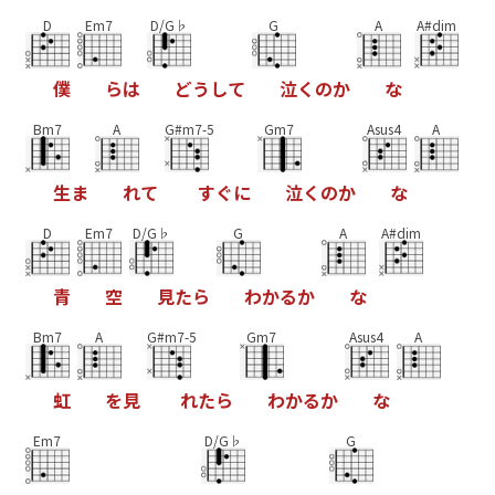
D
Em7
D/G♭
G
A
A#dim
僕
ら
は
ど
う
し
て
泣
く
の
か
な
Bm7
A
G#m7-5
Gm7
Asus4
A
生
ま
れ
て
す
ぐ
に
泣
く
の
か
な
D
Em7
D/G♭
G
A
A#dim
青
空
見
た
ら
わ
か
る
か
な
Bm7
A
G#m7-5
Gm7
Asus4
A
虹
を
見
れ
た
ら
わ
か
る
か
な
Em7
D/G♭
G