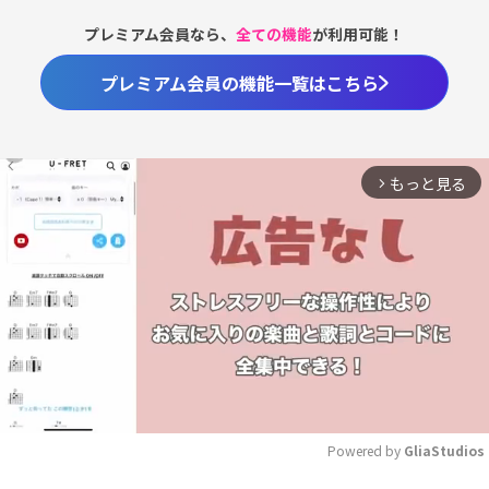
プレミアム会員なら、
全ての機能
が利用可能！
プレミアム会員の機能一覧はこちら
もっと見る
arrow_forward_ios
Powered by 
GliaStudios