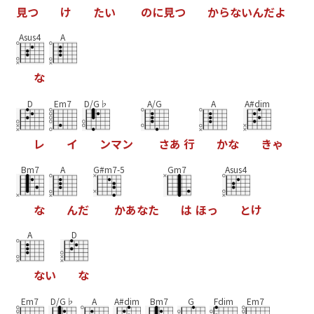
見
つ
け
た
い
の
に
見
つ
か
ら
な
い
ん
だ
よ
Asus4
A
な
D
Em7
D/G♭
A/G
A
A#dim
レ
イ
ン
マ
ン
さ
あ
行
か
な
き
ゃ
Bm7
A
G#m7-5
Gm7
Asus4
な
ん
だ
か
あ
な
た
は
ほ
っ
と
け
A
D
な
い
な
Em7
D/G♭
A
A#dim
Bm7
G
Fdim
Em7