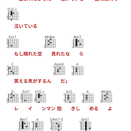
D/G♭
泣
い
て
い
る
Em7
A#dim
Bm7
も
し
晴
れ
た
空
見
れ
た
な
ら
C
Asus4
A
笑
え
る
気
が
す
る
ん
だ
」
D
Em7
D/G♭
A/G
A
A#dim
レ
イ
ン
マ
ン
抱
き
し
め
る
よ
Bm7
A
G#m7-5
Gm7