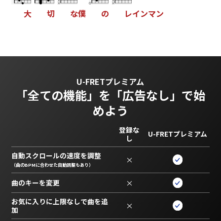
大
切
な
僕
の
レ
イ
ン
マ
ン
U-FRETプレミアム
「全ての機能」を
「広告なし」で始
めよう
登録な
U-FRETプレミアム
し
自動スクロールの速度を調整
×
（曲のBPMに合わせた自動調整もあり）
曲のキーを変更
×
お気に入りに上限なしで曲を追
×
加