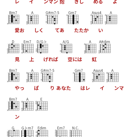
レ
イ
ン
マ
ン
抱
き
し
め
る
よ
Bm7
A
G#m7-5
Gm7
Asus4
A
愛
お
し
く
て
あ
た
た
か
い
D
Em7
D/G♭
A/G
A
A#dim
見
上
げ
れ
ば
空
に
は
虹
Bm7
A
G#m7-5
Gm7
Asus4
A
や
っ
ぱ
り
あ
な
た
は
レ
イ
ン
マ
Bm7
A
E
ン
G
G♭m7
Fdim
Em7
N.C.