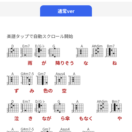
Mute
通常ver
楽譜タップで自動スクロール開始
D
Em7
D/G♭
G
A
A#dim
Bm7
雨
が
降
り
そ
う
な
ね
A
G#m7-5
Gm7
Asus4
A
ず
み
色
の
空
D
Em7
D/G♭
G
A
A#dim
Bm7
泣
き
な
が
ら
傘
も
な
く
や
A
G#m7-5
Gm7
Asus4
A