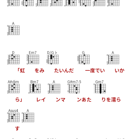
A
D
Em7
D/G♭
G
A
「
虹
を
み
た
い
ん
だ
一
度
で
い
い
か
A#dim
Bm7
A
G#m7-5
Gm7
ら
」
レ
イ
ン
マ
ン
あ
た
り
を
濡
ら
Asus4
A
す