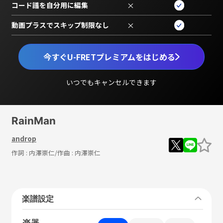
コード譜を自分用に編集
×
動画プラスでスキップ制限なし
×
今すぐU-FRETプレミアムをはじめる
いつでもキャンセルできます
RainMan
androp
作詞 :
内澤崇仁
/作曲 :
内澤崇仁
楽譜設定
楽器