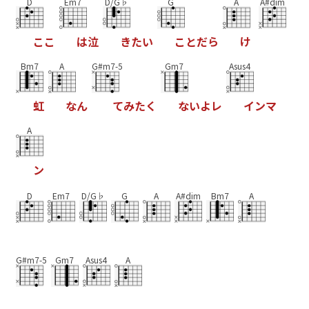
D
Em7
D/G♭
G
A
A#dim
こ
こ
は
泣
き
た
い
こ
と
だ
ら
け
Bm7
A
G#m7-5
Gm7
Asus4
虹
な
ん
て
み
た
く
な
い
よ
レ
イ
ン
マ
A
ン
D
Em7
D/G♭
G
A
A#dim
Bm7
A
G#m7-5
Gm7
Asus4
A