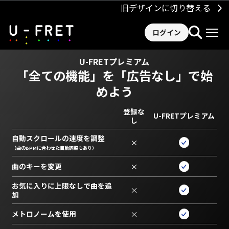
旧デザインに切り替える
ログイン
U-FRETプレミアム
「全ての機能」を
「広告なし」で始
めよう
登録な
U-FRETプレミアム
し
自動スクロールの速度を調整
×
（曲のBPMに合わせた自動調整もあり）
曲のキーを変更
×
お気に入りに上限なしで曲を追
×
加
メトロノームを使用
×