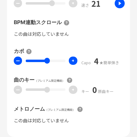
21
ー
+
速さ
BPM連動スクロール
この曲は対応していません
カポ
4
ー
+
Capo
★簡単弾き
曲のキー
（プレミアム限定機能）
0
ー
+
キー
原曲キー
メトロノーム
（プレミアム限定機能）
この曲は対応していません