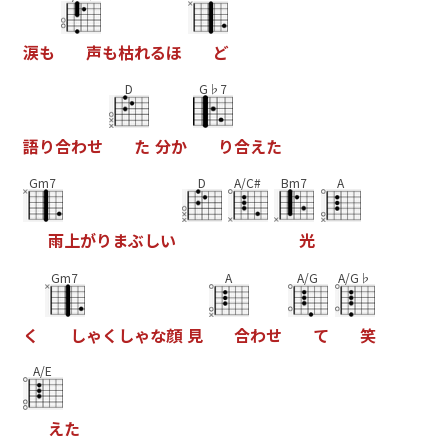
涙
も
声
も
枯
れ
る
ほ
ど
D
G♭7
語
り
合
わ
せ
た
分
か
り
合
え
た
Gm7
D
A/C#
Bm7
A
雨
上
が
り
ま
ぶ
し
い
光
Gm7
A
A/G
A/G♭
く
し
ゃ
く
し
ゃ
な
顔
見
合
わ
せ
て
笑
A/E
え
た