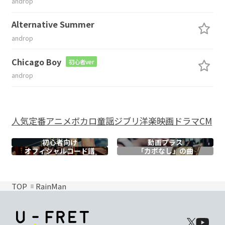
androp
Alternative Summer
androp
Chicago Boy
初心者ver
androp
人気
定番
アニメ
ボカロ
童謡
ジブリ
洋楽
映画
ドラマ
CM
初心者向け
動画プラス
オフィシャル
コード譜
「カポなし」の曲
TOP
RainMan