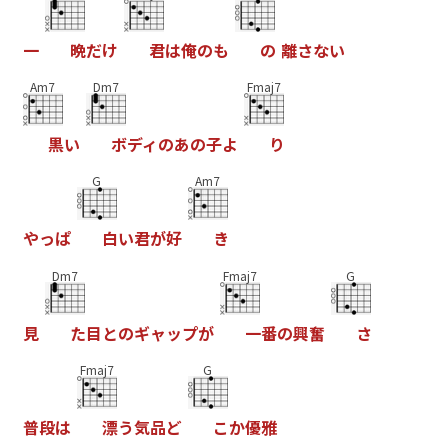
一
晩
だ
け
君
は
俺
の
も
の
離
さ
な
い
Am7
Dm7
Fmaj7
黒
い
ボ
デ
ィ
の
あ
の
子
よ
り
G
Am7
や
っ
ぱ
白
い
君
が
好
き
Dm7
Fmaj7
G
見
た
目
と
の
ギ
ャ
ッ
プ
が
一
番
の
興
奮
さ
Fmaj7
G
普
段
は
漂
う
気
品
ど
こ
か
優
雅