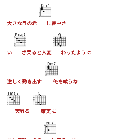
Dm7
大
き
な
目
の
君
に
夢
中
さ
Fmaj7
G
い
ざ
乗
る
と
人
変
わ
っ
た
よ
う
に
Dm7
激
し
く
動
き
出
す
俺
を
喰
う
な
Fmaj7
G
天
昇
る
確
実
に
Am7