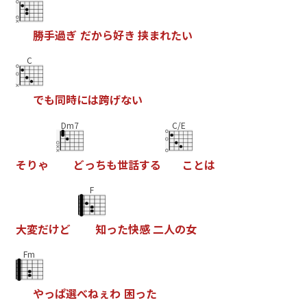
勝
手
過
ぎ
だ
か
ら
好
き
挟
ま
れ
た
い
C
で
も
同
時
に
は
跨
げ
な
い
Dm7
C/E
そ
り
ゃ
ど
っ
ち
も
世
話
す
る
こ
と
は
F
大
変
だ
け
ど
知
っ
た
快
感
二
人
の
女
Fm
や
っ
ぱ
選
べ
ね
ぇ
わ
困
っ
た