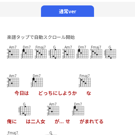
Mute
通常ver
楽譜タップで自動スクロール開始
Am7
Dm7
Fmaj7
G
Am7
Dm7
Fmaj7
G
Am7
Dm7
Fmaj7
今
日
は
ど
っ
ち
に
し
よ
う
か
な
G
Am7
Dm7
俺
に
は
二
人
女
が
.
.
.
せ
が
ま
れ
て
る
Fmaj7
G