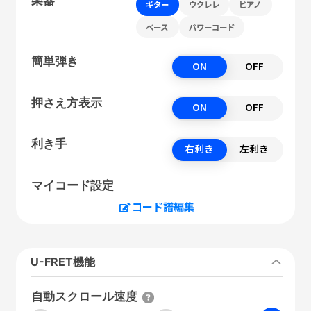
ギター
ウクレレ
ピアノ
ベース
パワーコード
簡単弾き
ON
OFF
押さえ方表示
ON
OFF
利き手
右利き
左利き
マイコード設定
コード譜編集
U-FRET機能
自動スクロール速度