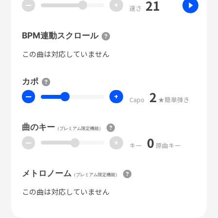
21
ー
+
速さ
BPM連動スクロール
この曲は対応していません
カポ
2
ー
+
Capo
★簡単弾き
曲のキー
（プレミアム限定機能）
0
ー
+
キー
原曲キー
メトロノーム
（プレミアム限定機能）
この曲は対応していません