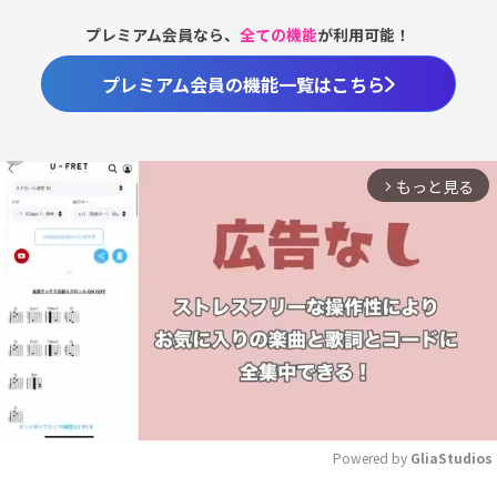
プレミアム会員なら、
全ての機能
が利用可能！
プレミアム会員の機能一覧はこちら
もっと見る
arrow_forward_ios
Powered by 
GliaStudios