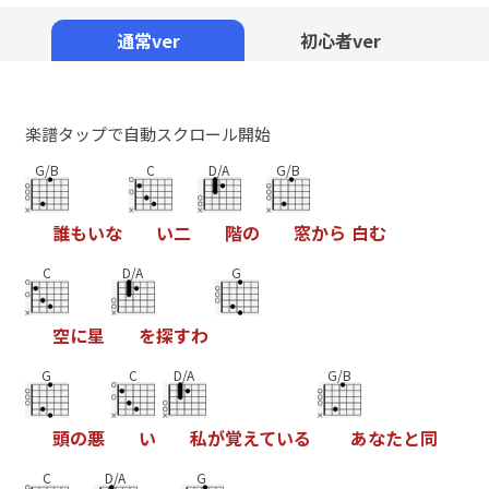
Mute
通常ver
初心者ver
楽譜タップで自動スクロール開始
G/B
C
D/A
G/B
誰
も
い
な
い
二
階
の
窓
か
ら
白
む
C
D/A
G
空
に
星
を
探
す
わ
G
C
D/A
G/B
頭
の
悪
い
私
が
覚
え
て
い
る
あ
な
た
と
同
C
D/A
G