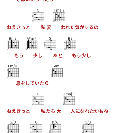
C
Fmaj7
ね
え
き
っ
と
私
変
わ
れ
た
気
が
す
る
の
Bm7
A#m7
G
B7
も
う
少
し
あ
と
も
う
少
し
Em/B
Am
息
を
し
て
い
た
ら
C
Fmaj7
ね
え
き
っ
と
私
た
ち
大
人
に
な
れ
た
か
も
ね
G/B
C
D/A
G/B