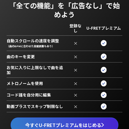
「全ての機能」を
「広告なし」で始
めよう
登録な
U-FRETプレミアム
し
自動スクロールの速度を調整
×
（曲のBPMに合わせた自動調整もあり）
曲のキーを変更
×
お気に入りに上限なしで曲を追
×
加
メトロノームを使用
×
コード譜を自分用に編集
×
動画プラスでスキップ制限なし
×
今すぐU-FRETプレミアムをはじめる