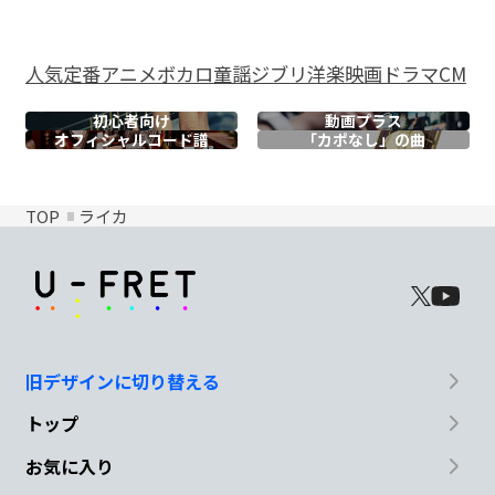
人気
定番
アニメ
ボカロ
童謡
ジブリ
洋楽
映画
ドラマ
CM
初心者向け
動画プラス
オフィシャル
コード譜
「カポなし」の曲
TOP
ライカ
旧デザインに切り替える
トップ
お気に入り