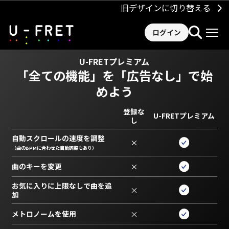
旧デザインに切り替える
ログイン
U-FRETプレミアム
「全ての機能」を
「広告なし」で始
めよう
登録な
U-FRETプレミアム
し
自動スクロールの速度を調整
×
（曲のBPMに合わせた自動調整もあり）
曲のキーを変更
×
お気に入りに上限なしで曲を追
×
加
メトロノームを使用
×