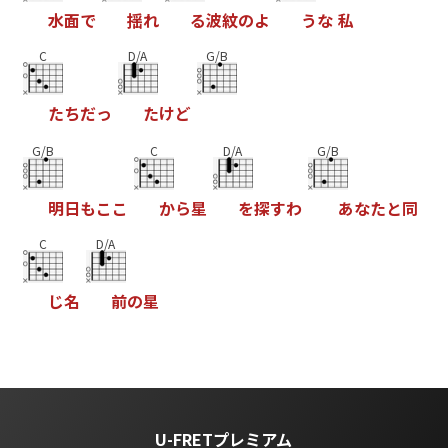
水
面
で
揺
れ
る
波
紋
の
よ
う
な
私
C
D/A
G/B
た
ち
だ
っ
た
け
ど
G/B
C
D/A
G/B
明
日
も
こ
こ
か
ら
星
を
探
す
わ
あ
な
た
と
同
C
D/A
じ
名
前
の
星
U-FRETプレミアム