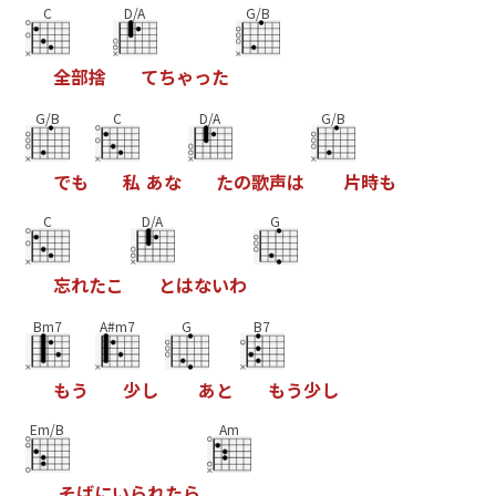
C
D/A
G/B
全
部
捨
て
ち
ゃ
っ
た
G/B
C
D/A
G/B
で
も
私
あ
な
た
の
歌
声
は
片
時
も
C
D/A
G
忘
れ
た
こ
と
は
な
い
わ
Bm7
A#m7
G
B7
も
う
少
し
あ
と
も
う
少
し
Em/B
Am
そ
ば
に
い
ら
れ
た
ら