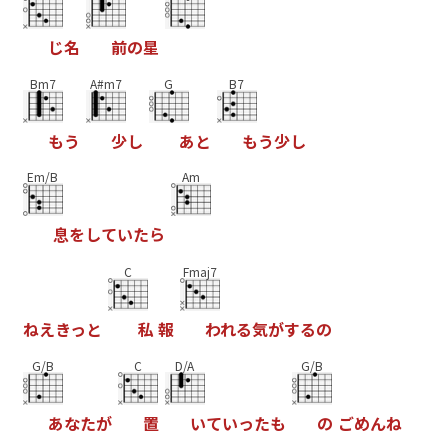
じ
名
前
の
星
Bm7
A#m7
G
B7
も
う
少
し
あ
と
も
う
少
し
Em/B
Am
息
を
し
て
い
た
ら
C
Fmaj7
ね
え
き
っ
と
私
報
わ
れ
る
気
が
す
る
の
G/B
C
D/A
G/B
あ
な
た
が
置
い
て
い
っ
た
も
の
ご
め
ん
ね