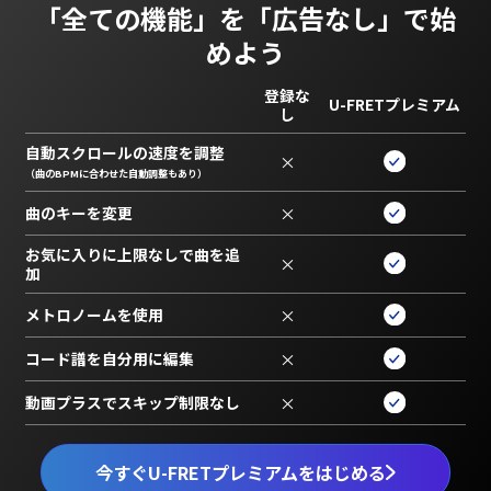
「全ての機能」を
「広告なし」で始
めよう
登録な
U-FRETプレミアム
し
自動スクロールの速度を調整
×
（曲のBPMに合わせた自動調整もあり）
曲のキーを変更
×
お気に入りに上限なしで曲を追
×
加
メトロノームを使用
×
コード譜を自分用に編集
×
動画プラスでスキップ制限なし
×
今すぐU-FRETプレミアムをはじめる