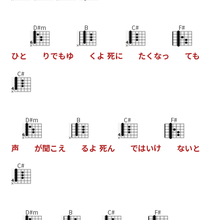
D#m
B
C#
F#
ひ
と
り
で
も
ゆ
く
よ
死
に
た
く
な
っ
て
も
C#
D#m
B
C#
F#
声
が
聞
こ
え
る
よ
死
ん
で
は
い
け
な
い
と
C#
D#m
B
C#
F#