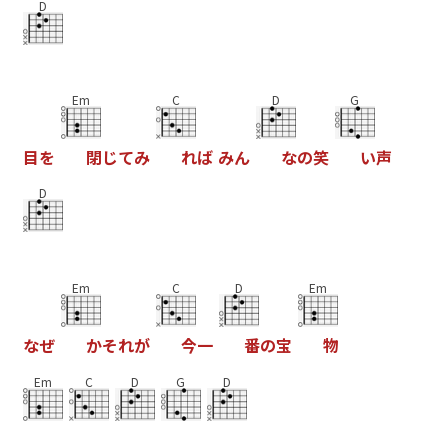
D
Em
C
D
G
目
を
閉
じ
て
み
れ
ば
み
ん
な
の
笑
い
声
D
Em
C
D
Em
な
ぜ
か
そ
れ
が
今
一
番
の
宝
物
Em
C
D
G
D