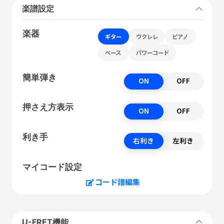
楽譜設定
楽器
ギター
ウクレレ
ピアノ
ベース
パワーコード
簡単弾き
ON
OFF
押さえ方表示
ON
OFF
利き手
右利き
左利き
マイコード設定
コード譜編集
U-FRET機能