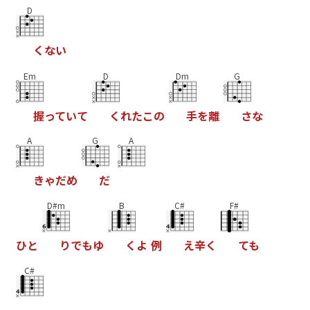
D
く
な
い
Em
D
Dm
G
握
っ
て
い
て
く
れ
た
こ
の
手
を
離
さ
な
A
G
A
き
ゃ
だ
め
だ
D#m
B
C#
F#
ひ
と
り
で
も
ゆ
く
よ
例
え
辛
く
て
も
C#