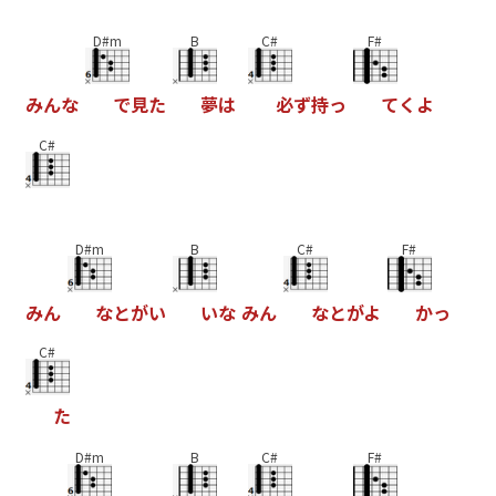
D#m
B
C#
F#
み
ん
な
で
見
た
夢
は
必
ず
持
っ
て
く
よ
C#
D#m
B
C#
F#
み
ん
な
と
が
い
い
な
み
ん
な
と
が
よ
か
っ
C#
た
D#m
B
C#
F#