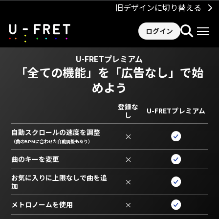
旧デザインに切り替える
ログイン
U-FRETプレミアム
「全ての機能」を
「広告なし」で始
めよう
登録な
U-FRETプレミアム
し
自動スクロールの速度を調整
×
（曲のBPMに合わせた自動調整もあり）
曲のキーを変更
×
お気に入りに上限なしで曲を追
×
加
メトロノームを使用
×