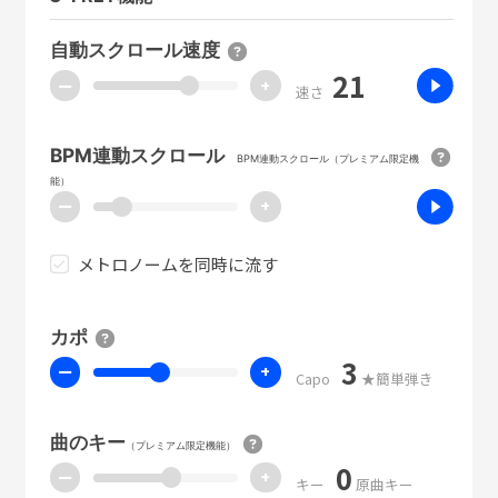
自動スクロール速度
21
ー
+
速さ
BPM連動スクロール
BPM連動スクロール（プレミアム限定機
能）
ー
+
メトロノームを同時に流す
カポ
3
ー
+
Capo
★簡単弾き
曲のキー
（プレミアム限定機能）
0
ー
+
キー
原曲キー