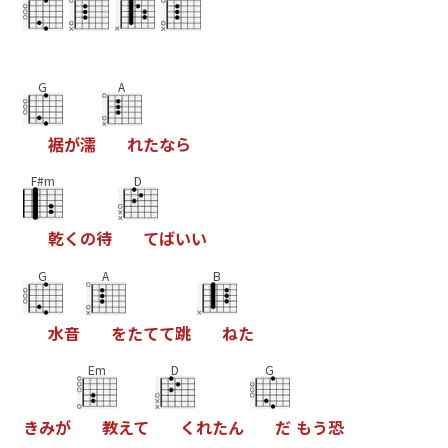
G
A
裾
が
濡
れ
た
な
ら
F#m
D
乾
く
の
待
て
ば
い
い
G
A
B
水
音
を
た
て
て
跳
ね
た
Em
D
G
き
み
が
教
え
て
く
れ
た
ん
だ
も
う
恐