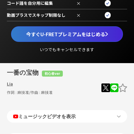
コード譜を自分用に編集
×
動画プラスでスキップ制限なし
×
今すぐU-FRETプレミアムをはじめる
いつでもキャンセルできます
一番の宝物
初心者ver
Lia
作詞 :
麻技准
/作曲 :
麻技准
ミュージックビデオを表示