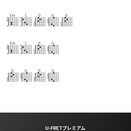
Em
C
D
G
D
Em
C
D
G
D
G
D
G
U-FRETプレミアム