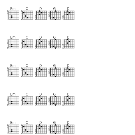
Em
C
D
G
D
Em
C
D
G
D
Em
C
D
G
D
Em
C
D
G
D
Em
C
D
G
D