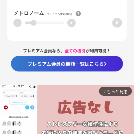
メトロノーム
（プレミアム限定機能）
ー
+
プレミアム会員なら、
全ての機能
が利用可能！
プレミアム会員の機能一覧はこちら
もっと見る
arrow_forward_ios