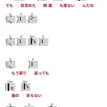
で
も
目
覚
め
た
朝
誰
も
居
な
い
ん
だ
ね
G
A
D
G
A
Bm
A
G
A
も
う
振
り
返
っ
て
も
F#m
Bm
誰
の
影
も
な
い
G
A
B