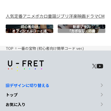
人気
定番
アニメ
ボカロ
童謡
ジブリ
洋楽
映画
ドラマ
CM
初心者向け
動画プラス
オフィシャル
コード譜
「カポなし」の曲
TOP
一番の宝物 (初心者向け簡単コード ver.)
旧デザインに切り替える
トップ
お気に入り