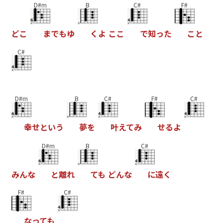
D#m
B
C#
F#
ど
こ
ま
で
も
ゆ
く
よ
こ
こ
で
知
っ
た
こ
と
C#
D#m
B
C#
F#
C#
幸
せ
と
い
う
夢
を
叶
え
て
み
せ
る
よ
D#m
B
C#
み
ん
な
と
離
れ
て
も
ど
ん
な
に
遠
く
F#
C#
な
っ
て
も