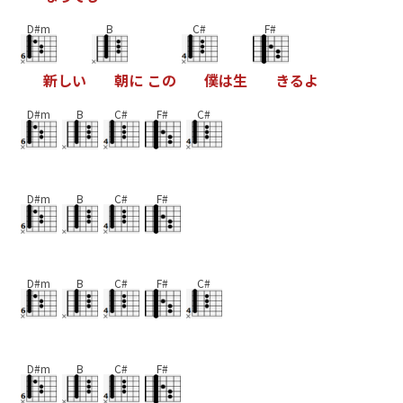
D#m
B
C#
F#
新
し
い
朝
に
こ
の
僕
は
生
き
る
よ
D#m
B
C#
F#
C#
D#m
B
C#
F#
D#m
B
C#
F#
C#
D#m
B
C#
F#