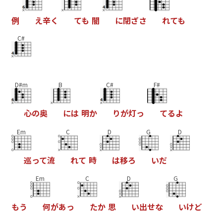
例
え
辛
く
て
も
闇
に
閉
ざ
さ
れ
て
も
C#
D#m
B
C#
F#
心
の
奥
に
は
明
か
り
が
灯
っ
て
る
よ
Em
C
D
G
D
巡
っ
て
流
れ
て
時
は
移
ろ
い
だ
Em
C
D
G
も
う
何
が
あ
っ
た
か
思
い
出
せ
な
い
け
ど