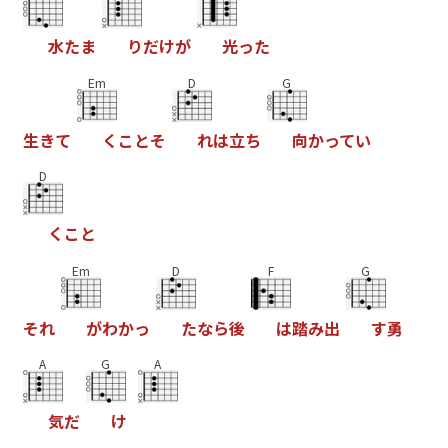
水
た
ま
り
だ
け
が
光
っ
た
Em
D
G
生
き
て
く
こ
と
そ
れ
は
立
ち
向
か
っ
て
い
D
く
こ
と
Em
D
F
G
そ
れ
が
わ
か
っ
た
な
ら
後
は
踏
み
出
す
勇
A
G
A
気
だ
け