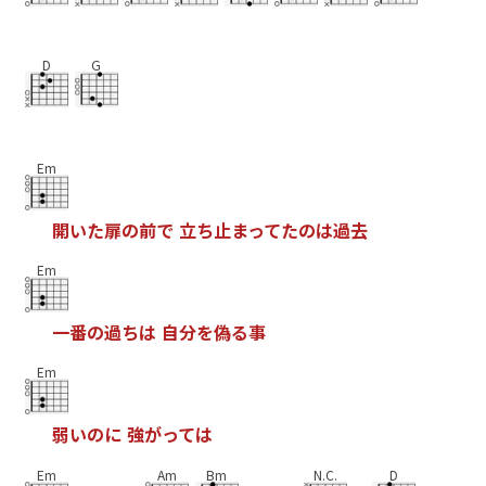
D
G
Em
開
い
た
扉
の
前
で
立
ち
止
ま
っ
て
た
の
は
過
去
Em
一
番
の
過
ち
は
自
分
を
偽
る
事
Em
弱
い
の
に
強
が
っ
て
は
Em
Am
Bm
N.C.
D