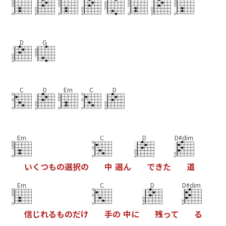
D
G
C
D
Em
C
D
Em
C
D
D#dim
い
く
つ
も
の
選
択
の
中
選
ん
で
き
た
道
Em
C
D
D#dim
信
じ
れ
る
も
の
だ
け
手
の
中
に
残
っ
て
る