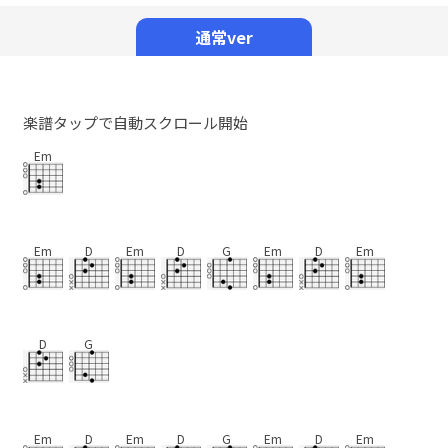
Mute
通常ver
楽譜タップで自動スクロール開始
Em
Em
D
Em
D
G
Em
D
Em
D
G
Em
D
Em
D
G
Em
D
Em