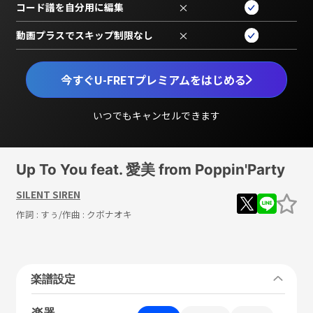
コード譜を自分用に編集
×
動画プラスでスキップ制限なし
×
今すぐU-FRETプレミアムをはじめる
いつでもキャンセルできます
Up To You feat. 愛美 from Poppin'Party
SILENT SIREN
作詞 :
すぅ
/作曲 :
クボナオキ
楽譜設定
楽器