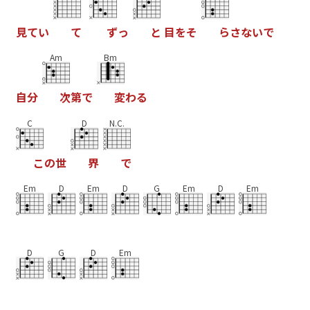
見
て
い
て
ず
っ
と
目
を
そ
ら
さ
な
い
で
Am
Bm
自
分
次
第
で
変
わ
る
C
D
N.C.
こ
の
世
界
で
Em
D
Em
D
G
Em
D
Em
D
G
D
Em