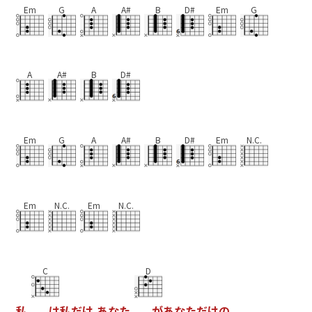
Em
G
A
A#
B
D#
Em
G
A
A#
B
D#
Em
G
A
A#
B
D#
Em
N.C.
Em
N.C.
Em
N.C.
C
D
私
は
私
だ
け
あ
な
た
が
あ
な
た
だ
け
の