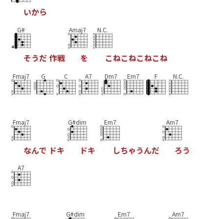
い
か
ら
G#
Amaj7
N.C.
そ
う
だ
作
戦
を
こ
ね
こ
ね
こ
ね
こ
ね
Fmaj7
G
C
A7
Dm7
Em7
F
N.C.
Fmaj7
G#dim
Em7
Am7
な
ん
で
ド
キ
ド
キ
し
ち
ゃ
う
ん
だ
ろ
う
A7
Fmaj7
G#dim
Em7
Am7