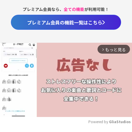
プレミアム会員なら、
全ての機能
が利用可能！
プレミアム会員の機能一覧はこちら
もっと見る
arrow_forward_ios
Powered by 
GliaStudios