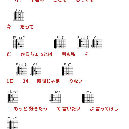
B♭7
今
だ
っ
て
F#maj7
Fm7
B♭m7
C#
だ
か
ら
ち
ょ
っ
と
は
君
も
私
を
E♭m7
G#
Fm7
1
日
2
4
時
間
じ
ゃ
足
り
な
い
B♭m7
E♭m7
Fm7
も
っ
と
好
き
だ
っ
て
言
い
た
い
よ
言
っ
て
ほ
し
F#m7