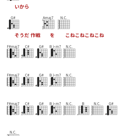
い
か
ら
G#
Amaj7
N.C.
そ
う
だ
作
戦
を
こ
ね
こ
ね
こ
ね
こ
ね
F#maj7
C#
G#
B♭m7
N.C.
F#maj7
C#
G#
B♭m7
N.C.
F#maj7
C#
G#
B♭m7
N.C.
B
N.C.
G#
N.C.