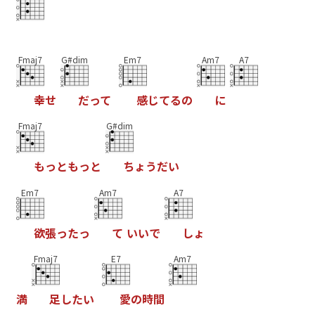
Fmaj7
G#dim
Em7
Am7
A7
幸
せ
だ
っ
て
感
じ
て
る
の
に
Fmaj7
G#dim
も
っ
と
も
っ
と
ち
ょ
う
だ
い
Em7
Am7
A7
欲
張
っ
た
っ
て
い
い
で
し
ょ
Fmaj7
E7
Am7
満
足
し
た
い
愛
の
時
間