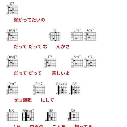
C7
繋
が
っ
て
た
い
の
Fmaj7
G
Em7
Am7
だ
っ
て
だ
っ
て
な
ん
か
さ
Fmaj7
E7
Am7
C7
だ
っ
て
だ
っ
て
苦
し
い
よ
Dm7
Em7
G#sus4
G#
ゼ
ロ
距
離
に
し
て
N.C.
F#maj7
G#
C#
1
日
中
君
の
こ
と
を
想
っ
て
る