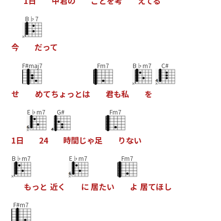
1
日
中
君
の
こ
と
を
考
え
て
る
B♭7
今
だ
っ
て
F#maj7
Fm7
B♭m7
C#
せ
め
て
ち
ょ
っ
と
は
君
も
私
を
E♭m7
G#
Fm7
1
日
2
4
時
間
じ
ゃ
足
り
な
い
B♭m7
E♭m7
Fm7
も
っ
と
近
く
に
居
た
い
よ
居
て
ほ
し
F#m7