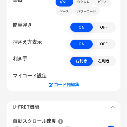
ギター
ウクレレ
ピアノ
ベース
パワーコード
簡単弾き
ON
OFF
押さえ方表示
ON
OFF
利き手
右利き
左利き
マイコード設定
コード譜編集
U-FRET機能
自動スクロール速度