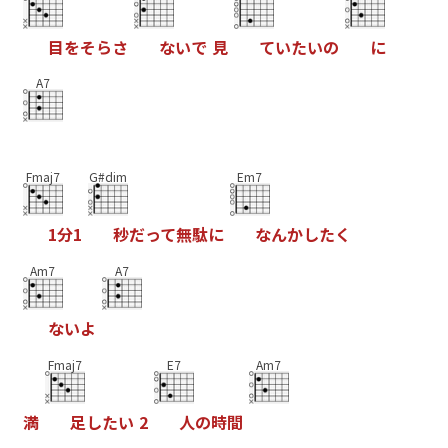
目
を
そ
ら
さ
な
い
で
見
て
い
た
い
の
に
A7
Fmaj7
G#dim
Em7
1
分
1
秒
だ
っ
て
無
駄
に
な
ん
か
し
た
く
Am7
A7
な
い
よ
Fmaj7
E7
Am7
満
足
し
た
い
2
人
の
時
間