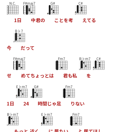
N.C.
F#maj7
G#
C#
1
日
中
君
の
こ
と
を
考
え
て
る
B♭7
今
だ
っ
て
F#maj7
Fm7
B♭m7
C#
せ
め
て
ち
ょ
っ
と
は
君
も
私
を
E♭m7
G#
Fm7
1
日
2
4
時
間
じ
ゃ
足
り
な
い
B♭m7
E♭m7
Fm7
も
っ
と
近
く
に
居
た
い
よ
居
て
ほ
し