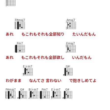
F#maj7
Amaj7
あ
れ
も
こ
れ
も
そ
れ
も
全
部
知
り
た
い
ん
だ
も
ん
Fm7
Emaj7
あ
れ
も
こ
れ
も
そ
れ
も
全
部
欲
し
い
ん
だ
も
ん
E♭m7
G#
わ
が
ま
ま
な
ん
て
さ
言
わ
な
い
で
抱
き
し
め
て
よ
F#maj7
G#
B♭m7
Fm7
E♭m7
G#