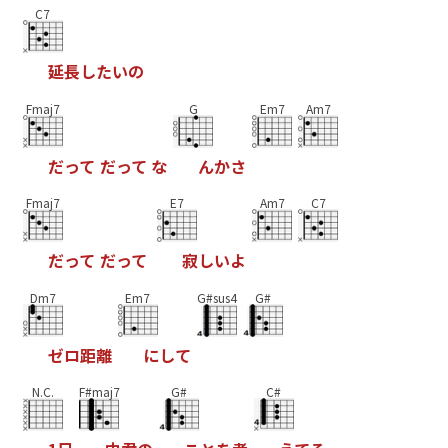
C7
延
長
し
た
い
の
Fmaj7
G
Em7
Am7
だ
っ
て
だ
っ
て
な
ん
か
さ
Fmaj7
E7
Am7
C7
だ
っ
て
だ
っ
て
寂
し
い
よ
Dm7
Em7
G#sus4
G#
ゼ
ロ
距
離
に
し
て
N.C.
F#maj7
G#
C#