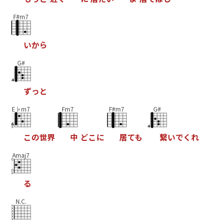
F#m7
い
か
ら
G#
ず
っ
と
E♭m7
Fm7
F#m7
G#
こ
の
世
界
中
ど
こ
に
居
て
も
繋
い
で
く
れ
Amaj7
る
N.C.