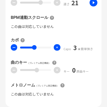
21
ー
+
速さ
BPM連動スクロール
この曲は対応していません
カポ
3
ー
+
Capo
★簡単弾き
曲のキー
（プレミアム限定機能）
0
ー
+
キー
原曲キー
メトロノーム
（プレミアム限定機能）
この曲は対応していません