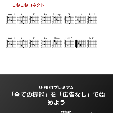
こ
ね
こ
ね
コ
ネ
ク
ト
Fmaj7
G
C
A7
Fmaj7
G
E7
Am7
Fmaj7
G
C
A7
Dm7
Em7
F
N.C.
U-FRETプレミアム
「全ての機能」を
「広告なし」で始
めよう
登録な