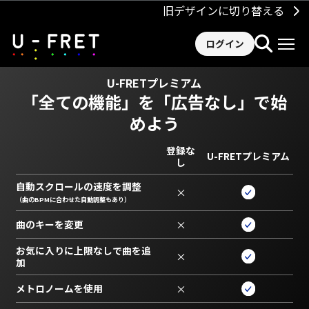
旧デザインに切り替える
ログイン
U-FRETプレミアム
「全ての機能」を
「広告なし」で始
めよう
登録な
U-FRETプレミアム
し
自動スクロールの速度を調整
×
（曲のBPMに合わせた自動調整もあり）
曲のキーを変更
×
お気に入りに上限なしで曲を追
×
加
メトロノームを使用
×