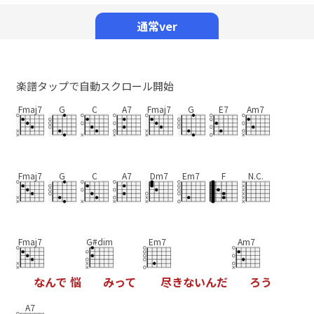
Mute
通常ver
楽譜タップで自動スクロール開始
Fmaj7
G
C
A7
Fmaj7
G
E7
Am7
Fmaj7
G
C
A7
Dm7
Em7
F
N.C.
Fmaj7
G#dim
Em7
Am7
な
ん
で
悩
み
っ
て
尽
き
な
い
ん
だ
ろ
う
A7