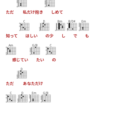
た
だ
私
だ
け
抱
き
し
め
て
C
D
Bm
B/D#
Em
知
っ
て
ほ
し
い
の
少
し
で
も
Am
G/B
C
感
じ
て
い
た
い
の
D
た
だ
あ
な
た
だ
け
C
D
Em
G/B