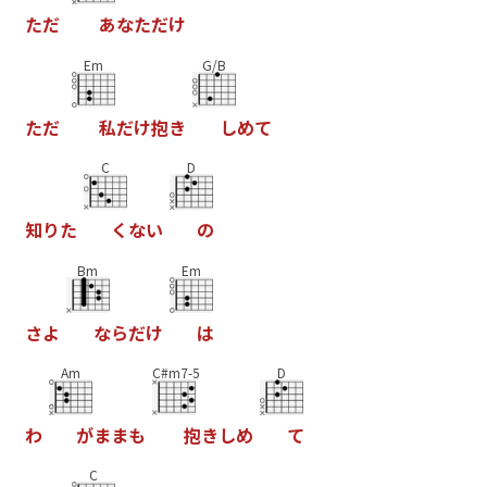
た
だ
あ
な
た
だ
け
Em
G/B
た
だ
私
だ
け
抱
き
し
め
て
C
D
知
り
た
く
な
い
の
Bm
Em
さ
よ
な
ら
だ
け
は
Am
C#m7-5
D
わ
が
ま
ま
も
抱
き
し
め
て
C