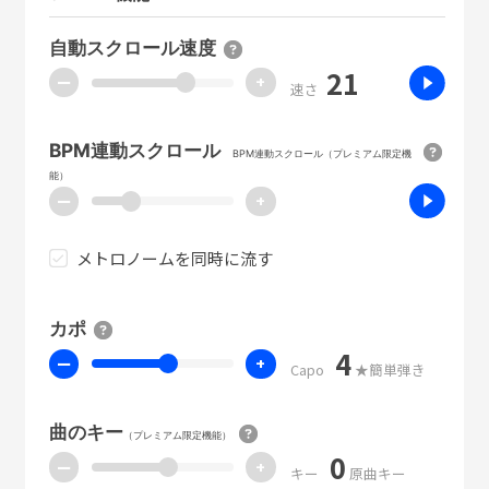
自動スクロール速度
21
ー
+
速さ
BPM連動スクロール
BPM連動スクロール（プレミアム限定機
能）
ー
+
メトロノームを同時に流す
カポ
4
ー
+
Capo
★簡単弾き
曲のキー
（プレミアム限定機能）
0
ー
+
キー
原曲キー