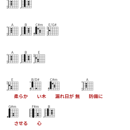
A
B
C#m
E/G#
A
B
E
E
B/D#
C#m
A
柔
ら
か
い
木
漏
れ
日
が
無
防
備
に
G#m
F#m
B
さ
せ
る
心