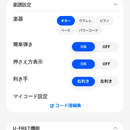
楽譜設定
楽器
ギター
ウクレレ
ピアノ
ベース
パワーコード
簡単弾き
ON
OFF
押さえ方表示
ON
OFF
利き手
右利き
左利き
マイコード設定
コード譜編集
U-FRET機能