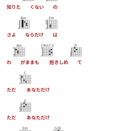
知
り
た
く
な
い
の
Bm
Em
さ
よ
な
ら
だ
け
は
Am
C#m7-5
D
わ
が
ま
ま
も
抱
き
し
め
て
C
た
だ
あ
な
た
だ
け
D
た
だ
あ
な
た
だ
け
Em
G/B