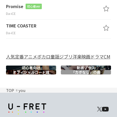
Promise
初心者ver
Da-iCE
TIME COASTER
Da-iCE
人気
定番
アニメ
ボカロ
童謡
ジブリ
洋楽
映画
ドラマ
CM
初心者向け
動画プラス
オフィシャル
コード譜
「カポなし」の曲
TOP
you