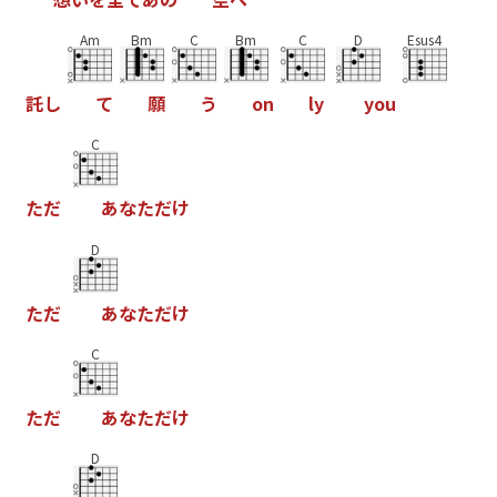
Am
Bm
C
Bm
C
D
Esus4
託
し
て
願
う
o
n
l
y
y
o
u
C
た
だ
あ
な
た
だ
け
D
た
だ
あ
な
た
だ
け
C
た
だ
あ
な
た
だ
け
D