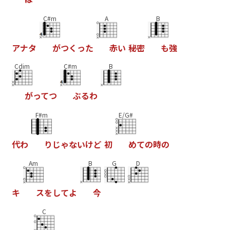
C#m
A
B
ア
ナ
タ
が
つ
く
っ
た
赤
い
秘
密
も
強
Cdim
C#m
B
が
っ
て
つ
ぶ
る
わ
F#m
E/G#
代
わ
り
じ
ゃ
な
い
け
ど
初
め
て
の
時
の
Am
B
G
D
キ
ス
を
し
て
よ
今
C