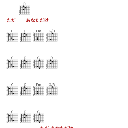
D
た
だ
あ
な
た
だ
け
C
D
Em
G/B
C
D
G
D
C
D
Em
G/B
C
D
G
た
だ
あ
な
た
だ
け