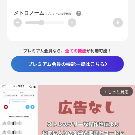
メトロノーム
（プレミアム限定機能）
ー
+
プレミアム会員なら、
全ての機能
が利用可能！
プレミアム会員の機能一覧はこちら
もっと見る
arrow_forward_ios