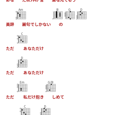
Am
B
G
D
美
辞
麗
句
で
し
か
な
い
の
C
た
だ
あ
な
た
だ
け
D
た
だ
あ
な
た
だ
け
Em
G/B
た
だ
私
だ
け
抱
き
し
め
て
C
D