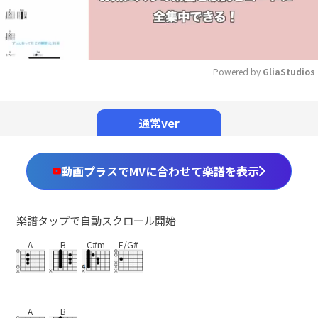
Powered by 
GliaStudios
Mute
通常ver
動画プラスでMVに合わせて楽譜を表示
楽譜タップで自動スクロール開始
A
B
C#m
E/G#
A
B