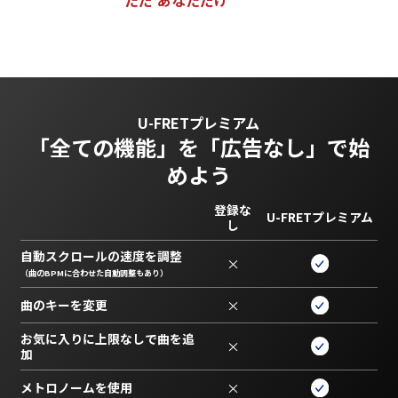
U-FRETプレミアム
「全ての機能」を
「広告なし」で始
めよう
登録な
U-FRETプレミアム
し
自動スクロールの速度を調整
×
（曲のBPMに合わせた自動調整もあり）
曲のキーを変更
×
お気に入りに上限なしで曲を追
×
加
メトロノームを使用
×