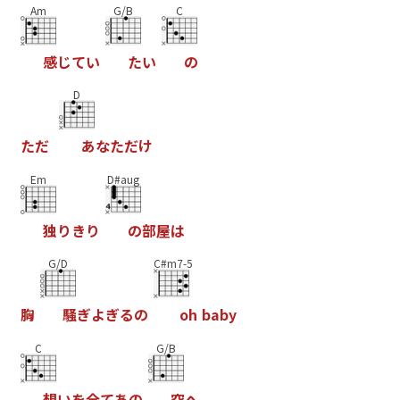
Am
G/B
C
感
じ
て
い
た
い
の
D
た
だ
あ
な
た
だ
け
Em
D#aug
独
り
き
り
の
部
屋
は
G/D
C#m7-5
胸
騒
ぎ
よ
ぎ
る
の
o
h
b
a
b
y
C
G/B
想
い
を
全
て
あ
の
空
へ