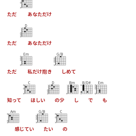
た
だ
あ
な
た
だ
け
D
た
だ
あ
な
た
だ
け
Em
G/B
た
だ
私
だ
け
抱
き
し
め
て
C
D
Bm
B/D#
Em
知
っ
て
ほ
し
い
の
少
し
で
も
Am
G/B
C
感
じ
て
い
た
い
の