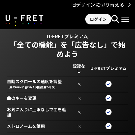
旧デザインに切り替える
ログイン
U-FRETプレミアム
「全ての機能」を
「広告なし」で始
めよう
登録な
U-FRETプレミアム
し
自動スクロールの速度を調整
×
（曲のBPMに合わせた自動調整もあり）
曲のキーを変更
×
お気に入りに上限なしで曲を追
×
加
メトロノームを使用
×