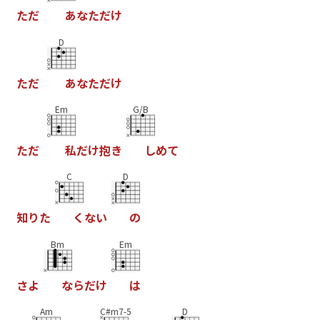
た
だ
あ
な
た
だ
け
D
た
だ
あ
な
た
だ
け
Em
G/B
た
だ
私
だ
け
抱
き
し
め
て
C
D
知
り
た
く
な
い
の
Bm
Em
さ
よ
な
ら
だ
け
は
Am
C#m7-5
D