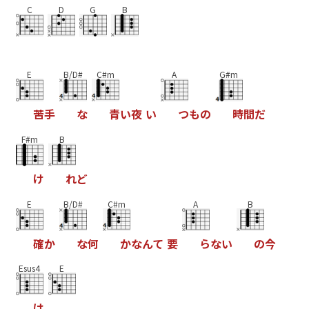
C
D
G
B
E
B/D#
C#m
A
G#m
苦
手
な
青
い
夜
い
つ
も
の
時
間
だ
F#m
B
け
れ
ど
E
B/D#
C#m
A
B
確
か
な
何
か
な
ん
て
要
ら
な
い
の
今
Esus4
E
は