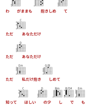
わ
が
ま
ま
も
抱
き
し
め
て
C
た
だ
あ
な
た
だ
け
D
た
だ
あ
な
た
だ
け
Em
G/B
た
だ
私
だ
け
抱
き
し
め
て
C
D
Bm
B/D#
Em
知
っ
て
ほ
し
い
の
少
し
で
も