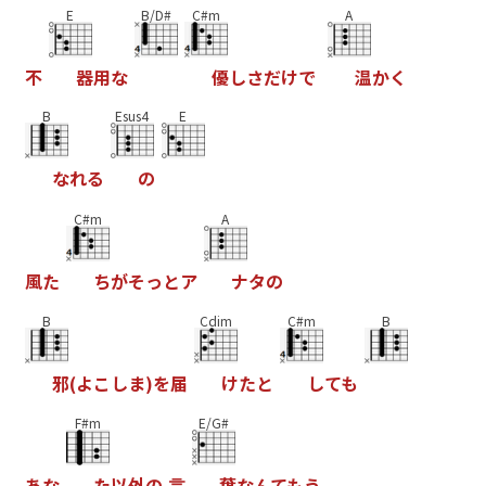
E
B/D#
C#m
A
不
器
用
な
優
し
さ
だ
け
で
温
か
く
B
Esus4
E
な
れ
る
の
C#m
A
風
た
ち
が
そ
っ
と
ア
ナ
タ
の
B
Cdim
C#m
B
邪
(
よ
こ
し
ま
)
を
届
け
た
と
し
て
も
F#m
E/G#
あ
な
た
以
外
の
言
葉
な
ん
て
も
う