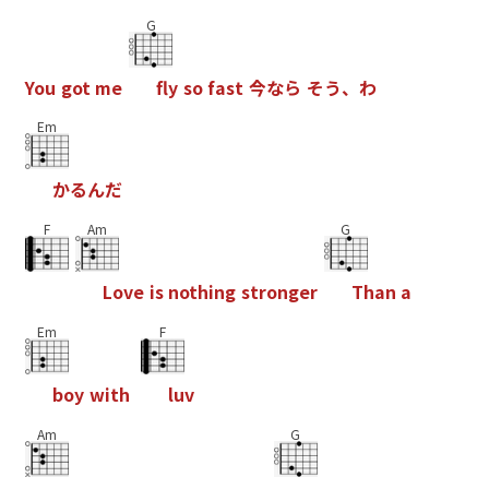
G
Y
o
u
g
o
t
m
e
f
y
s
o
f
a
s
t
今
な
ら
そ
う
、
わ
Em
か
る
ん
だ
F
Am
G
L
o
v
e
i
s
n
o
t
h
i
n
g
s
t
r
o
n
g
e
r
T
h
a
n
a
Em
F
b
o
y
w
i
t
h
l
u
v
Am
G