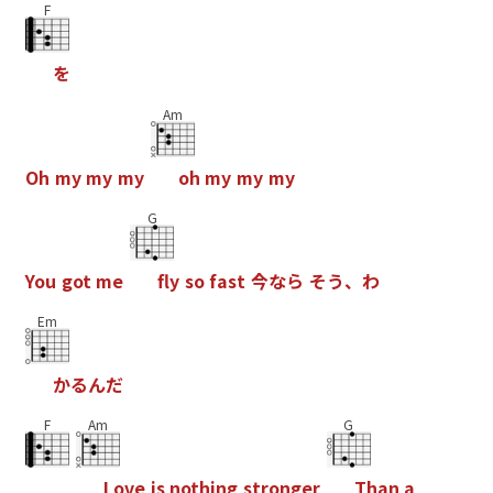
F
を
Am
O
h
m
y
m
y
m
y
o
h
m
y
m
y
m
y
G
Y
o
u
g
o
t
m
e
f
y
s
o
f
a
s
t
今
な
ら
そ
う
、
わ
Em
か
る
ん
だ
F
Am
G
L
o
v
e
i
s
n
o
t
h
i
n
g
s
t
r
o
n
g
e
r
T
h
a
n
a