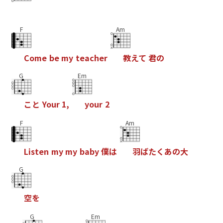
F
Am
C
o
m
e
b
e
m
y
t
e
a
c
h
e
r
教
え
て
君
の
G
Em
こ
と
Y
o
u
r
1
,
y
o
u
r
2
F
Am
L
i
s
t
e
n
m
y
m
y
b
a
b
y
僕
は
羽
ば
た
く
あ
の
大
G
空
を
G
Em