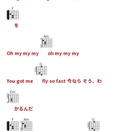
F
を
Am
O
h
m
y
m
y
m
y
o
h
m
y
m
y
m
y
G
Y
o
u
g
o
t
m
e
f
y
s
o
f
a
s
t
今
な
ら
そ
う
、
わ
Em
か
る
ん
だ
F
Am
G