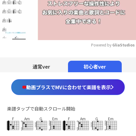
Powered by 
GliaStudios
Mute
通常ver
初心者ver
動画プラスでMVに合わせて楽譜を表示
楽譜タップで自動スクロール開始
F
Am
G
Em
F
Am
G
Em