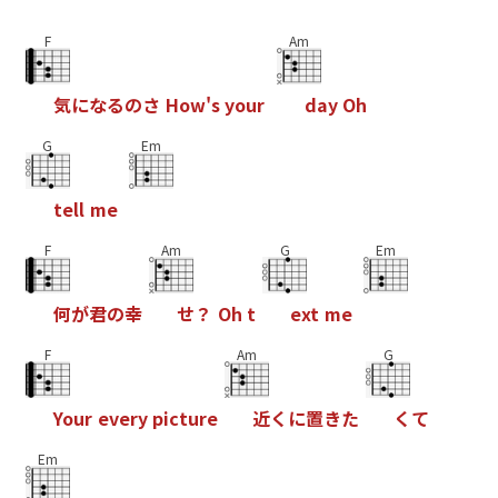
F
Am
気
に
な
る
の
さ
H
o
w
'
s
y
o
u
r
d
a
y
O
h
G
Em
t
e
l
l
m
e
F
Am
G
Em
何
が
君
の
幸
せ
？
O
h
t
e
x
t
m
e
F
Am
G
Y
o
u
r
e
v
e
r
y
p
i
c
t
u
r
e
近
く
に
置
き
た
く
て
Em