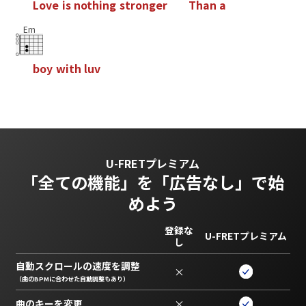
L
o
v
e
i
s
n
o
t
h
i
n
g
s
t
r
o
n
g
e
r
T
h
a
n
a
Em
b
o
y
w
i
t
h
l
u
v
U-FRETプレミアム
「全ての機能」を
「広告なし」で始
めよう
登録な
U-FRETプレミアム
し
自動スクロールの速度を調整
×
（曲のBPMに合わせた自動調整もあり）
曲のキーを変更
×