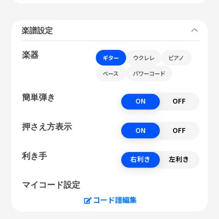
楽譜設定
楽器
ギター
ウクレレ
ピアノ
ベース
パワーコード
簡単弾き
ON
OFF
押さえ方表示
ON
OFF
利き手
右利き
左利き
マイコード設定
コード譜編集