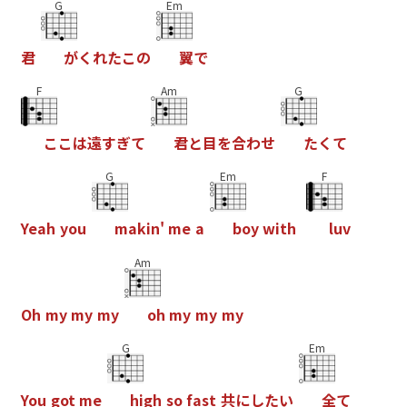
G
Em
君
が
く
れ
た
こ
の
翼
で
F
Am
G
こ
こ
は
遠
す
ぎ
て
君
と
目
を
合
わ
せ
た
く
て
G
Em
F
Y
e
a
h
y
o
u
m
a
k
i
n
'
m
e
a
b
o
y
w
i
t
h
l
u
v
Am
O
h
m
y
m
y
m
y
o
h
m
y
m
y
m
y
G
Em
Y
o
u
g
o
t
m
e
h
i
g
h
s
o
f
a
s
t
共
に
し
た
い
全
て