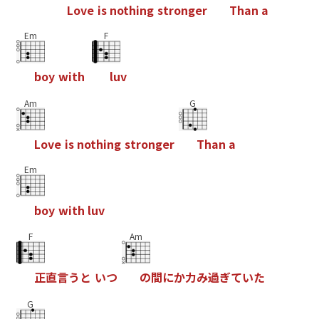
L
o
v
e
i
s
n
o
t
h
i
n
g
s
t
r
o
n
g
e
r
T
h
a
n
a
Em
F
b
o
y
w
i
t
h
l
u
v
Am
G
L
o
v
e
i
s
n
o
t
h
i
n
g
s
t
r
o
n
g
e
r
T
h
a
n
a
Em
b
o
y
w
i
t
h
l
u
v
F
Am
正
直
言
う
と
い
つ
の
間
に
か
力
み
過
ぎ
て
い
た
G