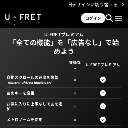
旧デザインに切り替える
ログイン
U-FRETプレミアム
「全ての機能」を
「広告なし」で始
めよう
登録な
U-FRETプレミアム
し
自動スクロールの速度を調整
×
（曲のBPMに合わせた自動調整もあり）
曲のキーを変更
×
お気に入りに上限なしで曲を追
×
加
メトロノームを使用
×