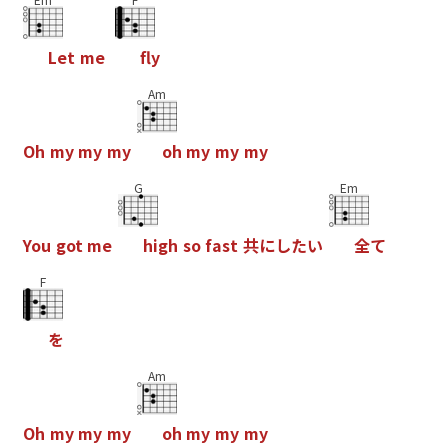
L
e
t
m
e
f
y
Am
O
h
m
y
m
y
m
y
o
h
m
y
m
y
m
y
G
Em
Y
o
u
g
o
t
m
e
h
i
g
h
s
o
f
a
s
t
共
に
し
た
い
全
て
F
を
Am
O
h
m
y
m
y
m
y
o
h
m
y
m
y
m
y