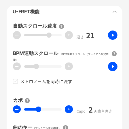
U-FRET機能
自動スクロール速度
21
ー
+
速さ
BPM連動スクロール
BPM連動スクロール（プレミアム限定機
能）
ー
+
メトロノームを同時に流す
カポ
2
ー
+
Capo
★簡単弾き
曲のキー
（プレミアム限定機能）