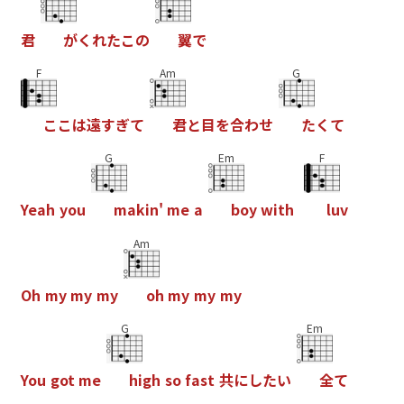
君
が
く
れ
た
こ
の
翼
で
F
Am
G
こ
こ
は
遠
す
ぎ
て
君
と
目
を
合
わ
せ
た
く
て
G
Em
F
Y
e
a
h
y
o
u
m
a
k
i
n
'
m
e
a
b
o
y
w
i
t
h
l
u
v
Am
O
h
m
y
m
y
m
y
o
h
m
y
m
y
m
y
G
Em
Y
o
u
g
o
t
m
e
h
i
g
h
s
o
f
a
s
t
共
に
し
た
い
全
て