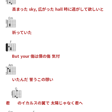
高
ま
っ
た
s
k
y
,
広
が
っ
た
h
a
l
l
時
に
逃
が
し
て
欲
し
い
と
Em
祈
っ
て
い
た
F
B
u
t
y
o
u
r
傷
は
僕
の
傷
気
付
Am
い
た
ん
だ
誓
う
こ
の
想
い
G
君
の
イ
カ
ル
ス
の
翼
で
太
陽
じ
ゃ
な
く
君
へ
Em
F