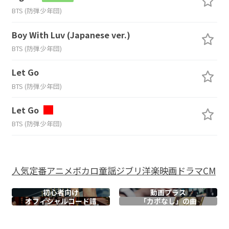
BTS (防弾少年団)
Boy With Luv (Japanese ver.)
BTS (防弾少年団)
Let Go
BTS (防弾少年団)
Let Go
BTS (防弾少年団)
人気
定番
アニメ
ボカロ
童謡
ジブリ
洋楽
映画
ドラマ
CM
初心者向け
動画プラス
オフィシャル
コード譜
「カポなし」の曲