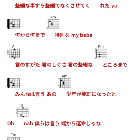
些
細
な
事
す
ら
些
細
で
な
く
さ
せ
て
く
れ
た
y
a
F
Am
何
か
ら
何
ま
で
特
別
な
m
y
b
a
b
e
G
Em
君
の
す
が
た
君
の
し
ぐ
さ
君
の
些
細
な
と
こ
ろ
ま
で
F
Am
み
ん
な
は
言
う
あ
の
少
年
が
英
雄
に
な
っ
た
と
G
O
h
n
a
h
僕
ら
は
言
う
端
か
ら
運
命
じ
ゃ
な
Em