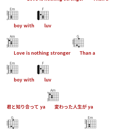
Em
F
b
o
y
w
i
t
h
l
u
v
Am
G
L
o
v
e
i
s
n
o
t
h
i
n
g
s
t
r
o
n
g
e
r
T
h
a
n
a
Em
F
b
o
y
w
i
t
h
l
u
v
Am
君
と
知
り
合
っ
て
y
a
変
わ
っ
た
人
生
が
y
a
G
Em