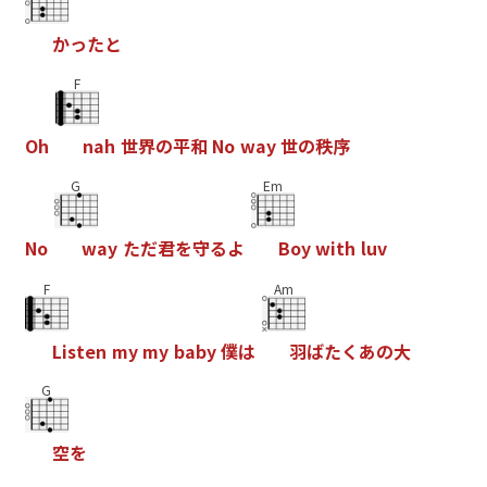
か
っ
た
と
F
O
h
n
a
h
世
界
の
平
和
N
o
w
a
y
世
の
秩
序
G
Em
N
o
w
a
y
た
だ
君
を
守
る
よ
B
o
y
w
i
t
h
l
u
v
F
Am
L
i
s
t
e
n
m
y
m
y
b
a
b
y
僕
は
羽
ば
た
く
あ
の
大
G
空
を