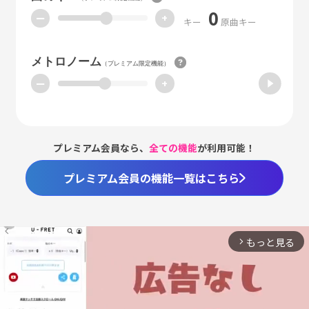
0
ー
+
キー
原曲キー
メトロノーム
（プレミアム限定機能）
ー
+
プレミアム会員なら、
全ての機能
が利用可能！
プレミアム会員の機能一覧はこちら
もっと見る
arrow_forward_ios