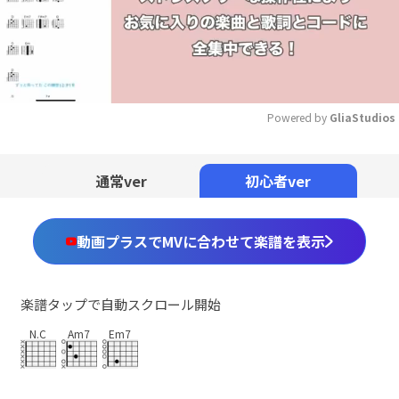
Powered by 
GliaStudios
Mute
通常ver
初心者ver
動画プラスでMVに合わせて楽譜を表示
楽譜タップで自動スクロール開始
N.C
Am7
Em7