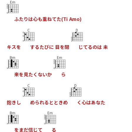
Em
ふ
た
り
は
心
も
重
ね
て
た
(
T
i
A
m
o
)
C
D
キ
ス
を
す
る
た
び
に
目
を
閉
じ
て
る
の
は
未
Bm
Em
来
を
見
た
く
な
い
か
ら
C
D
抱
き
し
め
ら
れ
る
と
と
き
め
く
心
は
あ
な
た
Bm
Em
を
ま
だ
信
じ
て
る