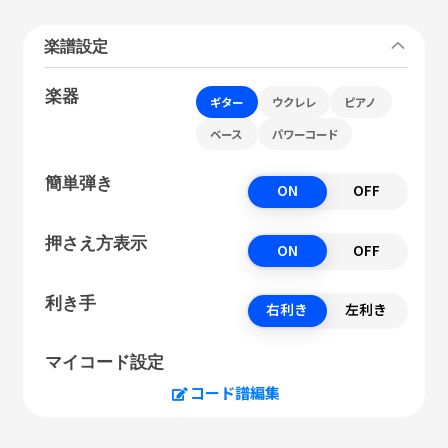
楽譜設定
楽器
ギター
ウクレレ
ピアノ
ベース
パワーコード
簡単弾き
ON
OFF
押さえ方表示
ON
OFF
利き手
右利き
左利き
マイコード設定
コード譜編集