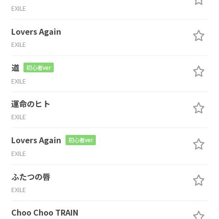
EXILE
Lovers Again
EXILE
道
初心者ver
EXILE
運命のヒト
EXILE
Lovers Again
初心者ver
EXILE
ふたつの唇
EXILE
Choo Choo TRAIN