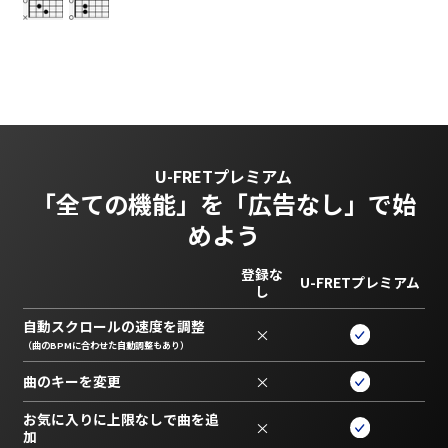
U-FRETプレミアム
「全ての機能」を
「広告なし」で始
めよう
登録な
U-FRETプレミアム
し
自動スクロールの速度を調整
×
（曲のBPMに合わせた自動調整もあり）
曲のキーを変更
×
お気に入りに上限なしで曲を追
×
加