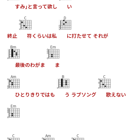
す
み
｣
と
言
っ
て
欲
し
い
C
D
終
止
符
く
ら
い
は
私
に
打
た
せ
て
そ
れ
が
Bm
Em
最
後
の
わ
が
ま
ま
Am
B
C
ひ
と
り
き
り
で
は
も
う
ラ
ブ
ソ
ン
グ
歌
え
な
い
Em
C
Am
C