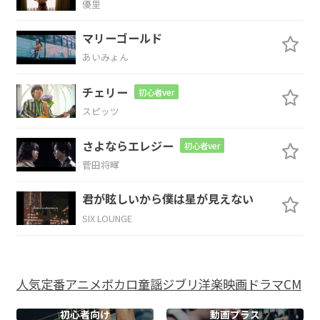
A
優里
マリーゴールド
きゃだめだ
あいみょん
G
A
チェリー
初心者ver
スピッツ
D#m7
B
C#
F#
さよならエレジー
初心者ver
菅田将暉
ひと
りでもゆ
くよ 例
え辛く
て
君が眩しいから僕は星が見えない
C#/F
SIX LOUNGE
も
D#m7
B
C#
F#
人気
定番
アニメ
ボカロ
童謡
ジブリ
洋楽
映画
ドラマ
CM
みんな
で見た
夢は
必ず持っ
てく
初心者向け
動画プラス