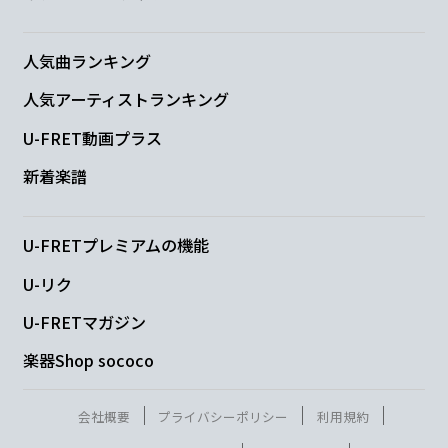
G
A
F#m7
D
人気曲ランキング
人気アーティストランキング
G
A
Bm7
A
U-FRET動画プラス
新着楽譜
G
A
U-FRETプレミアムの機能
もう振り
返っても
U-リク
F#m7
Bm7
U-FRETマガジン
誰の
影もない
楽器Shop sococo
G
A
B
会社概要
プライバシーポリシー
利用規約