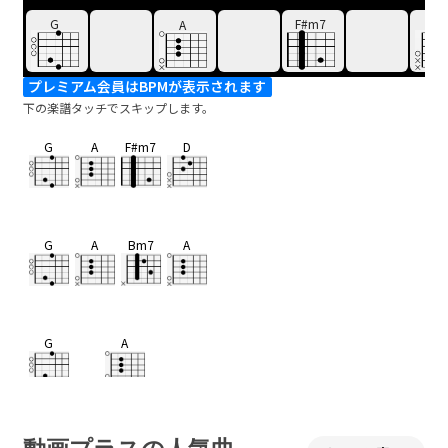
G
F#m7
D
A
プレミアム会員はBPMが表示されます
下の楽譜タッチでスキップします。
G
A
F#m7
D
G
A
Bm7
A
G
A
裾が濡
れたなら
F#m7
D