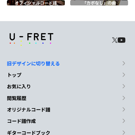
オフィシャル
コード譜
「カポなし」の曲
C#/F
よ
D#m7
B
C#
みん
なとがい
いな みん
なとがよ
F#
C#/F
旧デザインに切り替える
かっ
た
トップ
お気に入り
D#m7
B
C#
F#
閲覧履歴
でも
目覚めた
朝 誰
も居ない
んだ
オリジナルコード譜
コード譜作成
ね
ギターコードブック