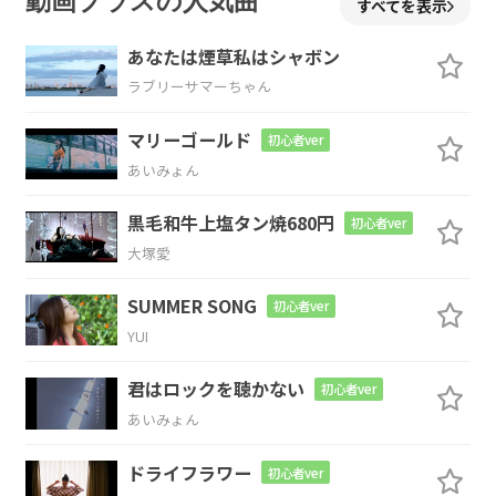
動画プラスの人気曲
すべてを表示
乾くの待
てばいい
あなたは煙草私はシャボン
ラブリーサマーちゃん
G
A
B
マリーゴールド
初心者ver
水音
をたてて跳
ねた
あいみょん
Em7
F#m7
G
黒毛和牛上塩タン焼680円
初心者ver
大塚愛
きみが
教えて
くれたん
だ もう恐
D/F#
SUMMER SONG
初心者ver
YUI
くない
君はロックを聴かない
初心者ver
Em7
F#m7
F
G
あいみょん
握っていて
くれたこの
手を離
さな
ドライフラワー
初心者ver