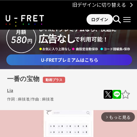
旧デザインに切り替える
ログイン
一番の宝物
動画プラス
Lia
作詞 :
麻技准
/作曲 :
麻技准
もっと見る
arrow_forward_ios