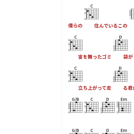
C
僕
ら
の
住
ん
で
い
る
こ
の
C
D
宙
を
舞
っ
た
ゴ
ミ
袋
が
C
D
立
ち
上
が
っ
て
走
る
君
G/B
C
D
Em
G/B
C
D
Em