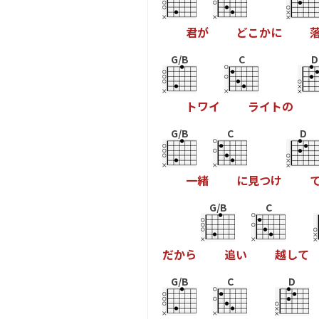
君
が
ど
こ
か
に
G/B
C
D
ト
ワ
イ
ラ
イ
ト
の
G/B
C
D
一
緒
に
見
つ
け
G/B
C
だ
か
ら
追
い
越
し
て
G/B
C
D