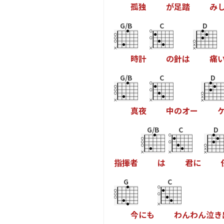
孤
独
が
足
踏
み
G/B
C
D
時
計
の
針
は
痛
G/B
C
D
真
夜
中
の
オ
ー
G/B
C
D
指
揮
者
は
君
に
G
C
今
に
も
わ
ん
わ
ん
泣
き