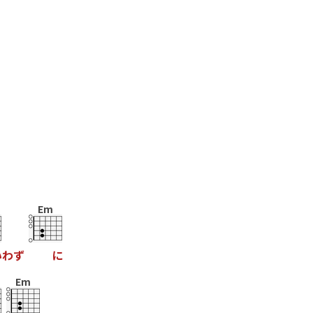
Em
い
わ
ず
に
Em