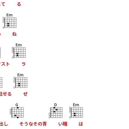
し
て
る
Em
い
ね
Em
ケ
ス
ト
ラ
Em
任
せ
る
ぜ
G
D
Em
出
し
そ
う
な
そ
の
青
い
瞳
は