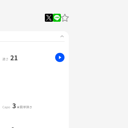
21
速さ
3
Capo
★簡単弾き