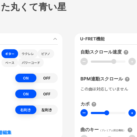
えた丸くて青い星
U-FRET機能
自動スクロール速度
ギター
ウクレレ
ピアノ
ー
+
ベース
パワーコード
ON
OFF
BPM連動スクロール
この曲は対応していません
ON
OFF
カポ
右利き
左利き
ー
+
曲のキー
（プレミアム限定機能）
譜編集