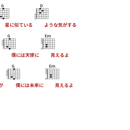
G
D
星
に
似
て
い
る
よ
う
な
気
が
す
る
G
Em
僕
に
は
天
使
に
見
え
る
よ
G
Em
が
僕
に
は
未
来
に
見
え
る
よ