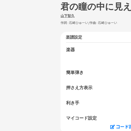
君の瞳の中に見
山下智久
作詞 :
石崎ひゅーい
/作曲 :
石崎ひゅーい
楽譜設定
楽器
簡単弾き
押さえ方表示
利き手
マイコード設定
コード