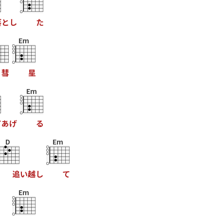
落
と
し
た
Em
彗
星
Em
て
あ
げ
る
D
Em
追
い
越
し
て
Em