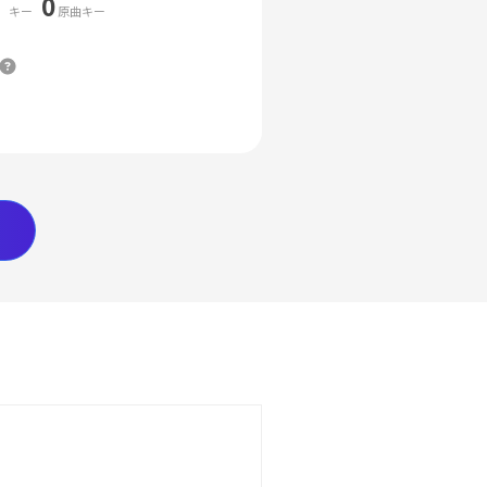
0
キー
原曲キー