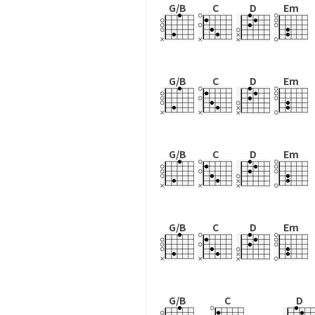
G/B
C
D
Em
G/B
C
D
Em
G/B
C
D
Em
G/B
C
D
Em
G/B
C
D