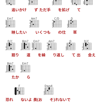
追
い
か
け
ず
た
だ
手
を
拡
げ
て
Em7
Am7
C/D
D
映
し
た
い
い
く
つ
も
の
仕
草
D/C
Bm7
Em7
Am7
D
D/C
廻
り
道
を
繰
り
返
し
て
出
会
え
Bm7
Em7
た
か
ら
F
Dsus4
恐
れ
な
い
よ
畏
(
お
そ
)
れ
な
い
で