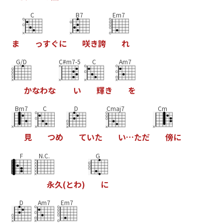
C
B7
Em7
ま
っ
す
ぐ
に
咲
き
誇
れ
G/D
C#m7-5
C
Am7
か
な
わ
な
い
輝
き
を
Bm7
C
D
Cmaj7
Cm
見
つ
め
て
い
た
い
…
た
だ
傍
に
F
N.C.
G
永
久
(
と
わ
)
に
D
Am7
Em7