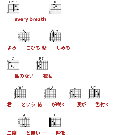
Cm7
D
e
v
e
r
y
b
r
e
a
t
h
G
D/F#
よ
ろ
こ
び
も
悲
し
み
も
C
B7
星
の
な
い
夜
も
Em7
G/D
C
Cm
君
と
い
う
花
が
咲
く
涙
が
色
付
く
G
F
二
度
と
無
い
一
瞬
を