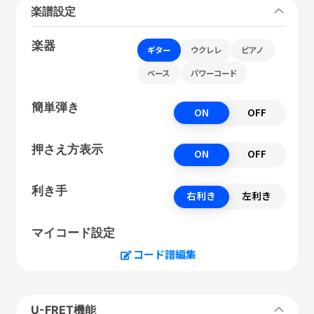
楽譜設定
楽器
ギター
ウクレレ
ピアノ
ベース
パワーコード
簡単弾き
ON
OFF
押さえ方表示
ON
OFF
利き手
右利き
左利き
マイコード設定
コード譜編集
U-FRET機能