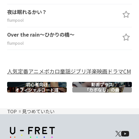
夜は眠れるかい？
flumpool
Over the rain～ひかりの橋～
flumpool
人気
定番
アニメ
ボカロ
童謡
ジブリ
洋楽
映画
ドラマ
CM
初心者向け
動画プラス
オフィシャル
コード譜
「カポなし」の曲
TOP
見つめていたい