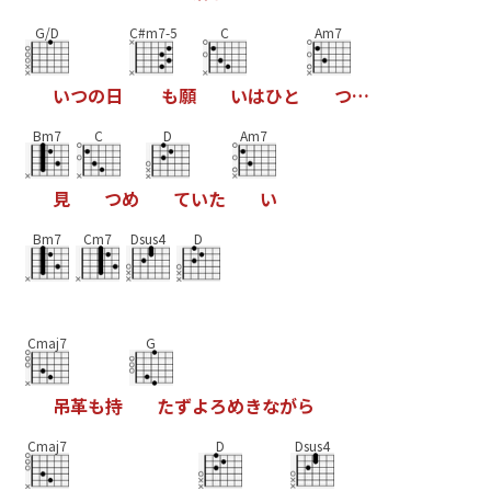
G/D
C#m7-5
C
Am7
い
つ
の
日
も
願
い
は
ひ
と
つ
…
Bm7
C
D
Am7
見
つ
め
て
い
た
い
Bm7
Cm7
Dsus4
D
Cmaj7
G
吊
革
も
持
た
ず
よ
ろ
め
き
な
が
ら
Cmaj7
D
Dsus4