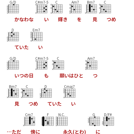
G/D
C#m7-5
C
Am7
Bm7
C
か
な
わ
な
い
輝
き
を
見
つ
め
D
Em7
て
い
た
い
G/D
C#m7-5
C
Am7
い
つ
の
日
も
願
い
は
ひ
と
つ
Bm7
C
D
Cmaj7
見
つ
め
て
い
た
い
Cm7
F
N.C.
G
D/F#
…
た
だ
傍
に
永
久
(
と
わ
)
に