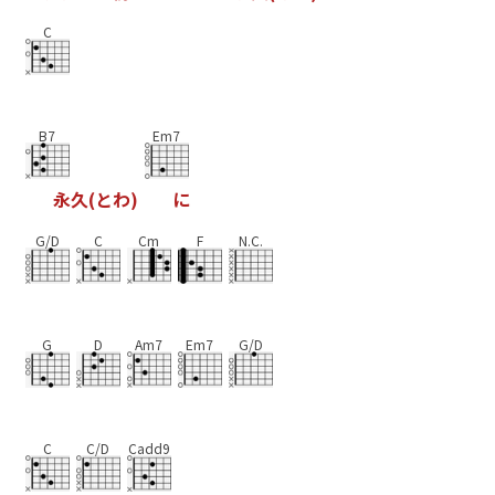
C
B7
Em7
永
久
(
と
わ
)
に
G/D
C
Cm
F
N.C.
G
D
Am7
Em7
G/D
C
C/D
Cadd9