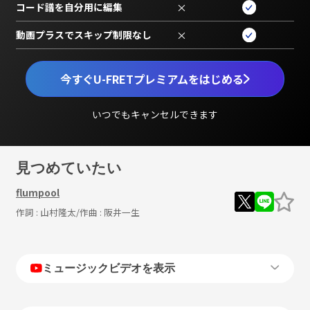
コード譜を自分用に編集
×
動画プラスでスキップ制限なし
×
今すぐU-FRETプレミアムをはじめる
いつでもキャンセルできます
見つめていたい
flumpool
作詞 :
山村隆太
/作曲 :
阪井一生
ミュージックビデオを表示