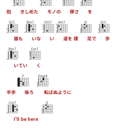
抱
き
し
め
た
モ
ノ
の
儚
さ
を
D/C
Bm7
Em7
Am7
D
D/C
誰
も
い
な
い
道
を
裸
足
で
歩
Bm7
Em7
い
て
い
く
F
Dsus4
半
歩
後
ろ
転
ば
ぬ
よ
う
に
Cm7
D
I
'
l
l
b
e
h
e
r
e