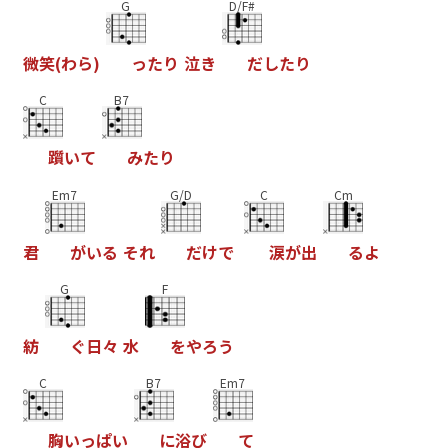
G
D/F#
微
笑
(
わ
ら
)
っ
た
り
泣
き
だ
し
た
り
C
B7
躓
い
て
み
た
り
Em7
G/D
C
Cm
君
が
い
る
そ
れ
だ
け
で
涙
が
出
る
よ
G
F
紡
ぐ
日
々
水
を
や
ろ
う
C
B7
Em7
胸
い
っ
ぱ
い
に
浴
び
て