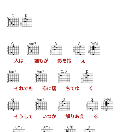
C
D
G
Am7
D
G
D/F#
人
は
誰
も
が
影
を
抱
え
Em7
Am7
C/D
D
そ
れ
で
も
恋
に
落
ち
て
ゆ
く
G
Am7
D
G
D/F#
そ
う
し
て
い
つ
か
解
り
あ
え
る
Em7
Am7
C/D
D