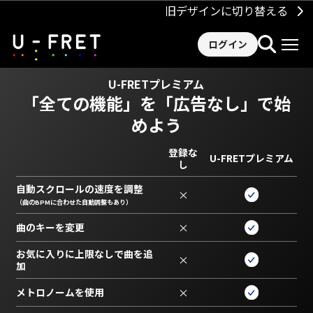
旧デザインに切り替える
ログイン
U-FRETプレミアム
「全ての機能」を
「広告なし」で始
めよう
登録な
U-FRETプレミアム
し
自動スクロールの速度を調整
×
（曲のBPMに合わせた自動調整もあり）
曲のキーを変更
×
お気に入りに上限なしで曲を追
×
加
メトロノームを使用
×