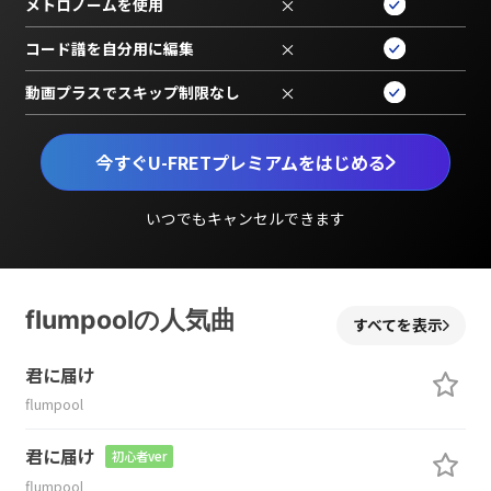
メトロノームを使用
×
コード譜を自分用に編集
×
動画プラスでスキップ制限なし
×
今すぐU-FRETプレミアムをはじめる
いつでもキャンセルできます
flumpoolの人気曲
すべてを表示
君に届け
flumpool
君に届け
初心者ver
flumpool