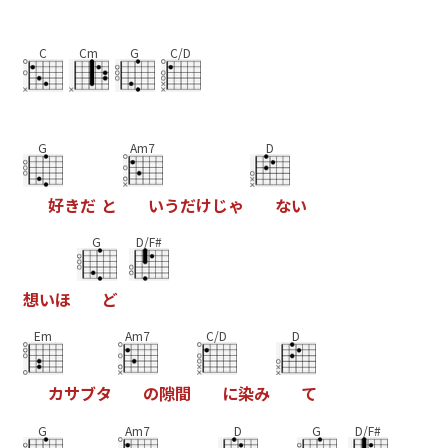
C
Cm
G
C/D
G
Am7
D
好
き
だ
と
い
う
だ
け
じ
ゃ
な
い
G
D/F#
想
い
ほ
ど
Em
Am7
C/D
D
カ
サ
ブ
タ
の
隙
間
に
染
み
て
G
Am7
D
G
D/F#