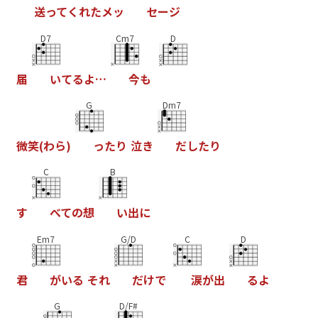
送
っ
て
く
れ
た
メ
ッ
セ
ー
ジ
D7
Cm7
D
届
い
て
る
よ
…
今
も
G
Dm7
微
笑
(
わ
ら
)
っ
た
り
泣
き
だ
し
た
り
C
B
す
べ
て
の
想
い
出
に
Em7
G/D
C
D
君
が
い
る
そ
れ
だ
け
で
涙
が
出
る
よ
G
D/F#