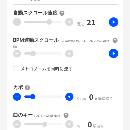
自動スクロール速度
21
ー
+
速さ
BPM連動スクロール
BPM連動スクロール（プレミアム限定機
能）
ー
+
メトロノームを同時に流す
カポ
0
ー
+
Capo
★簡単弾き
曲のキー
（プレミアム限定機能）
0
ー
+
キー
原曲キー