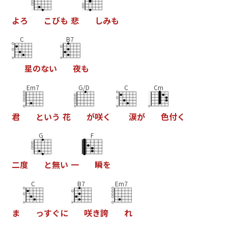
よ
ろ
こ
び
も
悲
し
み
も
C
B7
星
の
な
い
夜
も
Em7
G/D
C
Cm
君
と
い
う
花
が
咲
く
涙
が
色
付
く
G
F
二
度
と
無
い
一
瞬
を
C
B7
Em7
ま
っ
す
ぐ
に
咲
き
誇
れ