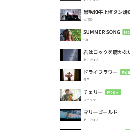
言ってい
たからだ
黒毛和牛上塩タン焼6
G
大塚愛
I
believe
SUMMER SONG
初心
YUI
D#maj7
A#
A#m7
Fsus4
F
君はロックを聴かな
あいみょん
ドライフラワー
初心者
A#
Cm
Dm
優里
息が
冷たくな
る
チェリー
初心者ver
スピッツ
Fsus4
D#
F
マリーゴールド
た
だ星が
揺れてい
あいみょん