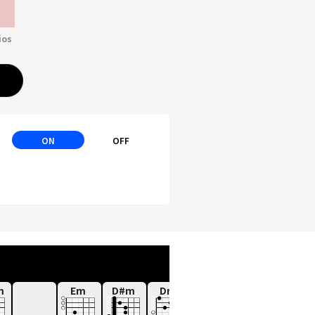
ios
ON
OFF
m
Em
D#m
Dm
G7
Cmaj7