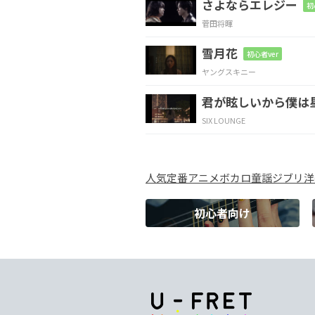
さよならエレジー
A#
Cm
Dm
初
菅田将暉
確かめ
たばかり
の
雪月花
初心者ver
ヤングスキニー
D
Gm
Fsus4
君が眩しいから僕は
淡い
ぬくもりさ
え
SIX LOUNGE
D#
F
Cm
人気
定番
アニメ
ボカロ
童謡
ジブリ
洋
も
う忘
れそう
初心者向け
Dm
D#maj7
人を
好きにな
れるこ
Dm
D#maj7