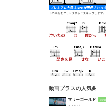
プレミアム会員はBPMが表示されま
下の楽譜をクリックするとスキップします。
Cmaj7
D
Bm
泣いたの
は
僕だっ
Em
Cmaj7
D#dim
弱さを見
せな
いこ
Dm
G7
Cmaj7
D
強
い
訳
じゃな
動画プラスの人気曲
Cmaj7
G
Cm
マリーゴールド
初心者
あいみょん