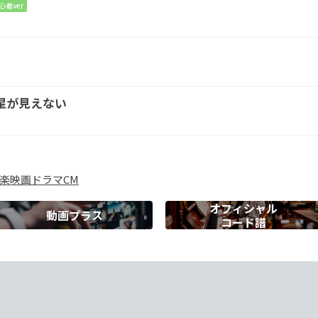
心者ver
星が見えない
楽
映画
ドラマ
CM
オフィシャル
動画プラス
コード譜
Cm
とに
Dsus4
D
Baug