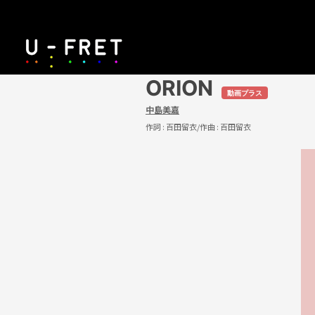
ORION
動画プラス
中島美嘉
作詞 :
百田留衣
/作曲 :
百田留衣