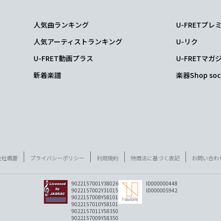
は
人気曲ランキング
U-FRETプ
7
人気アーティストランキング
U-リク
た
U-FRET動画プラス
U-FRETマガ
新着楽譜
楽器Shop soc
Em
D#m
座
B7
D#dim
Em7
G
てか
ない
様
に
会社概要
プライバシーポリシー
利用規約
特商法に基づく表記
お問い合わ
6
9022157001Y38026
ID000000448
9022157002Y31015
ID000005942
9022157008Y58101
9022157010Y58101
よ
9022157011Y58350
9022157009Y58350