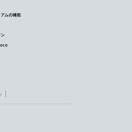
レミアムの機能
ジン
oco
せ