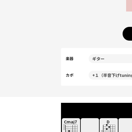
楽器
カポ
Cmaj7
D