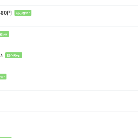
よ
80円
初心者ver
者ver
い
初心者ver
ver
D
Gm
帰り
道に
る