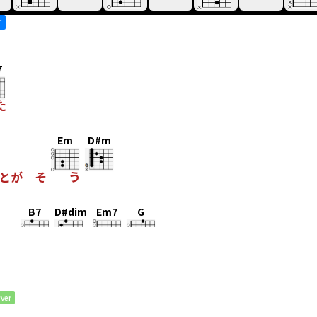
す
7
た
Em
D#m
とが そ
う
B7
D#dim
Em7
G
いっ
て
君
が
6
ver