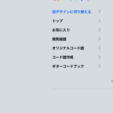
初め
て気付い
た 今
旧デザインに切り替える
Cmaj7
D
Bm
トップ
泣いたの
は
僕だっ
お気に入り
閲覧履歴
Em
Cmaj7
D#dim
オリジナルコード譜
つながっ
た
冬の星
コード譜作成
ギターコードブック
Dm
G7
Cmaj7
D
この
空
に
消え
Cmaj7
G
Cm
見つめて
いたんだ