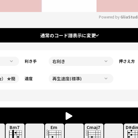
Powered by 
GliaStud
Mute
通常のコード譜表示に変更
利き手
押さえ方
速度
Bm7
Em
Cmaj7
D#di