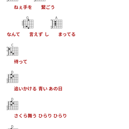
ね
ぇ
手
を
繋
ご
う
G
A
な
ん
て
言
え
ず
し
ま
っ
て
る
C
待
っ
て
D
追
い
か
け
る
青
い
あ
の
日
D
さ
く
ら
舞
う
ひ
ら
り
ひ
ら
り
D