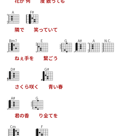
花
が
何
度
散
っ
て
も
A
F#
隣
で
笑
っ
て
い
て
Bm7
E
G
A#
A
N.C.
ね
ぇ
手
を
繋
ご
う
D#
G#
さ
く
ら
咲
く
青
い
春
A#
G
君
の
香
り
全
て
を
Cm
F