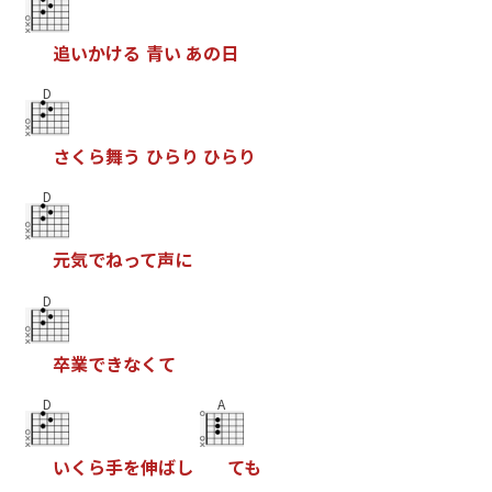
追
い
か
け
る
青
い
あ
の
日
D
さ
く
ら
舞
う
ひ
ら
り
ひ
ら
り
D
元
気
で
ね
っ
て
声
に
D
卒
業
で
き
な
く
て
D
A
い
く
ら
手
を
伸
ば
し
て
も