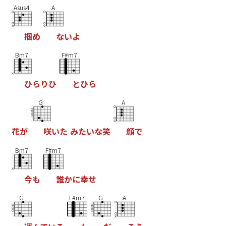
Asus4
A
掴
め
な
い
よ
Bm7
F#m7
ひ
ら
り
ひ
と
ひ
ら
G
A
花
が
咲
い
た
み
た
い
な
笑
顔
で
Bm7
F#m7
今
も
誰
か
に
幸
せ
G
F#m7
G
A