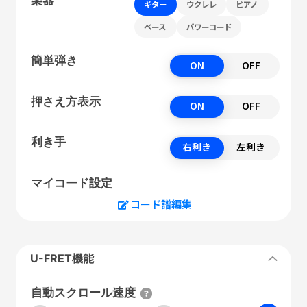
ギター
ウクレレ
ピアノ
ベース
パワーコード
簡単弾き
ON
OFF
押さえ方表示
ON
OFF
利き手
右利き
左利き
マイコード設定
コード譜編集
U-FRET機能
自動スクロール速度