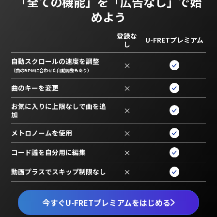
「全ての機能」を
「広告なし」で始
めよう
登録な
U-FRETプレミアム
し
自動スクロールの速度を調整
×
（曲のBPMに合わせた自動調整もあり）
曲のキーを変更
×
お気に入りに上限なしで曲を追
×
加
メトロノームを使用
×
コード譜を自分用に編集
×
動画プラスでスキップ制限なし
×
今すぐU-FRETプレミアムをはじめる