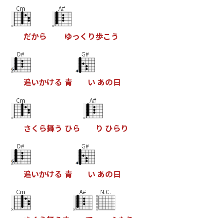
Cm
A#
だ
か
ら
ゆ
っ
く
り
歩
こ
う
D#
G#
追
い
か
け
る
青
い
あ
の
日
Cm
A#
さ
く
ら
舞
う
ひ
ら
り
ひ
ら
り
D#
G#
追
い
か
け
る
青
い
あ
の
日
Cm
A#
N.C.