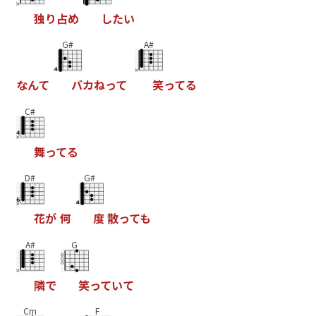
独
り
占
め
し
た
い
G#
A#
な
ん
て
バ
カ
ね
っ
て
笑
っ
て
る
C#
舞
っ
て
る
D#
G#
花
が
何
度
散
っ
て
も
A#
G
隣
で
笑
っ
て
い
て
Cm
F