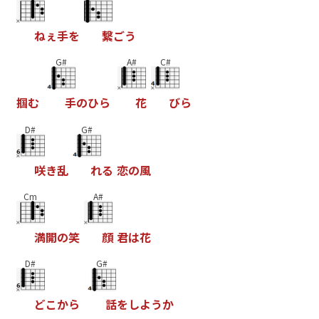
ね
ぇ
手
を
繋
ご
う
G#
A#
C#
掴
む
手
の
ひ
ら
花
び
ら
D#
G#
咲
き
乱
れ
る
恋
の
風
Cm
A#
満
開
の
笑
顔
君
は
花
D#
G#
ど
こ
か
ら
話
を
し
よ
う
か