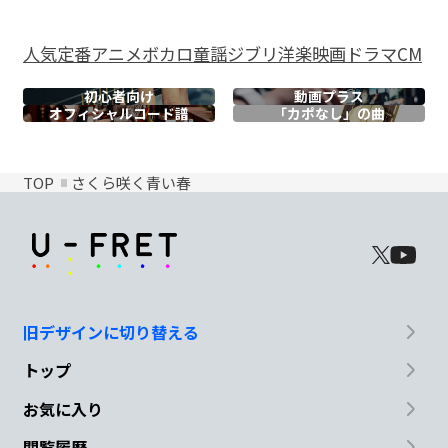
人気
定番
アニメ
ボカロ
童謡
ジブリ
洋楽
映画
ドラマ
CM
初心者向け
動画プラス
オフィシャル
コード譜
「カポなし」の曲
TOP
さくら咲く青い春
旧デザインに切り替える
トップ
お気に入り
閲覧履歴