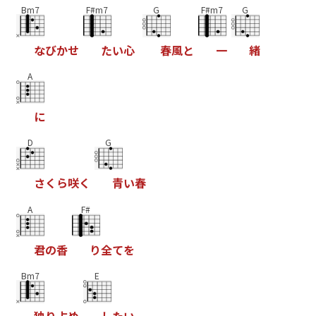
Bm7
F#m7
G
F#m7
G
な
び
か
せ
た
い
心
春
風
と
一
緒
A
に
D
G
さ
く
ら
咲
く
青
い
春
A
F#
君
の
香
り
全
て
を
Bm7
E
独
り
占
め
し
た
い