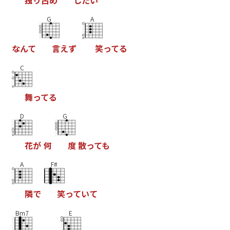
G
A
な
ん
て
言
え
ず
笑
っ
て
る
C
舞
っ
て
る
D
G
花
が
何
度
散
っ
て
も
A
F#
隣
で
笑
っ
て
い
て
Bm7
E