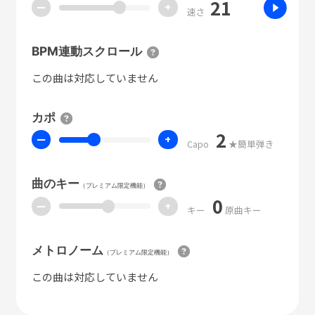
21
ー
+
速さ
BPM連動スクロール
この曲は対応していません
カポ
2
ー
+
Capo
★簡単弾き
曲のキー
（プレミアム限定機能）
0
ー
+
キー
原曲キー
メトロノーム
（プレミアム限定機能）
この曲は対応していません