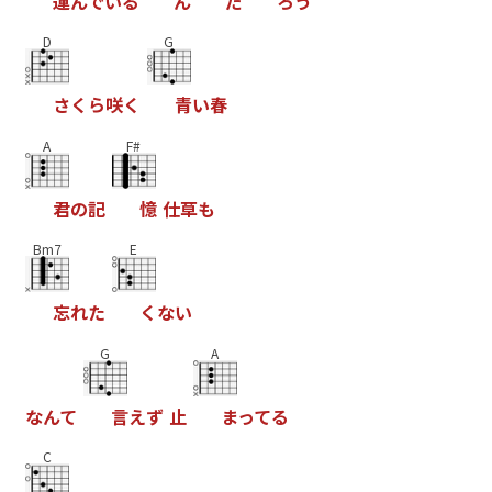
運
ん
で
い
る
ん
だ
ろ
う
D
G
さ
く
ら
咲
く
青
い
春
A
F#
君
の
記
憶
仕
草
も
Bm7
E
忘
れ
た
く
な
い
G
A
な
ん
て
言
え
ず
止
ま
っ
て
る
C