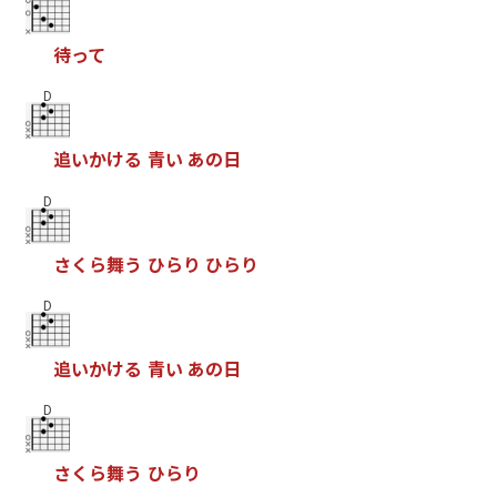
待
っ
て
D
追
い
か
け
る
青
い
あ
の
日
D
さ
く
ら
舞
う
ひ
ら
り
ひ
ら
り
D
追
い
か
け
る
青
い
あ
の
日
D
さ
く
ら
舞
う
ひ
ら
り