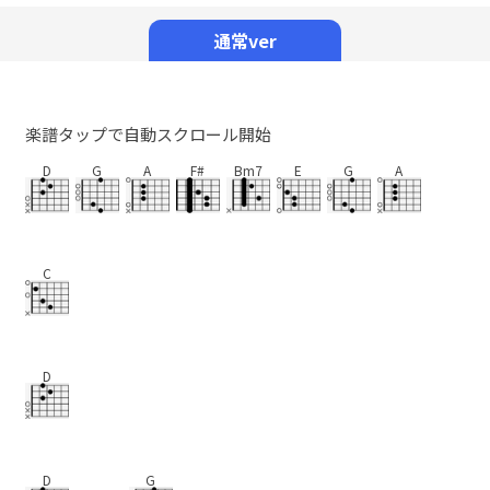
Mute
通常ver
楽譜タップで自動スクロール開始
D
G
A
F#
Bm7
E
G
A
C
D
D
G