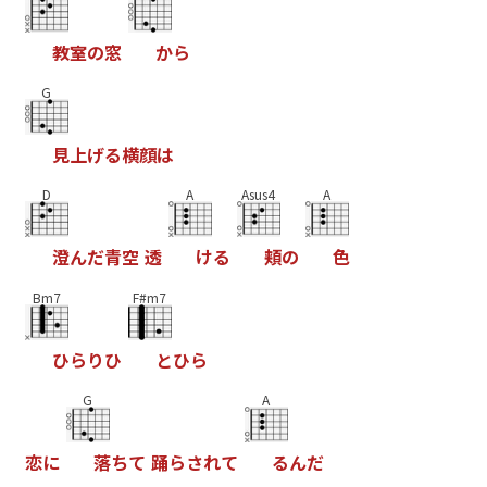
教
室
の
窓
か
ら
G
見
上
げ
る
横
顔
は
D
A
Asus4
A
澄
ん
だ
青
空
透
け
る
頬
の
色
Bm7
F#m7
ひ
ら
り
ひ
と
ひ
ら
G
A
恋
に
落
ち
て
踊
ら
さ
れ
て
る
ん
だ