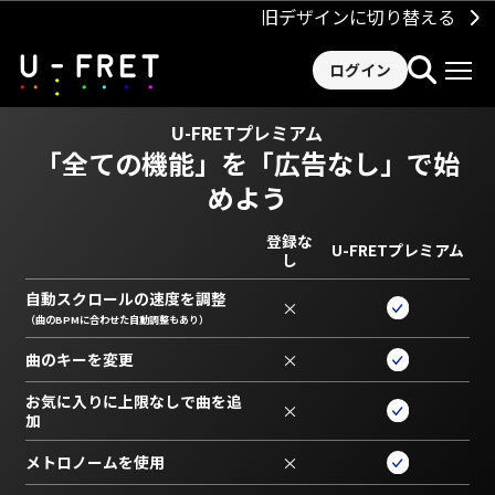
旧デザインに切り替える
ログイン
U-FRETプレミアム
「全ての機能」を
「広告なし」で始
めよう
登録な
U-FRETプレミアム
し
自動スクロールの速度を調整
×
（曲のBPMに合わせた自動調整もあり）
曲のキーを変更
×
お気に入りに上限なしで曲を追
×
加
メトロノームを使用
×