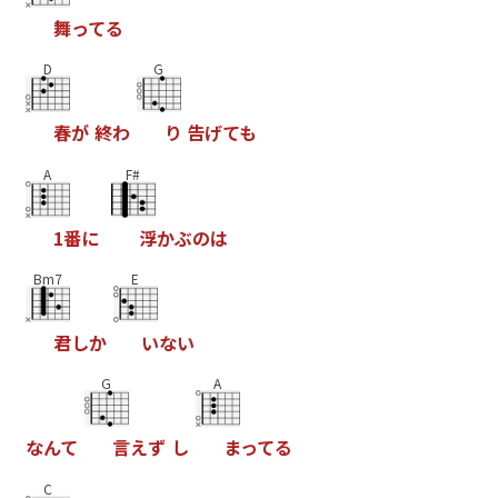
舞
っ
て
る
D
G
春
が
終
わ
り
告
げ
て
も
A
F#
1
番
に
浮
か
ぶ
の
は
Bm7
E
君
し
か
い
な
い
G
A
な
ん
て
言
え
ず
し
ま
っ
て
る
C