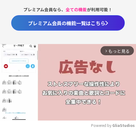
プレミアム会員なら、
全ての機能
が利用可能！
プレミアム会員の機能一覧はこちら
もっと見る
arrow_forward_ios
Powered by 
GliaStudios