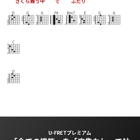
さ
く
ら
舞
う
中
で
ふ
た
り
D
G
A
F#
Bm7
E
G
A
C
D
U-FRETプレミアム