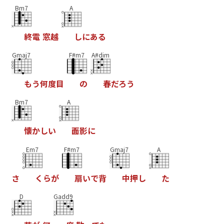
Bm7
A
終
電
窓
越
し
に
あ
る
Gmaj7
F#m7
A#dim
も
う
何
度
目
の
春
だ
ろ
う
Bm7
A
懐
か
し
い
面
影
に
Em7
F#m7
Gmaj7
A
さ
く
ら
が
扇
い
で
背
中
押
し
た
D
Gadd9