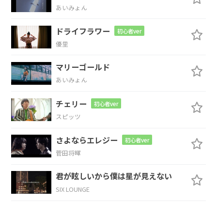
あいみょん
G
A
D
Bm
ドライフラワー
初心者ver
こんなと
き
隣の人
に
優里
G
A
D
マリーゴールド
あいみょん
優しくできたら
とってもステキね
チェリー
初心者ver
Bm
F#m
G
D
スピッツ
サラ
バ友
よ旅
立つ人
よ
さよならエレジー
初心者ver
Bm
F#m
G
A
菅田将暉
君が眩しいから僕は星が見えない
青
春の意
味
考えない
で
SIX LOUNGE
Bm
F#m
G
A
D