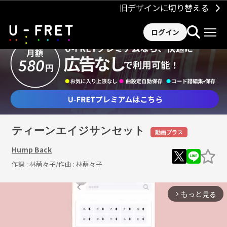
旧デザインに切り替える
ログイン
ティーンエイジサンセット
動画プラス
Hump Back
作詞 :
林萌々子
/作曲 :
林萌々子
もっと見る
arrow_forward_ios