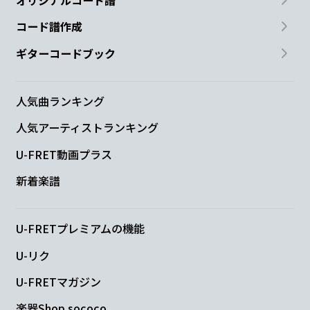
オリジナルコード譜
Bm
F#m
G
A
コード譜作成
一
瞬の日
々
疑わない
で
ギターコードブック
Bm
F#m
G
A
D
人気曲ランキング
かわ
いい人
よ君の
頬
の
色
人気アーティストランキング
G
U-FRET動画プラス
ティーンエイジサンセット
新着楽譜
A
U-FRETプレミアムの機能
ティーンエイジサンセット
U-リク
D
F#m
Bm
E
G
A
U-FRETマガジン
楽器Shop sococo