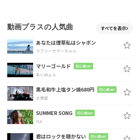
て
G
A
動画プラスの人気曲
すべてを表示
僕らの歌よ
どうか
あなたは煙草私はシャボン
ラブリーサマーちゃん
D
A
マリーゴールド
初心者ver
突き抜けて
おくれよ
あいみょん
D
F#m
黒毛和牛上塩タン焼680円
初心者ver
大塚愛
悲しい街には
虫が湧き
SUMMER SONG
初心者ver
Bm
E
YUI
雨
続きTシャツは
生乾き
君はロックを聴かない
初心者ver