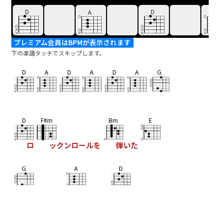
D
D
A
A
プレミアム会員はBPMが表示されます
下の楽譜タッチでスキップします。
D
A
D
A
D
A
G
D
F#m
Bm
E
ロ
ックンロールを
弾いた
G
A
D
スリーコー
ドエイト
ビートに乗っ
Bm