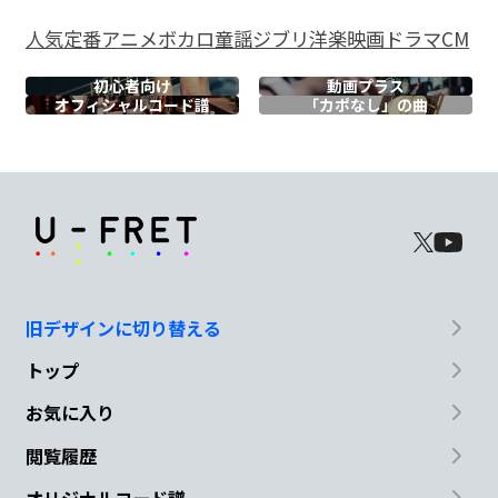
道
無き道
よ君
の目
の
色
人気
定番
アニメ
ボカロ
童謡
ジブリ
洋楽
映画
ドラマ
CM
G
初心者向け
動画プラス
オフィシャル
コード譜
「カポなし」の曲
ティーンエイジサンセット
A
ティーンエイジサンセット
D
F#m
Bm
E
G
A
旧デザインに切り替える
トップ
Bm
F#m
G
D
お気に入り
あり
がと愛
よあり
あまるほ
ど
閲覧履歴