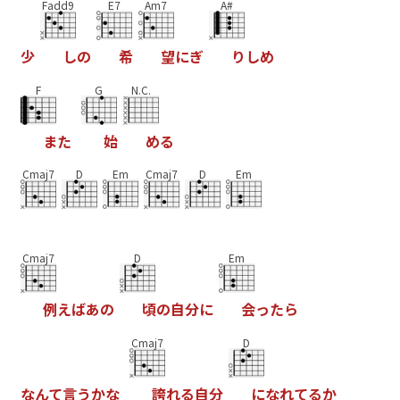
Fadd9
E7
Am7
A#
少
し
の
希
望
に
ぎ
り
し
め
F
G
N.C.
ま
た
始
め
る
Cmaj7
D
Em
Cmaj7
D
Em
Cmaj7
D
Em
例
え
ば
あ
の
頃
の
自
分
に
会
っ
た
ら
Cmaj7
D
な
ん
て
言
う
か
な
誇
れ
る
自
分
に
な
れ
て
る
か