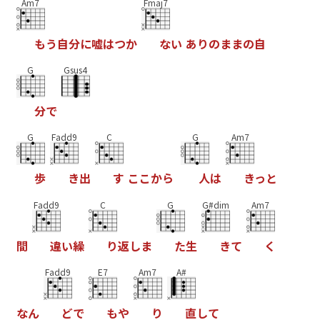
Am7
Fmaj7
も
う
自
分
に
嘘
は
つ
か
な
い
あ
り
の
ま
ま
の
自
G
Gsus4
分
で
G
Fadd9
C
G
Am7
歩
き
出
す
こ
こ
か
ら
人
は
き
っ
と
Fadd9
C
G
G#dim
Am7
間
違
い
繰
り
返
し
ま
た
生
き
て
く
Fadd9
E7
Am7
A#
な
ん
ど
で
も
や
り
直
し
て