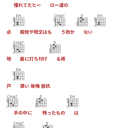
憧
れ
て
た
ヒ
ー
ロ
ー
達
の
Em
Cmaj7
D
Em
必
殺
技
や
呪
文
は
も
う
効
か
な
い
Cmaj7
D
地
面
に
打
ち
付
け
る
雨
Em
戸
惑
い
後
悔
抵
抗
Cmaj7
D
Em
手
の
中
に
残
っ
た
も
の
は
Cmaj7
D