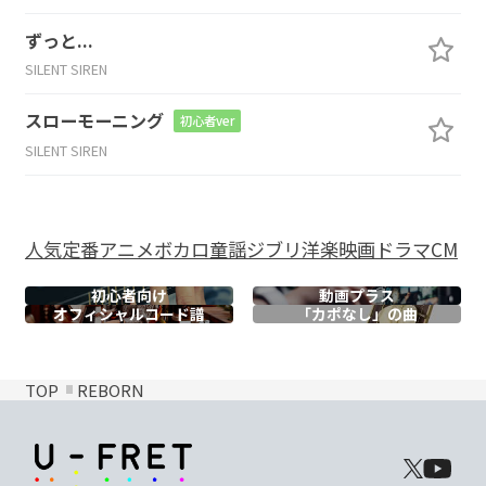
ずっと...
SILENT SIREN
スローモーニング
初心者ver
SILENT SIREN
人気
定番
アニメ
ボカロ
童謡
ジブリ
洋楽
映画
ドラマ
CM
初心者向け
動画プラス
オフィシャル
コード譜
「カポなし」の曲
TOP
REBORN