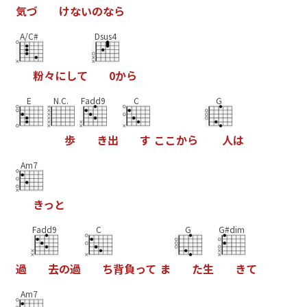
気
づ
け
な
い
の
な
ら
A/C#
Dsus4
粉
々
に
し
て
0
か
ら
E
N.C.
Fadd9
C
G
歩
き
出
す
こ
こ
か
ら
人
は
Am7
き
っ
と
Fadd9
C
G
G#dim
過
去
の
過
ち
背
負
っ
て
ま
た
生
き
て
Am7