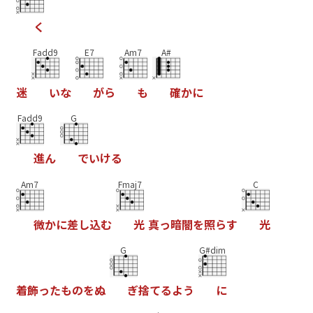
く
Fadd9
E7
Am7
A#
迷
い
な
が
ら
も
確
か
に
Fadd9
G
進
ん
で
い
け
る
Am7
Fmaj7
C
微
か
に
差
し
込
む
光
真
っ
暗
闇
を
照
ら
す
光
G
G#dim
着
飾
っ
た
も
の
を
ぬ
ぎ
捨
て
る
よ
う
に