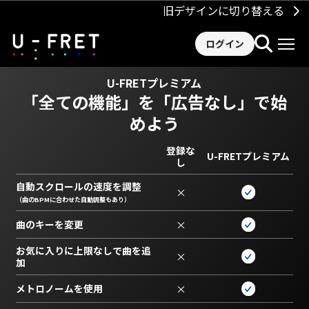
旧デザインに切り替える
ログイン
U-FRETプレミアム
「全ての機能」を
「広告なし」で始
めよう
登録な
U-FRETプレミアム
し
自動スクロールの速度を調整
×
（曲のBPMに合わせた自動調整もあり）
曲のキーを変更
×
お気に入りに上限なしで曲を追
×
加
メトロノームを使用
×