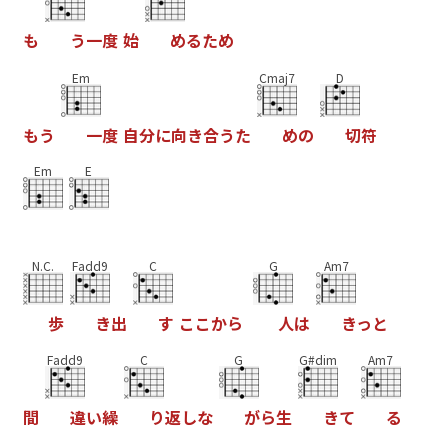
も
う
一
度
始
め
る
た
め
Em
Cmaj7
D
も
う
一
度
自
分
に
向
き
合
う
た
め
の
切
符
Em
E
N.C.
Fadd9
C
G
Am7
歩
き
出
す
こ
こ
か
ら
人
は
き
っ
と
Fadd9
C
G
G#dim
Am7
間
違
い
繰
り
返
し
な
が
ら
生
き
て
る