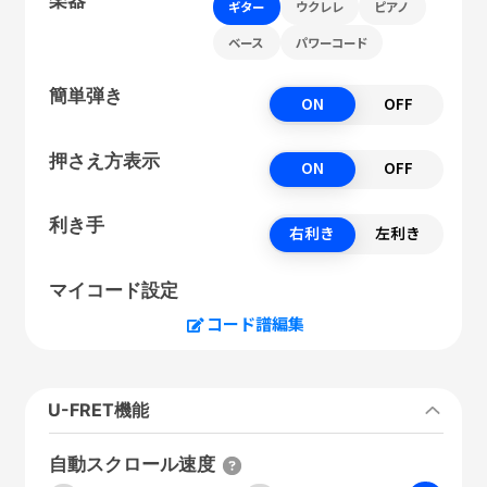
ギター
ウクレレ
ピアノ
ベース
パワーコード
簡単弾き
ON
OFF
押さえ方表示
ON
OFF
利き手
右利き
左利き
マイコード設定
コード譜編集
U-FRET機能
自動スクロール速度