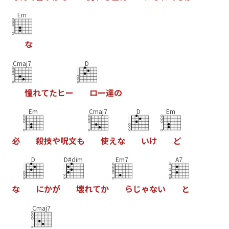
Em
な
Cmaj7
D
憧
れ
て
た
ヒ
ー
ロ
ー
達
の
Em
Cmaj7
D
Em
必
殺
技
や
呪
文
も
使
え
な
い
け
ど
D
D#dim
Em7
A7
な
に
か
が
壊
れ
て
か
ら
じ
ゃ
な
い
と
Cmaj7