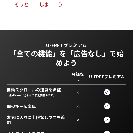
そ
っ
と
し
ま
う
U-FRETプレミアム
「全ての機能」を
「広告なし」で始
めよう
登録な
U-FRETプレミアム
し
自動スクロールの速度を調整
×
（曲のBPMに合わせた自動調整もあり）
曲のキーを変更
×
お気に入りに上限なしで曲を追
×
加