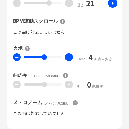
21
ー
+
速さ
BPM連動スクロール
この曲は対応していません
カポ
4
ー
+
Capo
★簡単弾き
曲のキー
（プレミアム限定機能）
0
ー
+
キー
原曲キー
メトロノーム
（プレミアム限定機能）
この曲は対応していません