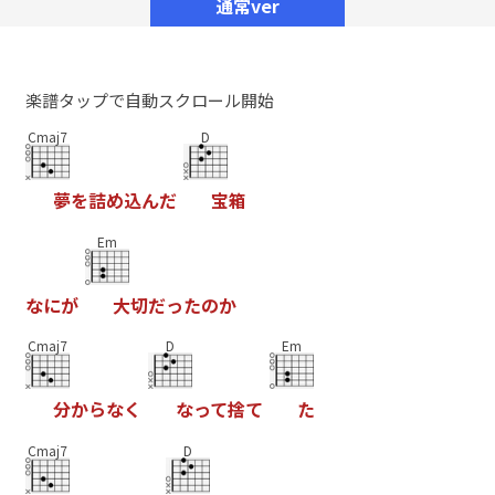
通常ver
楽譜タップで自動スクロール開始
Cmaj7
D
夢
を
詰
め
込
ん
だ
宝
箱
Em
な
に
が
大
切
だ
っ
た
の
か
Cmaj7
D
Em
分
か
ら
な
く
な
っ
て
捨
て
た
Cmaj7
D