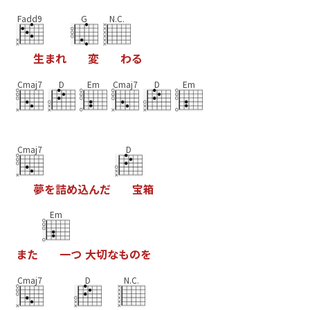
Fadd9
G
N.C.
生
ま
れ
変
わ
る
Cmaj7
D
Em
Cmaj7
D
Em
Cmaj7
D
夢
を
詰
め
込
ん
だ
宝
箱
Em
ま
た
一
つ
大
切
な
も
の
を
Cmaj7
D
N.C.