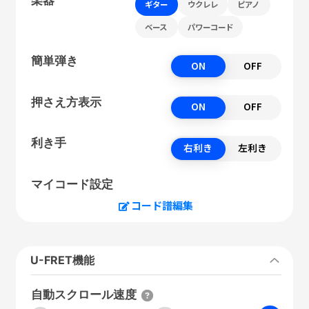
ギター
ウクレレ
ピアノ
ベース
パワーコード
簡単弾き
ON
OFF
押さえ方表示
ON
OFF
利き手
右利き
左利き
マイコード設定
コード譜編集
U-FRET機能
自動スクロール速度