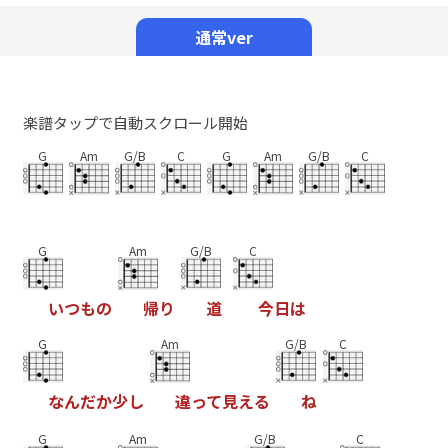
Mute
通常ver
楽譜タップで自動スクロール開始
G
Am
G/B
C
G
Am
G/B
C
G
Am
G/B
C
い
つ
も
の
帰
り
道
今
日
は
G
Am
G/B
C
な
ん
だ
か
少
し
違
っ
て
見
え
る
ね
G
Am
G/B
C