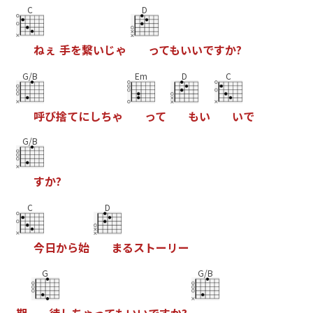
C
D
ね
ぇ
手
を
繋
い
じ
ゃ
っ
て
も
い
い
で
す
か
?
G/B
Em
D
C
呼
び
捨
て
に
し
ち
ゃ
っ
て
も
い
い
で
G/B
す
か
?
C
D
今
日
か
ら
始
ま
る
ス
ト
ー
リ
ー
G
G/B
期
待
し
ち
ゃ
っ
て
も
い
い
で
す
か
?