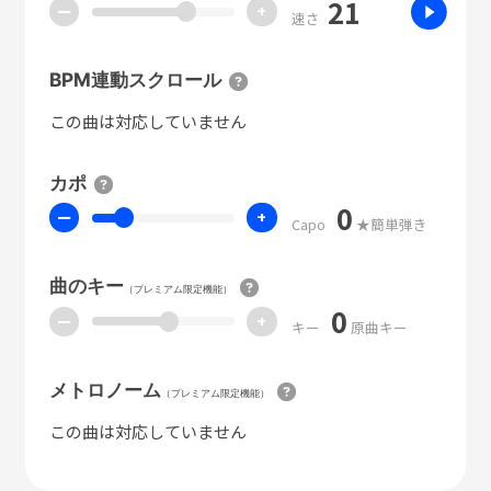
21
ー
+
速さ
BPM連動スクロール
この曲は対応していません
カポ
0
ー
+
Capo
★簡単弾き
曲のキー
（プレミアム限定機能）
0
ー
+
キー
原曲キー
メトロノーム
（プレミアム限定機能）
この曲は対応していません