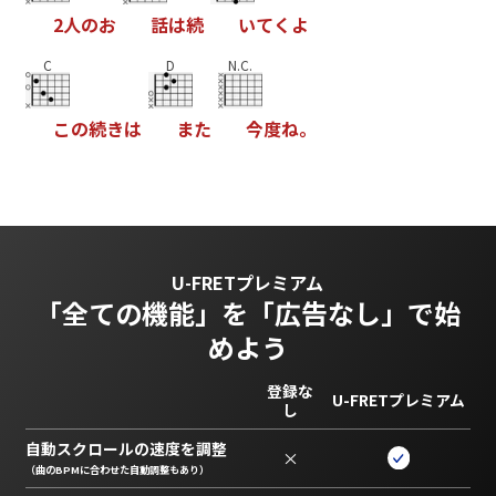
2
人
の
お
話
は
続
い
て
く
よ
C
D
N.C.
こ
の
続
き
は
ま
た
今
度
ね
。
U-FRETプレミアム
「全ての機能」を
「広告なし」で始
めよう
登録な
U-FRETプレミアム
し
自動スクロールの速度を調整
×
（曲のBPMに合わせた自動調整もあり）