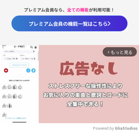
プレミアム会員なら、
全ての機能
が利用可能！
プレミアム会員の機能一覧はこちら
もっと見る
arrow_forward_ios
Powered by 
GliaStudios