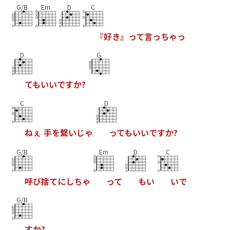
G/B
Em
D
C
『
好
き
』
っ
て
言
っ
ち
ゃ
っ
D
G
て
も
い
い
で
す
か
?
C
D
ね
ぇ
手
を
繋
い
じ
ゃ
っ
て
も
い
い
で
す
か
?
G/B
Em
D
C
呼
び
捨
て
に
し
ち
ゃ
っ
て
も
い
い
で
G/B
す
か
?