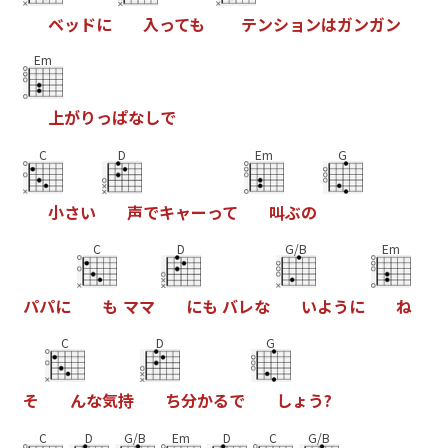
ベ
ッ
ド
に
入
っ
て
も
テ
ン
シ
ョ
ン
は
ガ
ン
ガ
ン
Em
上
が
り
っ
ぱ
な
し
で
C
D
Em
G
小
さ
い
声
で
キ
ャ
ー
っ
て
叫
ぶ
の
C
D
G/B
Em
パ
パ
に
も
マ
マ
に
も
バ
レ
な
い
よ
う
に
ね
C
D
G
そ
ん
な
気
持
ち
分
か
る
で
し
ょ
う
?
C
D
G/B
Em
D
C
G/B