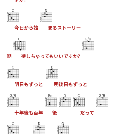
C
D
今
日
か
ら
始
ま
る
ス
ト
ー
リ
ー
G
G/B
期
待
し
ち
ゃ
っ
て
も
い
い
で
す
か
?
C
D
明
日
も
ず
っ
と
明
後
日
も
ず
っ
と
G/B
Em
D
C
G/B
十
年
後
も
百
年
後
だ
っ
て
C
D
G