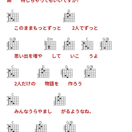
C
D
こ
の
ま
ま
も
っ
と
ず
っ
と
2
人
で
ず
っ
と
G/B
Em
D
C
G/B
思
い
出
を
増
や
し
て
い
こ
う
よ
C
D
G
G/B
2
人
だ
け
の
物
語
を
作
ろ
う
C
D
み
ん
な
う
ら
や
ま
し
が
る
よ
う
な
ね
。
C
D
G/B