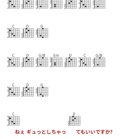
C
D
G
C
D
G/B
Em
D
C
G/B
C
D
G
C
D
ね
ぇ
ギ
ュ
っ
と
し
ち
ゃ
っ
て
も
い
い
で
す
か
?