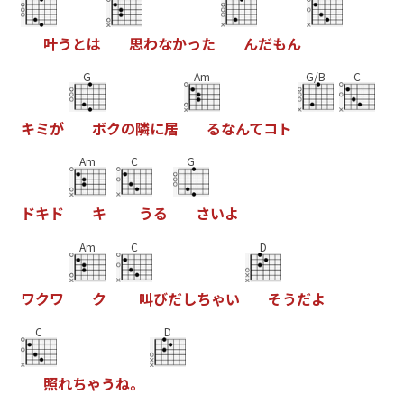
叶
う
と
は
思
わ
な
か
っ
た
ん
だ
も
ん
G
Am
G/B
C
キ
ミ
が
ボ
ク
の
隣
に
居
る
な
ん
て
コ
ト
Am
C
G
ド
キ
ド
キ
う
る
さ
い
よ
Am
C
D
ワ
ク
ワ
ク
叫
び
だ
し
ち
ゃ
い
そ
う
だ
よ
C
D
照
れ
ち
ゃ
う
ね
。