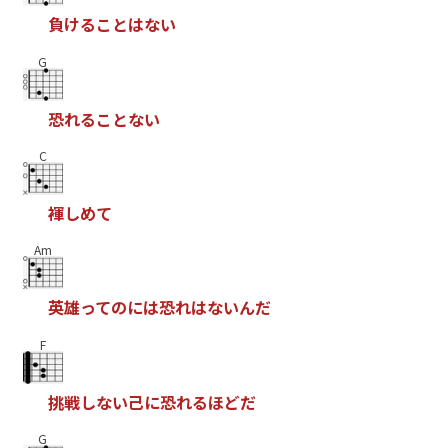
負
け
る
こ
と
は
な
い
G
恐
れ
る
こ
と
な
い
C
褌
し
め
て
Am
英
雄
っ
て
の
に
は
恐
れ
は
な
い
ん
だ
F
挑
戦
し
な
い
己
に
恐
れ
る
ほ
ど
だ
G