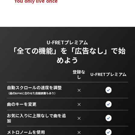
Y
o
u
o
n
l
y
l
i
v
e
o
n
c
e
U-FRETプレミアム
「全ての機能」を
「広告なし」で始
めよう
登録な
U-FRETプレミアム
し
自動スクロールの速度を調整
×
（曲のBPMに合わせた自動調整もあり）
曲のキーを変更
×
お気に入りに上限なしで曲を追
×
加
メトロノームを使用
×