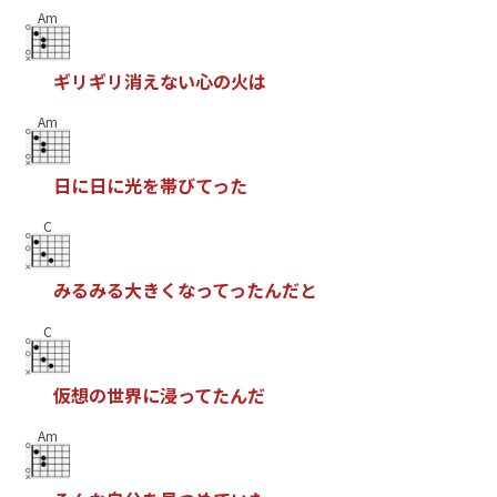
Am
ギ
リ
ギ
リ
消
え
な
い
心
の
火
は
Am
日
に
日
に
光
を
帯
び
て
っ
た
C
み
る
み
る
大
き
く
な
っ
て
っ
た
ん
だ
と
C
仮
想
の
世
界
に
浸
っ
て
た
ん
だ
Am