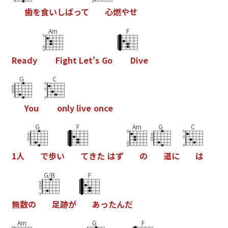
歯
を
食
い
し
ば
っ
て
心
燃
や
せ
Am
F
R
e
a
d
y
F
i
g
h
t
L
e
t
'
s
G
o
D
i
v
e
G
C
Y
o
u
o
n
l
y
l
i
v
e
o
n
c
e
G
F
Am
G
C
1
人
で
歩
い
て
き
た
は
ず
の
道
に
は
G/B
F
無
数
の
足
跡
が
あ
っ
た
ん
だ
Am
G
F