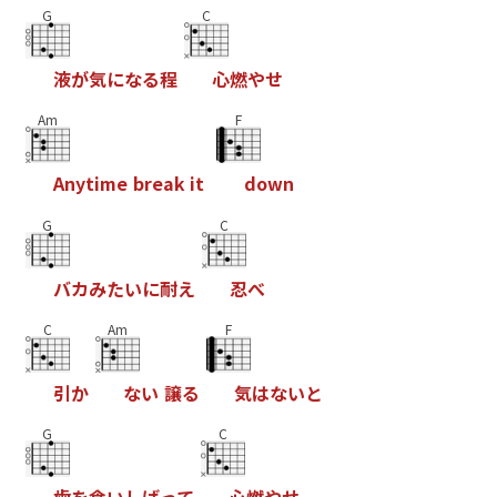
G
C
液
が
気
に
な
る
程
心
燃
や
せ
Am
F
A
n
y
t
i
m
e
b
r
e
a
k
i
t
d
o
w
n
G
C
バ
カ
み
た
い
に
耐
え
忍
べ
C
Am
F
引
か
な
い
譲
る
気
は
な
い
と
G
C