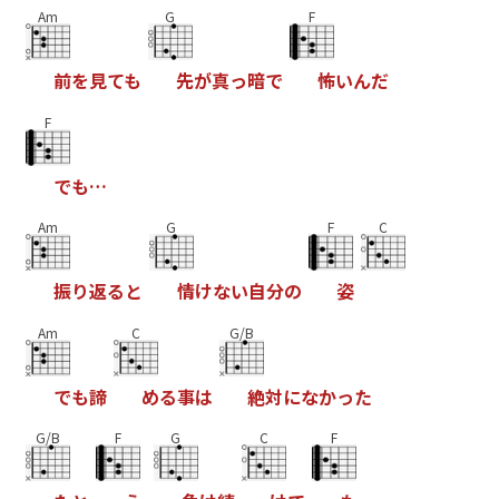
Am
G
F
前
を
見
て
も
先
が
真
っ
暗
で
怖
い
ん
だ
F
で
も
…
Am
G
F
C
振
り
返
る
と
情
け
な
い
自
分
の
姿
Am
C
G/B
で
も
諦
め
る
事
は
絶
対
に
な
か
っ
た
G/B
F
G
C
F