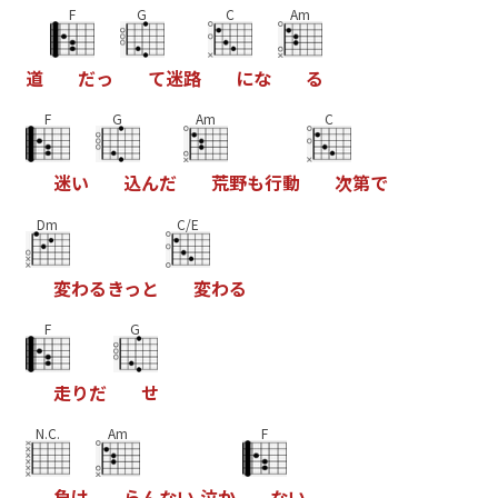
F
G
C
Am
道
だ
っ
て
迷
路
に
な
る
F
G
Am
C
迷
い
込
ん
だ
荒
野
も
行
動
次
第
で
Dm
C/E
変
わ
る
き
っ
と
変
わ
る
F
G
走
り
だ
せ
N.C.
Am
F
負
け
ら
ん
な
い
泣
か
な
い