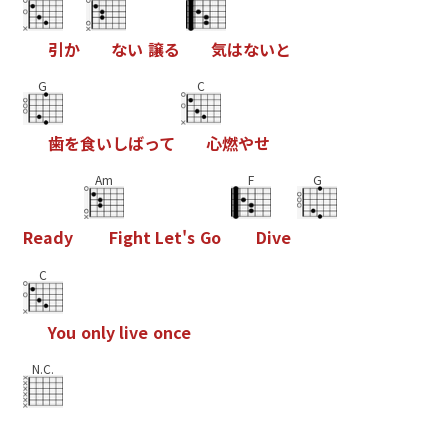
引
か
な
い
譲
る
気
は
な
い
と
G
C
歯
を
食
い
し
ば
っ
て
心
燃
や
せ
Am
F
G
R
e
a
d
y
F
i
g
h
t
L
e
t
'
s
G
o
D
i
v
e
C
Y
o
u
o
n
l
y
l
i
v
e
o
n
c
e
N.C.