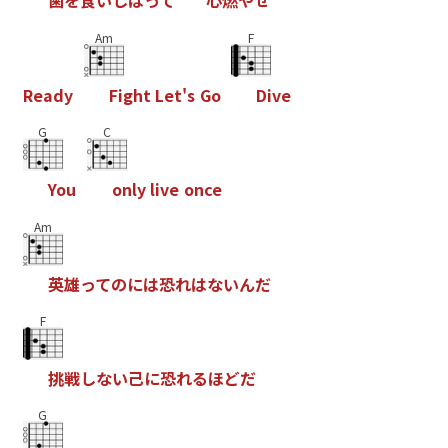
歯
を
食
い
し
ば
っ
て
心
燃
や
せ
Am
F
R
e
a
d
y
F
i
g
h
t
L
e
t
'
s
G
o
D
i
v
e
G
C
Y
o
u
o
n
l
y
l
i
v
e
o
n
c
e
Am
英
雄
っ
て
の
に
は
恐
れ
は
な
い
ん
だ
F
挑
戦
し
な
い
己
に
恐
れ
る
ほ
ど
だ
G