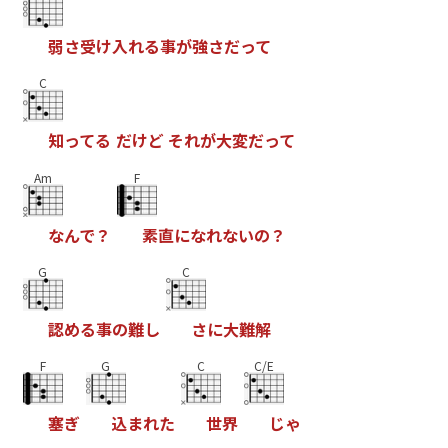
弱
さ
受
け
入
れ
る
事
が
強
さ
だ
っ
て
C
知
っ
て
る
だ
け
ど
そ
れ
が
大
変
だ
っ
て
Am
F
な
ん
で
？
素
直
に
な
れ
な
い
の
？
G
C
認
め
る
事
の
難
し
さ
に
大
難
解
F
G
C
C/E
塞
ぎ
込
ま
れ
た
世
界
じ
ゃ