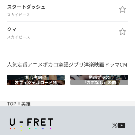
スタートダッシュ
スカイピース
クマ
スカイピース
人気
定番
アニメ
ボカロ
童謡
ジブリ
洋楽
映画
ドラマ
CM
初心者向け
動画プラス
オフィシャル
コード譜
「カポなし」の曲
TOP
英雄