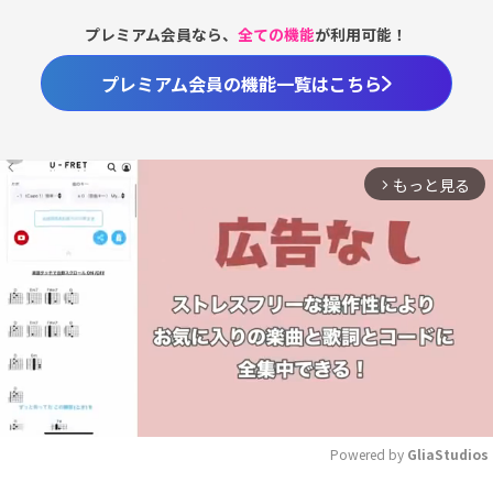
プレミアム会員なら、
全ての機能
が利用可能！
プレミアム会員の機能一覧はこちら
もっと見る
arrow_forward_ios
Powered by 
GliaStudios