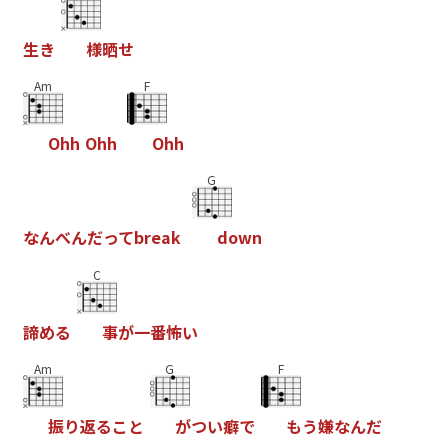
生
き
様
晒
せ
Am
F
O
h
h
O
h
h
O
h
h
G
な
ん
べ
ん
だ
っ
て
b
r
e
a
k
d
o
w
n
C
諦
め
る
事
が
一
番
怖
い
Am
G
F
振
り
返
る
こ
と
が
つ
い
癖
で
も
う
嫌
な
ん
だ