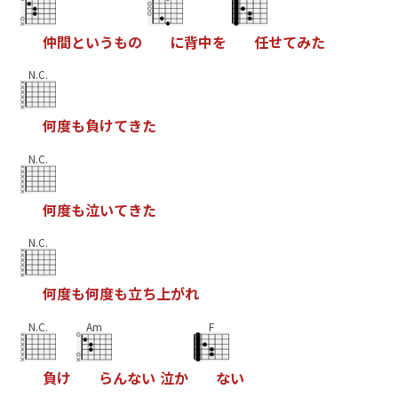
仲
間
と
い
う
も
の
に
背
中
を
任
せ
て
み
た
N.C.
何
度
も
負
け
て
き
た
N.C.
何
度
も
泣
い
て
き
た
N.C.
何
度
も
何
度
も
立
ち
上
が
れ
N.C.
Am
F
負
け
ら
ん
な
い
泣
か
な
い