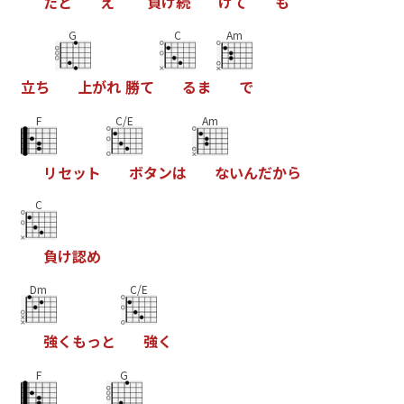
た
と
え
負
け
続
け
て
も
G
C
Am
立
ち
上
が
れ
勝
て
る
ま
で
F
C/E
Am
リ
セ
ッ
ト
ボ
タ
ン
は
な
い
ん
だ
か
ら
C
負
け
認
め
Dm
C/E
強
く
も
っ
と
強
く
F
G