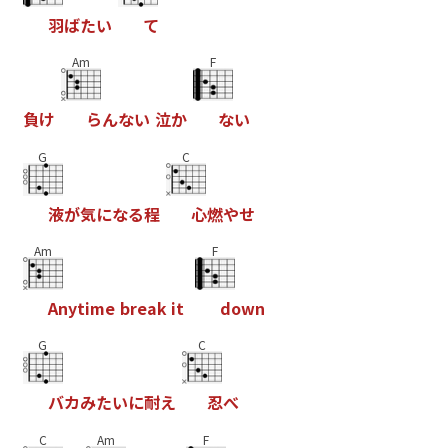
羽
ば
た
い
て
Am
F
負
け
ら
ん
な
い
泣
か
な
い
G
C
液
が
気
に
な
る
程
心
燃
や
せ
Am
F
A
n
y
t
i
m
e
b
r
e
a
k
i
t
d
o
w
n
G
C
バ
カ
み
た
い
に
耐
え
忍
べ
C
Am
F