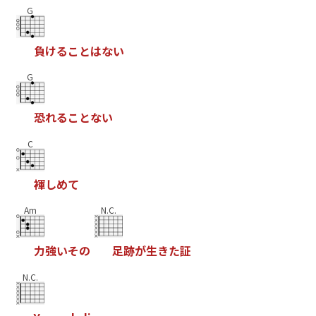
G
負
け
る
こ
と
は
な
い
G
恐
れ
る
こ
と
な
い
C
褌
し
め
て
Am
N.C.
力
強
い
そ
の
足
跡
が
生
き
た
証
N.C.