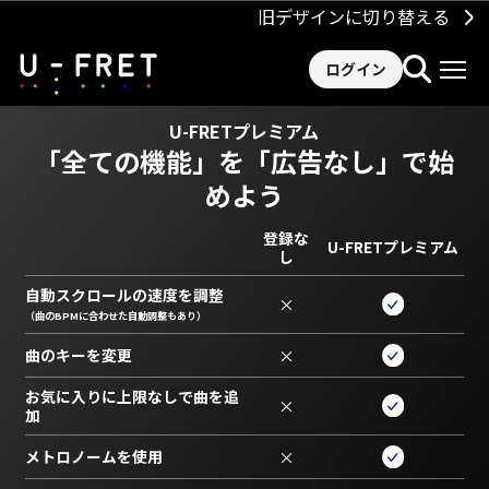
旧デザインに切り替える
ログイン
U-FRETプレミアム
「全ての機能」を
「広告なし」で始
めよう
登録な
U-FRETプレミアム
し
自動スクロールの速度を調整
×
（曲のBPMに合わせた自動調整もあり）
曲のキーを変更
×
お気に入りに上限なしで曲を追
×
加
メトロノームを使用
×