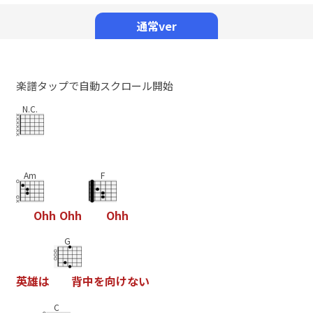
Mute
通常ver
楽譜タップで自動スクロール開始
N.C.
Am
F
O
h
h
O
h
h
O
h
h
G
英
雄
は
背
中
を
向
け
な
い
C