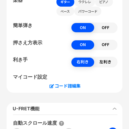
ギター
ウクレレ
ピアノ
ベース
パワーコード
簡単弾き
ON
OFF
押さえ方表示
ON
OFF
利き手
右利き
左利き
マイコード設定
コード譜編集
U-FRET機能
自動スクロール速度