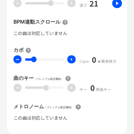
21
ー
+
速さ
BPM連動スクロール
この曲は対応していません
カポ
0
ー
+
Capo
★簡単弾き
曲のキー
（プレミアム限定機能）
0
ー
+
キー
原曲キー
メトロノーム
（プレミアム限定機能）
この曲は対応していません