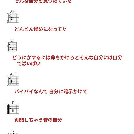
そ
ん
な
自
分
を
見
つ
め
て
い
た
Am
ど
ん
ど
ん
惨
め
に
な
っ
て
た
C
ど
う
に
か
す
る
に
は
命
を
か
け
ろ
と
そ
ん
な
自
分
に
は
自
分
で
ば
い
ば
い
Am
バ
イ
バ
イ
な
ん
て
自
分
に
暗
示
か
け
て
F
再
開
し
ち
ゃ
う
昔
の
自
分
G