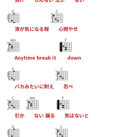
G
C
液
が
気
に
な
る
程
心
燃
や
せ
Am
F
A
n
y
t
i
m
e
b
r
e
a
k
i
t
d
o
w
n
G
C
バ
カ
み
た
い
に
耐
え
忍
べ
C
Am
F
引
か
な
い
譲
る
気
は
な
い
と
G
C