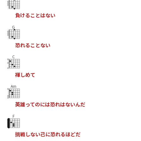
負
け
る
こ
と
は
な
い
G
恐
れ
る
こ
と
な
い
C
褌
し
め
て
Am
英
雄
っ
て
の
に
は
恐
れ
は
な
い
ん
だ
F
挑
戦
し
な
い
己
に
恐
れ
る
ほ
ど
だ