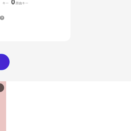
0
キー
原曲キー