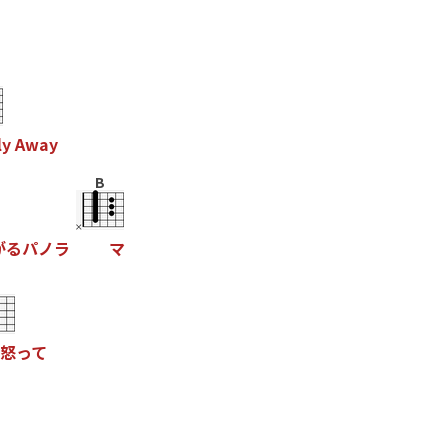
l
y
A
w
a
y
B
が
る
パ
ノ
ラ
マ
怒
っ
て