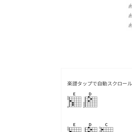
楽譜タップで自動スクロー
E
D
E
D
C