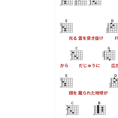
E
D
光
る
雲
を
突
き
抜
け
F
C
G
か
ら
だ
じ
ゅ
う
に
広
E
D
顔
を
蹴
ら
れ
た
地
球
が
C
B