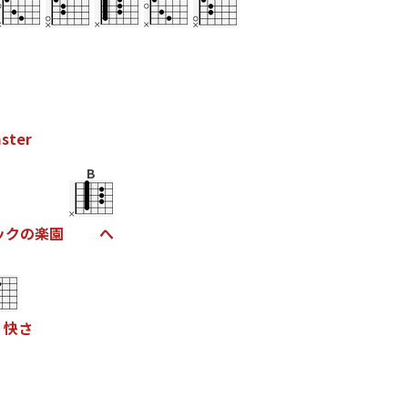
a
s
t
e
r
B
ッ
ク
の
楽
園
へ
快
さ