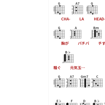
G
A7
G
C
H
A
-
L
A
H
E
A
D
G
A
Bm
胸
が
パ
チ
パ
チ
B♭
騒
ぐ
元
気
玉
…
G
A7
Gm7
C
E♭
F
D
B♭