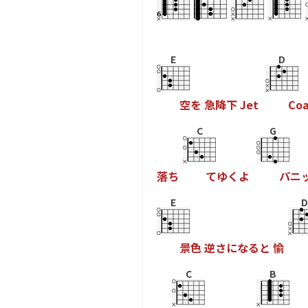
E
D
空
を
急
降
下
J
e
t
C
o
C
G
落
ち
て
ゆ
く
よ
パ
ニ
E
D
景
色
逆
さ
に
な
る
と
愉
C
B