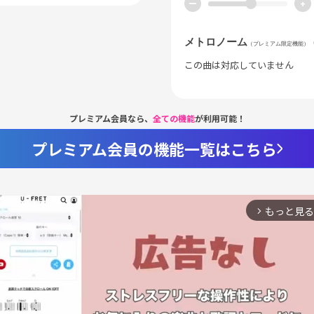
ー
+
メトロノーム
（プレミアム限定機能）
この曲は対応していません
プレミアム会員なら、
全ての機能
が利用可能！
プレミアム会員の機能一覧はこちら
もっと見る
arrow_forward_ios