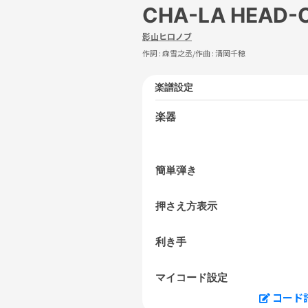
CHA-LA HEAD-
影山ヒロノブ
作詞 :
森雪之丞
/作曲 :
清岡千穂
楽譜設定
楽器
簡単弾き
押さえ方表示
利き手
マイコード設定
コード