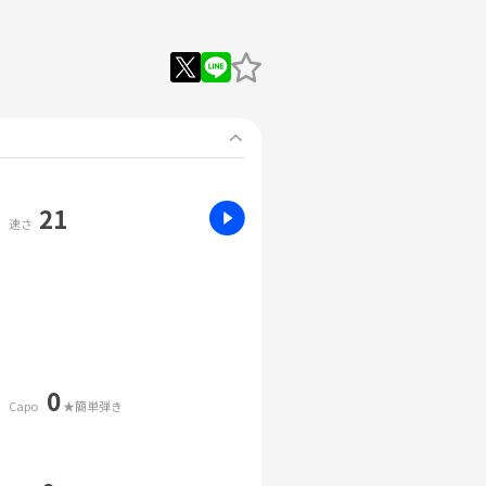
21
速さ
0
Capo
★簡単弾き