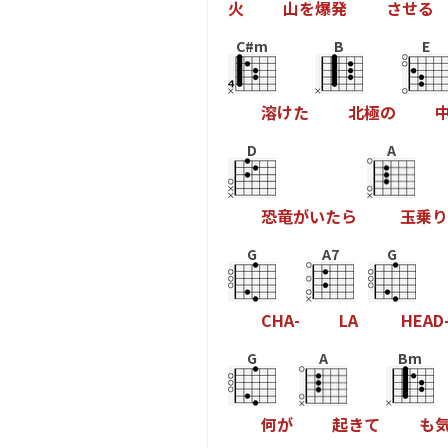
火
山
を
爆
発
さ
せ
る
C#m
B
E
溶
け
た
北
極
の
D
A
恐
竜
が
い
た
ら
玉
乗
り
G
A7
G
C
H
A
-
L
A
H
E
A
D
G
A
Bm
何
が
起
き
て
も