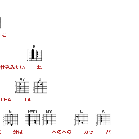
中
に
B
仕
込
み
た
い
ね
A7
D
-
C
H
A
-
L
A
G
F#m
Em
C
A
気
分
は
へ
の
へ
の
カ
ッ
パ