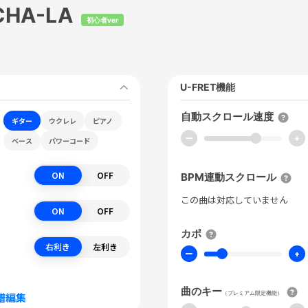
CHA-LA
初心者ver
U-FRET機能
自動スクロール速度
ギター
ウクレレ
ピアノ
ー
+
ベース
パワーコード
ON
OFF
BPM連動スクロール
この曲は対応していません
ON
OFF
カポ
右利き
左利き
ー
+
曲のキー
（プレミアム限定機能）
譜編集