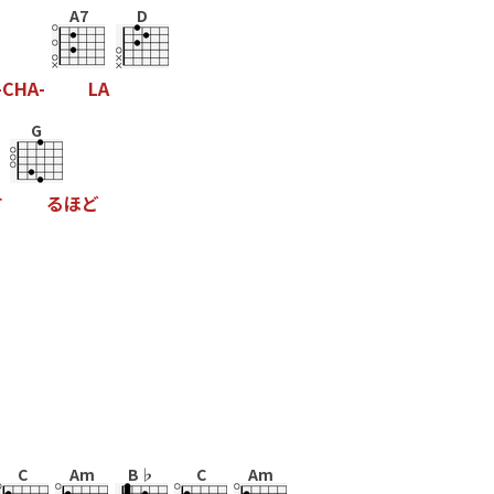
A7
D
-
C
H
A
-
L
A
G
す
る
ほ
ど
C
Am
B♭
C
Am