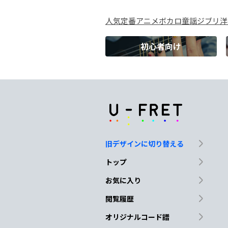
人気
定番
アニメ
ボカロ
童謡
ジブリ
洋
僕達
はた
だ別れを
初心者向け
Cmaj7
D
ありもし
ない日常
と少
Cmaj7
D
このま
ま時
間が止まれ
旧デザインに切り替える
Cmaj7
D
トップ
かけがえ
のない日常
と
お気に入り
閲覧履歴
Cmaj7
D
Em
オリジナルコード譜