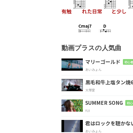
有触
れた日常
と少し
Cmaj7
D
このま
ま世
界が終われ
動画プラスの人気曲
Cmaj7
D
E
マリーゴールド
初心者
あいみょん
飾ら
ない日常
と安ら
黒毛和牛上塩タン焼6
Cmaj7
D
E
大塚愛
僕達
の時
間はどこま
SUMMER SONG
初心
YUI
Cmaj7
D
Em7
G
君はロックを聴かな
あいみょん