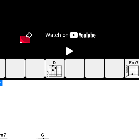
D
Em7
す
m7
G