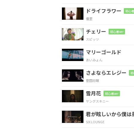
ドライフラワー
初心者
Cmaj7
D
Em7
G
優里
チェリー
初心者ver
スピッツ
Cmaj7
D
マリーゴールド
片道
切符を手
に街を抜
あいみょん
さよならエレジー
Cmaj7
D
E
初
菅田将暉
誰も知
らな
い場所を
雪月花
初心者ver
ヤングスキニー
Cmaj7
D
君が眩しいから僕は
星を消
したネ
オンと夜
SIX LOUNGE
Cmaj7
D
Em