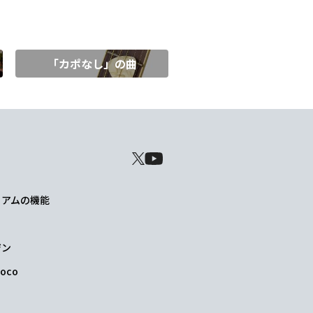
「カポなし」の曲
レミアムの機能
ジン
oco