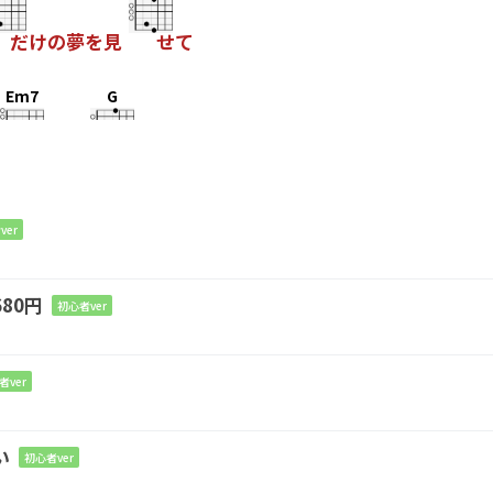
だけの夢を見
せて
Em7
G
ば良い
のに
m7
G
ver
かな夢を見
せて
80円
初心者ver
m7
G
で続
くのだろう
者ver
い
初心者ver