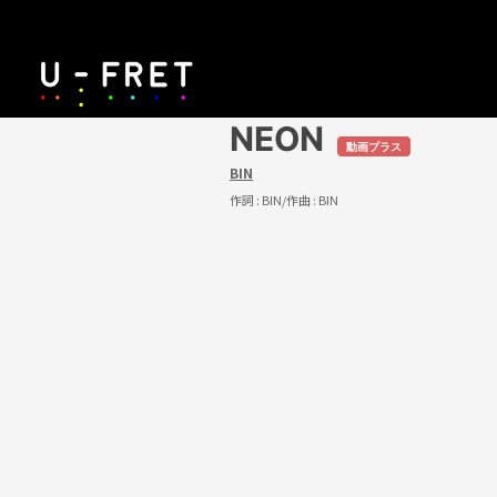
NEON
動画プラス
BIN
作詞 :
BIN
/作曲 :
BIN
U