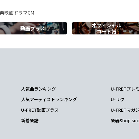
楽
映画
ドラマ
CM
告げた
オフィシャル
動画プラス
コード譜
Em7
G
し
だけの夢を見
せて
Em7
G
ば良い
のに
人気曲ランキング
U-FRETプ
Em7
G
人気アーティストランキング
U-リク
安ら
かな夢を見
せて
U-FRET動画プラス
U-FRETマガ
新着楽譜
楽器Shop soc
7
G