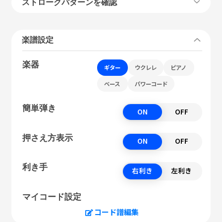
ストロークパターンを確認
楽譜設定
楽器
ギター
ウクレレ
ピアノ
ベース
パワーコード
簡単弾き
ON
OFF
押さえ方表示
ON
OFF
利き手
右利き
左利き
マイコード設定
コード譜編集