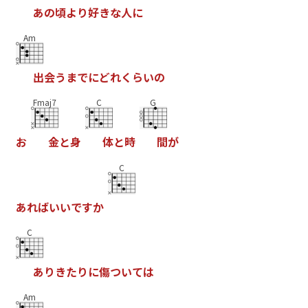
あ
の
頃
よ
り
好
き
な
人
に
Am
出
会
う
ま
で
に
ど
れ
く
ら
い
の
Fmaj7
C
G
お
金
と
身
体
と
時
間
が
C
あ
れ
ば
い
い
で
す
か
C
あ
り
き
た
り
に
傷
つ
い
て
は
Am