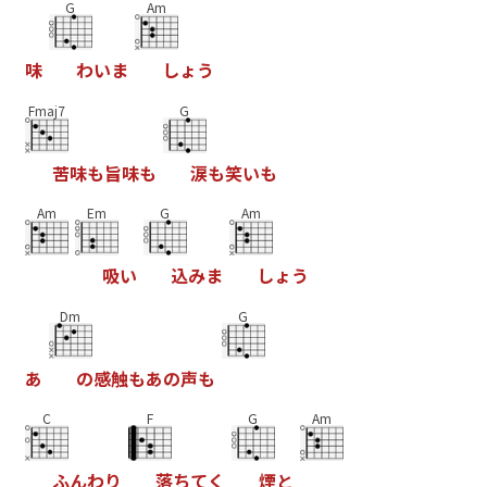
G
Am
味
わ
い
ま
し
ょ
う
Fmaj7
G
苦
味
も
旨
味
も
涙
も
笑
い
も
Am
Em
G
Am
吸
い
込
み
ま
し
ょ
う
Dm
G
あ
の
感
触
も
あ
の
声
も
C
F
G
Am
ふ
ん
わ
り
落
ち
て
く
煙
と