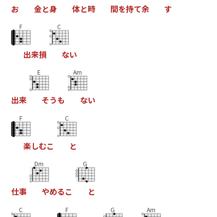
お
金
と
身
体
と
時
間
を
持
て
余
す
F
C
出
来
損
な
い
E
Am
出
来
そ
う
も
な
い
F
C
楽
し
む
こ
と
Dm
G
仕
事
や
め
る
こ
と
C
F
G
Am