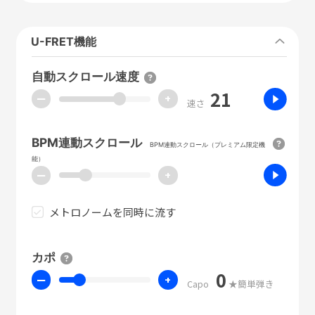
U-FRET機能
自動スクロール速度
21
ー
+
速さ
BPM連動スクロール
BPM連動スクロール（プレミアム限定機
能）
ー
+
メトロノームを同時に流す
カポ
0
ー
+
Capo
★簡単弾き