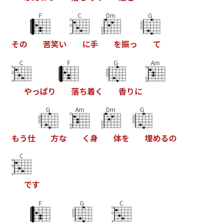
F
C
Dm
G
そ
の
苦
笑
い
に
手
を
振
っ
て
C
F
G
Am
や
っ
ぱ
り
落
ち
着
く
香
り
に
G
Am
Dm
G
も
う
仕
方
な
く
身
体
を
埋
め
る
の
C
で
す
F
G
C