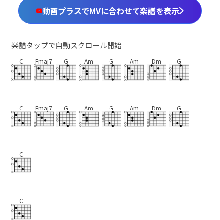
動画プラスでMVに合わせて楽譜を表示
楽譜タップで自動スクロール開始
C
Fmaj7
G
Am
G
Am
Dm
G
C
Fmaj7
G
Am
G
Am
Dm
G
C
C