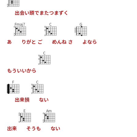
出
会
い
頭
で
ま
た
つ
ま
ず
く
Fmaj7
C
G
あ
り
が
と
ご
め
ん
ね
さ
よ
な
ら
C
も
う
い
い
か
ら
F
C
出
来
損
な
い
E
Am
出
来
そ
う
も
な
い