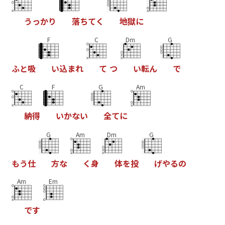
う
っ
か
り
落
ち
て
く
地
獄
に
F
C
Dm
G
ふ
と
吸
い
込
ま
れ
て
つ
い
転
ん
で
C
F
G
Am
納
得
い
か
な
い
全
て
に
G
Am
Dm
G
も
う
仕
方
な
く
身
体
を
投
げ
や
る
の
Am
Em
で
す