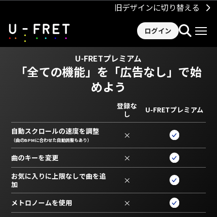
旧デザインに切り替える
ログイン
U-FRETプレミアム
「全ての機能」を
「広告なし」で始
めよう
登録な
U-FRETプレミアム
し
自動スクロールの速度を調整
×
（曲のBPMに合わせた自動調整もあり）
曲のキーを変更
×
お気に入りに上限なしで曲を追
×
加
メトロノームを使用
×