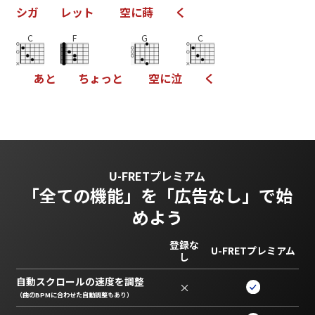
シ
ガ
レ
ッ
ト
空
に
蒔
く
C
F
G
C
あ
と
ち
ょ
っ
と
空
に
泣
く
U-FRETプレミアム
「全ての機能」を
「広告なし」で始
めよう
登録な
U-FRETプレミアム
し
自動スクロールの速度を調整
×
（曲のBPMに合わせた自動調整もあり）