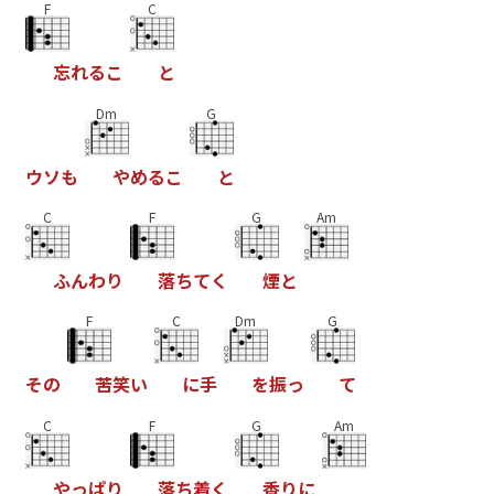
F
C
忘
れ
る
こ
と
Dm
G
ウ
ソ
も
や
め
る
こ
と
C
F
G
Am
ふ
ん
わ
り
落
ち
て
く
煙
と
F
C
Dm
G
そ
の
苦
笑
い
に
手
を
振
っ
て
C
F
G
Am
や
っ
ぱ
り
落
ち
着
く
香
り
に