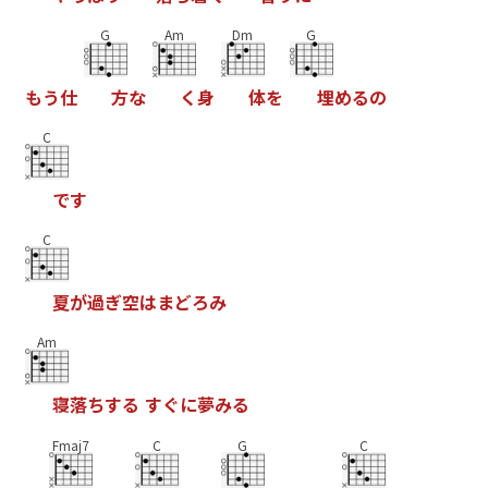
G
Am
Dm
G
も
う
仕
方
な
く
身
体
を
埋
め
る
の
C
で
す
C
夏
が
過
ぎ
空
は
ま
ど
ろ
み
Am
寝
落
ち
す
る
す
ぐ
に
夢
み
る
Fmaj7
C
G
C