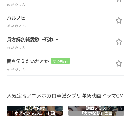
あいみょん
ハルノヒ
あいみょん
貴方解剖純愛歌～死ね～
あいみょん
愛を伝えたいだとか
初心者ver
あいみょん
人気
定番
アニメ
ボカロ
童謡
ジブリ
洋楽
映画
ドラマ
CM
初心者向け
動画プラス
オフィシャル
コード譜
「カポなし」の曲