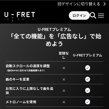
旧デザインに切り替える
ログイン
U-FRETプレミアム
「全ての機能」を
「広告なし」で始
めよう
登録な
U-FRETプレミアム
し
自動スクロールの速度を調整
×
（曲のBPMに合わせた自動調整もあり）
曲のキーを変更
×
お気に入りに上限なしで曲を追
×
加
メトロノームを使用
×