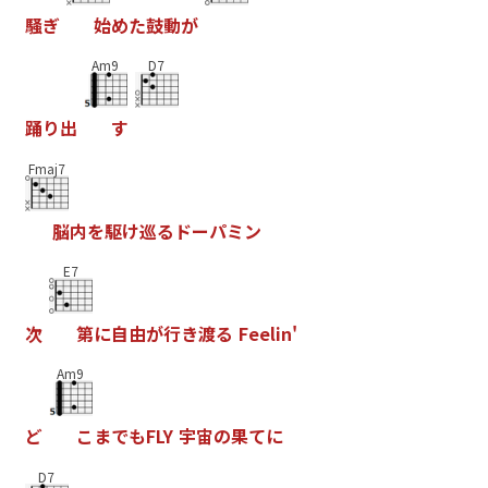
騒
ぎ
始
め
た
鼓
動
が
Am9
D7
踊
り
出
す
Fmaj7
脳
内
を
駆
け
巡
る
ド
ー
パ
ミ
ン
E7
次
第
に
自
由
が
行
き
渡
る
F
e
e
l
i
n
'
Am9
ど
こ
ま
で
も
F
L
Y
宇
宙
の
果
て
に
D7