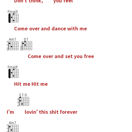
D
o
n
'
t
t
h
i
n
k
,
y
o
u
f
e
e
l
Fmaj9
C
o
m
e
o
v
e
r
a
n
d
d
a
n
c
e
w
i
t
h
m
e
Am7
D7
C
o
m
e
o
v
e
r
a
n
d
s
e
t
y
o
u
f
r
e
e
Fmaj9
H
i
t
m
e
H
i
t
m
e
E7-9
I
'
m
l
o
v
i
n
'
t
h
i
s
s
h
i
t
f
o
r
e
v
e
r
Am7