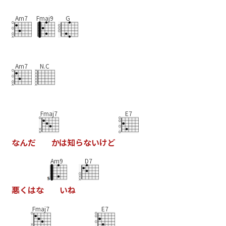
Am7
Fmaj9
G
Am7
N.C
Fmaj7
E7
な
ん
だ
か
は
知
ら
な
い
け
ど
Am9
D7
悪
く
は
な
い
ね
Fmaj7
E7