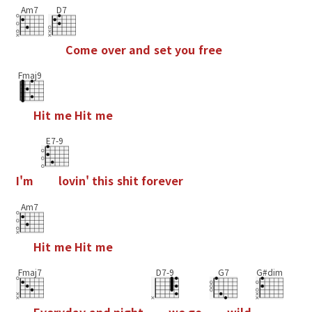
Am7
D7
C
o
m
e
o
v
e
r
a
n
d
s
e
t
y
o
u
f
r
e
e
Fmaj9
H
i
t
m
e
H
i
t
m
e
E7-9
I
'
m
l
o
v
i
n
'
t
h
i
s
s
h
i
t
f
o
r
e
v
e
r
Am7
H
i
t
m
e
H
i
t
m
e
Fmaj7
D7-9
G7
G#dim