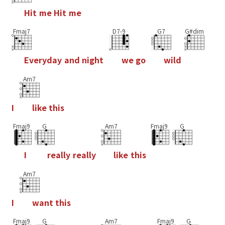
H
i
t
m
e
H
i
t
m
e
Fmaj7
D7-9
G7
G#dim
E
v
e
r
y
d
a
y
a
n
d
n
i
g
h
t
w
e
g
o
w
i
l
d
Am7
I
l
i
k
e
t
h
i
s
Fmaj9
G
Am7
Fmaj9
G
I
r
e
a
l
l
y
r
e
a
l
l
y
l
i
k
e
t
h
i
s
Am7
I
w
a
n
t
t
h
i
s
Fmaj9
G
Am7
Fmaj9
G