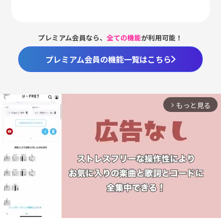
プレミアム会員なら、
全ての機能
が利用可能！
プレミアム会員の機能一覧はこちら
もっと見る
arrow_forward_ios