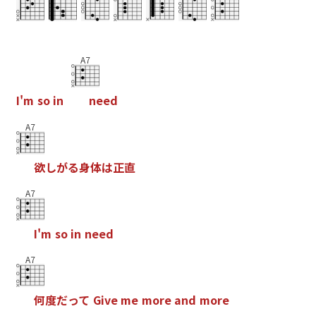
A7
I
'
m
s
o
i
n
n
e
e
d
A7
欲
し
が
る
身
体
は
正
直
A7
I
'
m
s
o
i
n
n
e
e
d
A7
何
度
だ
っ
て
G
i
v
e
m
e
m
o
r
e
a
n
d
m
o
r
e