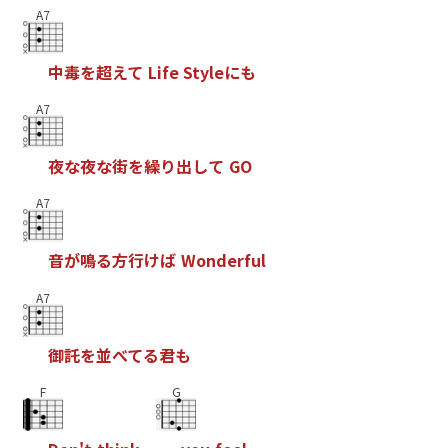
A7
中
毒
を
超
え
て
L
i
f
e
S
t
y
l
e
に
も
A7
夜
な
夜
な
街
を
繰
り
出
し
て
G
O
A7
音
が
鳴
る
方
行
け
ば
W
o
n
d
e
r
f
u
l
A7
御
託
を
並
べ
て
る
君
も
F
G