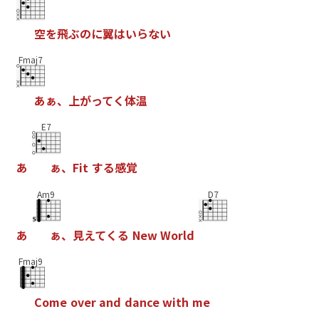
空
を
飛
ぶ
の
に
翼
は
い
ら
な
い
Fmaj7
あ
ぁ
、
上
が
っ
て
く
体
温
E7
あ
ぁ
、
F
i
t
す
る
感
覚
Am9
D7
あ
ぁ
、
見
え
て
く
る
N
e
w
W
o
r
l
d
Fmaj9
C
o
m
e
o
v
e
r
a
n
d
d
a
n
c
e
w
i
t
h
m
e