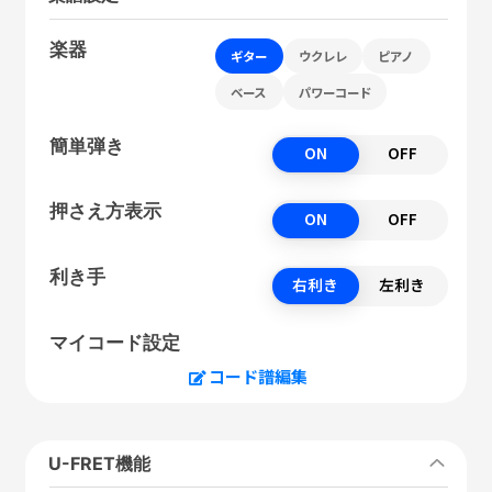
楽器
ギター
ウクレレ
ピアノ
ベース
パワーコード
簡単弾き
ON
OFF
押さえ方表示
ON
OFF
利き手
右利き
左利き
マイコード設定
コード譜編集
U-FRET機能