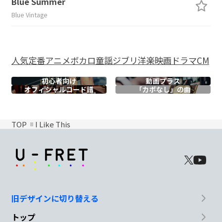
Blue Summer
Blue Vintage
人気
定番
アニメ
ボカロ
童謡
ジブリ
洋楽
映画
ドラマ
CM
初心者向け
動画プラス
オフィシャル
コード譜
「カポなし」の曲
TOP
I Like This
旧デザインに切り替える
トップ