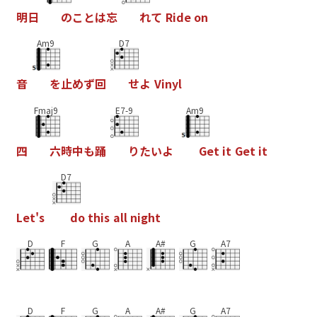
明
日
の
こ
と
は
忘
れ
て
R
i
d
e
o
n
Am9
D7
音
を
止
め
ず
回
せ
よ
V
i
n
y
l
Fmaj9
E7-9
Am9
四
六
時
中
も
踊
り
た
い
よ
G
e
t
i
t
G
e
t
i
t
D7
L
e
t
'
s
d
o
t
h
i
s
a
l
l
n
i
g
h
t
D
F
G
A
A#
G
A7
D
F
G
A
A#
G
A7