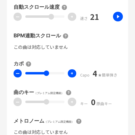
自動スクロール速度
21
ー
+
速さ
BPM連動スクロール
この曲は対応していません
カポ
4
ー
+
Capo
★簡単弾き
曲のキー
（プレミアム限定機能）
0
ー
+
キー
原曲キー
メトロノーム
（プレミアム限定機能）
この曲は対応していません