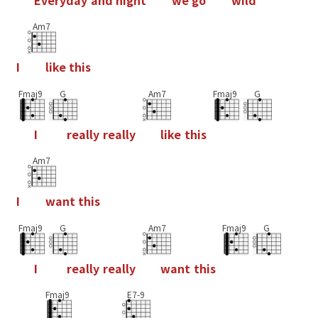
E
v
e
r
y
d
a
y
a
n
d
n
i
g
h
t
w
e
g
o
w
i
l
d
Am7
I
l
i
k
e
t
h
i
s
Fmaj9
G
Am7
Fmaj9
G
I
r
e
a
l
l
y
r
e
a
l
l
y
l
i
k
e
t
h
i
s
Am7
I
w
a
n
t
t
h
i
s
Fmaj9
G
Am7
Fmaj9
G
I
r
e
a
l
l
y
r
e
a
l
l
y
w
a
n
t
t
h
i
s
Fmaj9
E7-9