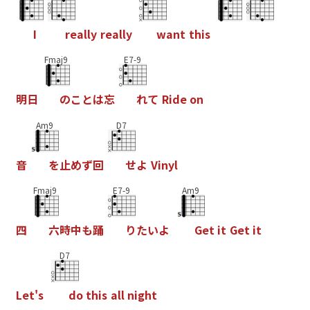
I
r
e
a
l
l
y
r
e
a
l
l
y
w
a
n
t
t
h
i
s
Fmaj9
E7-9
明
日
の
こ
と
は
忘
れ
て
R
i
d
e
o
n
Am9
D7
音
を
止
め
ず
回
せ
よ
V
i
n
y
l
Fmaj9
E7-9
Am9
四
六
時
中
も
踊
り
た
い
よ
G
e
t
i
t
G
e
t
i
t
D7
L
e
t
'
s
d
o
t
h
i
s
a
l
l
n
i
g
h
t