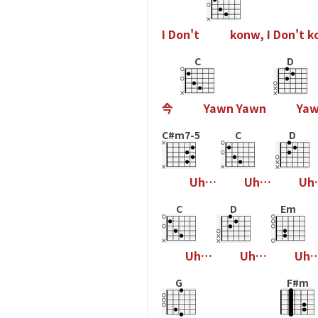
I
D
o
n
'
t
k
o
n
w
,
I
D
o
n
'
t
k
C
D
今
Y
a
w
n
Y
a
w
n
Y
a
C#m7-5
C
D
U
h
…
U
h
…
U
h
C
D
Em
U
h
…
U
h
…
U
h
G
F#m