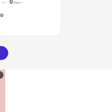
0
キー
原曲キー