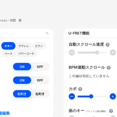
Shimada・和田 颯
U-FRET機能
自動スクロール速度
ギター
ウクレレ
ピアノ
ー
+
ベース
パワーコード
ON
OFF
BPM連動スクロール
この曲は対応していません
ON
OFF
カポ
右利き
左利き
ー
+
曲のキー
（プレミアム限定機能）
譜編集