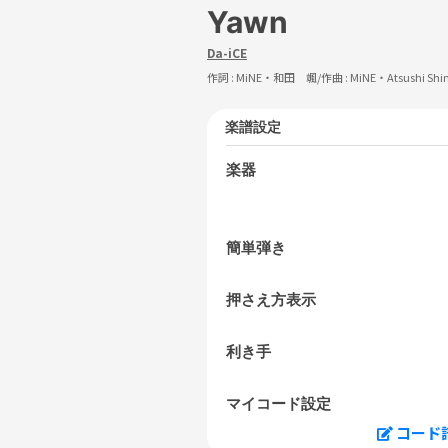
Yawn
Da-iCE
作詞 :
MiNE・和田 颯
/作曲 :
MiNE・Atsushi 
楽譜設定
楽器
簡単弾き
押さえ方表示
利き手
マイコード設定
コード