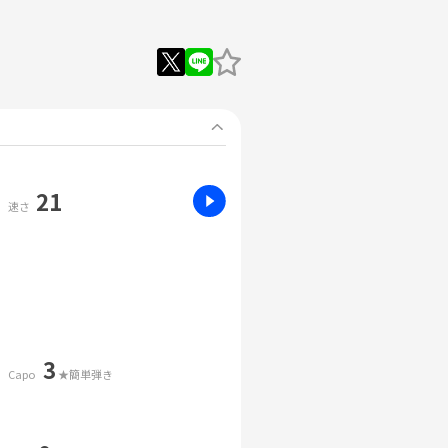
21
速さ
3
Capo
★簡単弾き