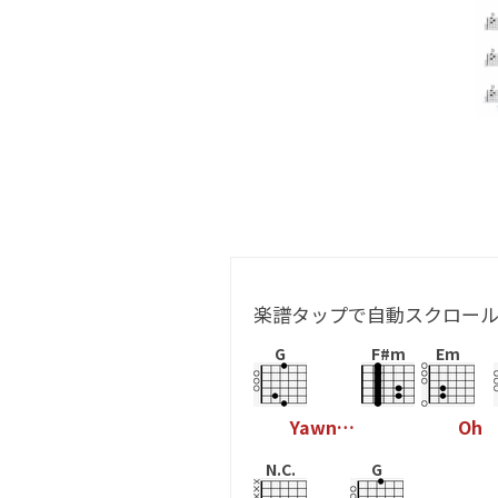
楽譜タップで自動スクロー
G
F#m
Em
Y
a
w
n
…
O
h
N.C.
G