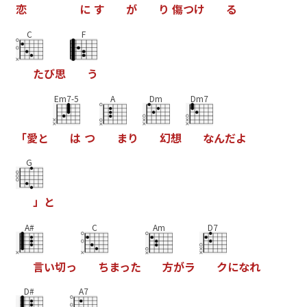
恋
に
す
が
り
傷
つ
け
る
C
F
た
び
思
う
Em7-5
A
Dm
Dm7
「
愛
と
は
つ
ま
り
幻
想
な
ん
だ
よ
G
」
と
A#
C
Am
D7
言
い
切
っ
ち
ま
っ
た
方
が
ラ
ク
に
な
れ
D#
A7