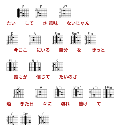
F
E
A7
た
い
し
て
さ
意
味
な
い
じ
ゃ
ん
D
A
Bm
Bm7
Em
今
こ
こ
に
い
る
自
分
を
き
っ
と
F#m
Gm
C
誰
も
が
信
じ
て
た
い
の
さ
D
A
Bm
Bm7
Em
F#m
過
ぎ
た
日
々
に
別
れ
告
げ
て
G
Gm
C