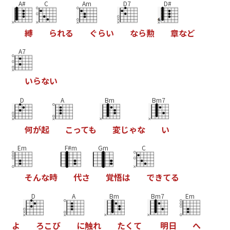
A#
C
Am
D7
D#
縛
ら
れ
る
ぐ
ら
い
な
ら
勲
章
な
ど
A7
い
ら
な
い
D
A
Bm
Bm7
何
が
起
こ
っ
て
も
変
じ
ゃ
な
い
Em
F#m
Gm
C
そ
ん
な
時
代
さ
覚
悟
は
で
き
て
る
D
A
Bm
Bm7
Em
よ
ろ
こ
び
に
触
れ
た
く
て
明
日
へ