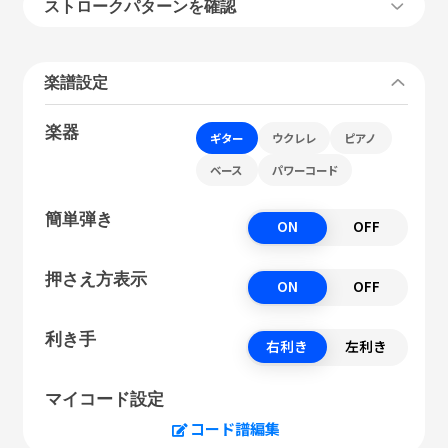
ストロークパターンを確認
楽譜設定
楽器
ギター
ウクレレ
ピアノ
ベース
パワーコード
簡単弾き
ON
OFF
押さえ方表示
ON
OFF
利き手
右利き
左利き
マイコード設定
コード譜編集