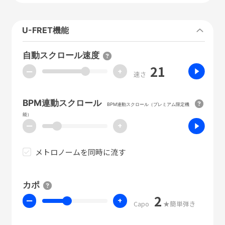
U-FRET機能
自動スクロール速度
21
ー
+
速さ
BPM連動スクロール
BPM連動スクロール（プレミアム限定機
能）
ー
+
メトロノームを同時に流す
カポ
2
ー
+
Capo
★簡単弾き