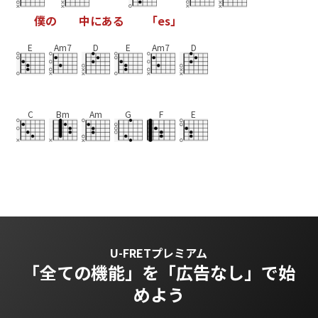
僕
の
中
に
あ
る
「
e
s
」
E
Am7
D
E
Am7
D
C
Bm
Am
G
F
E
U-FRETプレミアム
「全ての機能」を
「広告なし」で始
めよう