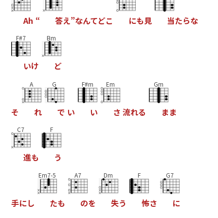
A
h
“
答
え
”
な
ん
て
ど
こ
に
も
見
当
た
ら
な
F#7
Bm
い
け
ど
A
G
F#m
Em
Gm
そ
れ
で
い
い
さ
流
れ
る
ま
ま
C7
F
進
も
う
Em7-5
A7
Dm
F
G7
手
に
し
た
も
の
を
失
う
怖
さ
に