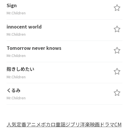
Sign
Mr.Children
innocent world
Mr.Children
Tomorrow never knows
Mr.Children
抱きしめたい
Mr.Children
くるみ
Mr.Children
人気
定番
アニメ
ボカロ
童謡
ジブリ
洋楽
映画
ドラマ
CM