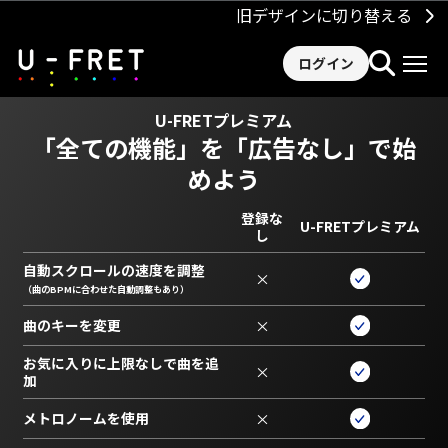
旧デザインに切り替える
ログイン
U-FRETプレミアム
「全ての機能」を
「広告なし」で始
めよう
登録な
U-FRETプレミアム
し
自動スクロールの速度を調整
×
（曲のBPMに合わせた自動調整もあり）
曲のキーを変更
×
お気に入りに上限なしで曲を追
×
加
メトロノームを使用
×