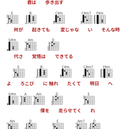
君
は
歩
き
出
す
E
B
C#m
C#m7
F#m
何
が
起
き
て
も
変
じ
ゃ
な
い
そ
ん
な
時
G#m
Am
D
代
さ
覚
悟
は
で
き
て
る
E
B
C#m
C#m7
F#m
よ
ろ
こ
び
に
触
れ
た
く
て
明
日
へ
G#m
A
Am
D
E
僕
を
走
ら
せ
て
く
れ
Am
D
E
Am7
D