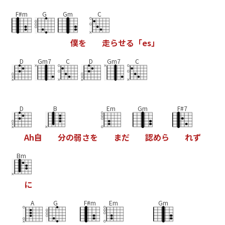
F#m
G
Gm
C
僕
を
走
ら
せ
る
「
e
s
」
D
Gm7
C
D
Gm7
C
D
B
Em
Gm
F#7
A
h
自
分
の
弱
さ
を
ま
だ
認
め
ら
れ
ず
Bm
に
A
G
F#m
Em
Gm