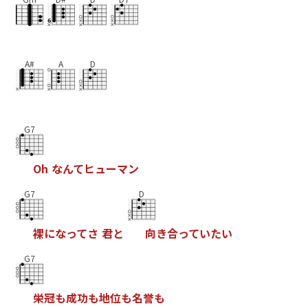
A#
A
D
G7
O
h
な
ん
て
ヒ
ュ
ー
マ
ン
G7
D
裸
に
な
っ
て
さ
君
と
向
き
合
っ
て
い
た
い
G7
栄
冠
も
成
功
も
地
位
も
名
誉
も