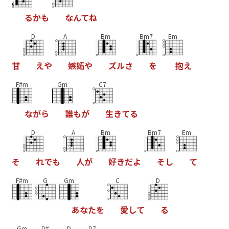
る
か
も
な
ん
て
ね
D
A
Bm
Bm7
Em
甘
え
や
嫉
妬
や
ズ
ル
さ
を
抱
え
F#m
Gm
C7
な
が
ら
誰
も
が
生
き
て
る
D
A
Bm
Bm7
Em
そ
れ
で
も
人
が
好
き
だ
よ
そ
し
て
F#m
G
Gm
C
D
あ
な
た
を
愛
し
て
る
Gm
D#
D
D7