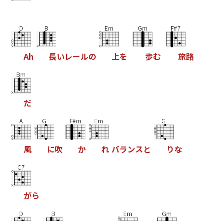
D
B
Em
Gm
F#7
A
h
長
い
レ
ー
ル
の
上
を
歩
む
旅
路
Bm
だ
A
G
F#m
Em
G
風
に
吹
か
れ
バ
ラ
ン
ス
と
り
な
C7
が
ら
D
B
Em
Gm