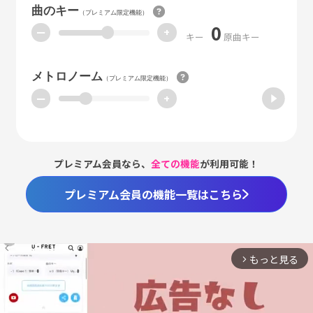
曲のキー
（プレミアム限定機能）
0
ー
+
キー
原曲キー
メトロノーム
（プレミアム限定機能）
ー
+
プレミアム会員なら、
全ての機能
が利用可能！
プレミアム会員の機能一覧はこちら
もっと見る
arrow_forward_ios