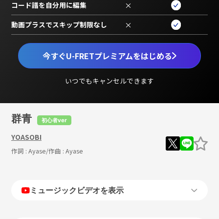
コード譜を自分用に編集
×
動画プラスでスキップ制限なし
×
今すぐU-FRETプレミアムをはじめる
いつでもキャンセルできます
群青
初心者ver
YOASOBI
作詞 :
Ayase
/作曲 :
Ayase
ミュージックビデオを表示