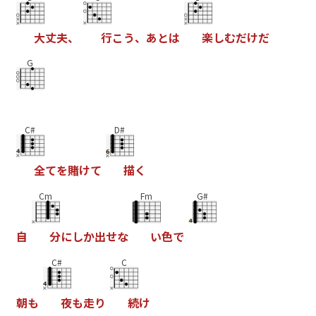
大
丈
夫
、
行
こ
う
、
あ
と
は
楽
し
む
だ
け
だ
G
C#
D#
全
て
を
賭
け
て
描
く
Cm
Fm
G#
自
分
に
し
か
出
せ
な
い
色
で
C#
C
朝
も
夜
も
走
り
続
け