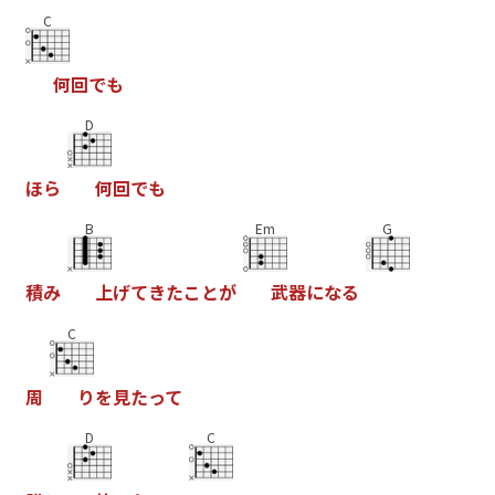
C
何
回
で
も
D
ほ
ら
何
回
で
も
B
Em
G
積
み
上
げ
て
き
た
こ
と
が
武
器
に
な
る
C
周
り
を
見
た
っ
て
D
C