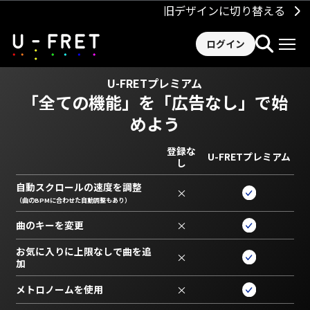
旧デザインに切り替える
ログイン
U-FRETプレミアム
「全ての機能」を
「広告なし」で始
めよう
登録な
U-FRETプレミアム
し
自動スクロールの速度を調整
×
（曲のBPMに合わせた自動調整もあり）
曲のキーを変更
×
お気に入りに上限なしで曲を追
×
加
メトロノームを使用
×