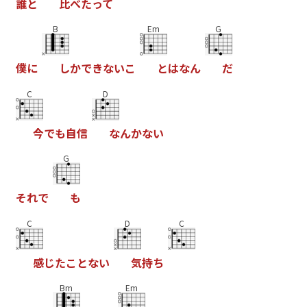
誰
と
比
べ
た
っ
て
B
Em
G
僕
に
し
か
で
き
な
い
こ
と
は
な
ん
だ
C
D
今
で
も
自
信
な
ん
か
な
い
G
そ
れ
で
も
C
D
C
感
じ
た
こ
と
な
い
気
持
ち
Bm
Em