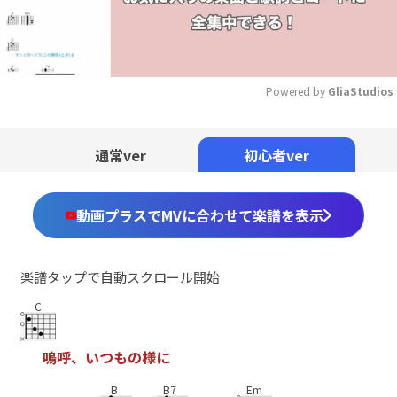
Powered by 
GliaStudios
Mute
通常ver
初心者ver
動画プラスでMVに合わせて楽譜を表示
楽譜タップで自動スクロール開始
C
嗚
呼
、
い
つ
も
の
様
に
B
B7
Em