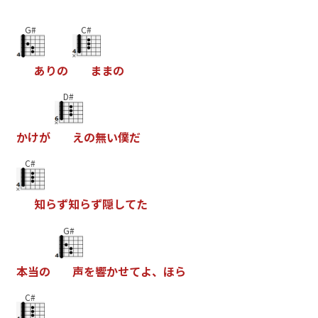
G#
C#
あ
り
の
ま
ま
の
D#
か
け
が
え
の
無
い
僕
だ
C#
知
ら
ず
知
ら
ず
隠
し
て
た
G#
本
当
の
声
を
響
か
せ
て
よ
、
ほ
ら
C#