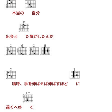
本
当
の
自
分
D
出
会
え
た
気
が
し
た
ん
だ
C
G
C
B
C
B
嗚
呼
、
手
を
伸
ば
せ
ば
伸
ば
す
ほ
ど
に
Em
遠
く
へ
ゆ
く