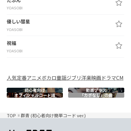
YOASOBI
優しい彗星
YOASOBI
祝福
YOASOBI
人気
定番
アニメ
ボカロ
童謡
ジブリ
洋楽
映画
ドラマ
CM
初心者向け
動画プラス
オフィシャル
コード譜
「カポなし」の曲
TOP
群青 (初心者向け簡単コード ver.)