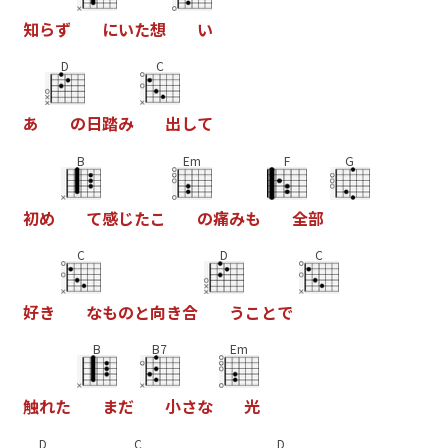
知
ら
ず
に
い
た
想
い
D
C
あ
の
日
踏
み
出
し
て
B
Em
F
G
初
め
て
感
じ
た
こ
の
痛
み
も
全
部
C
D
C
好
き
な
も
の
と
向
き
合
う
こ
と
で
B
B7
Em
触
れ
た
ま
だ
小
さ
な
光
D
C
D