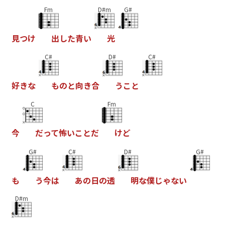
Fm
D#m
G#
見
つ
け
出
し
た
青
い
光
C#
D#
C#
好
き
な
も
の
と
向
き
合
う
こ
と
C
Fm
今
だ
っ
て
怖
い
こ
と
だ
け
ど
G#
C#
D#
G#
も
う
今
は
あ
の
日
の
透
明
な
僕
じ
ゃ
な
い
D#m