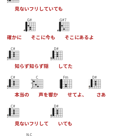
見
な
い
フ
リ
し
て
い
て
も
G#
G#7
確
か
に
そ
こ
に
今
も
そ
こ
に
あ
る
よ
C#
D#
知
ら
ず
知
ら
ず
隠
し
て
た
C#
C
Fm
D#
本
当
の
声
を
響
か
せ
て
よ
、
さ
あ
C#
D#
見
な
い
フ
リ
し
て
い
て
も
N.C