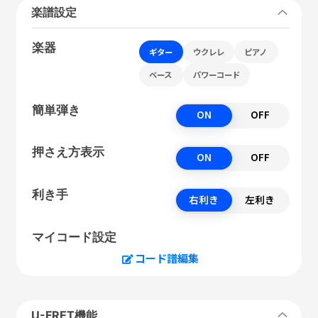
楽譜設定
楽器
ギター
ウクレレ
ピアノ
ベース
パワーコード
簡単弾き
ON
OFF
押さえ方表示
ON
OFF
利き手
右利き
左利き
マイコード設定
コード譜編集
U-FRET機能