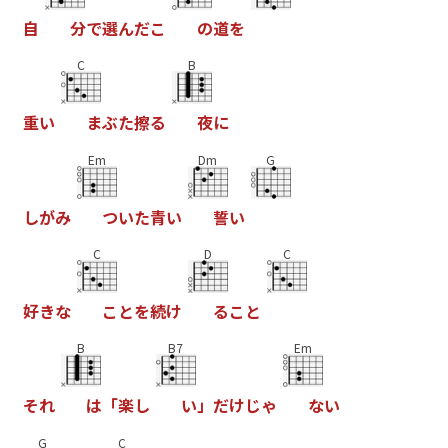
自
分
で
選
ん
だ
こ
の
道
を
C
B
重
い
ま
ぶ
た
擦
る
夜
に
Em
Dm
G
し
が
み
つ
い
た
青
い
誓
い
C
D
C
好
き
な
こ
と
を
続
け
る
こ
と
B
B7
Em
そ
れ
は
「
楽
し
い
」
だ
け
じ
ゃ
な
い
G
C