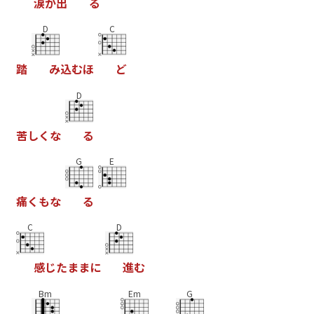
涙
が
出
る
D
C
踏
み
込
む
ほ
ど
D
苦
し
く
な
る
G
E
痛
く
も
な
る
C
D
感
じ
た
ま
ま
に
進
む
Bm
Em
G