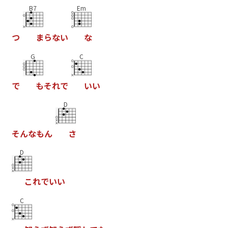
B7
Em
つ
ま
ら
な
い
な
G
C
で
も
そ
れ
で
い
い
D
そ
ん
な
も
ん
さ
D
こ
れ
で
い
い
C