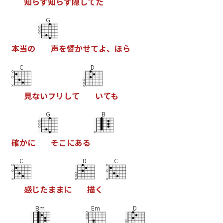
知
ら
ず
知
ら
ず
隠
し
て
た
G
本
当
の
声
を
響
か
せ
て
よ
、
ほ
ら
C
D
見
な
い
フ
リ
し
て
い
て
も
G
B
確
か
に
そ
こ
に
あ
る
C
D
C
感
じ
た
ま
ま
に
描
く
Bm
Em
D