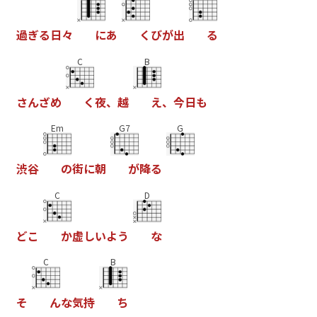
過
ぎ
る
日
々
に
あ
く
び
が
出
る
C
B
さ
ん
ざ
め
く
夜
、
越
え
、
今
日
も
Em
G7
G
渋
谷
の
街
に
朝
が
降
る
C
D
ど
こ
か
虚
し
い
よ
う
な
C
B
そ
ん
な
気
持
ち