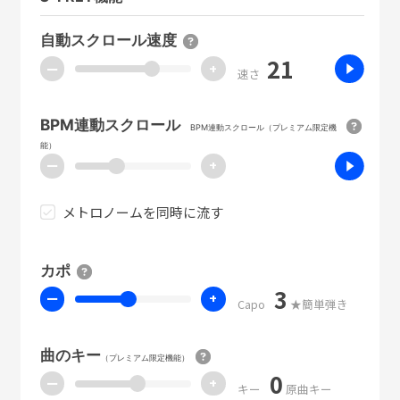
自動スクロール速度
21
ー
+
速さ
BPM連動スクロール
BPM連動スクロール（プレミアム限定機
能）
ー
+
メトロノームを同時に流す
カポ
3
ー
+
Capo
★簡単弾き
曲のキー
（プレミアム限定機能）
0
ー
+
キー
原曲キー