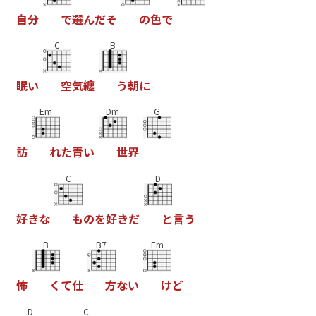
自
分
で
選
ん
だ
そ
の
色
で
C
B
眠
い
空
気
纏
う
朝
に
Em
Dm
G
訪
れ
た
青
い
世
界
C
D
好
き
な
も
の
を
好
き
だ
と
言
う
B
B7
Em
怖
く
て
仕
方
な
い
け
ど
D
C