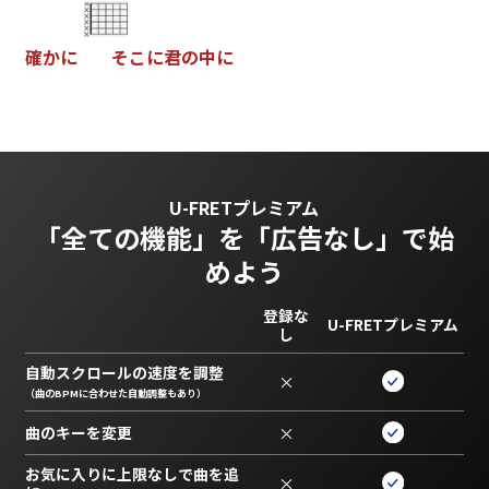
確
か
に
そ
こ
に
君
の
中
に
U-FRETプレミアム
「全ての機能」を
「広告なし」で始
めよう
登録な
U-FRETプレミアム
し
自動スクロールの速度を調整
×
（曲のBPMに合わせた自動調整もあり）
曲のキーを変更
×
お気に入りに上限なしで曲を追
×