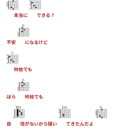
本
当
に
で
き
る
？
D
不
安
に
な
る
け
ど
C
何
枚
で
も
D
ほ
ら
何
枚
で
も
Bm
Em
G
自
信
が
な
い
か
ら
描
い
て
き
た
ん
だ
よ