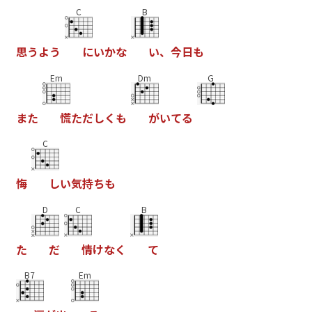
C
B
思
う
よ
う
に
い
か
な
い
、
今
日
も
Em
Dm
G
ま
た
慌
た
だ
し
く
も
が
い
て
る
C
悔
し
い
気
持
ち
も
D
C
B
た
だ
情
け
な
く
て
B7
Em