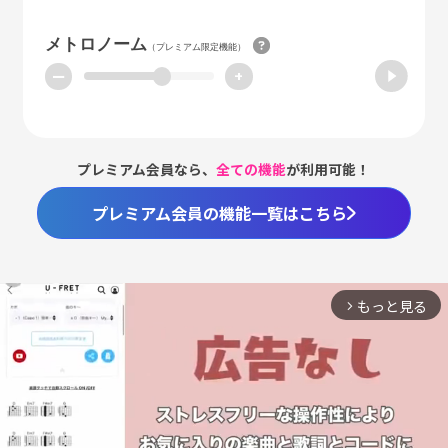
メトロノーム
（プレミアム限定機能）
ー
+
プレミアム会員なら、
全ての機能
が利用可能！
プレミアム会員の機能一覧はこちら
もっと見る
arrow_forward_ios