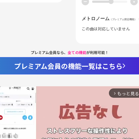
ー
+
メトロノーム
（プレミアム限定機能）
この曲は対応していません
プレミアム会員なら、
全ての機能
が利用可能！
プレミアム会員の機能一覧はこちら
もっと見る
arrow_forward_ios