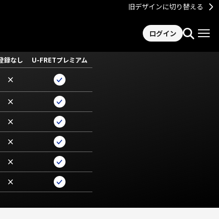
旧デザインに切り替える
ログイン
登録なし
U-FRETプレミアム
×
×
×
×
×
×