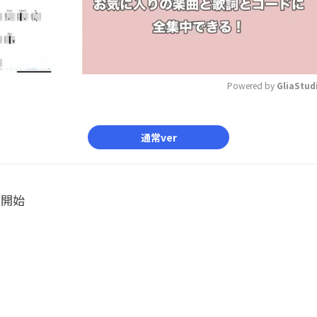
Powered by 
GliaStud
Mute
通常ver
ル開始