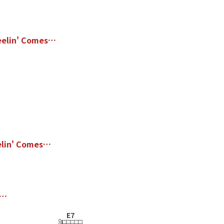
e
e
l
i
n
'
C
o
m
e
s
…
e
l
i
n
'
C
o
m
e
s
…
…
E7