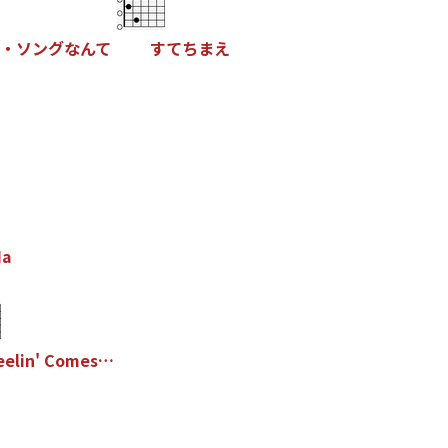
・
ソ
ン
グ
な
ん
て
す
て
ち
ま
え
H
a
e
e
l
i
n
'
C
o
m
e
s
…