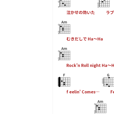
泣
か
せ
の
効
い
た
ラ
ブ
Am
む
き
だ
し
で
H
a
～
H
a
Am
R
o
c
k
'
n
R
o
l
l
n
i
g
h
t
H
a
～
F
G
f
e
e
l
i
n
'
C
o
m
e
s
…
F
Am