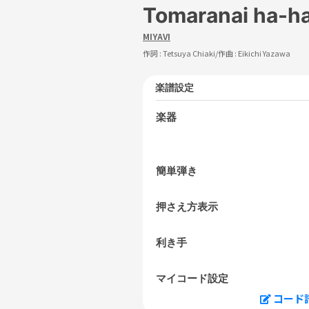
Tomaranai ha-h
MIYAVI
作詞 :
Tetsuya Chiaki
/作曲 :
Eikichi Yazawa
楽譜設定
楽器
簡単弾き
押さえ方表示
利き手
マイコード設定
コード