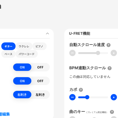
a
U-FRET機能
自動スクロール速度
ギター
ウクレレ
ピアノ
ー
+
ベース
パワーコード
ON
OFF
BPM連動スクロール
この曲は対応していません
ON
OFF
カポ
右利き
左利き
ー
+
曲のキー
（プレミアム限定機能）
譜編集