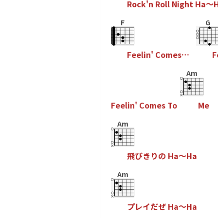
R
o
c
k
'
n
R
o
l
l
N
i
g
h
t
H
a
～
F
G
F
e
e
l
i
n
'
C
o
m
e
s
…
F
Am
F
e
e
l
i
n
'
C
o
m
e
s
T
o
M
e
Am
飛
び
き
り
の
H
a
～
H
a
Am
プ
レ
イ
だ
ぜ
H
a
～
H
a