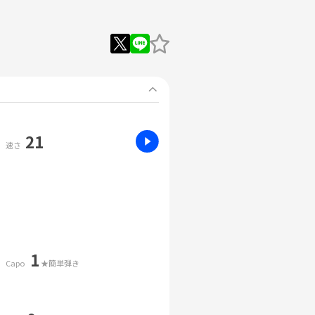
21
速さ
1
Capo
★簡単弾き