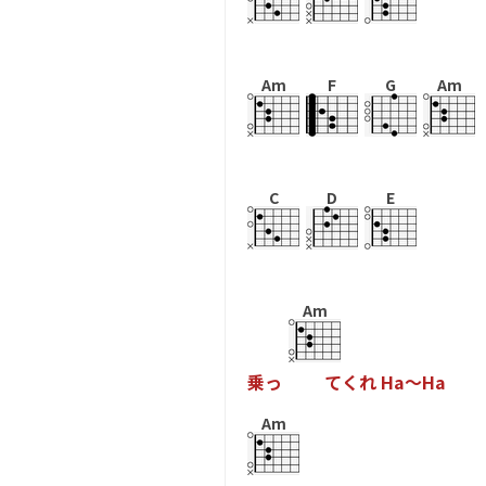
Am
F
G
Am
C
D
E
Am
乗
っ
て
く
れ
H
a
～
H
a
Am