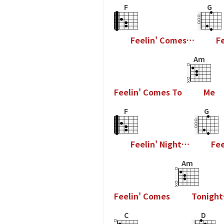
F
G
F
e
e
l
i
n
'
C
o
m
e
s
…
F
Am
F
e
e
l
i
n
'
C
o
m
e
s
T
o
M
e
F
G
F
e
e
l
i
n
'
N
i
g
h
t
…
F
e
Am
F
e
e
l
i
n
'
C
o
m
e
s
T
o
n
i
g
h
t
C
D