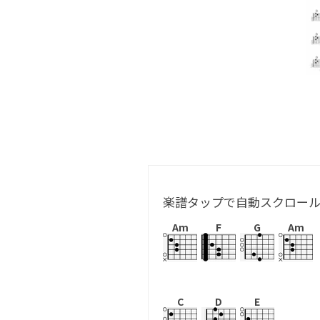
楽譜タップで自動スクロー
Am
F
G
Am
C
D
E