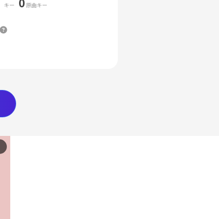
0
キー
原曲キー