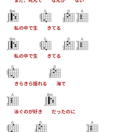
ま
だ
、
死
ん
で
な
ん
か
な
い
Bm
G
D
A
私
の
中
で
生
き
て
る
Bm
G
D
A
私
の
中
で
生
き
て
る
G
D
き
ら
き
ら
揺
れ
る
海
で
A
Bm
泳
ぐ
の
が
好
き
だ
っ
た
の
に
G
D
A