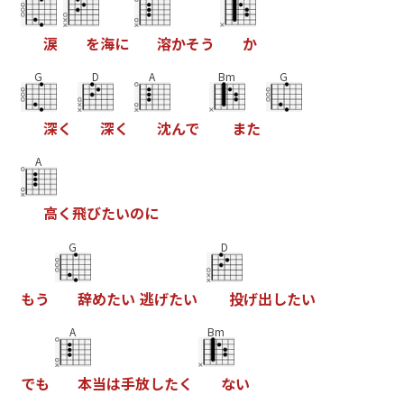
涙
を
海
に
溶
か
そ
う
か
G
D
A
Bm
G
深
く
深
く
沈
ん
で
ま
た
A
高
く
飛
び
た
い
の
に
G
D
も
う
辞
め
た
い
逃
げ
た
い
投
げ
出
し
た
い
A
Bm
で
も
本
当
は
手
放
し
た
く
な
い