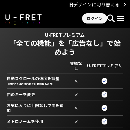
旧デザインに切り替える
ログイン
U-FRETプレミアム
「全ての機能」を
「広告なし」で始
めよう
登録な
U-FRETプレミアム
し
自動スクロールの速度を調整
×
（曲のBPMに合わせた自動調整もあり）
曲のキーを変更
×
お気に入りに上限なしで曲を追
×
加
メトロノームを使用
×