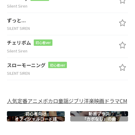
Silent Siren
ずっと...
SILENT SIREN
チェリボム
初心者ver
Silent Siren
スローモーニング
初心者ver
SILENT SIREN
人気
定番
アニメ
ボカロ
童謡
ジブリ
洋楽
映画
ドラマ
CM
初心者向け
動画プラス
オフィシャル
コード譜
「カポなし」の曲