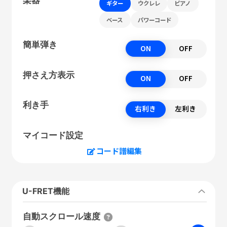
ギター
ウクレレ
ピアノ
ベース
パワーコード
簡単弾き
ON
OFF
押さえ方表示
ON
OFF
利き手
右利き
左利き
マイコード設定
コード譜編集
U-FRET機能
自動スクロール速度