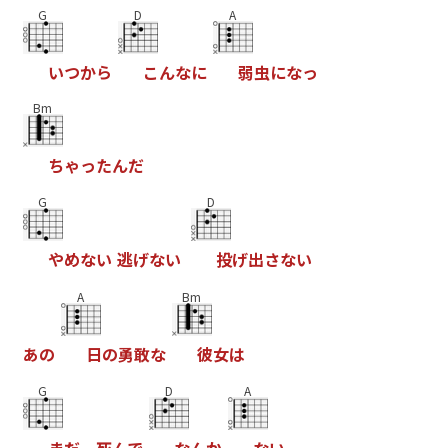
G
D
A
い
つ
か
ら
こ
ん
な
に
弱
虫
に
な
っ
Bm
ち
ゃ
っ
た
ん
だ
G
D
や
め
な
い
逃
げ
な
い
投
げ
出
さ
な
い
A
Bm
あ
の
日
の
勇
敢
な
彼
女
は
G
D
A