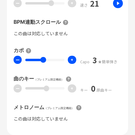
21
ー
+
速さ
BPM連動スクロール
この曲は対応していません
カポ
3
ー
+
Capo
★簡単弾き
曲のキー
（プレミアム限定機能）
0
ー
+
キー
原曲キー
メトロノーム
（プレミアム限定機能）
この曲は対応していません