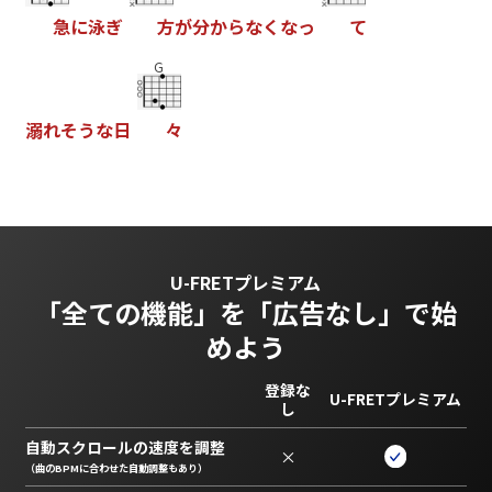
急
に
泳
ぎ
方
が
分
か
ら
な
く
な
っ
て
G
溺
れ
そ
う
な
日
々
U-FRETプレミアム
「全ての機能」を
「広告なし」で始
めよう
登録な
U-FRETプレミアム
し
自動スクロールの速度を調整
×
（曲のBPMに合わせた自動調整もあり）