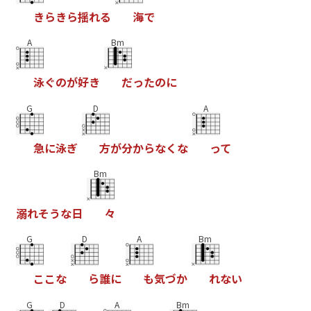
き
ら
き
ら
揺
れ
る
海
で
A
Bm
泳
ぐ
の
が
好
き
だ
っ
た
の
に
G
D
A
急
に
泳
ぎ
方
が
分
か
ら
な
く
な
っ
て
Bm
溺
れ
そ
う
な
日
々
G
D
A
Bm
こ
こ
な
ら
誰
に
も
気
づ
か
れ
な
い
G
D
A
Bm