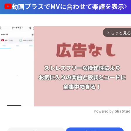
動画プラスでMVに合わせて楽譜を表示
もっと見る
arrow_forward_ios
Powered by 
GliaStud
Mute