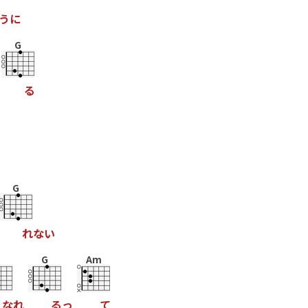
う
に
G
る
G
れ
な
い
G
Am
な
れ
る
っ
て