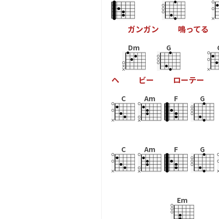
ガ
ン
ガ
ン
鳴
っ
て
る
Dm
G
ヘ
ビ
ー
ロ
ー
テ
ー
C
Am
F
G
C
Am
F
G
Em