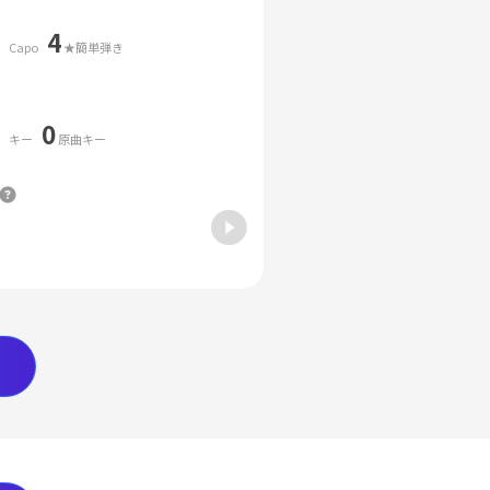
4
Capo
★簡単弾き
0
キー
原曲キー