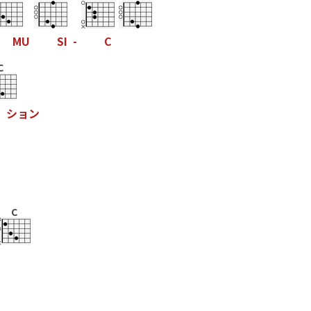
M
U
S
I
-
C
C
シ
ョ
ン
C