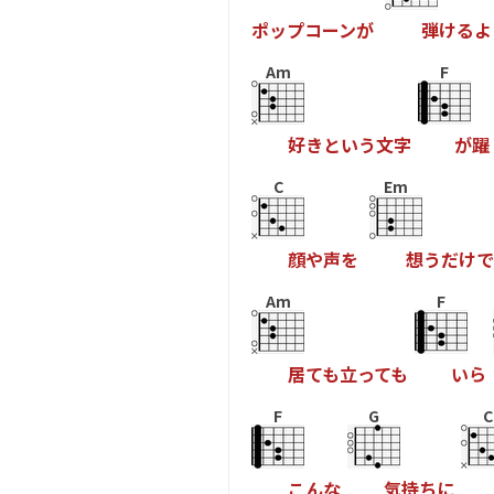
ポ
ッ
プ
コ
ー
ン
が
弾
け
る
よ
Am
F
好
き
と
い
う
文
字
が
躍
C
Em
顔
や
声
を
想
う
だ
け
で
Am
F
居
て
も
立
っ
て
も
い
ら
F
G
C
こ
ん
な
気
持
ち
に