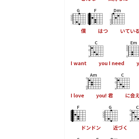
G
F
Dm
僕
は
つ
い
て
い
C
Em
I
w
a
n
t
y
o
u
I
n
e
e
d
Am
C
I
l
o
v
e
y
o
u
!
君
に
会
F
G
C
ド
ン
ド
ン
近
づ
く