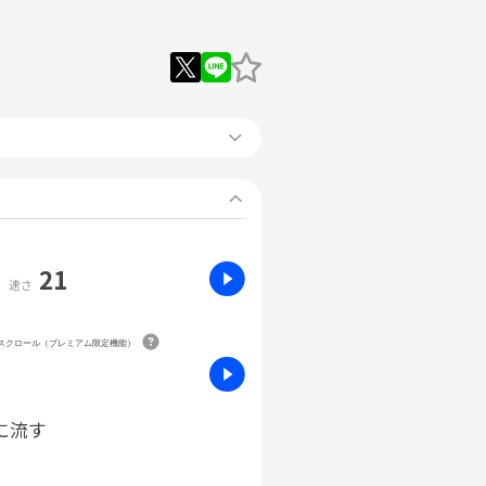
21
速さ
動スクロール（プレミアム限定機能）
に流す