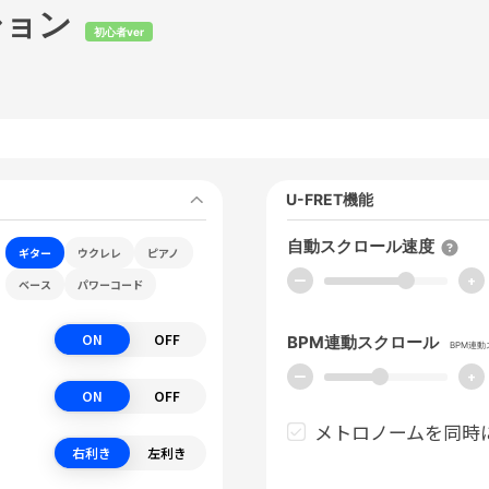
ション
初心者ver
U-FRET機能
自動スクロール速度
ギター
ウクレレ
ピアノ
ー
+
ベース
パワーコード
ON
OFF
BPM連動スクロール
BPM連
ー
+
ON
OFF
メトロノームを同時
右利き
左利き