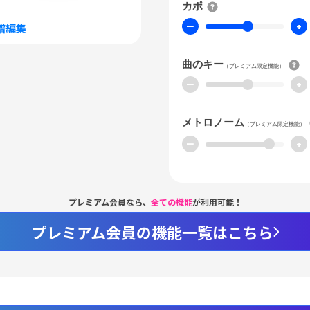
カポ
ー
+
譜編集
曲のキー
（プレミアム限定機能）
ー
+
メトロノーム
（プレミアム限定機能）
ー
+
プレミアム会員なら、
全ての機能
が利用可能！
プレミアム会員の機能一覧はこちら