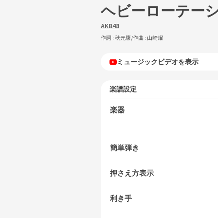
ヘビーローテー
AKB48
作詞 :
秋元康
/作曲 :
山崎燿
ミュージックビデオを表示
楽譜設定
楽器
簡単弾き
押さえ方表示
利き手