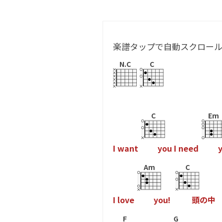
楽譜タップで自動スクロー
N.C
C
C
Em
I
w
a
n
t
y
o
u
I
n
e
e
d
Am
C
I
l
o
v
e
y
o
u
!
頭
の
中
F
G