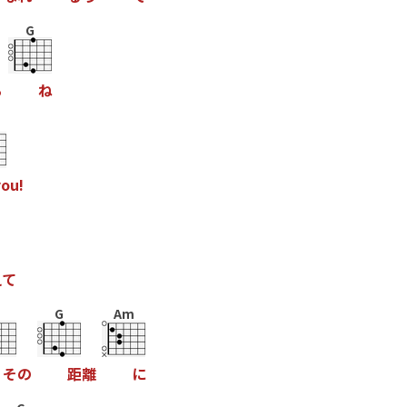
G
る
ね
y
o
u
!
え
て
G
Am
そ
の
距
離
に