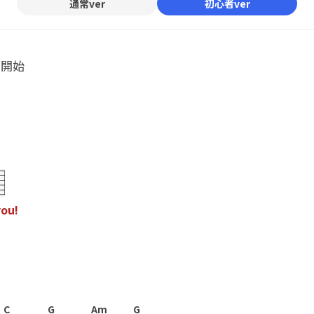
通常ver
初心者ver
ル開始
y
o
u
!
C
G
Am
G