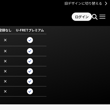
旧デザインに切り替える
ログイン
登録なし
U-FRETプレミアム
×
×
×
×
×
×