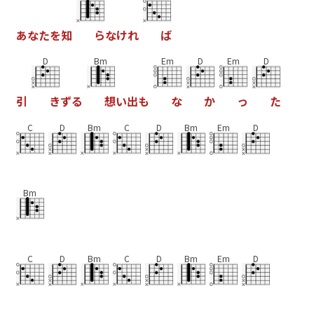
あ
な
た
を
知
ら
な
け
れ
ば
D
Bm
Em
D
Em
D
引
き
ず
る
想
い
出
も
な
か
っ
た
C
D
Bm
C
D
Bm
Em
D
Bm
C
D
Bm
C
D
Bm
Em
D