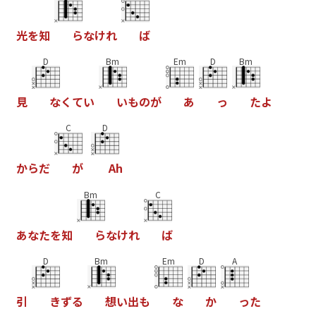
光
を
知
ら
な
け
れ
ば
D
Bm
Em
D
Bm
見
な
く
て
い
い
も
の
が
あ
っ
た
よ
C
D
か
ら
だ
が
A
h
Bm
C
あ
な
た
を
知
ら
な
け
れ
ば
D
Bm
Em
D
A
引
き
ず
る
想
い
出
も
な
か
っ
た