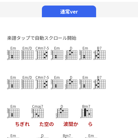
Mute
通常ver
楽譜タップで自動スクロール開始
Em
Em/D
C#m7-5
Em
D
Em
B7
Em
Em/D
C#m7-5
Em
D
Em
B7
Em
Cmaj7
D
Bm7
ち
ぎ
れ
た
空
の
波
間
か
ら
Em
D
Bm7
Em