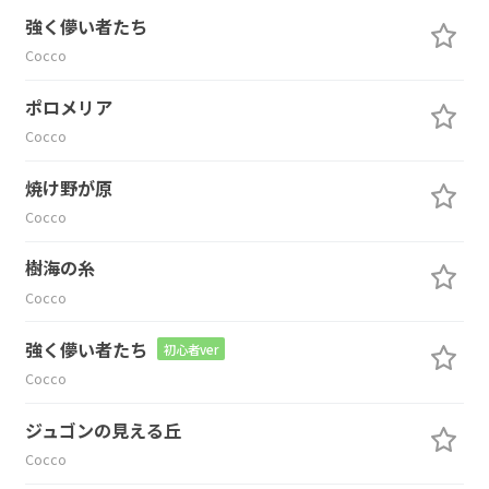
強く儚い者たち
Cocco
ポロメリア
Cocco
焼け野が原
Cocco
樹海の糸
Cocco
強く儚い者たち
初心者ver
Cocco
ジュゴンの見える丘
Cocco