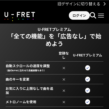
旧デザインに切り替える
ログイン
U-FRETプレミアム
「全ての機能」を
「広告なし」で始
めよう
登録な
U-FRETプレミアム
し
自動スクロールの速度を調整
×
（曲のBPMに合わせた自動調整もあり）
曲のキーを変更
×
お気に入りに上限なしで曲を追
×
加
メトロノームを使用
×