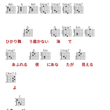
Am
A
Am
Gmaj7
Cmaj7
Gmaj7
Cmaj7
D
G
Gmaj7
Em
G
ひ
か
り
舞
う
届
か
な
い
海
で
Cmaj7
D
Em
Cmaj7
D
あ
ふ
れ
る
夜
に
あ
な
た
が
見
え
る
C#m7-5
よ
C