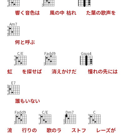
響
く
音
色
は
風
の
中
枯
れ
た
葉
の
歌
声
を
Am7
何
と
呼
ぶ
C/E
Fadd9
Gsus4
虹
を
探
せ
ば
消
え
か
け
だ
憧
れ
の
先
に
は
E7
誰
も
い
な
い
Fadd9
C/E
Dm7
C
流
行
り
の
歌
の
ラ
ス
ト
フ
レ
ー
ズ
が