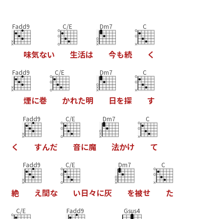
Fadd9
C/E
Dm7
C
味
気
な
い
生
活
は
今
も
続
く
Fadd9
C/E
Dm7
C
煙
に
巻
か
れ
た
明
日
を
探
す
Fadd9
C/E
Dm7
C
く
す
ん
だ
音
に
魔
法
か
け
て
Fadd9
C/E
Dm7
C
絶
え
間
な
い
日
々
に
灰
を
被
せ
た
C/E
Fadd9
Gsus4