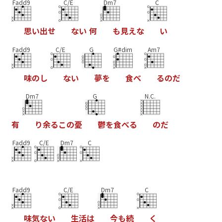
Fadd9
C/E
Dm7
C
思
い
出
せ
な
い
何
も
見
え
な
い
Fadd9
C/E
G
G#dim
Am7
味
の
し
な
い
夢
を
食
べ
る
の
だ
Dm7
G
N.C.
有
り
余
る
こ
の
憂
鬱
を
食
べ
る
の
だ
Fadd9
C/E
Dm7
C
Fadd9
C/E
Dm7
C
味
気
な
い
生
活
は
今
も
続
く