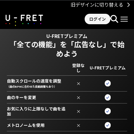
旧デザインに切り替える
ログイン
U-FRETプレミアム
「全ての機能」を
「広告なし」で始
めよう
登録な
U-FRETプレミアム
し
自動スクロールの速度を調整
×
（曲のBPMに合わせた自動調整もあり）
曲のキーを変更
×
お気に入りに上限なしで曲を追
×
加
メトロノームを使用
×