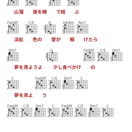
山
猫
座
を
線
で
結
ぶ
Fadd9
C/E
G
G#dim
Am7
淡
紅
色
の
愛
が
解
け
た
ら
Dm7
G
Fadd9
C/E
Dm7
夢
を
見
よ
う
よ
少
し
食
べ
か
け
の
C
Fadd9
C/E
Dm7
C
夢
を
見
よ
う
Fadd9
C/E
Dm7
C
Fadd9
C/E
Dm7
C