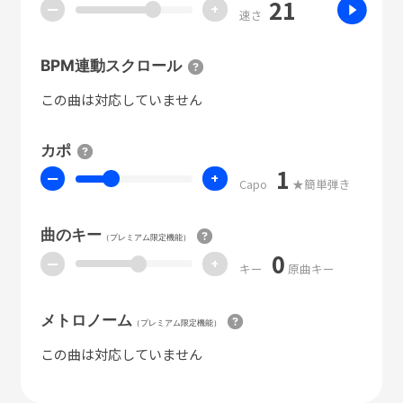
21
ー
+
速さ
BPM連動スクロール
この曲は対応していません
カポ
1
ー
+
Capo
★簡単弾き
曲のキー
（プレミアム限定機能）
0
ー
+
キー
原曲キー
メトロノーム
（プレミアム限定機能）
この曲は対応していません