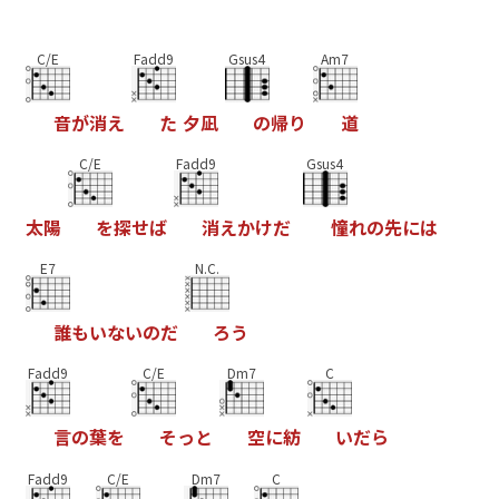
C/E
Fadd9
Gsus4
Am7
音
が
消
え
た
夕
凪
の
帰
り
道
C/E
Fadd9
Gsus4
太
陽
を
探
せ
ば
消
え
か
け
だ
憧
れ
の
先
に
は
E7
N.C.
誰
も
い
な
い
の
だ
ろ
う
Fadd9
C/E
Dm7
C
言
の
葉
を
そ
っ
と
空
に
紡
い
だ
ら
Fadd9
C/E
Dm7
C