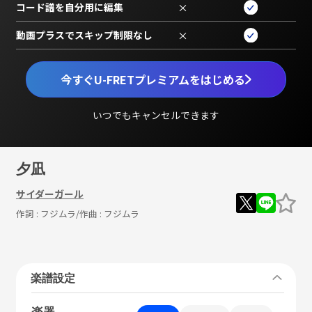
コード譜を自分用に編集
×
動画プラスでスキップ制限なし
×
今すぐU-FRETプレミアムをはじめる
いつでもキャンセルできます
夕凪
サイダーガール
作詞 :
フジムラ
/作曲 :
フジムラ
楽譜設定
楽器