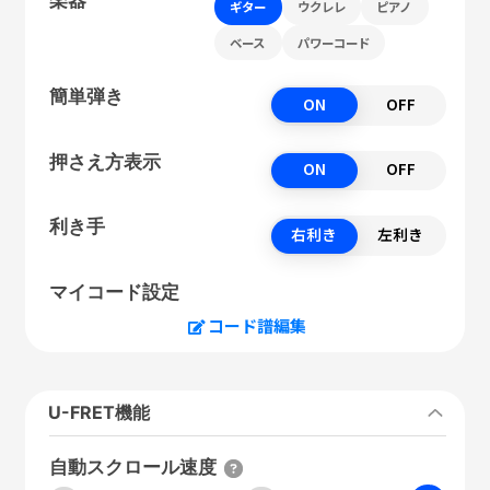
ギター
ウクレレ
ピアノ
ベース
パワーコード
簡単弾き
ON
OFF
押さえ方表示
ON
OFF
利き手
右利き
左利き
マイコード設定
コード譜編集
U-FRET機能
自動スクロール速度