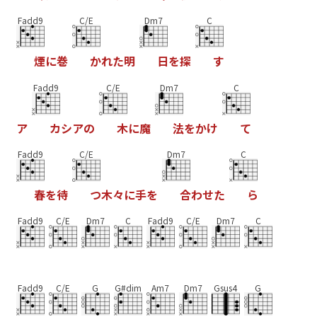
Fadd9
C/E
Dm7
C
煙
に
巻
か
れ
た
明
日
を
探
す
Fadd9
C/E
Dm7
C
ア
カ
シ
ア
の
木
に
魔
法
を
か
け
て
Fadd9
C/E
Dm7
C
春
を
待
つ
木
々
に
手
を
合
わ
せ
た
ら
Fadd9
C/E
Dm7
C
Fadd9
C/E
Dm7
C
Fadd9
C/E
G
G#dim
Am7
Dm7
Gsus4
G