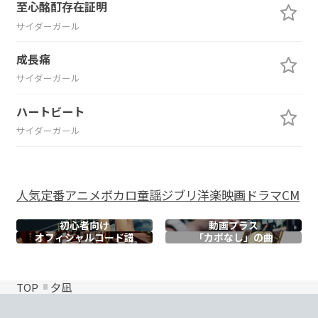
至心酩酊存在証明
サイダーガール
成長痛
サイダーガール
ハートビート
サイダーガール
人気
定番
アニメ
ボカロ
童謡
ジブリ
洋楽
映画
ドラマ
CM
初心者向け
動画プラス
オフィシャル
コード譜
「カポなし」の曲
TOP
夕凪