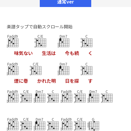
通常ver
楽譜タップで自動スクロール開始
Fadd9
C/E
Dm7
C
味
気
な
い
生
活
は
今
も
続
く
Fadd9
C/E
Dm7
C
煙
に
巻
か
れ
た
明
日
を
探
す
Fadd9
C/E
Dm7
C
Fadd9
C/E
Dm7
C
Fadd9
C/E
Dm7
C
Fadd9
C/E
G