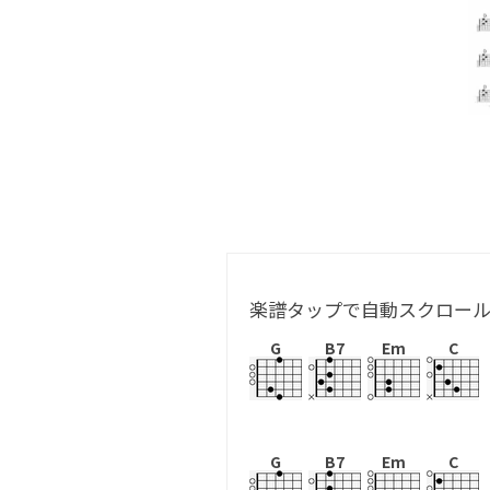
楽譜タップで自動スクロー
G
B7
Em
C
G
B7
Em
C