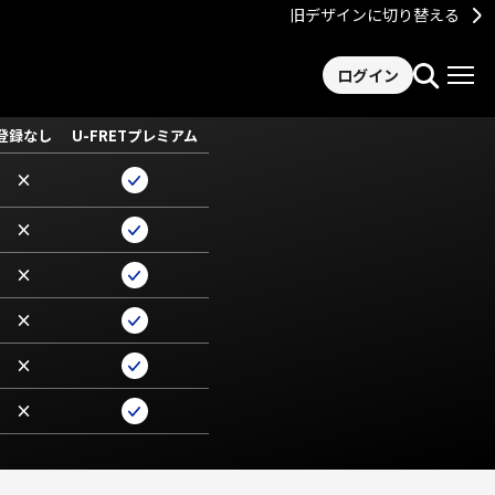
旧デザインに切り替える
ログイン
登録なし
U-FRETプレミアム
×
×
×
×
×
×