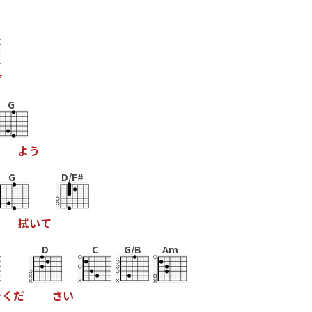
ぜ
G
よ
う
G
D/F#
拭
い
て
D
C
G/B
Am
を
く
だ
さ
い