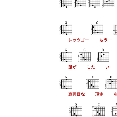
G
C
レ
ッ
ツ
ゴ
ー
も
う
一
G
C
D
話
が
し
た
い
G
C
D
真
面
目
な
現
実
G
C