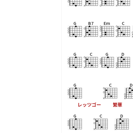
G
B7
Em
C
G
C
G
D
G
C
D
レ
ッ
ツ
ゴ
ー
繁
華
G
C
D