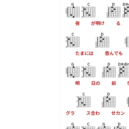
G
C
D
D#
夜
が
明
け
る
C
D
た
ま
に
は
呑
ん
で
も
G
C
D
D#di
明
日
の
前
C
D
グ
ラ
ス
合
わ
せ
カ
ン
G
C
G
D