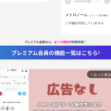
ー
+
メトロノーム
（プレミアム限定機能）
この曲は対応していません
プレミアム会員なら、
全ての機能
が利用可能！
プレミアム会員の機能一覧はこちら
もっと見る
arrow_forward_ios