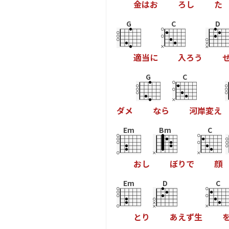
金
は
お
ろ
し
た
G
C
D
適
当
に
入
ろ
う
G
C
ダ
メ
な
ら
河
岸
変
え
Em
Bm
C
お
し
ぼ
り
で
顔
Em
D
C
と
り
あ
え
ず
生