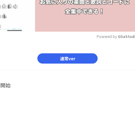
Powered by 
GliaStud
Mute
通常ver
ル開始