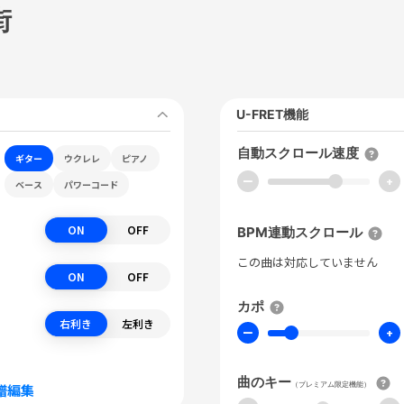
街
U-FRET機能
自動スクロール速度
ギター
ウクレレ
ピアノ
ー
+
ベース
パワーコード
ON
OFF
BPM連動スクロール
この曲は対応していません
ON
OFF
カポ
右利き
左利き
ー
+
曲のキー
（プレミアム限定機能）
譜編集