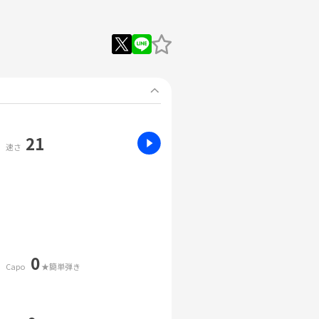
21
速さ
0
Capo
★簡単弾き