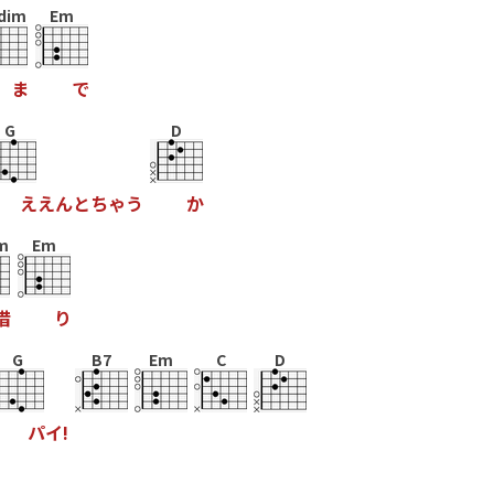
dim
Em
ま
で
G
D
え
え
ん
と
ち
ゃ
う
か
m
Em
借
り
G
B7
Em
C
D
パ
イ
!