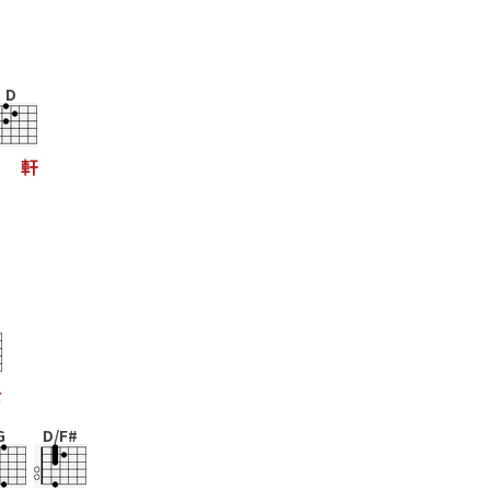
D
軒
を
G
D/F#