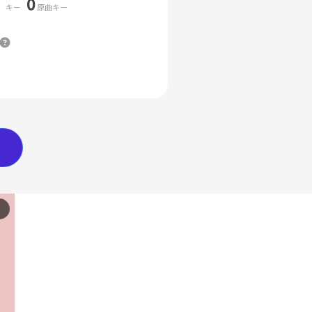
0
キー
原曲キー