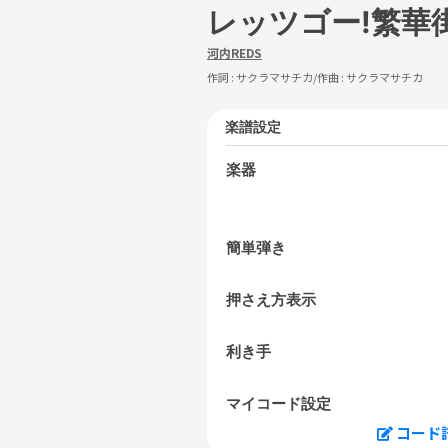
レッツゴー!繁華
河内REDS
作詞 :
サクラマサチカ
/作曲 :
サクラマサチカ
楽譜設定
楽器
簡単弾き
押さえ方表示
利き手
マイコード設定
コード