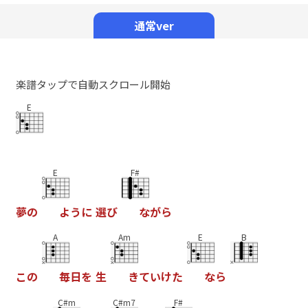
Mute
通常ver
楽譜タップで自動スクロール開始
E
E
F#
夢
の
よ
う
に
選
び
な
が
ら
A
Am
E
B
こ
の
毎
日
を
生
き
て
い
け
た
な
ら
C#m
C#m7
F#