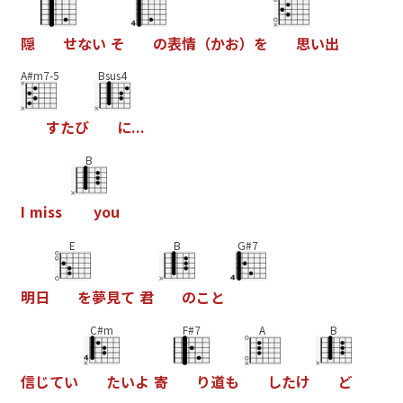
隠
せ
な
い
そ
の
表
情
（
か
お
）
を
思
い
出
A#m7-5
Bsus4
す
た
び
に
.
.
.
B
I
m
i
s
s
y
o
u
E
B
G#7
明
日
を
夢
見
て
君
の
こ
と
C#m
F#7
A
B
信
じ
て
い
た
い
よ
寄
り
道
も
し
た
け
ど