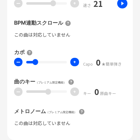
21
ー
+
速さ
BPM連動スクロール
この曲は対応していません
カポ
0
ー
+
Capo
★簡単弾き
曲のキー
（プレミアム限定機能）
0
ー
+
キー
原曲キー
メトロノーム
（プレミアム限定機能）
この曲は対応していません