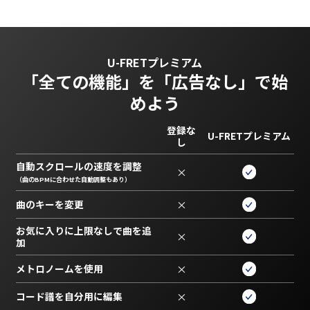
U-FRETプレミアム
「全ての機能」を
「広告なし」で始
めよう
登録な
U-FRETプレミアム
し
自動スクロールの速度を調整
×
（曲のBPMに合わせた自動調整もあり）
曲のキーを変更
×
お気に入りに上限なしで曲を追
×
加
メトロノームを使用
×
コード譜を自分用に編集
×