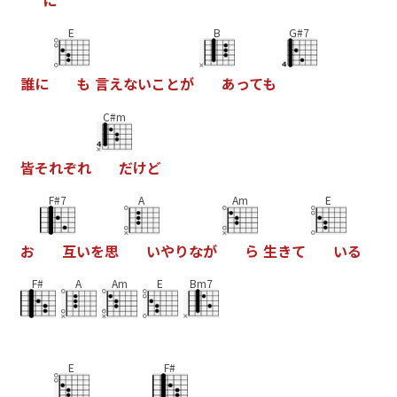
E
B
G#7
誰
に
も
言
え
な
い
こ
と
が
あ
っ
て
も
C#m
皆
そ
れ
ぞ
れ
だ
け
ど
F#7
A
Am
E
お
互
い
を
思
い
や
り
な
が
ら
生
き
て
い
る
F#
A
Am
E
Bm7
E
F#