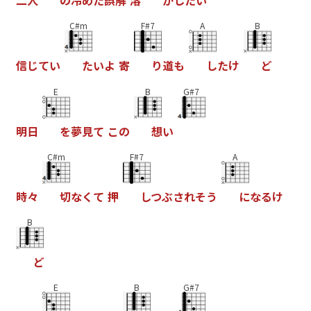
二
人
の
冷
め
た
誤
解
溶
か
し
た
い
C#m
F#7
A
B
信
じ
て
い
た
い
よ
寄
り
道
も
し
た
け
ど
E
B
G#7
明
日
を
夢
見
て
こ
の
想
い
C#m
F#7
A
時
々
切
な
く
て
押
し
つ
ぶ
さ
れ
そ
う
に
な
る
け
B
ど
E
B
G#7