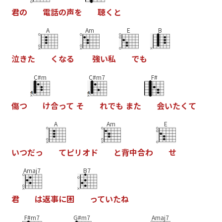
君
の
電
話
の
声
を
聴
く
と
A
Am
E
B
泣
き
た
く
な
る
強
い
私
で
も
C#m
C#m7
F#
傷
つ
け
合
っ
て
そ
れ
で
も
ま
た
会
い
た
く
て
A
Am
E
い
つ
だ
っ
て
ピ
リ
オ
ド
と
背
中
合
わ
せ
Amaj7
B7
君
は
返
事
に
困
っ
て
い
た
ね
F#m7
G#m7
Amaj7