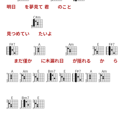
明
日
を
夢
見
て
君
の
こ
と
C#m
見
つ
め
て
い
た
い
よ
F#7
A
Am
E
F#7
ま
だ
僅
か
に
木
漏
れ
日
が
揺
れ
る
か
ら
A
Am
E
Bm7
E
F#7
A
Am
E
Bm7
E