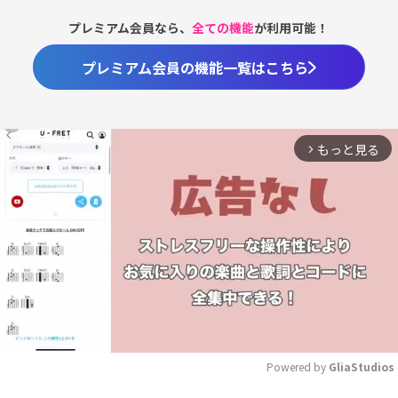
プレミアム会員なら、
全ての機能
が利用可能！
プレミアム会員の機能一覧はこちら
もっと見る
arrow_forward_ios
Powered by 
GliaStudios