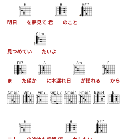
E
B
G#7
明
日
を
夢
見
て
君
の
こ
と
C#m
見
つ
め
て
い
た
い
よ
F#7
A
Am
E
ま
た
僅
か
に
木
漏
れ
日
が
揺
れ
る
か
ら
Cmaj7
Bm7
Am7
Gmaj7
Cmaj7
Fmaj7
Bsus4
B
E
B
G#7