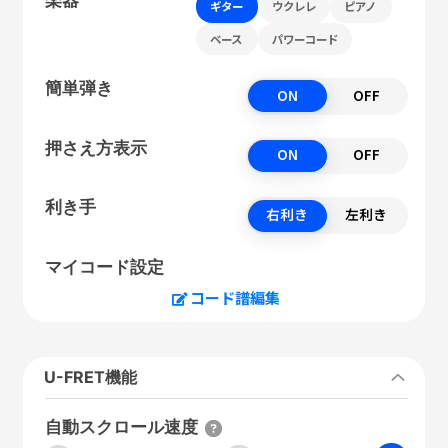
ギター
ウクレレ
ピアノ
ベース
パワーコード
簡単弾き
ON
OFF
押さえ方表示
ON
OFF
利き手
右利き
左利き
マイコード設定
コード譜編集
U-FRET機能
自動スクロール速度