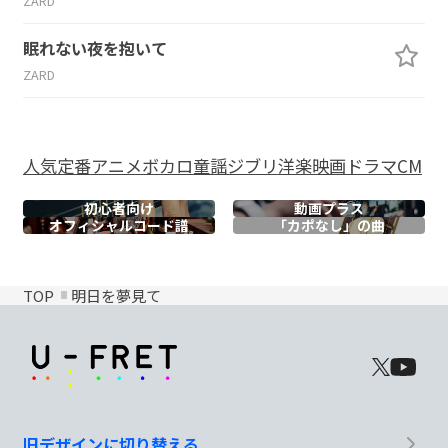
ZARD
眠れない夜を抱いて
ZARD
人気
定番
アニメ
ボカロ
童謡
ジブリ
洋楽
映画
ドラマ
CM
初心者向け
動画プラス
オフィシャル
コード譜
「カポなし」の曲
TOP
明日を夢見て
旧デザインに切り替える