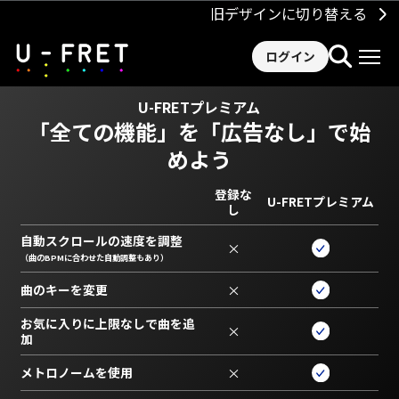
旧デザインに切り替える
ログイン
U-FRETプレミアム
「全ての機能」を
「広告なし」で始
めよう
登録な
U-FRETプレミアム
し
自動スクロールの速度を調整
×
（曲のBPMに合わせた自動調整もあり）
曲のキーを変更
×
お気に入りに上限なしで曲を追
×
加
メトロノームを使用
×