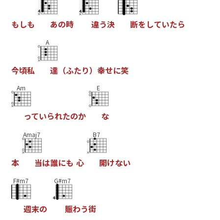
も
し
も
あ
の
時
違
う
決
断
を
し
て
い
た
ら
A
今
頃
私
達
（
ふ
た
り
）
幸
せ
に
笑
Am
E
っ
て
い
ら
れ
た
の
か
な
Amaj7
B7
本
当
は
誰
に
も
心
開
け
な
い
F#m7
G#m7
週
末
の
賑
わ
う
街