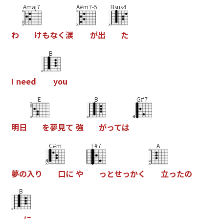
Amaj7
A#m7-5
Bsus4
わ
け
も
な
く
涙
が
出
た
B
I
n
e
e
d
y
o
u
E
B
G#7
明
日
を
夢
見
て
強
が
っ
て
は
C#m
F#7
A
夢
の
入
り
口
に
や
っ
と
せ
っ
か
く
立
っ
た
の
B
に