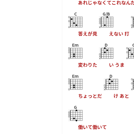
あ
れ
じ
ゃ
な
く
て
こ
れ
な
ん
C
G/B
答
え
が
見
え
な
い
打
Em
D
変
わ
り
た
い
う
ま
Em
D
ち
ょ
っ
と
だ
け
あ
と
G
働
い
て
働
い
て