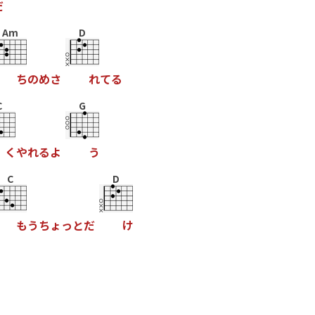
だ
Am
D
ち
の
め
さ
れ
て
る
C
G
く
や
れ
る
よ
う
C
D
も
う
ち
ょ
っ
と
だ
け