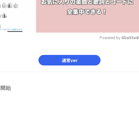
Powered by 
GliaStud
Mute
通常ver
ル開始