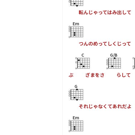
転
ん
じ
ゃ
っ
て
は
み
出
し
て
Em
つ
ん
の
め
っ
て
し
く
じ
っ
て
C
G/B
ぶ
ざ
ま
を
さ
ら
し
て
G
そ
れ
じ
ゃ
な
く
て
あ
れ
だ
よ
Em