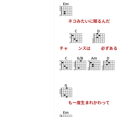
Em
ネ
コ
み
た
い
に
眠
る
ん
だ
C
D
チ
ャ
ン
ス
は
必
ず
あ
C
G/B
Am
D
G
も
一
度
生
ま
れ
か
わ
っ
て
Em