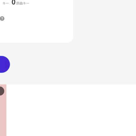
0
キー
原曲キー