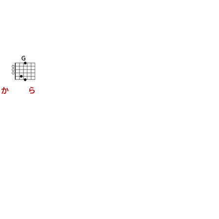
G
る
か
ら