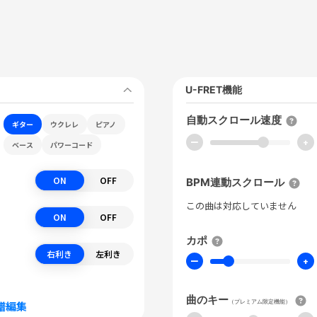
U-FRET機能
自動スクロール速度
ギター
ウクレレ
ピアノ
ー
+
ベース
パワーコード
ON
OFF
BPM連動スクロール
この曲は対応していません
ON
OFF
カポ
右利き
左利き
ー
+
曲のキー
（プレミアム限定機能）
譜編集