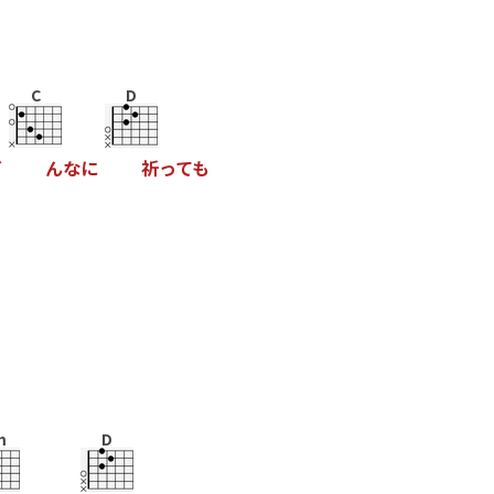
C
D
ど
ん
な
に
祈
っ
て
も
m
D