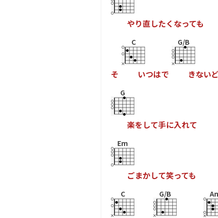
や
り
直
し
た
く
な
っ
て
も
C
G/B
そ
い
つ
は
で
き
な
い
G
楽
を
し
て
手
に
入
れ
て
Em
ご
ま
か
し
て
笑
っ
て
も
C
G/B
A