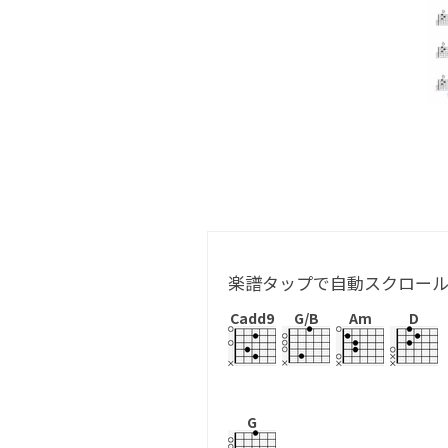
楽譜タップで自動スクロー
Cadd9
G/B
Am
D
G