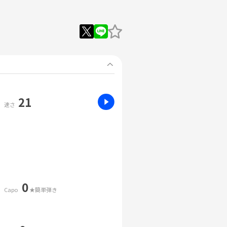
21
速さ
0
Capo
★簡単弾き