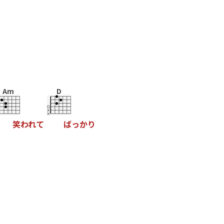
Am
D
笑
わ
れ
て
ば
っ
か
り