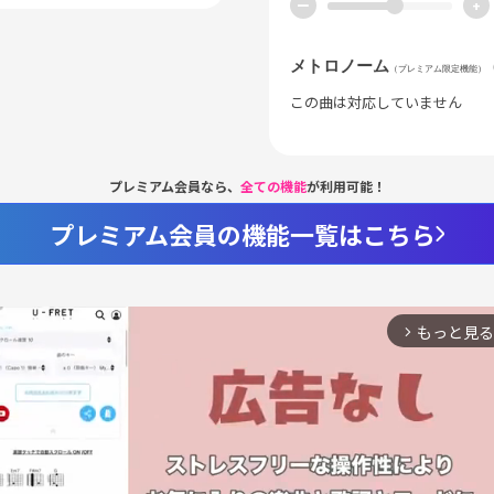
ー
+
メトロノーム
（プレミアム限定機能）
この曲は対応していません
プレミアム会員なら、
全ての機能
が利用可能！
プレミアム会員の機能一覧はこちら
もっと見る
arrow_forward_ios