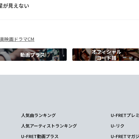
星が見えない
叫んでる
よ
Bm
楽
映画
ドラマ
CM
見
る
オフィシャル
動画プラス
コード譜
A
G
ぶあ
なたのも
の
人気曲ランキング
U-FRETプ
人気アーティストランキング
U-リク
U-FRET動画プラス
U-FRETマガ