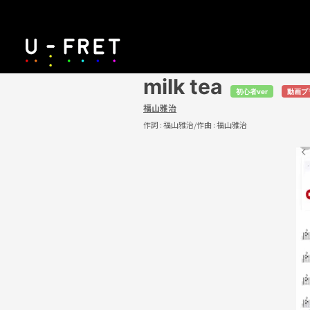
milk tea
初心者ver
動画プ
福山雅治
作詞 :
福山雅治
/作曲 :
福山雅治