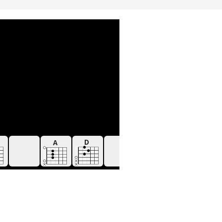
D
D
A