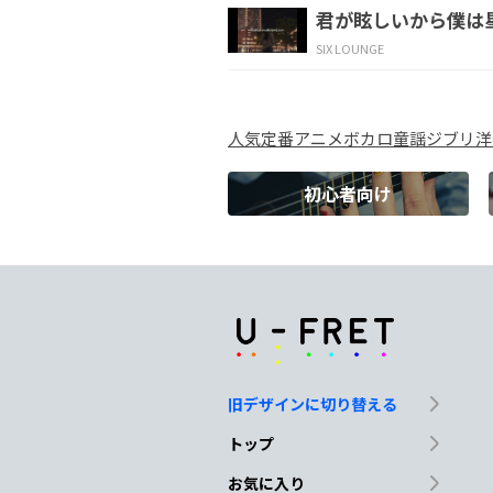
君が眩しいから僕は
いま
この胸
の奥で
SIX LOUNGE
D
G
A
人気
定番
アニメ
ボカロ
童謡
ジブリ
洋
愛され
る明日を
夢
初心者向け
A
D
G
も
う
この
心 ぜん
D
あなただけ
のもの
旧デザインに切り替える
D
G♭m
トップ
「
バカだ
な 」
お気に入り