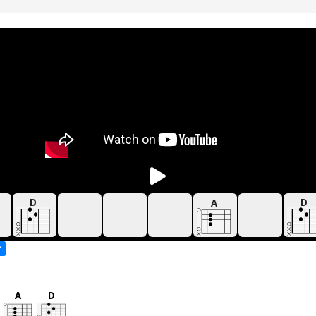
D
D
A
す
A
D