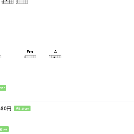
Em
A
に言えない
ん だろ
う
ver
80円
初心者ver
E
Em
A
も思って
る
者ver