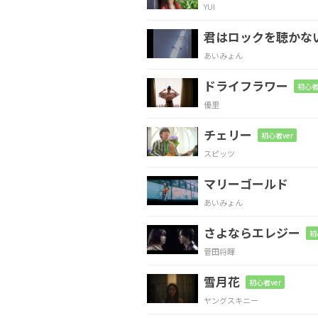
YUI
Bm
A
G
君はロックを聴かな
口
べたなとこ
背が
あいみょん
ドライフラワー
初心者
D
E
優里
嫌
いじゃないかな
チェリー
初心者ver
スピッツ
A
G
マリーゴールド
好きになっ
てくれ
る
あいみょん
さよならエレジー
D
G
A
初
菅田将暉
愛した
い あなた
雪月花
初心者ver
ヤングスキニー
A
D
G