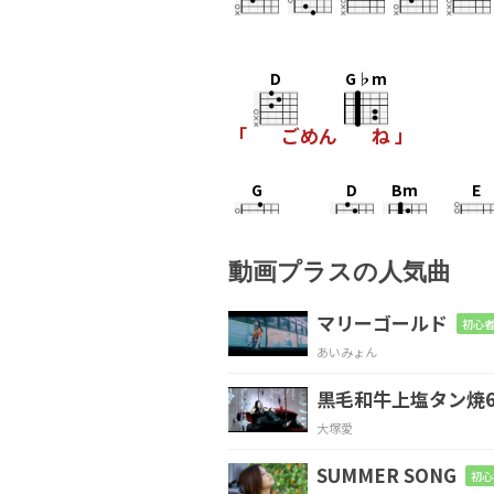
D
G♭m
「
ごめん
ね 」
G
D
Bm
E
どう し
て
素直
動画プラスの人気曲
D
G♭m
マリーゴールド
初心者
あいみょん
「
ありがと
う 」
黒毛和牛上塩タン焼6
G
D
Bm
大塚愛
本当は
ね
いつで
SUMMER SONG
初心