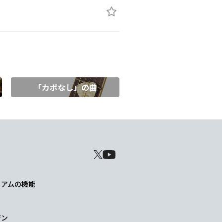
「カポなし」の曲
レミアムの機能
ジン