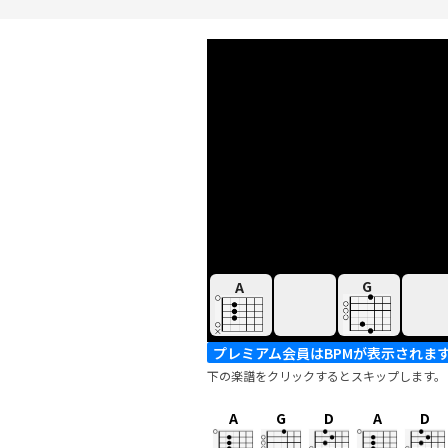
G
A
プレミアム会員はBPMが表示されま
下の楽譜をクリックするとスキップします。
A
G
D
A
D