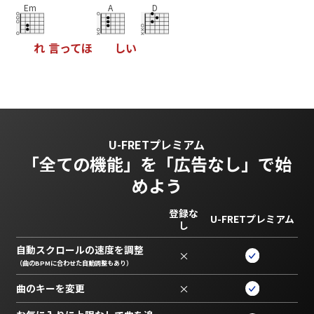
Em
A
D
れ
言
っ
て
ほ
し
い
U-FRETプレミアム
「全ての機能」を
「広告なし」で始
めよう
登録な
U-FRETプレミアム
し
自動スクロールの速度を調整
×
（曲のBPMに合わせた自動調整もあり）
曲のキーを変更
×