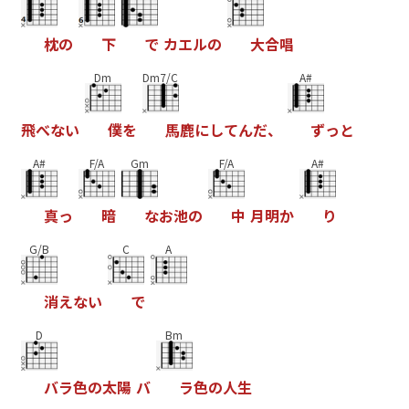
枕
の
下
で
カ
エ
ル
の
大
合
唱
Dm
Dm7/C
A#
飛
べ
な
い
僕
を
馬
鹿
に
し
て
ん
だ
、
ず
っ
と
A#
F/A
Gm
F/A
A#
真
っ
暗
な
お
池
の
中
月
明
か
り
G/B
C
A
消
え
な
い
で
D
Bm
バ
ラ
色
の
太
陽
バ
ラ
色
の
人
生