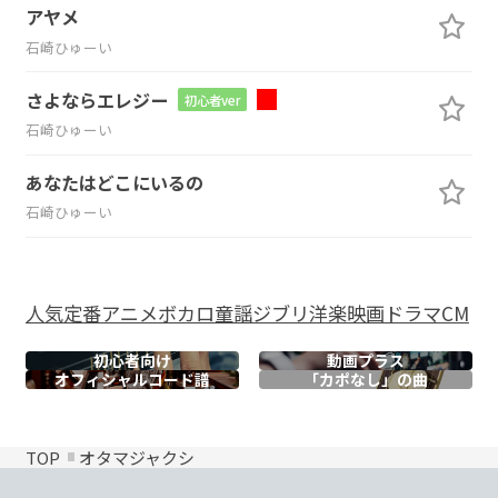
アヤメ
石崎ひゅーい
さよならエレジー
初心者ver
石崎ひゅーい
あなたはどこにいるの
石崎ひゅーい
人気
定番
アニメ
ボカロ
童謡
ジブリ
洋楽
映画
ドラマ
CM
初心者向け
動画プラス
オフィシャル
コード譜
「カポなし」の曲
TOP
オタマジャクシ