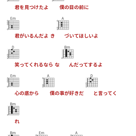
君
を
見
つ
け
た
よ
僕
の
目
の
前
に
Em
A
君
が
い
る
ん
だ
よ
き
づ
い
て
ほ
し
い
よ
D
Bm
笑
っ
て
く
れ
る
な
ら
な
ん
だ
っ
て
す
る
よ
Em
A
D
心
の
底
か
ら
僕
の
事
が
好
き
だ
と
言
っ
て
く
Bm
れ
Bm
Em
A