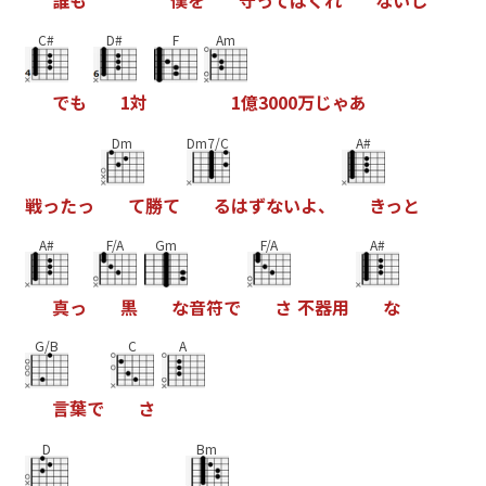
C#
D#
F
Am
で
も
1
対
1
億
3
0
0
0
万
じ
ゃ
あ
Dm
Dm7/C
A#
戦
っ
た
っ
て
勝
て
る
は
ず
な
い
よ
、
き
っ
と
A#
F/A
Gm
F/A
A#
真
っ
黒
な
音
符
で
さ
不
器
用
な
G/B
C
A
言
葉
で
さ
D
Bm