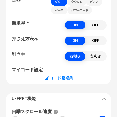
ギター
ウクレレ
ピアノ
ベース
パワーコード
簡単弾き
ON
OFF
押さえ方表示
ON
OFF
利き手
右利き
左利き
マイコード設定
コード譜編集
U-FRET機能
自動スクロール速度