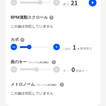
21
ー
+
速さ
BPM連動スクロール
この曲は対応していません
カポ
1
ー
+
Capo
★簡単弾き
曲のキー
（プレミアム限定機能）
0
ー
+
キー
原曲キー
メトロノーム
（プレミアム限定機能）
この曲は対応していません