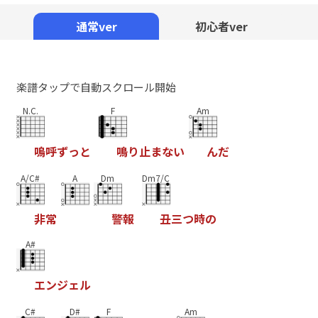
Mute
通常ver
初心者ver
楽譜タップで自動スクロール開始
N.C.
F
Am
嗚
呼
ず
っ
と
鳴
り
止
ま
な
い
ん
だ
A/C#
A
Dm
Dm7/C
非
常
警
報
丑
三
つ
時
の
A#
エ
ン
ジ
ェ
ル
C#
D#
F
Am