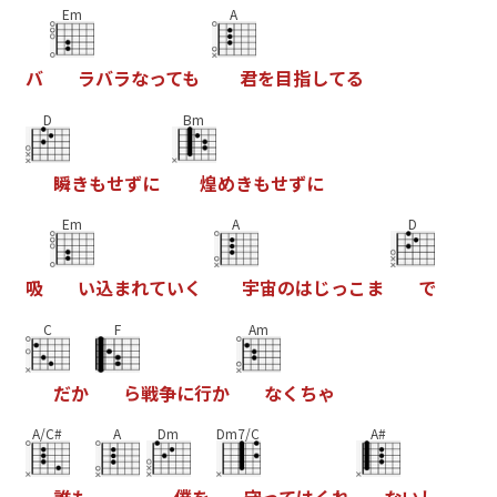
Em
A
バ
ラ
バ
ラ
な
っ
て
も
君
を
目
指
し
て
る
D
Bm
瞬
き
も
せ
ず
に
煌
め
き
も
せ
ず
に
Em
A
D
吸
い
込
ま
れ
て
い
く
宇
宙
の
は
じ
っ
こ
ま
で
C
F
Am
だ
か
ら
戦
争
に
行
か
な
く
ち
ゃ
A/C#
A
Dm
Dm7/C
A#
誰
も
僕
を
守
っ
て
は
く
れ
な
い
し