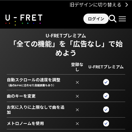
旧デザインに切り替える
ログイン
U-FRETプレミアム
「全ての機能」を
「広告なし」で始
めよう
登録な
U-FRETプレミアム
し
自動スクロールの速度を調整
×
（曲のBPMに合わせた自動調整もあり）
曲のキーを変更
×
お気に入りに上限なしで曲を追
×
加
メトロノームを使用
×