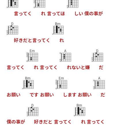
言
っ
て
く
れ
言
っ
て
ほ
し
い
僕
の
事
が
D
Bm
好
き
だ
と
言
っ
て
く
れ
Em
A
D
言
っ
て
く
れ
言
っ
て
く
れ
な
い
と
嫌
だ
Bm
Em
A
お
願
い
で
す
お
願
い
し
ま
す
お
願
い
だ
D
Bm
僕
の
事
が
好
き
だ
と
言
っ
て
く
れ
言
っ
て
く