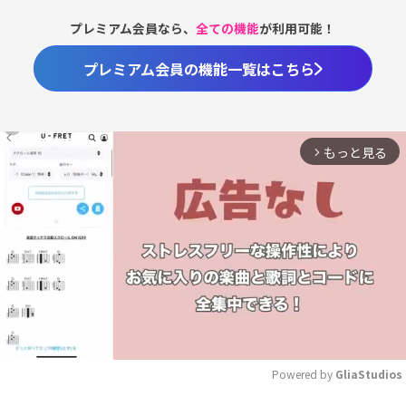
プレミアム会員なら、
全ての機能
が利用可能！
プレミアム会員の機能一覧はこちら
もっと見る
arrow_forward_ios
Powered by 
GliaStudios