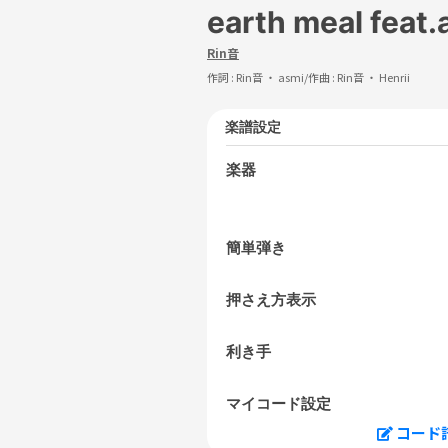
earth meal feat.
Rin音
作詞 :
Rin音 ・ asmi
/作曲 :
Rin音 ・ Henrii
楽譜設定
楽器
簡単弾き
押さえ方表示
利き手
マイコード設定
コード