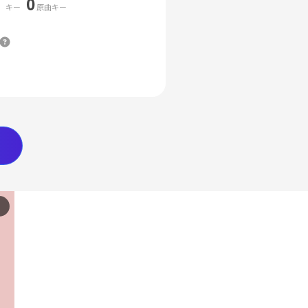
0
キー
原曲キー