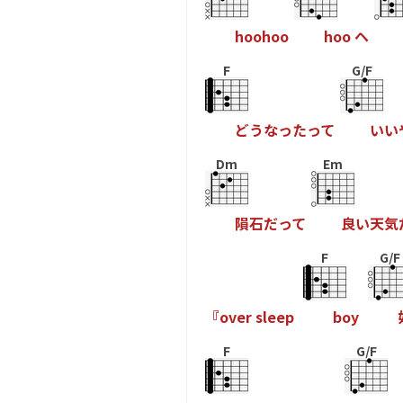
h
o
o
h
o
o
h
o
o
ヘ
F
G/F
ど
う
な
っ
た
っ
て
い
い
Dm
Em
隕
石
だ
っ
て
良
い
天
気
F
G/F
『
o
v
e
r
s
l
e
e
p
b
o
y
F
G/F