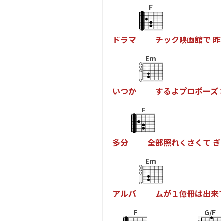
F
ド
ラ
マ
チ
ッ
ク
映
画
館
で
昨
Em
い
つ
か
す
る
よ
プ
ロ
ポ
ー
ズ
F
多
分
全
部
照
れ
く
さ
く
て
ぎ
Em
ア
ル
バ
ム
が
１
億
冊
は
出
来
F
G/F