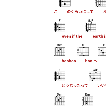
こ
の
く
ら
い
に
し
て
F
G/F
e
v
e
n
i
f
t
h
e
e
a
r
t
h
i
Dm
G
E
h
o
o
h
o
o
h
o
o
ヘ
F
G/F
ど
う
な
っ
た
っ
て
い
い
Dm
Em