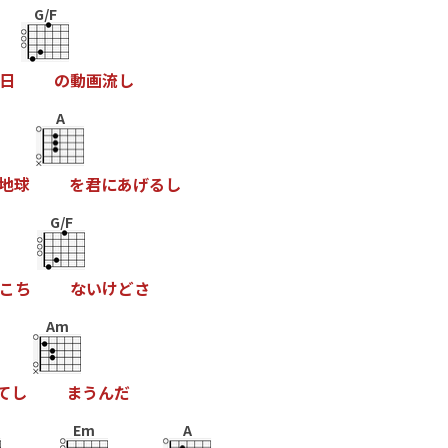
G/F
日
の
動
画
流
し
A
地
球
を
君
に
あ
げ
る
し
G/F
こ
ち
な
い
け
ど
さ
Am
て
し
ま
う
ん
だ
Em
A