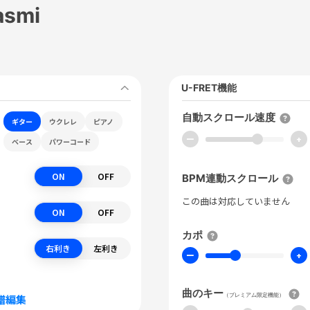
asmi
U-FRET機能
自動スクロール速度
ギター
ウクレレ
ピアノ
ー
+
ベース
パワーコード
ON
OFF
BPM連動スクロール
この曲は対応していません
ON
OFF
カポ
右利き
左利き
ー
+
曲のキー
（プレミアム限定機能）
譜編集