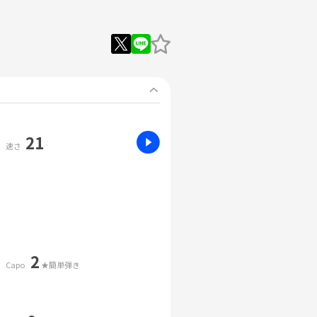
21
速さ
2
Capo
★簡単弾き