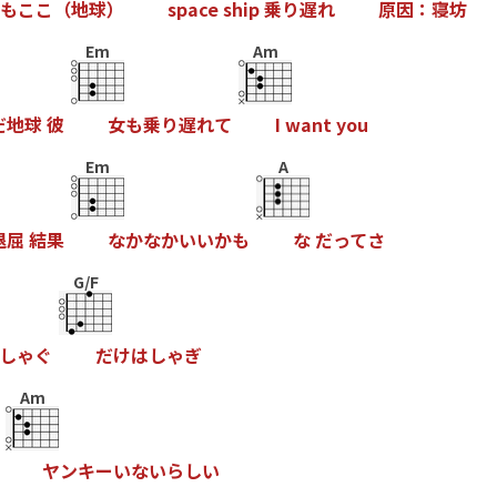
も
こ
こ
（
地
球
）
s
p
a
c
e
s
h
i
p
乗
り
遅
れ
原
因
：
寝
坊
Em
Am
だ
地
球
彼
女
も
乗
り
遅
れ
て
I
w
a
n
t
y
o
u
Em
A
退
屈
結
果
な
か
な
か
い
い
か
も
な
だ
っ
て
さ
G/F
し
ゃ
ぐ
だ
け
は
し
ゃ
ぎ
Am
ヤ
ン
キ
ー
い
な
い
ら
し
い