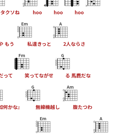
タ
ク
ソ
ね
h
o
o
h
o
o
h
o
o
Em
A
や
も
う
私
達
き
っ
と
2
人
な
ら
さ
Fm
G
だ
っ
て
笑
っ
て
な
が
せ
る
馬
鹿
だ
な
G
Am
如
何
か
な
』
無
線
機
越
し
腹
た
つ
わ
Em
A