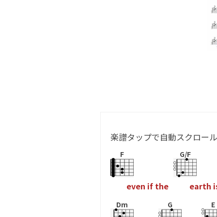
楽譜タップで自動スクロー
F
G/F
e
v
e
n
i
f
t
h
e
e
a
r
t
h
i
Dm
G
E