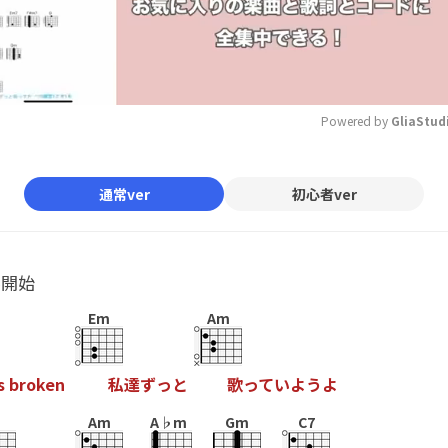
Powered by 
GliaStud
Mute
通常ver
初心者ver
ル開始
Em
Am
s
b
r
o
k
e
n
私
達
ず
っ
と
歌
っ
て
い
よ
う
よ
Am
A♭m
Gm
C7