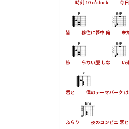
時
刻
1
0
o
’
c
l
o
c
k
今
日
F
G/F
皆
移
住
に
夢
中
俺
未
F
G/F
飾
ら
な
い
服
し
な
い
F
君
と
僕
の
テ
ー
マ
パ
ー
ク
は
Em
ふ
ら
り
夜
の
コ
ン
ビ
ニ
悪
と