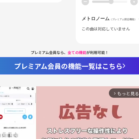
ー
+
メトロノーム
（プレミアム限定機能）
この曲は対応していません
プレミアム会員なら、
全ての機能
が利用可能！
プレミアム会員の機能一覧はこちら
もっと見る
arrow_forward_ios