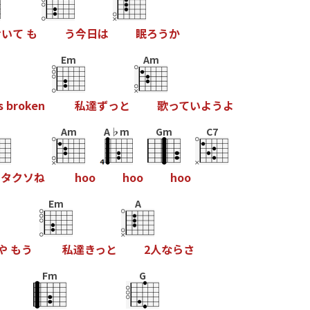
お
い
て
も
う
今
日
は
眠
ろ
う
か
Em
Am
s
b
r
o
k
e
n
私
達
ず
っ
と
歌
っ
て
い
よ
う
よ
Am
A♭m
Gm
C7
タ
ク
ソ
ね
h
o
o
h
o
o
h
o
o
Em
A
や
も
う
私
達
き
っ
と
2
人
な
ら
さ
Fm
G