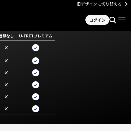
旧デザインに切り替える
ログイン
登録なし
U-FRETプレミアム
×
×
×
×
×
×